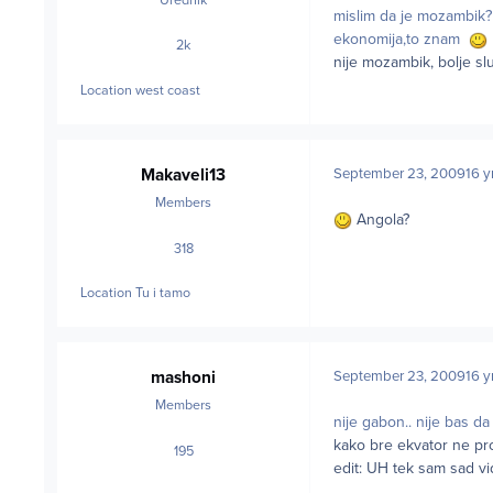
mislim da je mozambik? 
ekonomija,to znam
2k
posts
nije mozambik, bolje sl
Location
west coast
Makaveli13
September 23, 2009
16 y
Members
Angola?
318
posts
Location
Tu i tamo
mashoni
September 23, 2009
16 y
Members
nije gabon.. nije bas da
kako bre ekvator ne pr
195
posts
edit: UH tek sam sad v