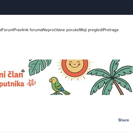
a
Forum
Pravilnik foruma
Nepročitane poruke
Moji pregledi
Pretraga
Share