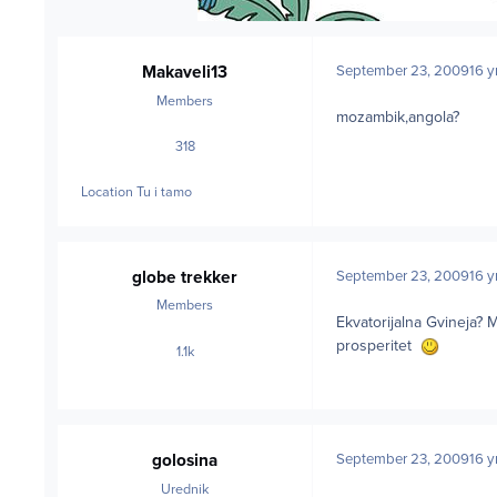
Makaveli13
September 23, 2009
16 y
Members
mozambik,angola?
318
posts
Location
Tu i tamo
globe trekker
September 23, 2009
16 y
Members
Ekvatorijalna Gvineja? M
prosperitet
1.1k
posts
golosina
September 23, 2009
16 y
Urednik