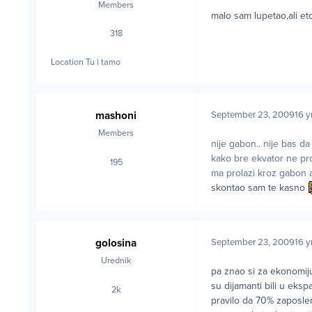
Members
malo sam lupetao,ali e
318
posts
Location
Tu i tamo
mashoni
September 23, 2009
16 y
Members
nije gabon.. nije bas da
kako bre ekvator ne pr
195
posts
ma prolazi kroz gabon a
skontao sam te kasno
golosina
September 23, 2009
16 y
Urednik
pa znao si za ekonomi
su dijamanti bili u eksp
2k
posts
pravilo da 70% zaposleni