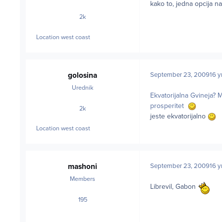
kako to, jedna opcija n
2k
posts
Location
west coast
golosina
September 23, 2009
16 y
Urednik
Ekvatorijalna Gvineja? M
prosperitet
2k
posts
jeste ekvatorijalno
Location
west coast
mashoni
September 23, 2009
16 y
Members
Librevil, Gabon
195
posts