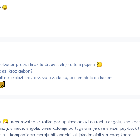
to
r
 ekvator prolazi kroz tu drzavu, ali je u tom pojasu
olazi kroz gabon?
li ne prolazi kroz drzavu u zadatku, to sam htela da kazem
r
ju
. neverovatno je koliko portugalaca odlazi da radi u angolu, kao se
anziji. a inace, angola, bivsa kolonija portugala im je uvela vize, pay-back 
h u kompanijama moraju biti angolci, ali jako im afali strucnog kadra....