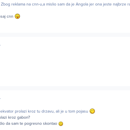
Zbog reklama na cnn-u,a mislio sam da je Angola jer ona jeste najbrze r
usaj cnn
r
r
 ekvator prolazi kroz tu drzavu, ali je u tom pojasu
olazi kroz gabon?
idio da sam te pogresno skontao