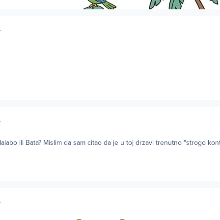
r
r
alabo ili Bata? Mislim da sam citao da je u toj drzavi trenutno "strogo kont
r