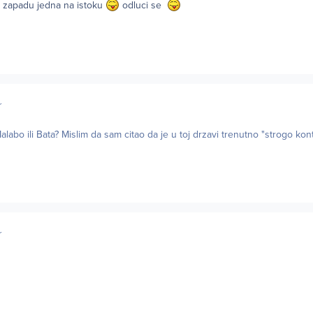
a zapadu jedna na istoku
odluci se
r
alabo ili Bata? Mislim da sam citao da je u toj drzavi trenutno "strogo kont
r