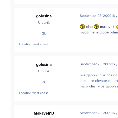
golosina
September 23, 2009
16 y
Urednik
clap
makaveli
mada me je globe odmah
2k
posts
Location
west coast
golosina
September 23, 2009
16 y
Urednik
nije gabon.. nije bas da
kako bre ekvator ne pr
2k
posts
ma prolazi kroz gabon a
Location
west coast
Makaveli13
September 23, 2009
16 y