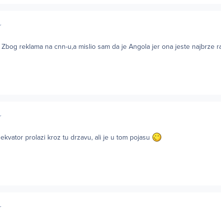
r
Zbog reklama na cnn-u,a mislio sam da je Angola jer ona jeste najbrze r
r
 ekvator prolazi kroz tu drzavu, ali je u tom pojasu
r