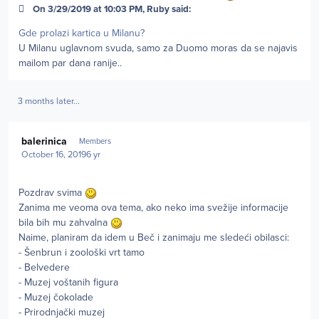
On 3/29/2019 at 10:03 PM, Ruby said:
Gde prolazi kartica u Milanu?
U Milanu uglavnom svuda, samo za Duomo moras da se najavis
mailom par dana ranije..
3 months later...
Author stats
balerinica
Members
October 16, 2019
6 yr
Pozdrav svima
Zanima me veoma ova tema, ako neko ima svežije informacije
bila bih mu zahvalna
Naime, planiram da idem u Beč i zanimaju me sledeći obilasci:
- Šenbrun i zoološki vrt tamo
- Belvedere
- Muzej voštanih figura
- Muzej čokolade
- Prirodnjački muzej