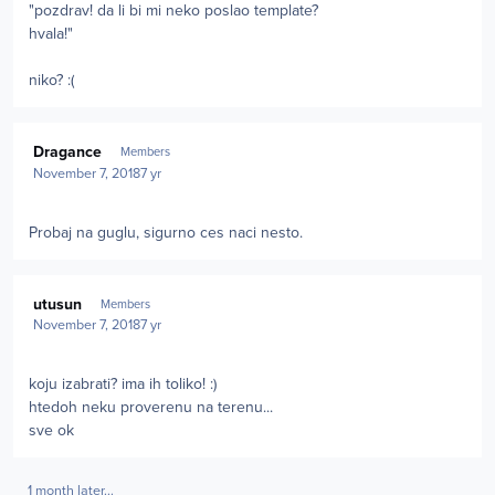
"pozdrav! da li bi mi neko poslao template?
hvala!"
niko?
:(
Author stats
Dragance
Members
November 7, 2018
7 yr
Probaj na guglu, sigurno ces naci nesto.
Author stats
utusun
Members
November 7, 2018
7 yr
koju izabrati? ima ih toliko!
:)
htedoh neku proverenu na terenu...
sve ok
1 month later...