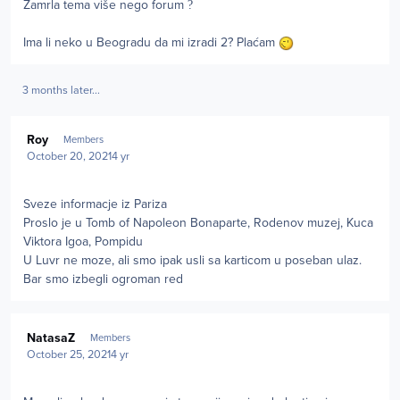
Zamrla tema više nego forum
?
Ima li neko u Beogradu da mi izradi 2? Plaćam
3 months later...
Author stats
Roy
Members
October 20, 2021
4 yr
Sveze informacje iz Pariza
Proslo je u Tomb of Napoleon Bonaparte, Rodenov muzej, Kuca
Viktora Igoa, Pompidu
U Luvr ne moze, ali smo ipak usli sa karticom u poseban ulaz.
Bar smo izbegli ogroman red
Author stats
NatasaZ
Members
October 25, 2021
4 yr