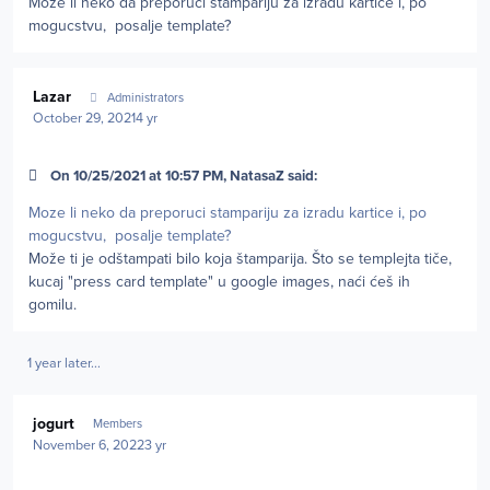
Moze li neko da preporuci stampariju za izradu kartice i, po
mogucstvu, posalje template?
Author stats
Lazar
Administrators
October 29, 2021
4 yr
On 10/25/2021 at 10:57 PM, NatasaZ said:
Moze li neko da preporuci stampariju za izradu kartice i, po
mogucstvu, posalje template?
Može ti je odštampati bilo koja štamparija. Što se templejta tiče,
kucaj "press card template" u google images, naći ćeš ih
gomilu.
1 year later...
Author stats
jogurt
Members
November 6, 2022
3 yr