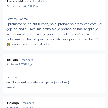
ParanoidAndroid
Members
September 24, 2018
7 yr
Pozdrav svima...
Spremamo se na put u Pariz, pa bi probala sa press karticom ući
gdje se može... Ako ima netko tko je probao da napiše gdje je
sve točno ulazio... I koja je procedura s karticom? Samo
pokažem na ulazu ili ipak treba imati neku priču pripremljenu?
Radim reportažu i tako to
Author stats
utusun
Members
October 1, 2018
7 yr
pozdrav!
da li bi mi neko poslao template ( za obe? )
hvala!
Author stats
Bokinjo
Members
October 2, 2018
7 yr