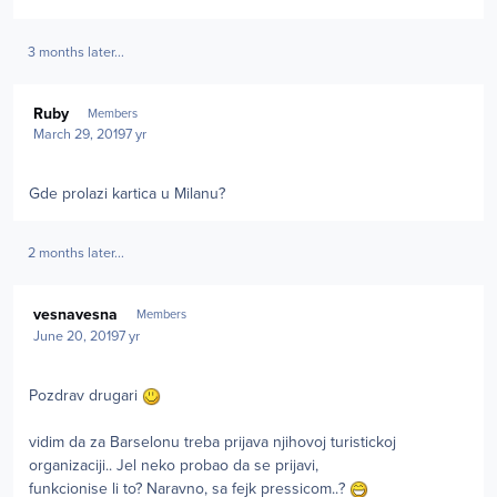
3 months later...
Author stats
Ruby
Members
March 29, 2019
7 yr
Gde prolazi kartica u Milanu?
2 months later...
Author stats
vesnavesna
Members
June 20, 2019
7 yr
Pozdrav drugari
vidim da za Barselonu treba prijava njihovoj turistickoj
organizaciji.. Jel neko probao da se prijavi,
funkcionise li to? Naravno, sa fejk pressicom..?