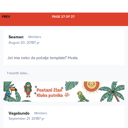
FIRST PAGE
PREV
PAGE 27 OF 27
Author stats
Seaman
Members
August 20, 2018
7 yr
Jel ima neko da pošalje template? Hvala.
1 month later...
Author stats
Vagabundo
Members
September 21, 2018
7 yr