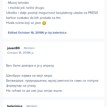
- Muzej tehnike
i možda još nešto drugo.
Ukoliko i dalje postoji mogućnost besplatnog ulaska na PRESS
kartice svakako da bih probala sa tim.
Hvala svima koji se jave
Edited
October 16, 2019
6 yr
by balerinica
Author stats
jovan90
Members
October 16, 2019
6 yr
Беч били девојка и ја у априлу.
Шенбрун најава на мејл мора.
Белведере, природњачки, музеј уметности само се попуни
формулар на улазу.
Не сећам се да смо још негде ишли.
Author stats
balerinica
Members