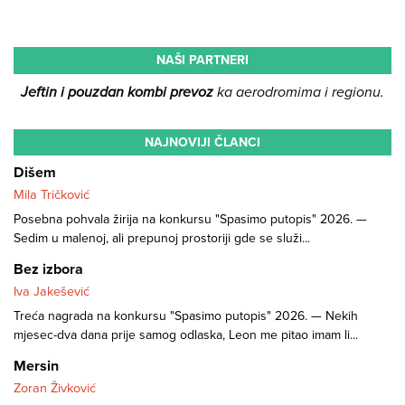
NAŠI PARTNERI
Jeftin i pouzdan kombi prevoz
ka aerodromima i regionu.
NAJNOVIJI ČLANCI
Dišem
Mila Tričković
Posebna pohvala žirija na konkursu "Spasimo putopis" 2026. —
Sedim u malenoj, ali prepunoj prostoriji gde se služi...
Bez izbora
Iva Jakešević
Treća nagrada na konkursu "Spasimo putopis" 2026. — Nekih
mjesec-dva dana prije samog odlaska, Leon me pitao imam li...
Mersin
Zoran Živković