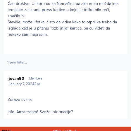
Ćao društvo. Uskoro ću za Nemačku, pa ako neko možda ima
template za izradu press-kartice o kojoj je toliko bilo reči,
značilo bi.
Štaviše, može i fotka, čisto da vidim kako to otprilike treba da
izgleda kad je u pitanju "ozbiljnija" kartica, pa ću videti da
nekako sam napravim.
1 year later...
Author stats
jovan90
Members
January 7, 2024
2 yr
Zdravo svima,
Info, Amsterdam? Sveže informacije?
FIRST PAGE