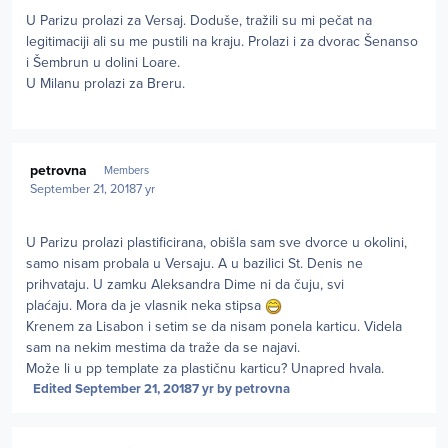
U Parizu prolazi za Versaj. Doduše, tražili su mi pečat na
legitimaciji ali su me pustili na kraju. Prolazi i za dvorac Šenanso
i Šembrun u dolini Loare.
U Milanu prolazi za Breru.
Author stats
petrovna
Members
September 21, 2018
7 yr
U Parizu prolazi plastificirana, obišla sam sve dvorce u okolini,
samo nisam probala u Versaju. A u bazilici St. Denis ne
prihvataju. U zamku Aleksandra Dime ni da čuju, svi
plaćaju. Mora da je vlasnik neka stipsa
Krenem za Lisabon i setim se da nisam ponela karticu. Videla
sam na nekim mestima da traže da se najavi.
Može li u pp template za plastičnu karticu? Unapred hvala.
Edited
September 21, 2018
7 yr
by petrovna
Author stats