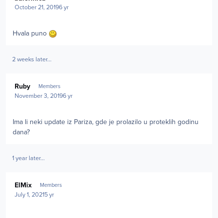
October 21, 2019
6 yr
Hvala puno
2 weeks later...
Author stats
Ruby
Members
November 3, 2019
6 yr
Ima li neki update iz Pariza, gde je prolazilo u proteklih godinu
dana?
1 year later...
Author stats
ElMix
Members
July 1, 2021
5 yr