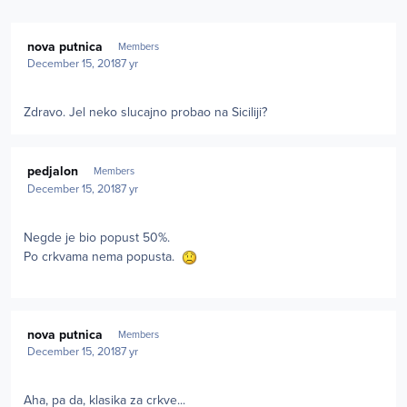
Author stats
nova putnica
Members
December 15, 2018
7 yr
Zdravo. Jel neko slucajno probao na Siciliji?
Author stats
pedjalon
Members
December 15, 2018
7 yr
Negde je bio popust 50%.
Po crkvama nema popusta.
Author stats
nova putnica
Members
December 15, 2018
7 yr
Aha, pa da, klasika za crkve...