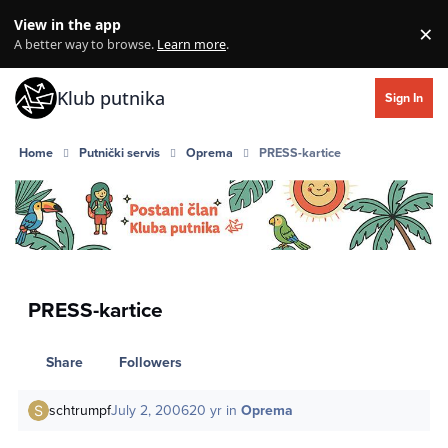
Skip to content
View in the app
×
Di
A better way to browse.
Learn more
.
Klub putnika
Sign In
Home
Putnički servis
Oprema
PRESS-kartice
PRESS-kartice
Share
Followers
schtrumpf
July 2, 2006
20 yr
in
Oprema