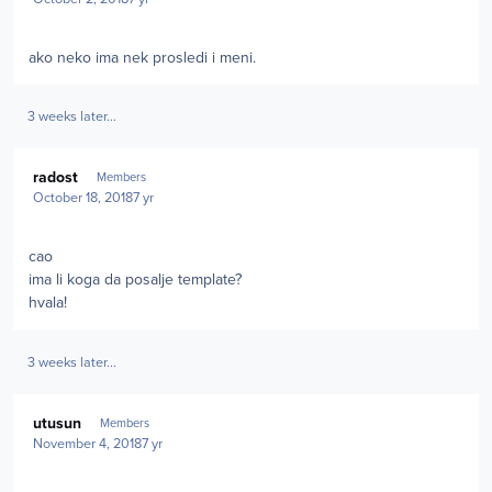
ako neko ima nek prosledi i meni.
3 weeks later...
Author stats
radost
Members
October 18, 2018
7 yr
cao
ima li koga da posalje template?
hvala!
3 weeks later...
Author stats
utusun
Members
November 4, 2018
7 yr