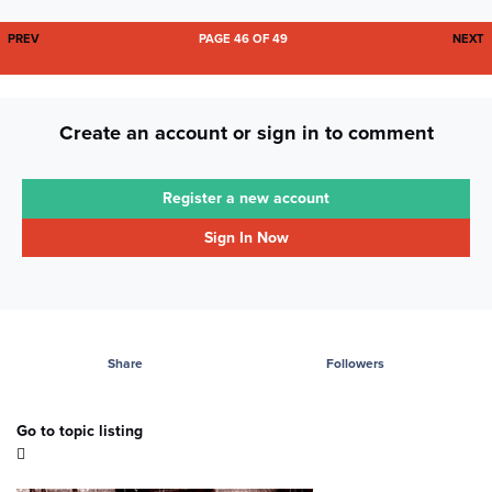
FIRST PAGE
L
PREV
PAGE 46 OF 49
NEXT
Create an account or sign in to comment
Register a new account
Sign In Now
Share
Followers
Go to topic listing