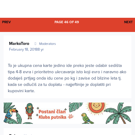
FIRST PAGE
L
PREV
PAGE 46 OF 49
NEXT
Author stats
MarkoToro
Moderators
February 18, 2018
8 yr
To je ukupna cena karte jedino ide preko jeste odabir sedišta
tipa 4-8 evra i prioritetno ukrcavanje isto koji evro i naravno ako
dodaješ prtljag onda idu cene po kg i zavise od blizine leta tj.
kada se odlučiš za tu doplatu - najjeftinije je doplatiti pri
kupovini karte.
Author stats