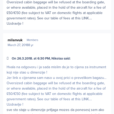
Oversized cabin baggage will be refused at the boarding gate,
or where available, placed in the hold of the aircraft for a fee of
£50/€50 (fee subject to VAT on domestic flights at applicable
government rates). See our table of fees at this LINK....
Uzdravlje !
Author stats
milanvuk
Members
March 27, 2018
8 yr
On 26.3.2018. at 6:30 PM, Nikolaa said:
Hvala na odgovoru i ja sada mislim da je to cijena za instrument
koji nije stao u dimenzije !
Jer link o cijenama sam naso u ovoj prici o prevelikom bagazu...
Oversized cabin baggage will be refused at the boarding gate,
or where available, placed in the hold of the aircraft for a fee of
£50/€50 (fee subject to VAT on domestic flights at applicable
government rates). See our table of fees at this LINK....
Uzdravlje !
sve sto staje u dimenzije prtljaga mozes da poneses( sem ako