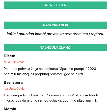
NEWSLETTER
NAŠI PARTNERI
Jeftin i pouzdan kombi prevoz
ka aerodromima i regionu.
NAJNOVIJI ČLANCI
Dišem
Mila Tričković
Posebna pohvala žirija na konkursu "Spasimo putopis" 2026. —
Sedim u malenoj, ali prepunoj prostoriji gde se služi...
Bez izbora
Iva Jakešević
Treća nagrada na konkursu "Spasimo putopis" 2026. — Nekih
mjesec-dva dana prije samog odlaska, Leon me pitao imam li...
Mersin