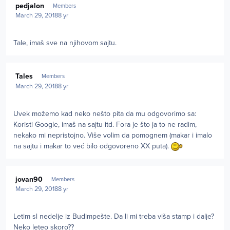
pedjalon
Members
March 29, 2018
8 yr
Tale, imaš sve na njihovom sajtu.
Author stats
Tales
Members
March 29, 2018
8 yr
Uvek možemo kad neko nešto pita da mu odgovorimo sa:
Koristi Google, imaš na sajtu itd. Fora je što ja to ne radim,
nekako mi nepristojno. Više volim da pomognem (makar i imalo
na sajtu i makar to već bilo odgovoreno XX puta).
Author stats
jovan90
Members
March 29, 2018
8 yr
Letim sl nedelje iz Budimpešte. Da li mi treba viša stamp i dalje?
Neko leteo skoro??