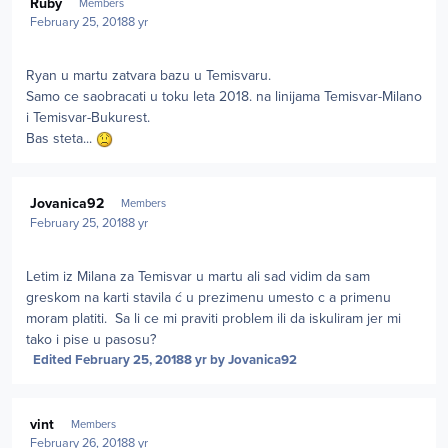
Ruby
Members
February 25, 2018
8 yr
Ryan u martu zatvara bazu u Temisvaru.
Samo ce saobracati u toku leta 2018. na linijama Temisvar-Milano
i Temisvar-Bukurest.
Bas steta...
Author stats
Jovanica92
Members
February 25, 2018
8 yr
Letim iz Milana za Temisvar u martu ali sad vidim da sam
greskom na karti stavila ć u prezimenu umesto c a primenu
moram platiti. Sa li ce mi praviti problem ili da iskuliram jer mi
tako i pise u pasosu?
Edited
February 25, 2018
8 yr
by Jovanica92
Author stats
vint
Members
February 26, 2018
8 yr