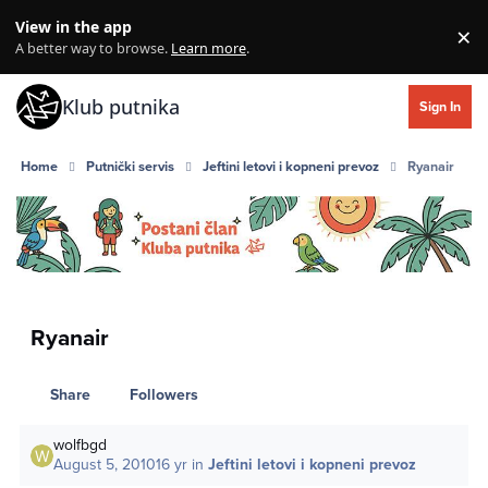
Skip to content
View in the app
×
Di
A better way to browse.
Learn more
.
Klub putnika
Sign In
Home
Putnički servis
Jeftini letovi i kopneni prevoz
Ryanair
Ryanair
Share
Followers
wolfbgd
August 5, 2010
16 yr
in
Jeftini letovi i kopneni prevoz