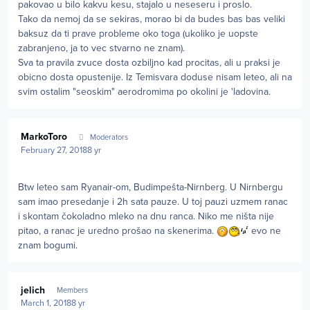
pakovao u bilo kakvu kesu, stajalo u neseseru i proslo.
Tako da nemoj da se sekiras, morao bi da budes bas bas veliki
baksuz da ti prave probleme oko toga (ukoliko je uopste
zabranjeno, ja to vec stvarno ne znam).
Sva ta pravila zvuce dosta ozbiljno kad procitas, ali u praksi je
obicno dosta opustenije. Iz Temisvara doduse nisam leteo, ali na
svim ostalim
"seoskim"
aerodromima po okolini je 'ladovina.
Author stats
MarkoToro
Moderators
February 27, 2018
8 yr
Btw leteo sam Ryanair-om, Budimpešta-Nirnberg. U Nirnbergu
sam imao presedanje i 2h sata pauze. U toj pauzi uzmem ranac
i skontam čokoladno mleko na dnu ranca. Niko me ništa nije
pitao, a ranac je uredno prošao na skenerima.
evo ne
znam bogumi.
Author stats
jelich
Members
March 1, 2018
8 yr