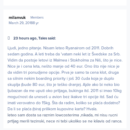
Author stats
milanvuk
Members
March 29, 2018
8 yr
23 hours ago, Tales said:
Ljudi, jedno pitanje. Nisam leteo Ryanairom od 2011. Dobrih
sedam godina. A leti treba da 'vatam neki let iz Švedske za Srb.
Vidim da postoje letovi iz Malmea i Stokholma za Niš, što je nice.
Nice je i cena leta, nešto manje od 40 eur. Ono što nije nice je
da vidim tri ponudjene opcije. Prva je samo ta cena klot, druga
sa silnim nekim boarding priority i još 30 čuda koja je duplo
skuplja (bude 80 eur, što je teško dranje). Ajde ako bi neko bio
ljubazan da me uputi oko prtljaga, bukinga itd. 2011 si imao 10kg
mogućnost da uneseš u avion bez ikakve tri opcije itd. Sad ću
imati verovatno do 15kg. Šta da radim, koliko se plaća dodatno?
Da li se plaća (bira) prilikom kupovine karte? Hvala.
leteo sam dosta sa raznim lowcosterima ,nikada, mi nisu rucni
prtljag merili tezinski, nece ni tebi ukoliko se ne kilavis od ranca.