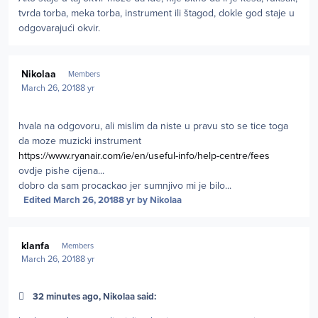
tvrda torba, meka torba, instrument ili štagod, dokle god staje u
odgovarajući okvir.
Author stats
Nikolaa
Members
March 26, 2018
8 yr
hvala na odgovoru, ali mislim da niste u pravu sto se tice toga
da moze muzicki instrument
https://www.ryanair.com/ie/en/useful-info/help-centre/fees
ovdje pishe cijena...
dobro da sam procackao jer sumnjivo mi je bilo...
Edited
March 26, 2018
8 yr
by Nikolaa
Author stats
klanfa
Members
March 26, 2018
8 yr
32 minutes ago, Nikolaa said: