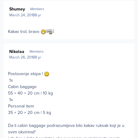
Author stats
Shumey
Members
March 24, 2018
8 yr
Kakav trol, bravo
Author stats
Nikolaa
Members
March 26, 2018
8 yr
Postovenje ekipa !
1x
Cabin baggage
55 × 40 × 20 cm | 10 kg
1x
Personal item
35 × 20 × 20 cm | 5 kg
Da li cabin baggage podrazumijeva bilo kakav ruksak koji je u
ovim okvirima?