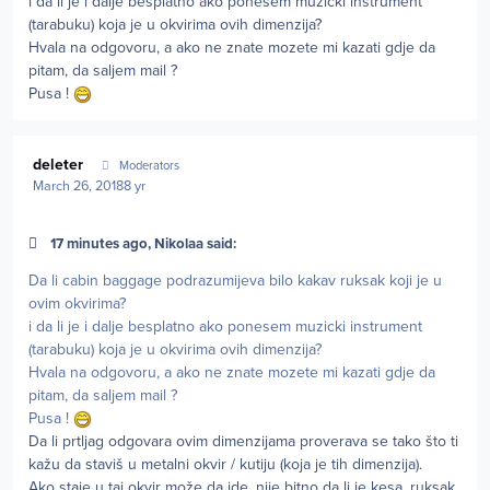
i da li je i dalje besplatno ako ponesem muzicki instrument
(tarabuku) koja je u okvirima ovih dimenzija?
Hvala na odgovoru, a ako ne znate mozete mi kazati gdje da
pitam, da saljem mail ?
Pusa !
Author stats
deleter
Moderators
March 26, 2018
8 yr
17 minutes ago, Nikolaa said:
Da li cabin baggage podrazumijeva bilo kakav ruksak koji je u
ovim okvirima?
i da li je i dalje besplatno ako ponesem muzicki instrument
(tarabuku) koja je u okvirima ovih dimenzija?
Hvala na odgovoru, a ako ne znate mozete mi kazati gdje da
pitam, da saljem mail ?
Pusa !
Da li prtljag odgovara ovim dimenzijama proverava se tako što ti
kažu da staviš u metalni okvir / kutiju (koja je tih dimenzija).
Ako staje u taj okvir može da ide, nije bitno da li je kesa, ruksak,