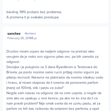
Iskuliraj, 99% prolazis bez problema.
A promena ti je svakako preskupa.
Author stats
sanchez
Members
February 26, 2018
8 yr
Drustvo nisam uspeo da nadjem odgovor na pretrazi iako
verujem da je neko ovo sigurno pitao vec, pa bih zamolio za
odgovor.
Devojka i ja putujemo za 3 dana RyanAirom iz Temisvara do
Brisela, pa posto nosimo samo rucni prtljag nismo sigurni po
pitanju tecnosti. Naravno ne planiramo da nosimo nikakvu vodu
i hranu, al nisam skapirao da li smemo da ponesemo parfem
(manji od 100ml), stik i pastu za zube?
Negde sam naisao na odgovor da ne sme uopste, a negde da
sme ako se upakuju u one kesice, pa ako ne ko zna da li ce
nam praviti problem? Nije smak sveta da mi uzmu pastu, ali za
parfem ne bih bas rizikovao da ostanem bez parfema, a opet