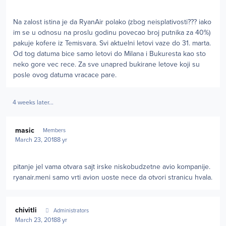
Na zalost istina je da RyanAir polako (zbog neisplativosti??? iako
im se u odnosu na proslu godinu povecao broj putnika za 40%)
pakuje kofere iz Temisvara. Svi aktuelni letovi vaze do 31. marta.
Od tog datuma bice samo letovi do Milana i Bukuresta kao sto
neko gore vec rece. Za sve unapred bukirane letove koji su
posle ovog datuma vracace pare.
4 weeks later...
Author stats
masic
Members
March 23, 2018
8 yr
pitanje jel vama otvara sajt irske niskobudzetne avio kompanije.
ryanair.meni samo vrti avion uoste nece da otvori stranicu hvala.
Author stats
chivitli
Administrators
March 23, 2018
8 yr