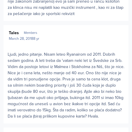
nije zakonom zabranjeno) evo ja sam preneo u rancu ksilofon
za klinca nisu mi naplatili kao muzički instrument , kao ni za štap
za pešačenje iako je sportski rekvizit
Author stats
Tales
Members
March 28, 2018
8 yr
Ljudi, jedno pitanje. Nisam leteo Ryanairom od 2011. Dobrih
sedam godina. A leti treba da 'vatam neki let iz Švedske za Srb.
Vidim da postoje letovi iz Malmea i Stokholma za Niš, što je nice.
Nice je i cena leta, nešto manje od 40 eur. Ono što nije nice je
da vidim tri ponudjene opcije. Prva je samo ta cena klot, druga
sa silnim nekim boarding priority i još 30 čuda koja je duplo
skuplja (bude 80 eur, što je teško dranje). Ajde ako bi neko bio
ljubazan da me uputi oko prtljaga, bukinga itd. 2011 si imao 10kg
mogućnost da uneseš u avion bez ikakve tri opcije itd. Sad ću
imati verovatno do 15kg. Šta da radim, koliko se plaća dodatno?
Da li se plaća (bira) prilikom kupovine karte? Hvala.
Author stats