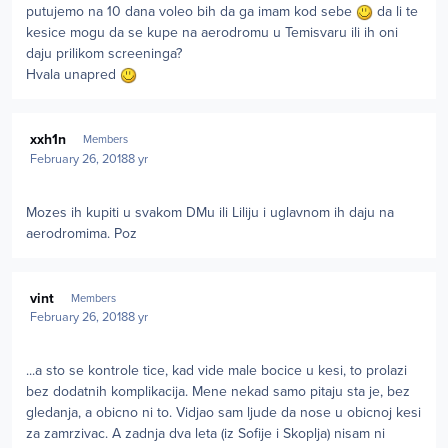
putujemo na 10 dana voleo bih da ga imam kod sebe
da li te
kesice mogu da se kupe na aerodromu u Temisvaru ili ih oni
daju prilikom screeninga?
Hvala unapred
Author stats
xxh1n
Members
February 26, 2018
8 yr
Mozes ih kupiti u svakom DMu ili Liliju i uglavnom ih daju na
aerodromima. Poz
Author stats
vint
Members
February 26, 2018
8 yr
...a sto se kontrole tice, kad vide male bocice u kesi, to prolazi
bez dodatnih komplikacija. Mene nekad samo pitaju sta je, bez
gledanja, a obicno ni to. Vidjao sam ljude da nose u obicnoj kesi
za zamrzivac. A zadnja dva leta (iz Sofije i Skoplja) nisam ni