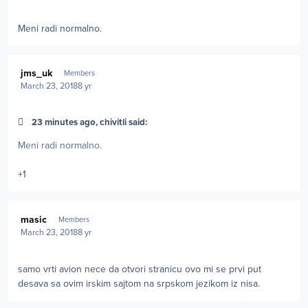
Meni radi normalno.
Author stats
jms_uk
Members
March 23, 2018
8 yr
23 minutes ago, chivitli said:
Meni radi normalno.
+1
Author stats
masic
Members
March 23, 2018
8 yr
samo vrti avion nece da otvori stranicu ovo mi se prvi put
desava sa ovim irskim sajtom na srpskom jezikom iz nisa.