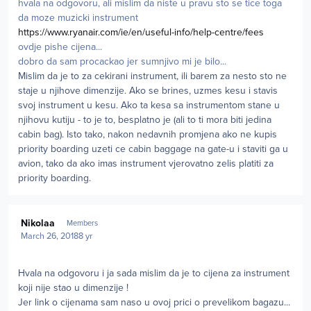
hvala na odgovoru, ali mislim da niste u pravu sto se tice toga
da moze muzicki instrument
https://www.ryanair.com/ie/en/useful-info/help-centre/fees
ovdje pishe cijena...
dobro da sam procackao jer sumnjivo mi je bilo...
Mislim da je to za cekirani instrument, ili barem za nesto sto ne
staje u njihove dimenzije. Ako se brines, uzmes kesu i stavis
svoj instrument u kesu. Ako ta kesa sa instrumentom stane u
njihovu kutiju - to je to, besplatno je (ali to ti mora biti jedina
cabin bag). Isto tako, nakon nedavnih promjena ako ne kupis
priority boarding uzeti ce cabin baggage na gate-u i staviti ga u
avion, tako da ako imas instrument vjerovatno zelis platiti za
priority boarding.
Author stats
Nikolaa
Members
March 26, 2018
8 yr
Hvala na odgovoru i ja sada mislim da je to cijena za instrument
koji nije stao u dimenzije !
Jer link o cijenama sam naso u ovoj prici o prevelikom bagazu...