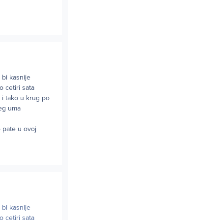
bi kasnije
 cetiri sata
. i tako u krug po
ijeg uma
o pate u ovoj
bi kasnije
 cetiri sata