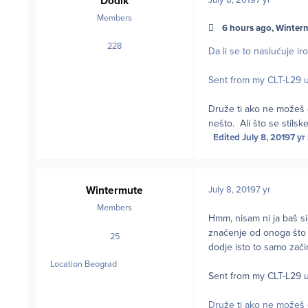
Dodik
Members
6 hours ago, Winterm
228
posts
Da li se to naslućuje ir
Sent from my CLT-L29 u
Druže ti ako ne možeš 
nešto. Ali što se stilske
Edited
July 8, 2019
7 yr
Wintermute
July 8, 2019
7 yr
Members
Hmm, nisam ni ja baš si
značenje od onoga što s
25
posts
dodje isto to samo zači
Location
Beograd
Sent from my CLT-L29 u
Druže ti ako ne možeš 