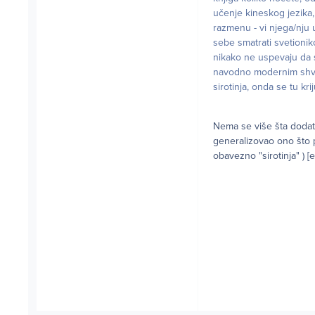
učenje kineskog jezika,
razmenu - vi njega/nju 
sebe smatrati svetioniko
nikako ne uspevaju da 
navodno modernim shvata
sirotinja, onda se tu 
Nema se više šta dodati
generalizovao ono što pr
obavezno "sirotinja" ) 