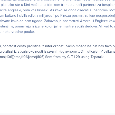
 plus ako ste u Kini možete u bilo kom trenutku naći partnera za besplat
učite engleski, on/a vas kineski. Ali kako se onda osećati superiorno? Mo
m kulture i civilizacije, a milijardu i po Kineza posmatrati kao nesposobnj
shvate kako da nam ugode. Zabavno je posmatrati Amere ili Engleze kak
njima, ponavljaju izlizane kolonijalne mantre svojih dedova. Ali kad to 
kriju neke vredne pouke.
, bahatost često proističe iz inferiornosti. Samo možda ne bih baš tako o
oizilazi iz sticaja okolnosti izazvanih (uglavnom) tuđim uticajem ("balkansk
[emoji106][emoji106][emoji106] Sent from my CLT-L29 using Tapatalk