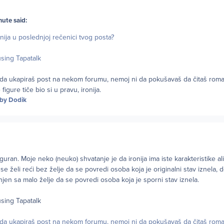
ute said:
onija u poslednjoj rečenici tvog posta?
sing Tapatalk
da ukapiraš post na nekom forumu, nemoj ni da pokušavaš da čitaš roman
 figure tiče bio si u pravu, ironija.
by Dodik
guran. Moje neko (neuko) shvatanje je da ironija ima iste karakteristike al
e želi reći bez želje da se povredi osoba koja je originalni stav iznela
njen sa malo želje da se povredi osoba koja je sporni stav iznela.
sing Tapatalk
da ukapiraš post na nekom forumu, nemoj ni da pokušavaš da čitaš roman