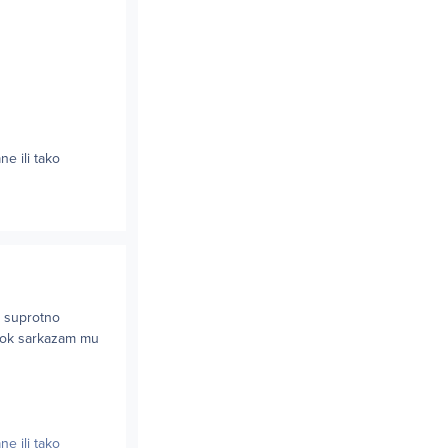
e ili tako
i suprotno
, dok sarkazam mu
e ili tako