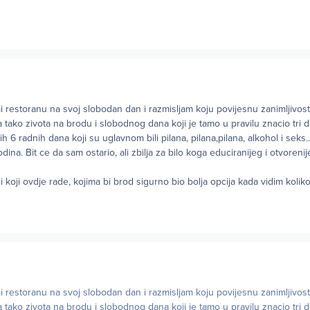
restoranu na svoj slobodan dan i razmisljam koju povijesnu zanimljivost 
 tako zivota na brodu i slobodnog dana koji je tamo u pravilu znacio tri do
 6 radnih dana koji su uglavnom bili pilana, pilana,pilana, alkohol i seks.
dina. Bit ce da sam ostario, ali zbilja za bilo koga educiranijeg i otvoren
i koji ovdje rade, kojima bi brod sigurno bio bolja opcija kada vidim kolik
restoranu na svoj slobodan dan i razmisljam koju povijesnu zanimljivost 
 tako zivota na brodu i slobodnog dana koji je tamo u pravilu znacio tri do