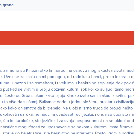
o grane
, za mene su Kinezi retko fin narod, na osnovu mog iskustva života međ
ne. Uvek se iscimaju da mi pomognu, od radnika u banci, preko lekara u d
žuju me ljubazno i sa osmehom, i uvek imaju beskrajno strpljenje dok pok
i put kad se vratim u Srbiju doživim kuturni šok koliko su ljudi tamo nadr
ome, često od Srba slušam kako pljuju Kineze (zato sam izašao iz svih srp
 to više da slušam). Balkanac dođe u jednu složenu, prastaru civilizaciju
ako kako on smatra da bi trebalo. Ne uloži ni zrno truda da prouči nešto 
itd okolnosti i uzroka, ne nauči ni dvadeset reči jezika, i onda se čudi što
 što kulturološke, što jezičke, i za svoju nesposobnost da se uklopi ond
ntastične mogućnosti za upoznavanje sa nekom kulturom. Imate filmove i 
 istorije do beletristike, sve besplatno na internetu. Postoji gomila podk