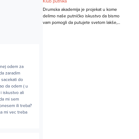
Klub putnika
Drumska akademija je projekat u kome
delimo naše putničko iskustvo da bismo
vam pomogli da putujete svetom lakše,...
dine) odem za
 da zaradim
i sacekati do
ao da odem ( u
 iskustvo ali
 da mi sem
onesem ili treba?
a mi vec treba