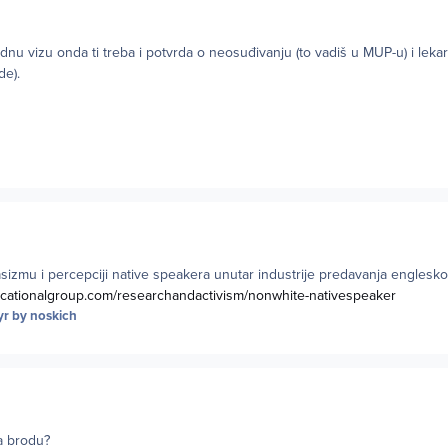
dnu vizu onda ti treba i potvrda o neosuđivanju (to vadiš u MUP-u) i lek
de).
asizmu i percepciji native speakera unutar industrije predavanja englesko
ucationalgroup.com/researchandactivism/nonwhite-nativespeaker
yr
by noskich
na brodu?