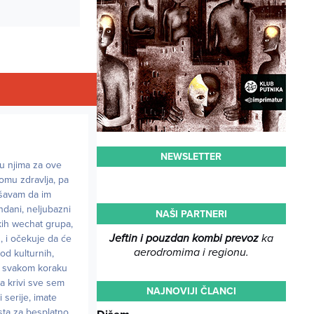
NEWSLETTER
u njima za ove
omu zdravlja, pa
ušavam da im
ndani, neljubazni
NAŠI PARTNERI
skih wechat grupa,
Jeftin i pouzdan kombi prevoz
ka
, i očekuje da će
aerodromima i regionu.
od kulturnih,
 na svakom koraku
a krivi sve sem
NAJNOVIJI ČLANCI
serije, imate
asta za besplatno