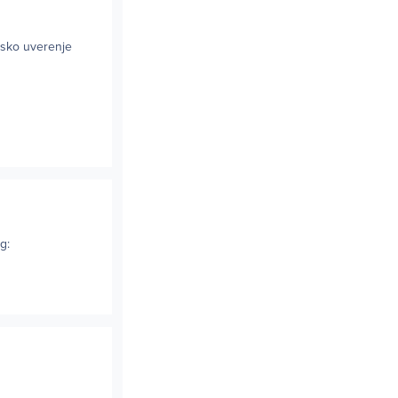
arsko uverenje
g: