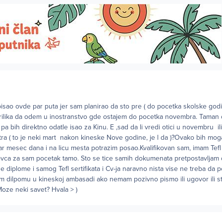
pisao ovde par puta jer sam planirao da sto pre ( do pocetka skolske go
 prilika da odem u inostranstvo gde ostajem do pocetka novembra. Taman
a bih direktno odatle isao za Kinu. E ,sad da li vredi otici u novembru il
a ( to je neki mart nakon kineske Nove godine, je l da )?Ovako bih mog
 mesec dana i na licu mesta potrazim posao.Kvalifikovan sam, imam Tefl i
vca za sam pocetak tamo. Sto se tice samih dokumenata pretpostavljam
e diplome i samog Tefl sertifikata i Cv-ja naravno nista vise ne treba da p
em dilpomu u kineskoj ambasadi ako nemam pozivno pismo ili ugovor ili st
Moze neki savet? Hvala > )