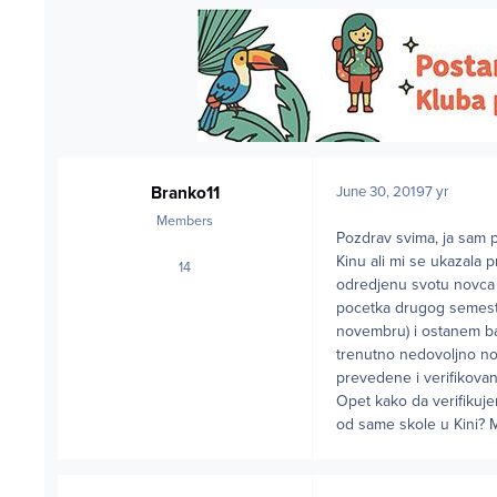
Branko11
June 30, 2019
7 yr
Members
Pozdrav svima, ja sam 
Kinu ali mi se ukazala
14
posts
odredjenu svotu novca p
pocetka drugog semestr
novembru) i ostanem bar
trenutno nedovoljno no
prevedene i verifikovan
Opet kako da verifikuj
od same skole u Kini? 