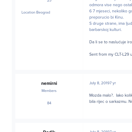
25
posts
odmora vise nego ostalih
6 7 mjeseci, nekoliko go
Location
Beograd
preporucio bi Kinu.
S druge strane, ima ljud
barbarskoj kulturi.
Da li se to naslućuje ir
Sent from my CLT-L29 u
nemirni
July 8, 2019
7 yr
Members
Mozda malo
?
. Iako kol
bila rijec o sarkazmu. 
84
posts
July 8, 2019
7 yr