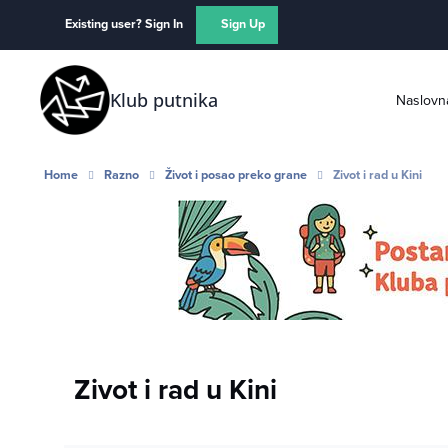
Skip to content
Existing user? Sign In
Sign Up
Klub putnika
Naslovn
Home
Razno
Život i posao preko grane
Zivot i rad u Kini
Zivot i rad u Kini