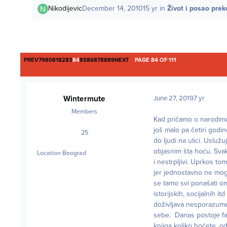
Nikodijevic
December 14, 2010
15 yr
in
Život i posao prek
FIRST PAGE
LAST PAGE
PREV
79
80
81
82
83
84
85
86
87
88
89
NEXT
PAGE 84 OF 111
Wintermute
June 27, 2019
7 yr
Members
Kad pričamo o narodima
još malo pa četiri godi
25
posts
do ljudi na ulici. Uslu
objasnim šta hoću. Svak
Location
Beograd
i nestrpljivi. Uprkos t
jer jednostavno ne mogu
se tamo svi ponašati on
istorijskih, socijalnih 
doživljava nesporazume,
sebe. Danas postoje fa
knjiga koliko hoćete, od