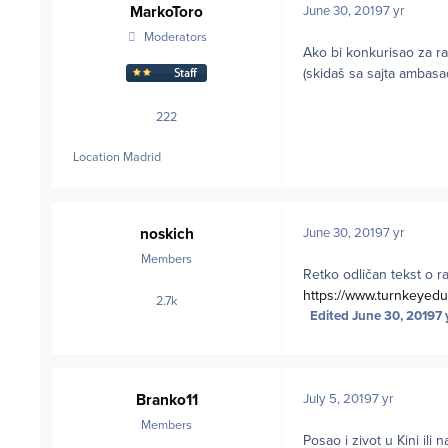
MarkoToro
June 30, 2019
7 yr
Moderators
Ako bi konkurisao za ra
(skidaš sa sajta ambasa
222
posts
Location
Madrid
noskich
June 30, 2019
7 yr
Members
Retko odličan tekst o r
https://www.turnkeyed
2.7k
posts
Edited
June 30, 2019
7 
Branko11
July 5, 2019
7 yr
Members
Posao i zivot u Kini ili 