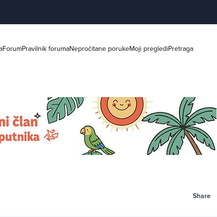
a
Forum
Pravilnik foruma
Nepročitane poruke
Moji pregledi
Pretraga
Share