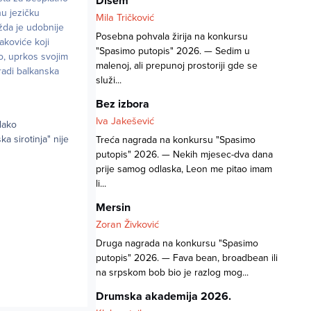
Dišem
nu jezičku
Mila Tričković
žda je udobnije
Posebna pohvala žirija na konkursu
akoviće koji
"Spasimo putopis" 2026. — Sedim u
o, uprkos svojim
malenoj, ali prepunoj prostoriji gde se
radi balkanska
služi...
Bez izbora
Iva Jakešević
lako
a sirotinja" nije
Treća nagrada na konkursu "Spasimo
putopis" 2026. — Nekih mjesec-dva dana
prije samog odlaska, Leon me pitao imam
li...
Mersin
Zoran Živković
Druga nagrada na konkursu "Spasimo
putopis" 2026. — Fava bean, broadbean ili
na srpskom bob bio je razlog mog...
Drumska akademija 2026.