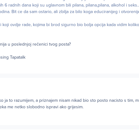
 6 radnih dana koji su uglavnom bili pilana, pilana,pilana, alkohol i seks.
dina. Bit ce da sam ostario, ali zbilja za bilo koga educiranijeg i otvoren
i koji ovdje rade, kojima bi brod sigurno bio bolja opcija kada vidim kolik
onija u poslednjoj rečenici tvog posta?
sing Tapatalk
iko ja to razumijem, a priznajem nisam nikad bio sto posto nacisto s tim, m
Neka me netko slobodno ispravi ako grijesim.