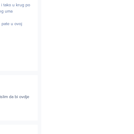
. i tako u krug po
ijeg uma
o pate u ovoj
islim da bi ovdje