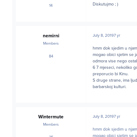
Diskutujmo ; )
14
posts
nemirni
July 8, 2019
7 yr
Members
hmm dok sjedim u njami 
mogao obici sjetim se ja
84
posts
odmora vise nego ostalih
6 7 mjeseci, nekoliko go
preporucio bi Kinu.
S druge strane, ima ljud
barbarskoj kulturi.
Wintermute
July 8, 2019
7 yr
Members
hmm dok sjedim u njami 
mogao obici sjetim se ja