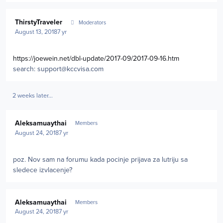
Author stats
ThirstyTraveler
Moderators
August 13, 2018
7 yr
https://joewein.net/dbl-update/2017-09/2017-09-16.htm
search:
support@kccvisa.com
2 weeks later...
Author stats
Aleksamuaythai
Members
August 24, 2018
7 yr
poz. Nov sam na forumu kada pocinje prijava za lutriju sa
sledece izvlacenje?
Author stats
Aleksamuaythai
Members
August 24, 2018
7 yr