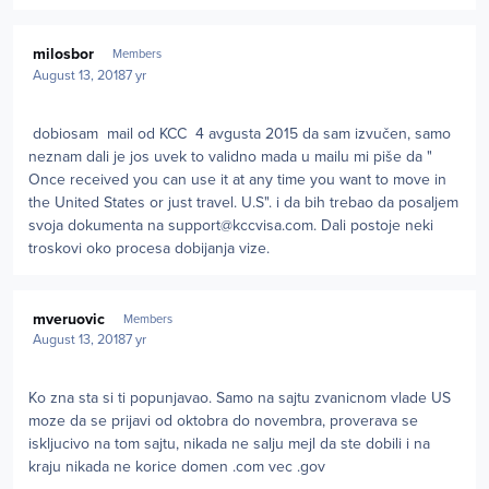
Author stats
milosbor
Members
August 13, 2018
7 yr
dobiosam mail od KCC 4 avgusta 2015 da sam izvučen, samo
neznam dali je jos uvek to validno mada u mailu mi piše da "
Once received you can use it at any time you want to move in
the United States or just travel. U.S". i da bih trebao da posaljem
svoja dokumenta na
support@kccvisa.com
. Dali postoje neki
troskovi oko procesa dobijanja vize.
Author stats
mveruovic
Members
August 13, 2018
7 yr
Ko zna sta si ti popunjavao. Samo na sajtu zvanicnom vlade US
moze da se prijavi od oktobra do novembra, proverava se
iskljucivo na tom sajtu, nikada ne salju mejl da ste dobili i na
kraju nikada ne korice domen .com vec .gov