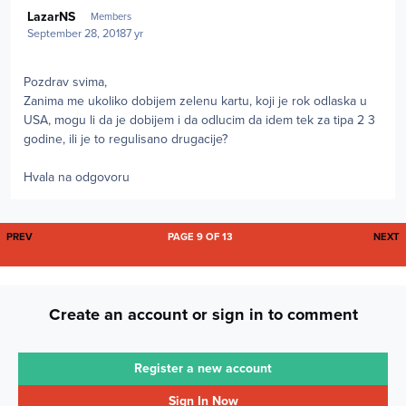
Author stats
LazarNS
Members
September 28, 2018
7 yr
Pozdrav svima,
Zanima me ukoliko dobijem zelenu kartu, koji je rok odlaska u
USA, mogu li da je dobijem i da odlucim da idem tek za tipa 2 3
godine, ili je to regulisano drugacije?
Hvala na odgovoru
FIRST PAGE
L
PREV
PAGE 9 OF 13
NEXT
Create an account or sign in to comment
Register a new account
Sign In Now