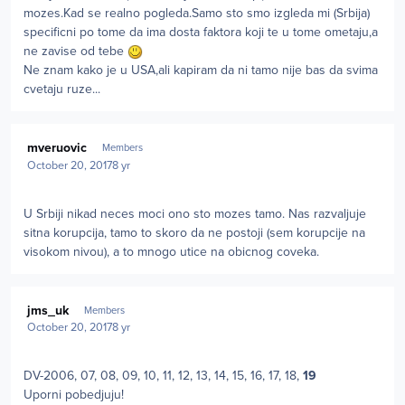
mozes.Kad se realno pogleda.Samo sto smo izgleda mi (Srbija)
specificni po tome da ima dosta faktora koji te u tome ometaju,a
ne zavise od tebe
Ne znam kako je u USA,ali kapiram da ni tamo nije bas da svima
cvetaju ruze...
Author stats
mveruovic
Members
October 20, 2017
8 yr
U Srbiji nikad neces moci ono sto mozes tamo. Nas razvaljuje
sitna korupcija, tamo to skoro da ne postoji (sem korupcije na
visokom nivou), a to mnogo utice na obicnog coveka.
Author stats
jms_uk
Members
October 20, 2017
8 yr
DV-2006, 07, 08, 09, 10, 11, 12, 13, 14, 15, 16, 17, 18,
19
Uporni pobedjuju!