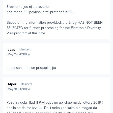
Srecno ko jos nije proverio.
Kod mene, 14. pokusaj prati prethodnih 13...
Based on the information provided, the Entry HAS NOT BEEN
SELECTED for further processing for the Electronic Diversity
Visa program at this time.
Author stats
acas
Members
May 15, 2018
8 yr
nema sanse da se pristupi sajtu
Author stats
Alper
Members
May 18, 2018
8 yr
Pozdrav dobri ljudi!!! Prvi put sam aplicirao na dv lottery 2019 i
desilo se da me izvuku. Da li neko zna kako bih mogao da