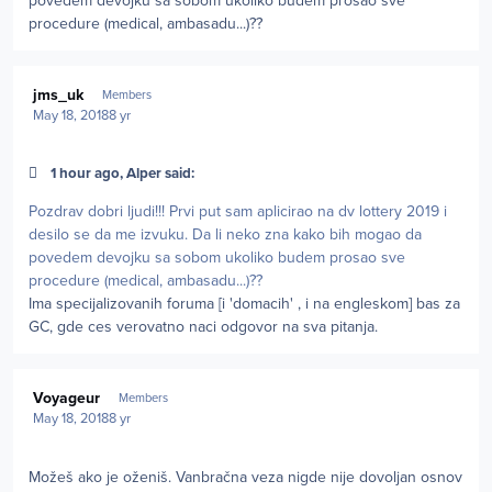
povedem devojku sa sobom ukoliko budem prosao sve
procedure (medical, ambasadu...)??
Author stats
jms_uk
Members
May 18, 2018
8 yr
1 hour ago, Alper said:
Pozdrav dobri ljudi!!! Prvi put sam aplicirao na dv lottery 2019 i
desilo se da me izvuku. Da li neko zna kako bih mogao da
povedem devojku sa sobom ukoliko budem prosao sve
procedure (medical, ambasadu...)??
Ima specijalizovanih foruma [i 'domacih' , i na engleskom] bas za
GC, gde ces verovatno naci odgovor na sva pitanja.
Author stats
Voyageur
Members
May 18, 2018
8 yr
Možeš ako je oženiš. Vanbračna veza nigde nije dovoljan osnov