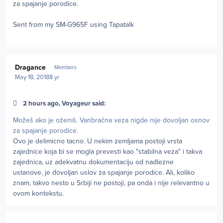
za spajanje porodice.
Sent from my SM-G965F using Tapatalk
Author stats
Dragance
Members
May 18, 2018
8 yr
2 hours ago, Voyageur said:
Možeš ako je oženiš. Vanbračna veza nigde nije dovoljan osnov
za spajanje porodice.
Ovo je delimicno tacno. U nekim zemljama postoji vrsta
zajednice koja bi se mogla prevesti kao "stabilna veza" i takva
zajednica, uz adekvatnu dokumentaciju od nadlezne
ustanove, je dovoljan uslov za spajanje porodice. Ali, koliko
znam, takvo nesto u Srbiji ne postoji, pa onda i nije relevantno u
ovom kontekstu.
Author stats