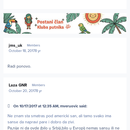
Author stats
jms_uk
Members
October 18, 2017
8 yr
Radi ponovo.
Author stats
Laza GNR
Members
October 20, 2017
8 yr
On 10/17/2017 at 12:35 AM, mveruovic said:
Ne znam sta smatras pod americki san, ali tamo svako ima
sanse da napravi pare i dobro da zivi.
Pa,nije ni da ovde (bilo u Srbiji,bilo u Evropi) nemas sansu ili ne