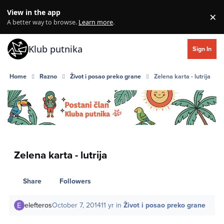
Skip to content
View in the app
×
Di
A better way to browse.
Learn more
.
Klub putnika
Sign In
Home
Razno
Život i posao preko grane
Zelena karta - lutrija
Zelena karta - lutrija
Share
Followers
elefteros
October 7, 2014
11 yr
in
Život i posao preko grane