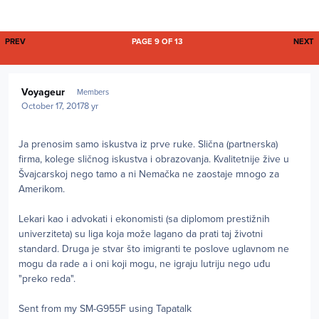
FIRST PAGE
L
PREV
PAGE 9 OF 13
NEXT
Author stats
Voyageur
Members
October 17, 2017
8 yr
Ja prenosim samo iskustva iz prve ruke. Slična (partnerska)
firma, kolege sličnog iskustva i obrazovanja. Kvalitetnije žive u
Švajcarskoj nego tamo a ni Nemačka ne zaostaje mnogo za
Amerikom.
Lekari kao i advokati i ekonomisti (sa diplomom prestižnih
univerziteta) su liga koja može lagano da prati taj životni
standard. Druga je stvar što imigranti te poslove uglavnom ne
mogu da rade a i oni koji mogu, ne igraju lutriju nego uđu
"preko reda".
Sent from my SM-G955F using Tapatalk