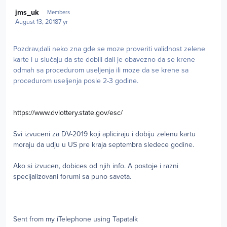
Author stats
jms_uk
Members
August 13, 2018
7 yr
Pozdrav,dali neko zna gde se moze proveriti validnost zelene
karte i u slučaju da ste dobili dali je obavezno da se krene
odmah sa procedurom useljenja ili moze da se krene sa
procedurom useljenja posle 2-3 godine.
https://www.dvlottery.state.gov/esc/
Svi izvuceni za DV-2019 koji apliciraju i dobiju zelenu kartu
moraju da udju u US pre kraja septembra sledece godine.
Ako si izvucen, dobices od njih info. A postoje i razni
specijalizovani forumi sa puno saveta.
Sent from my iTelephone using Tapatalk