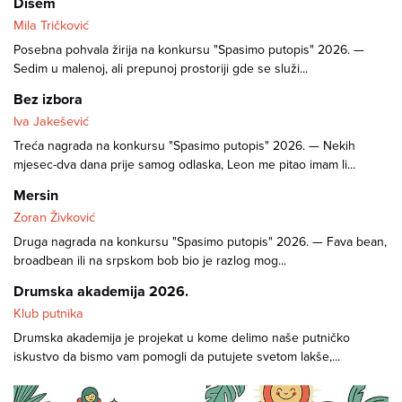
Dišem
Mila Tričković
Posebna pohvala žirija na konkursu "Spasimo putopis" 2026. —
Sedim u malenoj, ali prepunoj prostoriji gde se služi...
Bez izbora
Iva Jakešević
Treća nagrada na konkursu "Spasimo putopis" 2026. — Nekih
mjesec-dva dana prije samog odlaska, Leon me pitao imam li...
Mersin
Zoran Živković
Druga nagrada na konkursu "Spasimo putopis" 2026. — Fava bean,
broadbean ili na srpskom bob bio je razlog mog...
Drumska akademija 2026.
Klub putnika
Drumska akademija je projekat u kome delimo naše putničko
iskustvo da bismo vam pomogli da putujete svetom lakše,...