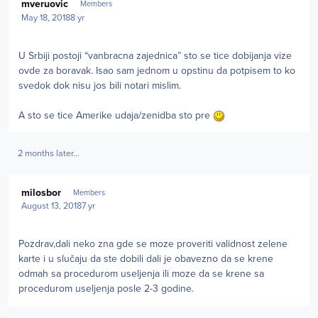
mveruovic
Members
May 18, 2018
8 yr
U Srbiji postoji “vanbracna zajednica” sto se tice dobijanja vize
ovde za boravak. Isao sam jednom u opstinu da potpisem to ko
svedok dok nisu jos bili notari mislim.
A sto se tice Amerike udaja/zenidba sto pre
2 months later...
Author stats
milosbor
Members
August 13, 2018
7 yr
Pozdrav,dali neko zna gde se moze proveriti validnost zelene
karte i u slučaju da ste dobili dali je obavezno da se krene
odmah sa procedurom useljenja ili moze da se krene sa
procedurom useljenja posle 2-3 godine.