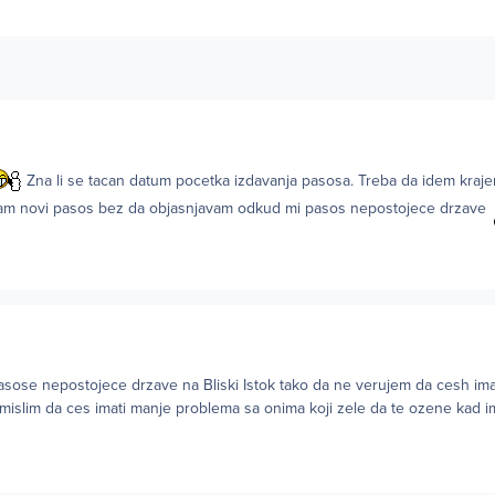
Zna li se tacan datum pocetka izdavanja pasosa. Treba da idem krajem
imam novi pasos bez da objasnjavam odkud mi pasos nepostojece drzave
pasose nepostojece drzave na Bliski Istok tako da ne verujem da cesh im
 mislim da ces imati manje problema sa onima koji zele da te ozene kad 