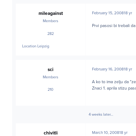
mileagainst
February 15, 2008
18 yr
Members
Prvi pasosi bi trebali d
282
posts
Location
Leipzig
sci
February 16, 2008
18 yr
Members
A ko to ima zelju da "zen
Znaci 1. aprila stizu pas
210
posts
4 weeks later...
chivitli
March 10, 2008
18 yr