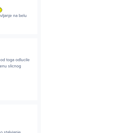
vljanje na belu
 od toga odlucile
cenu slicnog
o stalvjanje