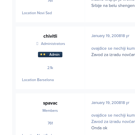
761
posts
Srbije na belu shengensk
Location
Novi Sad
chivitli
January 19, 2008
18 yr
Administrators
ovajdice se nechiji kum 
Zavod za izradu novčan
2.1k
posts
Location
Barselona
spavac
January 19, 2008
18 yr
Members
ovajdice se nechiji kum 
Zavod za izradu novčan
761
posts
Onda ok