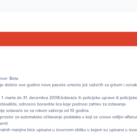
Izvor: Beta
bije dobiće ove godine nove pasoše umesto još važećih sa grbom i ozn
 1. marta do 31. decembra 2008.Izdavaće ih policijske uprave ili policijs
ebivalište, odnosno boravište lica koje podnosi zahtev za izdavanje.
ije izdavaće se sa rokom važenja od 10 godina.
rostor za automatsko očitavanje podataka u koji se unose vidljivi alfanu
menti.
nalnih manjina biće upisana u izvornom obliku u kojem su upisana u izvo