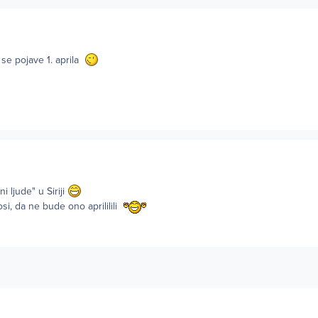
a se pojave 1. aprila
i ljude" u Siriji
osi, da ne bude ono aprililili