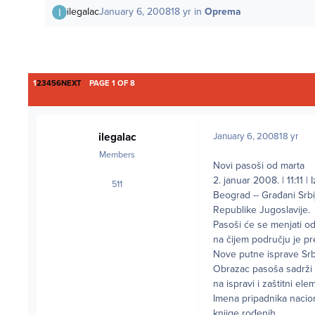
ilegalac
January 6, 2008
18 yr
in
Oprema
LAST PAGE
1
2
3
4
5
6
NEXT
PAGE 1 OF 8
ilegalac
January 6, 2008
18 yr
Members
Novi pasoši od marta
2. januar 2008. | 11:11 | 
511
posts
Beograd -- Građani Sr
Republike Jugoslavije.
Pasoši će se menjati od
na čijem području je pr
Nove putne isprave Srb
Obrazac pasoša sadrži p
na ispravi i zaštitni ele
Imena pripadnika nacio
knjige rođenih.