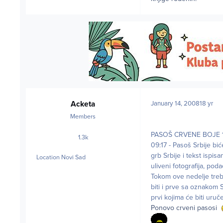
Acketa
January 14, 2008
18 yr
Members
PASOŠ CRVENE BOJE 1
1.3k
posts
09:17 - Pasoš Srbije bić
grb Srbije i tekst ispis
Location
Novi Sad
uliveni fotografija, podac
Tokom ove nedelje treb
biti i prve sa oznakom S
prvi kojima će biti uruč
Ponovo crveni pasosi