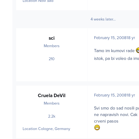
Location
Novi Sad
4 weeks later...
sci
February 15, 2008
18 yr
Members
Tamo im kumovi rade
istok, pa bi voleo da 
210
posts
Cruela DeVil
February 15, 2008
18 yr
Members
Svi smo do sad nosili 
ne napravish novi. Cak
2.2k
posts
crveni pasos
Location
Cologne, Germany