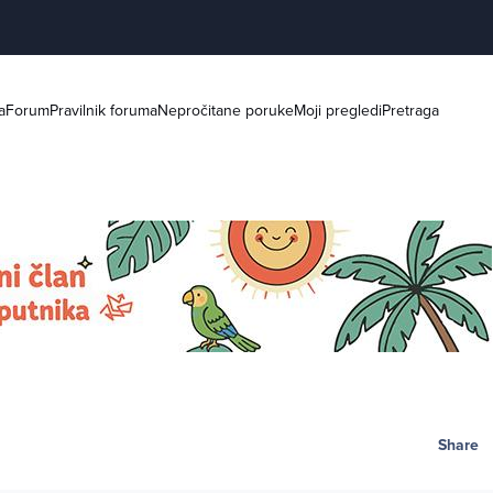
a
Forum
Pravilnik foruma
Nepročitane poruke
Moji pregledi
Pretraga
Share