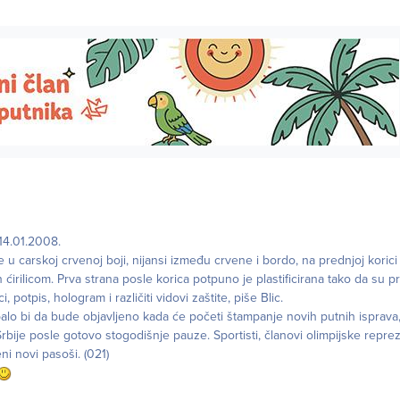
4.01.2008.
e u carskoj crvenoj boji, nijansi između crvene i bordo, na prednjoj korici
an ćirilicom. Prva strana posle korica potpuno je plastificirana tako da su p
i, potpis, hologram i različiti vidovi zaštite, piše Blic.
alo bi da bude objavljeno kada će početi štampanje novih putnih isprava
rbije posle gotovo stogodišnje pauze. Sportisti, članovi olimpijske reprez
eni novi pasoši. (021)