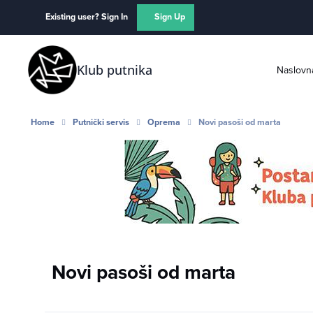
Skip to content
Existing user? Sign In
Sign Up
Klub putnika
Naslovn
Home
Putnički servis
Oprema
Novi pasoši od marta
Novi pasoši od marta