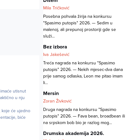
Dišem
Mila Tričković
Posebna pohvala žirija na konkursu
"Spasimo putopis" 2026. — Sedim u
malenoj, ali prepunoj prostoriji gde se
služi...
Bez izbora
Iva Jakešević
Treća nagrada na konkursu "Spasimo
putopis" 2026. — Nekih mjesec-dva dana
prije samog odlaska, Leon me pitao imam
li...
 imaće utisnut
Mersin
raktično u nju
Zoran Živković
Druga nagrada na konkursu "Spasimo
, koje će ujedno
putopis" 2026. — Fava bean, broadbean ili
entacije, biće
na srpskom bob bio je razlog mog...
Drumska akademija 2026.