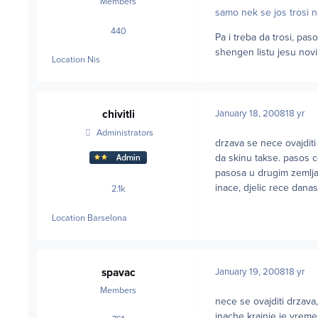
Members
samo nek se jos trosi 
440
posts
Pa i treba da trosi, pa
shengen listu jesu novi 
Location
Nis
chivitli
January 18, 2008
18 yr
Administrators
drzava se nece ovajditi
da skinu takse. pasos c
pasosa u drugim zemlj
inace, djelic rece dana
2.1k
posts
Location
Barselona
spavac
January 19, 2008
18 yr
Members
nece se ovajditi drzava,
inache krajnje je vreme