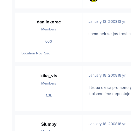
danilokorac
January 18, 2008
18 yr
Members
samo nek se jos trosi 
600
posts
Location
Novi Sad
kika_vts
January 18, 2008
18 yr
Members
I treba da se promene p
ispisano ime nepostoje
1.3k
posts
Slumpy
January 18, 2008
18 yr