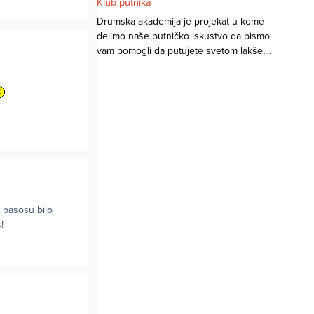
Klub putnika
Drumska akademija je projekat u kome
delimo naše putničko iskustvo da bismo
vam pomogli da putujete svetom lakše,...
a pasosu bilo
!