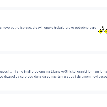
na nove putne isprave. drzavi i onako trebaju preko potrebne pare
asosi ... mi smo imali problema na Libansko/Sirijskoj granici jer nam je n
ce drzave! Ja cu prvog dana da se nacrtam u supu i da umem novi pasos