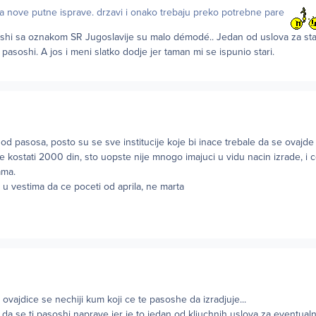
na nove putne isprave. drzavi i onako trebaju preko potrebne pare
soshi sa oznakom SR Jugoslavije su malo démodé.. Jedan od uslova za sta
pasoshi. A jos i meni slatko dodje jer taman mi se ispunio stari.
 od pasosa, posto su se sve institucije koje bi inace trebale da se ovajde
e kostati 2000 din, sto uopste nije mnogo imajuci u vidu nacin izrade, i 
ama.
s u vestima da ce poceti od aprila, ne marta
 ovajdice se nechiji kum koji ce te pasoshe da izradjuje...
 da se ti pasoshi naprave jer je to jedan od kljuchnih uslova za eventualn