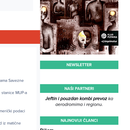
NEWSLETTER
akama Savezne
NAŠI PARTNERI
ke stanice MUP-a
Jeftin i pouzdan kombi prevoz
ka
aerodromima i regionu.
merički podaci
NAJNOVIJI ČLANCI
d iz matične