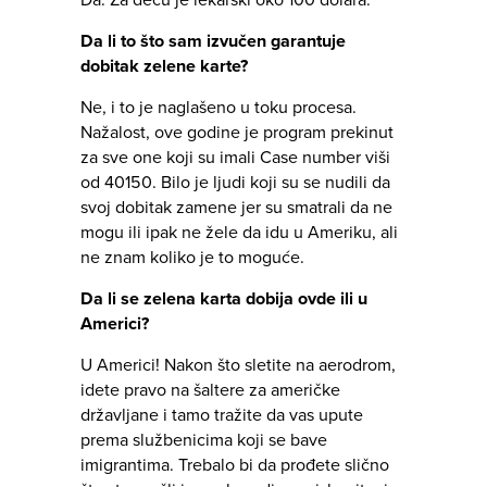
Da. Za decu je lekarski oko 100 dolara.
Da li to što sam izvučen garantuje
dobitak zelene karte?
Ne, i to je naglašeno u toku procesa.
Nažalost, ove godine je program prekinut
za sve one koji su imali Case number viši
od 40150. Bilo je ljudi koji su se nudili da
svoj dobitak zamene jer su smatrali da ne
mogu ili ipak ne žele da idu u Ameriku, ali
ne znam koliko je to moguće.
Da li se zelena karta dobija ovde ili u
Americi?
U Americi! Nakon što sletite na aerodrom,
idete pravo na šaltere za američke
državljane i tamo tražite da vas upute
prema službenicima koji se bave
imigrantima. Trebalo bi da prođete slično