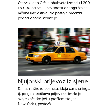
Ostrvski deo Grčke obuhvata između 1.200
i 6.000 ostrva, u zavisnosti od toga šta se
računa kao ostrvo. Ne postoje precizni
podaci o tome koliko je...
Njujorški prijevoz iz sjene
Danas naširoko poznata, ideja car sharinga,
tj. podjele troškova prijevoza, imala je
svoje začetke još u prošlom stoljeću u
New Yorku, postavši...