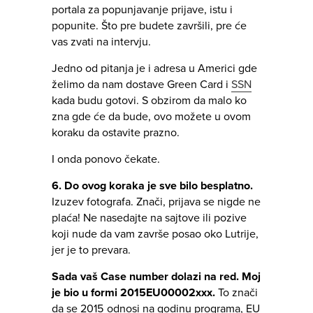
portala za popunjavanje prijave, istu i
popunite. Što pre budete završili, pre će
vas zvati na intervju.
Jedno od pitanja je i adresa u Americi gde
želimo da nam dostave Green Card i
SSN
kada budu gotovi. S obzirom da malo ko
zna gde će da bude, ovo možete u ovom
koraku da ostavite prazno.
I onda ponovo čekate.
6. Do ovog koraka je sve bilo besplatno.
Izuzev fotografa. Znači, prijava se nigde ne
plaća! Ne nasedajte na sajtove ili pozive
koji nude da vam završe posao oko Lutrije,
jer je to prevara.
Sada vaš Case number dolazi na red. Moj
je bio u formi 2015EU00002xxx.
To znači
da se 2015 odnosi na godinu programa, EU