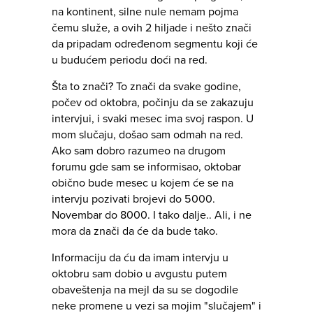
na kontinent, silne nule nemam pojma
čemu služe, a ovih 2 hiljade i nešto znači
da pripadam određenom segmentu koji će
u budućem periodu doći na red.
Šta to znači? To znači da svake godine,
počev od oktobra, počinju da se zakazuju
intervjui, i svaki mesec ima svoj raspon. U
mom slučaju, došao sam odmah na red.
Ako sam dobro razumeo na drugom
forumu gde sam se informisao, oktobar
obično bude mesec u kojem će se na
intervju pozivati brojevi do 5000.
Novembar do 8000. I tako dalje.. Ali, i ne
mora da znači da će da bude tako.
Informaciju da ću da imam intervju u
oktobru sam dobio u avgustu putem
obaveštenja na mejl da su se dogodile
neke promene u vezi sa mojim "slučajem" i