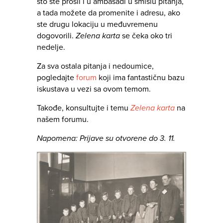
što ste prošli i u ambasadi u smislu pitanja,
a tada možete da promenite i adresu, ako
ste drugu lokaciju u međuvremenu
dogovorili.
Zelena karta
se čeka oko tri
nedelje.
Za sva ostala pitanja i nedoumice,
pogledajte
forum
koji ima fantastičnu bazu
iskustava u vezi sa ovom temom.
Takođe, konsultujte i temu
Zelena karta
na
našem forumu.
Napomena: Prijave su otvorene do 3. 11.