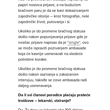
papiri nosioca prijave, a na budućem
bračnom paru je da se bavi dokazivanjem
zajedničke istorije – kroz fotografije, neki
zajednički život, putovanja i sl.
Ukoliko je do promene bračnog statusa
došlo nakon popunjavanja prijave gde je
nosilac prijave napisao da je
"single"
, ovo
se može ispraviti pozivanjem ambasade
koja će kasnije usmeravati na sledeće
potrebne korake.
Ukoliko je do promene bračnog statusa
došlo nakon saznanja o zakazanom
intervjuu, takođe se zove ambasada radi
daljeg usmeravanja.
Da li svi članovi porodice plaćaju prateće
troškove – lekarski, viziranje?