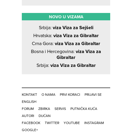
NOVO U VIZAMA
Srbija:
viza Viza za Sejšeli
Hrvatska:
viza Viza za Gibraltar
Crna Gora:
viza Viza za Gibraltar
Bosna i Hercegovina:
viza Viza za
Gibraltar
Srbija:
viza Viza za Gibraltar
KONTAKT
O NAMA
PRVI KORACI
PRIJAVI SE
ENGLISH
FORUM
ZBIRKA
SERVIS
PUTNIČKA KUĆA
AUTORI
DUĆAN
FACEBOOK
TWITTER
YOUTUBE
INSTAGRAM
GOOGLE+