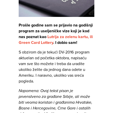
Prošle godine sam se prijavio na godišnji
program za useljeničke vize koji je kod
nas poznat kao
Lutrija za zelenu kartu, ili
Green Card Lottery
. I dobio sam!
S obzirom da je tekući DV-2016 program
aktuelan od početka oktobra, napisaću
vam sve što možete i treba da uradite
ukoliko želite da jednog dana odete u
Ameriku. I naravno, ukoliko vas sreća
pogleda.
Napomena: Ovaj tekst pisan je
prvenstveno za građane Srbije, ali može
biti veoma koristan i građanima Hrvatske,
Bosne i Hercegovine, Crne Gore i ostalih