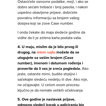
Ostavićete osnovne podatke, mejl, i ako se
dobro sećam trebaće i broj pasoša, i nakon
uspešno obavljene prijave, dobićete
povratnu informaciju sa brojem vašeg
dosijea koji se zove Case number.
I onda čekate do maja sledeće godine da
vidite da li je zelena karta postala vaša.
4. U maju, mislim da je bilo prvog ili
drugog, na
istom sajtu
možete da se
ulogujete sa vašim brojem (Case
number), imenom i datumom rođenja i
proverite da li vas je sreća pogledala.
Ako
jeste, ostanite mirni, budite strpljivi i
sačekajte sledeću nedelju ili dve. Ako nije,
ne očajavajte. U celom ovom procesu
ključno je da nemate velikih očekivanja.
5. Ove godine je nastavak prijave,
odnosno sledeći korak u apliciranju bio