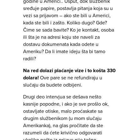
godine u Americi.. Usput, dok službenik
sređuje papire, postavlja pitanja koja su u
vezi sa prijavom – ako ste bili u Americi,
kada ste bili i zašto. Koliko dugo? Gde?
Čime se sada bavite? Ko je kontakt, osoba
ili šta je na adresi koju ste naveli za
dostavu dokumenata kada odete u
Ameriku? Da li imate ideju šta bi tamo
radili?
Na red dolazi plaćanje vize i to košta 330
dolara!
Ove pare se ne refundiraju u
slučaju da budete odbijeni.
Drugi deo intervjua se dešava nešto
kasnije popodne, i ako je sve prošlo ok,
ostavljate otiske, malo proćaskate sa
drugim službenikom (u mom slučaju
Amerikanka), na glas pročitate da ste
razumeli da ćete krivično odgovarati