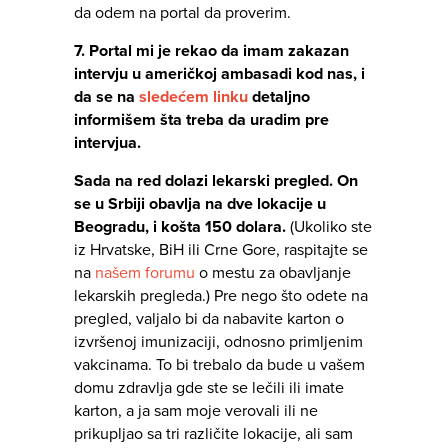
da odem na portal da proverim.
7. Portal mi je rekao da imam zakazan
intervju u američkoj ambasadi kod nas, i
da se na
sledećem linku
detaljno
informišem šta treba da uradim pre
intervjua.
Sada na red dolazi lekarski pregled. On
se u Srbiji obavlja na dve lokacije u
Beogradu, i košta 150 dolara.
(Ukoliko ste
iz Hrvatske, BiH ili Crne Gore, raspitajte se
na
našem forumu
o mestu za obavljanje
lekarskih pregleda.) Pre nego što odete na
pregled, valjalo bi da nabavite karton o
izvršenoj imunizaciji, odnosno primljenim
vakcinama. To bi trebalo da bude u vašem
domu zdravlja gde ste se lečili ili imate
karton, a ja sam moje verovali ili ne
prikupljao sa tri različite lokacije, ali sam