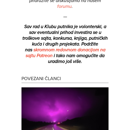
pridružite se diskusijama na našem
forumu
.
—
Sav rad u Klubu putnika je volonterski, a
sav eventualni prihod investira se u
troškove sajta, konkursa, knjiga, putničkih
kuća i drugih projekata.
Podržite
nas
skromnom redovnom donacijom na
sajtu Patreon
i tako nam omogućite da
uradimo još više.
POVEZANI ČLANCI