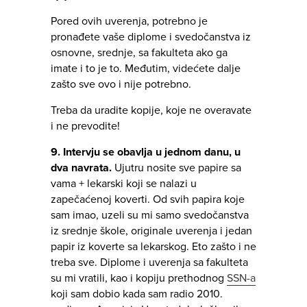
Pored ovih uverenja, potrebno je
pronađete vaše diplome i svedočanstva iz
osnovne, srednje, sa fakulteta ako ga
imate i to je to. Međutim, videćete dalje
zašto sve ovo i nije potrebno.
Treba da uradite kopije, koje ne overavate
i ne prevodite!
9. Intervju se obavlja u jednom danu, u
dva navrata.
Ujutru nosite sve papire sa
vama + lekarski koji se nalazi u
zapečaćenoj koverti. Od svih papira koje
sam imao, uzeli su mi samo svedočanstva
iz srednje škole, originale uverenja i jedan
papir iz koverte sa lekarskog. Eto zašto i ne
treba sve. Diplome i uverenja sa fakulteta
su mi vratili, kao i kopiju prethodnog
SSN-a
koji sam dobio kada sam radio 2010.