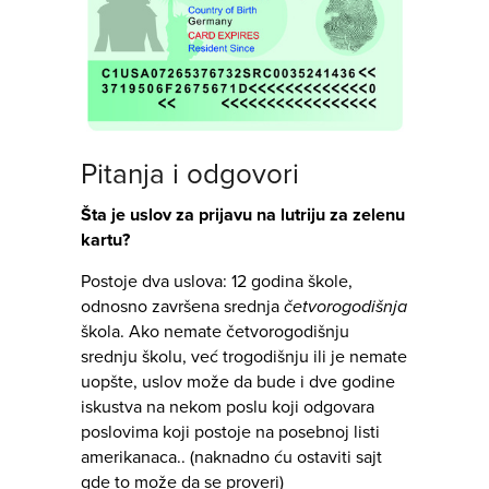
Pitanja i odgovori
Šta je uslov za prijavu na lutriju za zelenu
kartu?
Postoje dva uslova: 12 godina škole,
odnosno završena srednja
četvorogodišnja
škola. Ako nemate četvorogodišnju
srednju školu, već trogodišnju ili je nemate
uopšte, uslov može da bude i dve godine
iskustva na nekom poslu koji odgovara
poslovima koji postoje na posebnoj listi
amerikanaca.. (naknadno ću ostaviti sajt
gde to može da se proveri)