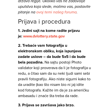
država regije. Ukoliko vas ne zadovolje
uputstva koja slede, molimo vas, postavite
pitanje na
ovoj temi našeg foruma
.
Prijava i procedura
1. Jedini sajt na kome radite prijavu
je:
www.dvlottery.state.gov
2. Trebaće vam fotografija u
elektronskom obliku, koja ispunjava
zadate uslove – da bude 5x5 i da bude
bela pozadina.
Na sajtu postoji Photo
validator koji proverava da li je fotografija u
redu, a čitao sam da su neki ljudi sami sebi
pravili fotografiju. Ako niste sigurni kako to
da uradite (kao što nisam bio ni ja) idite
kod fotografa. Kažite im da je za američku
ambasadu i znaće šta treba da rade.
3. Prijava se završava jako brzo.