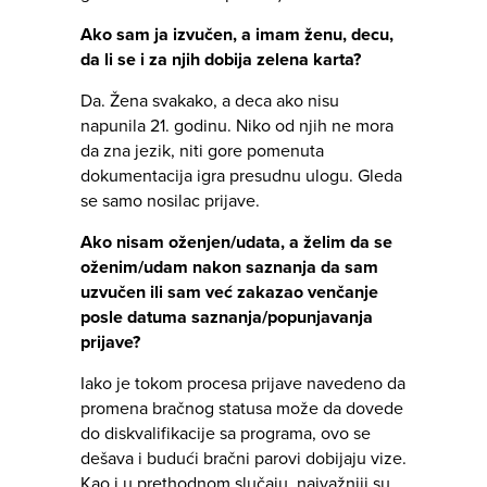
Ako sam ja izvučen, a imam ženu, decu,
da li se i za njih dobija zelena karta?
Da. Žena svakako, a deca ako nisu
napunila 21. godinu. Niko od njih ne mora
da zna jezik, niti gore pomenuta
dokumentacija igra presudnu ulogu. Gleda
se samo nosilac prijave.
Ako nisam oženjen/udata, a želim da se
oženim/udam nakon saznanja da sam
uzvučen ili sam već zakazao venčanje
posle datuma saznanja/popunjavanja
prijave?
Iako je tokom procesa prijave navedeno da
promena bračnog statusa može da dovede
do diskvalifikacije sa programa, ovo se
dešava i budući bračni parovi dobijaju vize.
Kao i u prethodnom slučaju, najvažniji su