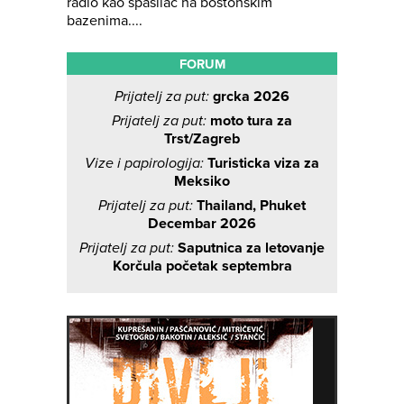
radio kao spasilac na bostonskim
bazenima....
FORUM
Prijatelj za put:
grcka 2026
Prijatelj za put:
moto tura za
Trst/Zagreb
Vize i papirologija:
Turisticka viza za
Meksiko
Prijatelj za put:
Thailand, Phuket
Decembar 2026
Prijatelj za put:
Saputnica za letovanje
Korčula početak septembra