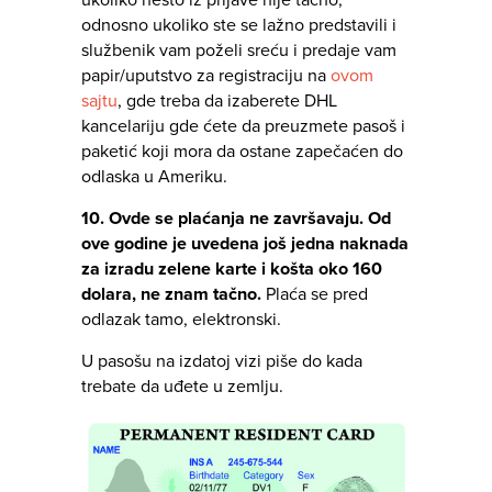
ukoliko nešto iz prijave nije tačno,
odnosno ukoliko ste se lažno predstavili i
službenik vam poželi sreću i predaje vam
papir/uputstvo za registraciju na
ovom
sajtu
, gde treba da izaberete DHL
kancelariju gde ćete da preuzmete pasoš i
paketić koji mora da ostane zapečaćen do
odlaska u Ameriku.
10. Ovde se plaćanja ne završavaju. Od
ove godine je uvedena još jedna naknada
za izradu zelene karte i košta oko 160
dolara, ne znam tačno.
Plaća se pred
odlazak tamo, elektronski.
U pasošu na izdatoj vizi piše do kada
trebate da uđete u zemlju.