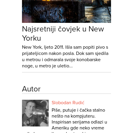
Najsretniji čovjek u New
Yorku
New York, ljeto 2011. Išla sam popiti pivo s
prijateljicom nakon posla. Dok sam sjedila
u metrou i odmarala svoje konobarske
noge, u metro je uletio...
Autor
Slobodan Rudić
Piše, putuje i čačka stalno
nešto na kompjuteru.
Inspirisan serijama odlazi u
Ameriku gde neko vreme