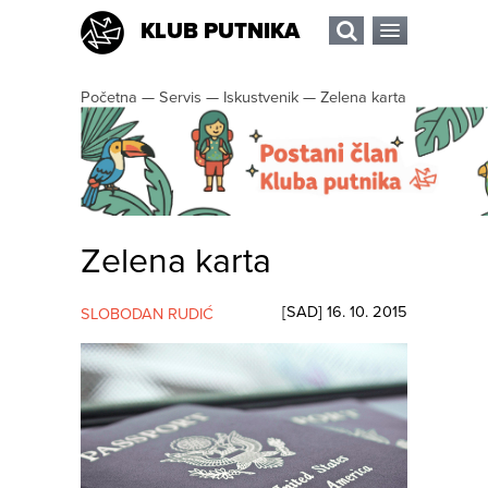
KLUB PUTNIKA
Početna
—
Servis
—
Iskustvenik
—
Zelena karta
Zelena karta
[
SAD
]
16. 10. 2015
SLOBODAN RUDIĆ