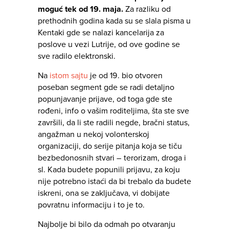
moguć tek od 19. maja.
Za razliku od
prethodnih godina kada su se slala pisma u
Kentaki gde se nalazi kancelarija za
poslove u vezi Lutrije, od ove godine se
sve radilo elektronski.
Na
istom sajtu
je od 19. bio otvoren
poseban segment gde se radi detaljno
popunjavanje prijave, od toga gde ste
rođeni, info o vašim roditeljima, šta ste sve
završili, da li ste radili negde, bračni status,
angažman u nekoj volonterskoj
organizaciji, do serije pitanja koja se tiču
bezbedonosnih stvari – terorizam, droga i
sl. Kada budete popunili prijavu, za koju
nije potrebno istaći da bi trebalo da budete
iskreni, ona se zaključava, vi dobijate
povratnu informaciju i to je to.
Najbolje bi bilo da odmah po otvaranju