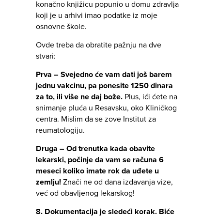
konačno knjižicu popunio u domu zdravlja
koji je u arhivi imao podatke iz moje
osnovne škole.
Ovde treba da obratite pažnju na dve
stvari:
Prva – Svejedno će vam dati još barem
jednu vakcinu, pa ponesite 1250 dinara
za to, ili više ne daj bože.
Plus, ići ćete na
snimanje pluća u Resavsku, oko Kliničkog
centra. Mislim da se zove Institut za
reumatologiju.
Druga – Od trenutka kada obavite
lekarski, počinje da vam se računa 6
meseci koliko imate rok da uđete u
zemlju!
Znači ne od dana izdavanja vize,
već od obavljenog lekarskog!
8. Dokumentacija je sledeći korak. Biće