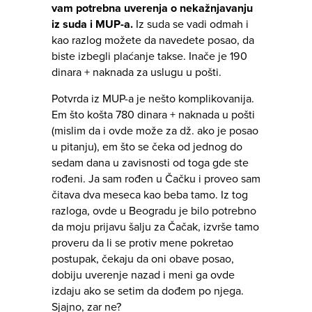
vam potrebna uverenja o nekažnjavanju
iz suda i MUP-a.
Iz suda se vadi odmah i
kao razlog možete da navedete posao, da
biste izbegli plaćanje takse. Inače je 190
dinara + naknada za uslugu u pošti.
Potvrda iz MUP-a je nešto komplikovanija.
Em što košta 780 dinara + naknada u pošti
(mislim da i ovde može za dž. ako je posao
u pitanju), em što se čeka od jednog do
sedam dana u zavisnosti od toga gde ste
rođeni. Ja sam rođen u Čačku i proveo sam
čitava dva meseca kao beba tamo. Iz tog
razloga, ovde u Beogradu je bilo potrebno
da moju prijavu šalju za Čačak, izvrše tamo
proveru da li se protiv mene pokretao
postupak, čekaju da oni obave posao,
dobiju uverenje nazad i meni ga ovde
izdaju ako se setim da dođem po njega.
Sjajno, zar ne?