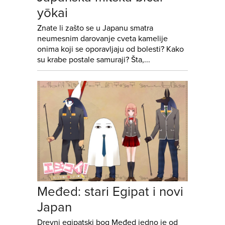
yōkai
Znate li zašto se u Japanu smatra
neumesnim darovanje cveta kamelije
onima koji se oporavljaju od bolesti? Kako
su krabe postale samuraji? Šta,...
Međed: stari Egipat i novi
Japan
Drevni egipatski bog Međed jedno je od