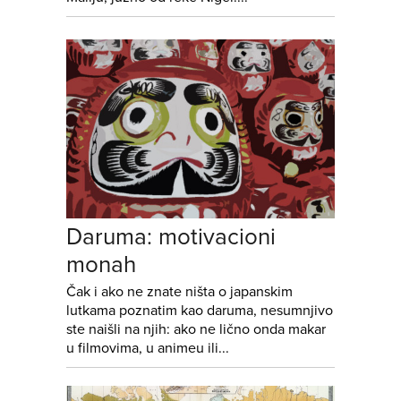
Daruma: motivacioni
monah
Čak i ako ne znate ništa o japanskim
lutkama poznatim kao daruma, nesumnjivo
ste naišli na njih: ako ne lično onda makar
u filmovima, u animeu ili...