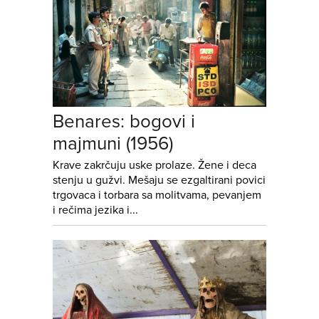
Benares: bogovi i
majmuni (1956)
Krave zakrčuju uske prolaze. Žene i deca
stenju u gužvi. Mešaju se ezgaltirani povici
trgovaca i torbara sa molitvama, pevanjem
i rečima jezika i...