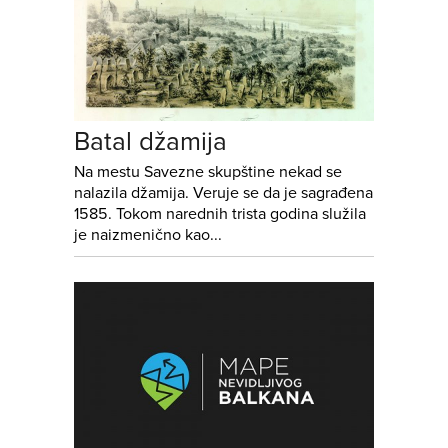
Batal džamija
Na mestu Savezne skupštine nekad se
nalazila džamija. Veruje se da je sagrađena
1585. Tokom narednih trista godina služila
je naizmenično kao...