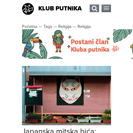
KLUB PUTNIKA
Početna
—
Tags
—
Religija
—
Religija
Japanska mitska bića: