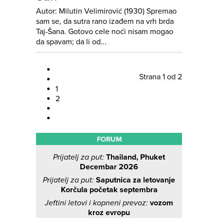
Autor: Milutin Velimirović (1930) Spremao
sam se, da sutra rano izađem na vrh brda
Taj-Šana. Gotovo cele noći nisam mogao
da spavam; da li od...
Strana 1 od 2
1
2
FORUM
Prijatelj za put:
Thailand, Phuket
Decembar 2026
Prijatelj za put:
Saputnica za letovanje
Korčula početak septembra
Jeftini letovi i kopneni prevoz:
vozom
kroz evropu