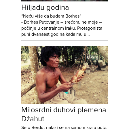
Hiljadu godina
“Neću više da budem Borhes”
- Borhes Putovanje – srećom, ne moje –
počinje u centralnom Iraku. Protagonista
puni dvanaest godina kada mu u...
Milosrdni duhovi plemena
Džahut
Selo Berdut nalazi se na samom kraju puta,