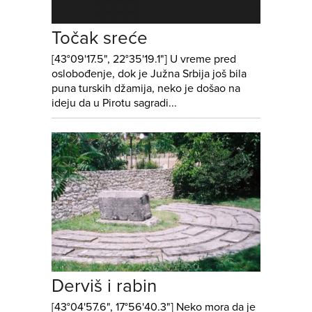
Točak sreće
[43°09'17.5", 22°35'19.1"] U vreme pred
oslobođenje, dok je Južna Srbija još bila
puna turskih džamija, neko je došao na
ideju da u Pirotu sagradi...
Derviš i rabin
[43°04'57.6", 17°56'40.3"] Neko mora da je