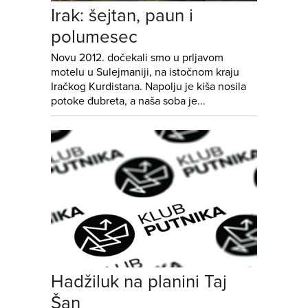
Irak: šejtan, paun i
polumesec
Novu 2012. dočekali smo u prljavom
motelu u Sulejmaniji, na istočnom kraju
Iračkog Kurdistana. Napolju je kiša nosila
potoke đubreta, a naša soba je...
Hadžiluk na planini Taj
Šan