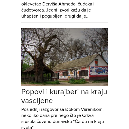
oklevetao Derviša Ahmeda, čudaka i
čudotvorca. Jedni izvori kažu da je
uhapšen i pogubljen, drugi da je...
Popovi i kurajberi na kraju
vaseljene
Poslednji razgovor sa Đokom Varenikom,
nekoliko dana pre nego što je Crkva
srušula čuvenu dunavsku "Čardu na kraju
sveta".