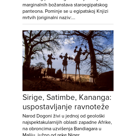
marginalnih božanstava staroegipatskog
panteona. Pominje se u egipatskoj Knjizi
mrtvih (originalni naziv:...
Sirige, Satimbe, Kananga:
uspostavljanje ravnoteže
Narod Dogoni živi u jednoj od geološki
najspektakularnijih oblasti zapadne Afrike,
na obroncima uzvišenja Bandiagara u
Maliju, južno od reke Niger....