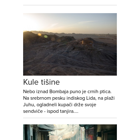
Kule tišine
Nebo iznad Bombaja puno je crnih ptica.
Na srebrnom pesku indiskog Lida, na plaži
Juhu, ogladneli kupači drže svoje
sendviče - ispod tanjira....