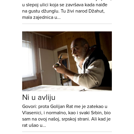
u slepoj ulici koja se završava kada naiđe
na gustu džunglu. Tu živi narod Džahut,
mala zajednica u...
Ni u avliju
Govori: prota Golijan Rat me je zatekao u
Vlasenici, i normalno, kao i svaki Srbin, bio
sam na ovoj našoj, srpskoj strani. Ali kad je
rat ušao u...