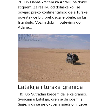
20. 05 Danas krecem ka Antalıjı pa dokle
stıgnem. Za razliku od dolaska koji se
odvijao preko kontinentalnog dela Turske,
povratak ce biti preko juzne obale, pa ka
Istanbulu. Vozim dobrim putevima do
Adane...
Latakija i turska granica
19. 05 Sutradan krecem dalje ka granıcı.
Svracam u Latakıju, greh je da odem ız
Sırıje, a da se ne okupam nıjednom. Lepe