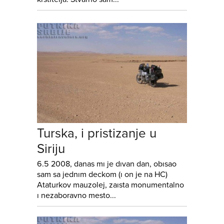
Turska, i pristizanje u
Siriju
6.5 2008, danas mı je dıvan dan, obısao
sam sa jednım deckom (ı on je na HC)
Ataturkov mauzolej, zaısta monumentalno
ı nezaboravno mesto...