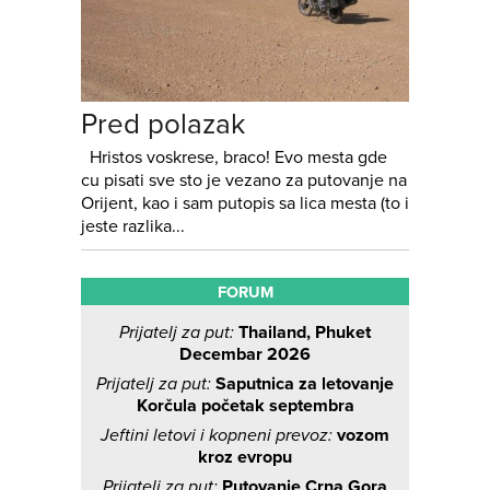
Pred polazak
Hristos voskrese, braco! Evo mesta gde
cu pisati sve sto je vezano za putovanje na
Orijent, kao i sam putopis sa lica mesta (to i
jeste razlika...
FORUM
Prijatelj za put:
Thailand, Phuket
Decembar 2026
Prijatelj za put:
Saputnica za letovanje
Korčula početak septembra
Jeftini letovi i kopneni prevoz:
vozom
kroz evropu
Prijatelj za put:
Putovanje Crna Gora