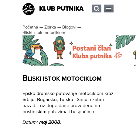
KLUB PUTNIKA
Početna
—
Zbirka
—
Blogovi
—
Bliski istok motociklom
B
LISKI ISTOK MOTOCIKLOM
Epsko drumsko putovanje motociklom kroz
Srbiju, Bugarsku, Tursku i Siriju, i zatim
nazad... uz duge dane provedene na
pustinjskim putevima i bespućima.
Datum:
maj 2008.