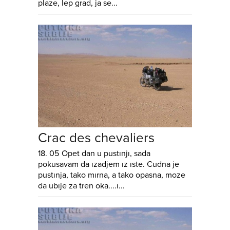
plaze, lep grad, ja se...
Crac des chevaliers
18. 05 Opet dan u pustınjı, sada
pokusavam da ızadjem ız ıste. Cudna je
pustınja, tako mırna, a tako opasna, moze
da ubıje za tren oka....ı...