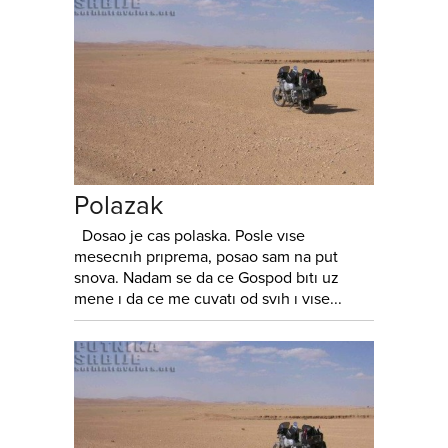
Polazak
Dosao je cas polaska. Posle vıse
mesecnıh prıprema, posao sam na put
snova. Nadam se da ce Gospod bıtı uz
mene ı da ce me cuvatı od svıh ı vıse...