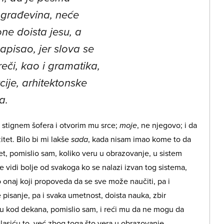
a građevina, neće
ne doista jesu, a
apisao, jer slova se
reči, kao i gramatika,
cije, arhitektonske
a.
a stignem šofera i otvorim mu srce;
moje
, ne njegovo; i da
tet. Bilo bi mi lakše
sada
, kada nisam imao kome to da
tet, pomislio sam, koliko veru u obrazovanje, u sistem
 vidi bolje od svakoga ko se nalazi izvan tog sistema,
 onaj koji propoveda da se sve može naučiti, pa i
 pisanje, pa i svaka umetnost, doista nauka, zbir
i ću kod dekana, pomislio sam, i reći mu da ne mogu da
asiću to, već zbog toga što vera u obrazovanje,