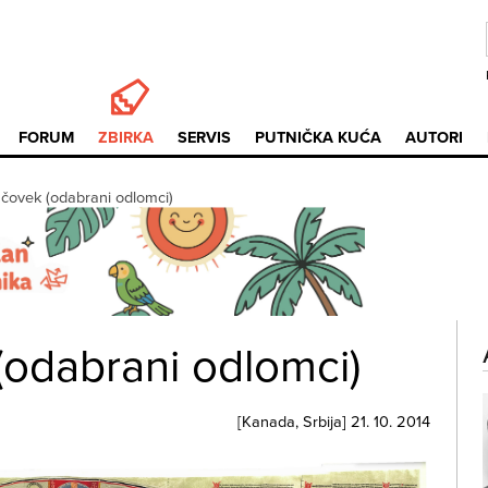
FORUM
ZBIRKA
SERVIS
PUTNIČKA KUĆA
AUTORI
 čovek (odabrani odlomci)
(odabrani odlomci)
[
Kanada
,
Srbija
]
21. 10. 2014