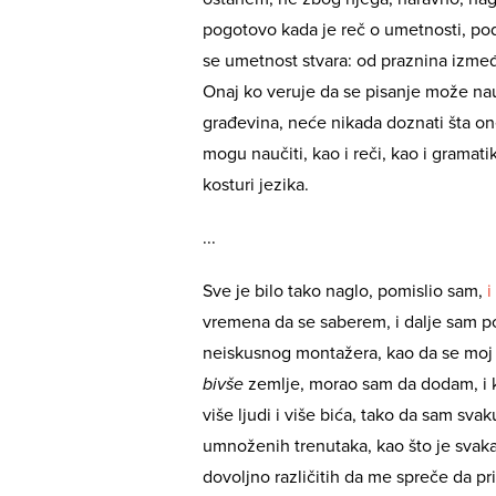
pogotovo kada je reč o umetnosti, p
se umetnost stvara: od praznina izmeđ
Onaj ko veruje da se pisanje može nauč
građevina, neće nikada doznati šta on
mogu naučiti, kao i reči, kao i gramati
kosturi jezika.
...
Sve je bilo tako naglo, pomislio sam,
i
vremena da se saberem, i dalje sam p
neiskusnog montažera, kao da se moj 
bivše
zemlje, morao sam da dodam, i k
više ljudi i više bića, tako da sam sva
umnoženih trenutaka, kao što je svaka 
dovoljno različitih da me spreče da pri