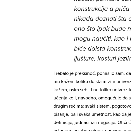
konstrukcija a prič
nikada doznati šta o
ono što ipak bude n
mogu naučiti, kao i 
biće doista konstruk
ljušture, kosturi jezik
Trebalo je preksinoć, pomislio sam, d
mu kažem koliko doista mrzim univerzi
kažem, osim sebi. I ne toliko univerzi
učenja koji, navodno, omogućuje da se
drugim rečima: svaki sistem, pogotovo
pisanje, pa i svaka umetnost, kao da je
definicija, jednačina i negacija. Otić
ostanem, ne zbog njega, naravno, nagl