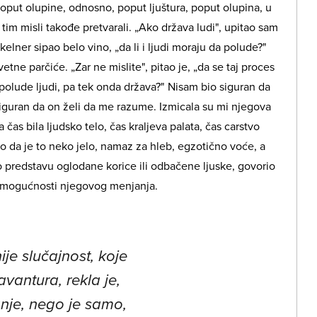
oput olupine, odnosno, poput ljuštura, poput olupina, u
 tim misli takođe pretvarali. „Ako država ludi", upitao sam
elner sipao belo vino, „da li i ljudi moraju da polude?"
etne parčiće. „Zar ne mislite", pitao je, „da se taj proces
olude ljudi, pa tek onda država?" Nisam bio siguran da
siguran da on želi da me razume. Izmicala su mi njegova
čas bila ljudsko telo, čas kraljeva palata, čas carstvo
o da je to neko jelo, namaz za hleb, egzotično voće, a
o predstavu oglodane korice ili odbačene ljuske, govorio
nemogućnosti njegovog menjanja.
ije slučajnost, koje
avantura, rekla je,
nje, nego je samo,