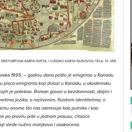
EBSTORFOVA KARTA SVETA, I UJEDNO KARTA ISUSOVOG TELA. 13. VEK
veka
1995. – godinu dana pošto je emigrirao u Kanadu.
tvu pisca-emigranta koji dolazi u Kanadu, u akademsku
kojih je potekao. Roman govori o bezdomnosti, daljini i
metima jezika, o razlivenim, fluidnim identitetima, o
vemu onome što nas isteresuje kao putnike i kao
ne po pravilu piše u jednom pasusu, čitaoce
oji slede nužno manjkava i osakaćena.