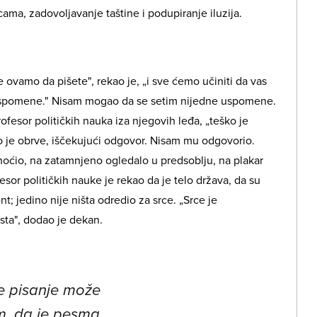
cama, zadovoljavanje taštine i podupiranje iluzija.
e ovamo da pišete", rekao je, „i sve ćemo učiniti da vas
uspomene." Nisam mogao da se setim nijedne uspomene.
ofesor političkih nauka iza njegovih leđa, „teško je
o je obrve, iščekujući odgovor. Nisam mu odgovorio.
oćio, na zatamnjeno ogledalo u predsoblju, na plakar
fesor političkih nauke je rekao da je telo država, da su
t; jedino nije ništa odredio za srce. „Srce je
ista", dodao je dekan.
e pisanje može
am, da je pesma