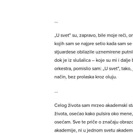
...
„U svet" su, zapravo, bile moje reči, 
kojih sam se najpre setio kada sam se 
stjuardese obilazile uznemirene putnik
dok je iz slušalica – koje su mi i dalj
orkestra, pomislio sam: „U svet", tako,
način, bez prolaska kroz oluju.
...
Celog života sam mrzeo akademski st
života, osećao kako pulsira oko mene
osećam. Sve te priče o značaju obrazo
akademije, ni u jednom svetu akademij