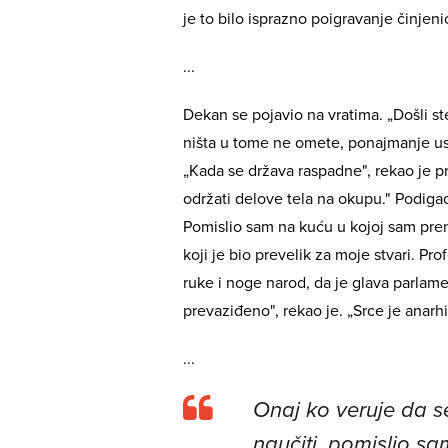
je to bilo isprazno poigravanje činjeni
...
Dekan se pojavio na vratima. „Došli st
ništa u tome ne omete, ponajmanje 
„Kada se država raspadne", rekao je pr
održati delove tela na okupu." Podiga
Pomislio sam na kuću u kojoj sam pren
koji je bio prevelik za moje stvari. Pro
ruke i noge narod, da je glava parlamen
prevaziđeno", rekao je. „Srce je anarh
...
Onaj ko veruje da s
naučiti, pomislio s