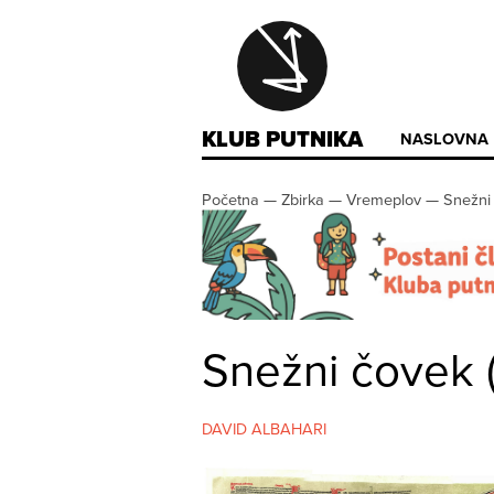
KLUB PUTNIKA
NASLOVNA
Početna
—
Zbirka
—
Vremeplov
—
Snežni
Snežni čovek 
DAVID ALBAHARI