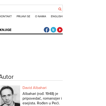
KONTAKT
PRIJAVI SE
O NAMA
ENGLISH
Klub putnika Facebook
Klub putnika Twitter
Klub putnika Youtube
KNJIGE
Autor
David Albahari
Albahari (rođ. 1948) je
pripovedač, romansijer i
esejista. Rođen u Peći.