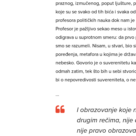
praznog, izmučenog, poput ljušture, p
koje su se svako od tih bića i svaka od
profesora političkih nauka dok nam je k
Profesor je pažljivo sekao meso u istov
odigrava u suprotnom smeru: da prvo p
smo se razumeli. Nisam, u stvari, bio 
poređenja, metafora u kojima je država 
nebesko. Govorio je o suverenitetu ka
odmah zatim, tek što bih u sebi stvori
bi o nepovredivosti suvereniteta, o 
...
I obrazovanje koje n
drugim rečima, nije 
nije pravo obrazova