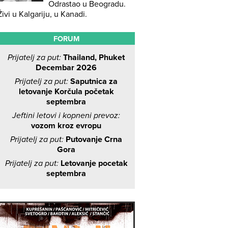
Odrastao u Beogradu.
Živi u Kalgariju, u Kanadi.
FORUM
Prijatelj za put:
Thailand, Phuket
Decembar 2026
Prijatelj za put:
Saputnica za
letovanje Korčula početak
septembra
Jeftini letovi i kopneni prevoz:
vozom kroz evropu
Prijatelj za put:
Putovanje Crna
Gora
Prijatelj za put:
Letovanje pocetak
septembra