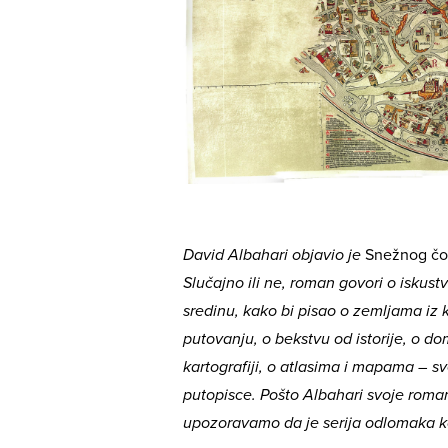
David Albahari objavio je
Snežnog čo
Slučajno ili ne, roman govori o iskus
sredinu, kako bi pisao o zemljama iz 
putovanju, o bekstvu od istorije, o do
kartografiji, o atlasima i mapama – s
putopisce.
Pošto Albahari svoje roma
upozoravamo da je serija odlomaka k