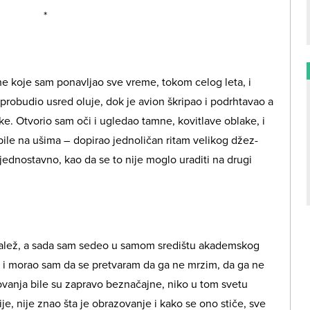
*
one koje sam ponavljao sve vreme, tokom celog leta, i
probudio usred oluje, dok je avion škripao i podrhtavao a
e. Otvorio sam oči i ugledao tamne, kovitlave oblake, i
e bile na ušima – dopirao jednoličan ritam velikog džez-
 jednostavno, kao da se to nije moglo uraditi na drugi
alež, a sada sam sedeo u samom središtu akademskog
, i morao sam da se pretvaram da ga ne mrzim, da ga ne
vanja bile su zapravo beznačajne, niko u tom svetu
e, nije znao šta je obrazovanje i kako se ono stiče, sve