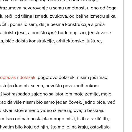
odrazumeva neverovanje u samu umetnost, u ono od čega
u reči, od tišina između zvukova, od belina između slika.
iti, pomislio sam, da je pesma konstrukcija a priča
e doista jesu, a ono što
ipak
bude napisao, jer slova se
ka, biće doista konstrukcije, arhitektonske ljušture,
 odlazak i dolazak
, pogotovo dolazak, nisam još imao
ostojao kao niz scena, nevešto povezanih rukom
život raspadao zajedno sa istorijom moje zemlje, moje
ao da više nisam bio samo jedan čovek, jedno biće, već
ku stvar istovremeno video iz više uglova, u beskraju
misao odmah postajala mnogo misli, istih a različitih,
hvatim bilo koju od njih, što me je, na kraju, ostavljalo