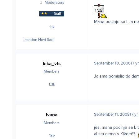
Moderators
Mana pocinje sa L, a ne
1.1k
posts
Location
Novi Sad
kika_vts
September 10, 2008
17 yr
Members
Ja sma pomislio da dam
1.3k
posts
Ivana
September 11, 2008
17 yr
Members
jes, mana pocinje sa L 
al sta cemo s Kikom??
189
posts