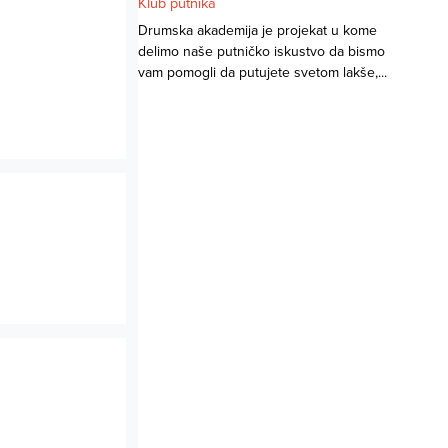
Klub putnika
Drumska akademija je projekat u kome
delimo naše putničko iskustvo da bismo
vam pomogli da putujete svetom lakše,...