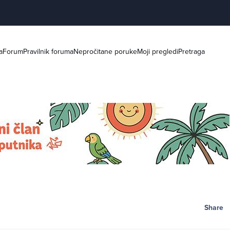
a
Forum
Pravilnik foruma
Nepročitane poruke
Moji pregledi
Pretraga
Share