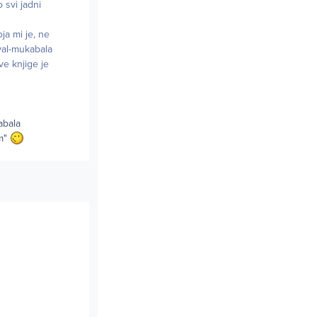
 svi jadni
a mi je, ne
 val-mukabala
ve knjige je
habala
am"