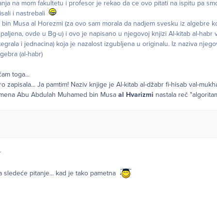
ja na mom fakultetu i profesor je rekao da ce ovo pitati na ispitu pa smo
sali i nastrebali
n Musa al Horezmi (za ovo sam morala da nadjem svesku iz algebre koj
paljena, ovde u Bg-u) i ovo je napisano u njegovoj knjizi Al-kitab al-habr
tegrala i jednacina) koja je nazalost izgubljena u originalu. Iz naziva njego
gebra (al-habr)
am toga...
bro zapisala... Ja pamtim! Naziv knjige je Al-kitab al-džabr fi-hisab val-muk
e iz imena Abu Abdulah Muhamed bin Musa
al Hvarizmi
nastala reč "algorit
r
a sledeće pitanje... kad je tako pametna