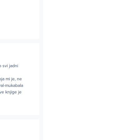
 svi jadni
a mi je, ne
 val-mukabala
ve knjige je