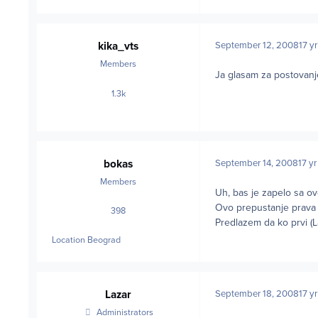
kika_vts
September 12, 2008
17 yr
Members
Ja glasam za postovanje 
1.3k
posts
bokas
September 14, 2008
17 yr
Members
Uh, bas je zapelo sa o
Ovo prepustanje prava 
398
posts
Predlazem da ko prvi (L
Location
Beograd
Lazar
September 18, 2008
17 yr
Administrators