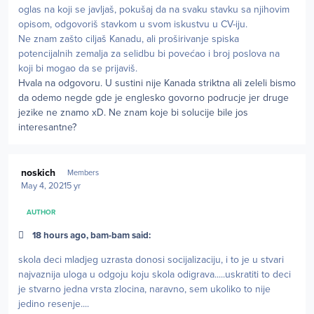
oglas na koji se javljaš, pokušaj da na svaku stavku sa njihovim
opisom, odgovoriš stavkom u svom iskustvu u CV-iju.
Ne znam zašto ciljaš Kanadu, ali proširivanje spiska
potencijalnih zemalja za selidbu bi povećao i broj poslova na
koji bi mogao da se prijaviš.
Hvala na odgovoru. U sustini nije Kanada striktna ali zeleli bismo
da odemo negde gde je englesko govorno podrucje jer druge
jezike ne znamo xD. Ne znam koje bi solucije bile jos
interesantne?
Author stats
noskich
Members
May 4, 2021
5 yr
AUTHOR
18 hours ago, bam-bam said:
skola deci mladjeg uzrasta donosi socijalizaciju, i to je u stvari
najvaznija uloga u odgoju koju skola odigrava.....uskratiti to deci
je stvarno jedna vrsta zlocina, naravno, sem ukoliko to nije
jedino resenje....