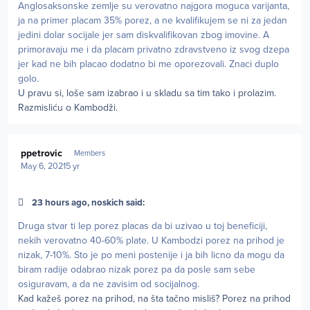
Anglosaksonske zemlje su verovatno najgora moguca varijanta,
ja na primer placam 35% porez, a ne kvalifikujem se ni za jedan
jedini dolar socijale jer sam diskvalifikovan zbog imovine. A
primoravaju me i da placam privatno zdravstveno iz svog dzepa
jer kad ne bih placao dodatno bi me oporezovali. Znaci duplo
golo.
U pravu si, loše sam izabrao i u skladu sa tim tako i prolazim.
Razmisliću o Kambodži.
Author stats
ppetrovic
Members
May 6, 2021
5 yr
23 hours ago, noskich said:
Druga stvar ti lep porez placas da bi uzivao u toj beneficiji,
nekih verovatno 40-60% plate. U Kambodzi porez na prihod je
nizak, 7-10%. Sto je po meni postenije i ja bih licno da mogu da
biram radije odabrao nizak porez pa da posle sam sebe
osiguravam, a da ne zavisim od socijalnog.
Kad kažeš porez na prihod, na šta tačno misliš? Porez na prihod