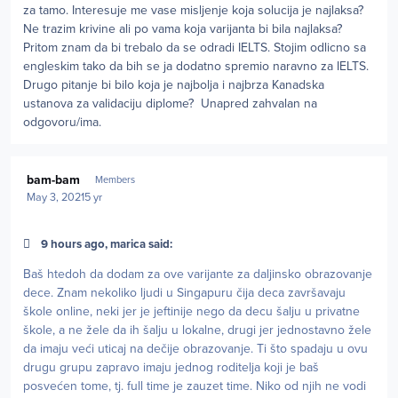
za tamo. Interesuje me vase misljenje koja solucija je najlaksa?
Ne trazim krivine ali po vama koja varijanta bi bila najlaksa?
Pritom znam da bi trebalo da se odradi IELTS. Stojim odlicno sa
engleskim tako da bih se ja dodatno spremio naravno za IELTS.
Drugo pitanje bi bilo koja je najbolja i najbrza Kanadska
ustanova za validaciju diplome? Unapred zahvalan na
odgovoru/ima.
Author stats
bam-bam
Members
May 3, 2021
5 yr
9 hours ago, marica said:
Baš htedoh da dodam za ove varijante za daljinsko obrazovanje
dece. Znam nekoliko ljudi u Singapuru čija deca završavaju
škole online, neki jer je jeftinije nego da decu šalju u privatne
škole, a ne žele da ih šalju u lokalne, drugi jer jednostavno žele
da imaju veći uticaj na dečije obrazovanje. Ti što spadaju u ovu
drugu grupu zapravo imaju jednog roditelja koji je baš
posvećen tome, tj. full time je zauzet time. Niko od njih ne vodi