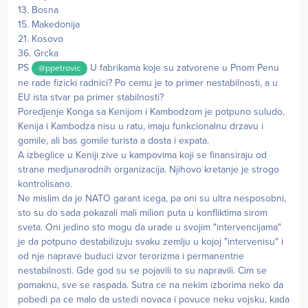
13. Bosna
15. Makedonija
21. Kosovo
36. Grcka
PS
U fabrikama koje su zatvorene u Pnom Penu
@ppetrovic
ne rade fizicki radnici? Po cemu je to primer nestabilnosti, a u
EU ista stvar pa primer stabilnosti?
Poredjenje Konga sa Kenijom i Kambodzom je potpuno suludo.
Kenija i Kambodza nisu u ratu, imaju funkcionalnu drzavu i
gomile, ali bas gomile turista a dosta i expata.
A izbeglice u Keniji zive u kampovima koji se finansiraju od
strane medjunarodnih organizacija. Njihovo kretanje je strogo
kontrolisano.
Ne mislim da je NATO garant icega, pa oni su ultra nesposobni,
sto su do sada pokazali mali milion puta u konfliktima sirom
sveta. Oni jedino sto mogu da urade u svojim "intervencijama"
je da potpuno destabilizuju svaku zemlju u kojoj "intervenisu" i
od nje naprave buduci izvor terorizma i permanentne
nestabilnosti. Gde god su se pojavili to su napravili. Cim se
pomaknu, sve se raspada. Sutra ce na nekim izborima neko da
pobedi pa ce malo da ustedi novaca i povuce neku vojsku, kada