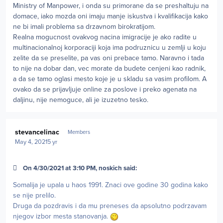
Ministry of Manpower, i onda su primorane da se preshaltuju na
domace, iako mozda oni imaju manje iskustva i kvalifikacija kako
ne bi imali problema sa drzavnom birokratijom.
Realna mogucnost ovakvog nacina imigracije je ako radite u
multinacionalnoj korporaciji koja ima podruznicu u zemlji u koju
zelite da se preselite, pa vas oni prebace tamo. Naravno i tada
to nije na dobar dan, vec morate da budete cenjeni kao radnik,
a da se tamo oglasi mesto koje je u skladu sa vasim profilom. A
ovako da se prijavljuje online za poslove i preko agenata na
daljinu, nije nemoguce, ali je izuzetno tesko.
Author stats
stevancelinac
Members
May 4, 2021
5 yr
On 4/30/2021 at 3:10 PM, noskich said:
Somalija je upala u haos 1991. Znaci ove godine 30 godina kako
se nije prelilo.
Druga da pozdravis i da mu preneses da apsolutno podrzavam
njegov izbor mesta stanovanja.