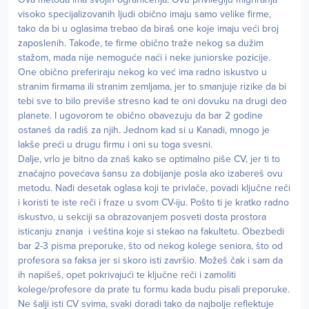
visoko specijalizovanih ljudi obično imaju samo velike firme,
tako da bi u oglasima trebao da biraš one koje imaju veći broj
zaposlenih. Takođe, te firme obično traže nekog sa dužim
stažom, mada nije nemoguće naći i neke juniorske pozicije.
One obično preferiraju nekog ko već ima radno iskustvo u
stranim firmama ili stranim zemljama, jer to smanjuje rizike da bi
tebi sve to bilo previše stresno kad te oni dovuku na drugi deo
planete. I ugovorom te obično obavezuju da bar 2 godine
ostaneš da radiš za njih. Jednom kad si u Kanadi, mnogo je
lakše preći u drugu firmu i oni su toga svesni.
Dalje, vrlo je bitno da znaš kako se optimalno piše CV, jer ti to
značajno povećava šansu za dobijanje posla ako izabereš ovu
metodu. Nađi desetak oglasa koji te privlače, povadi ključne reči
i koristi te iste reči i fraze u svom CV-iju. Pošto ti je kratko radno
iskustvo, u sekciji sa obrazovanjem posveti dosta prostora
isticanju znanja i veština koje si stekao na fakultetu. Obezbedi
bar 2-3 pisma preporuke, što od nekog kolege seniora, što od
profesora sa faksa jer si skoro isti završio. Možeš čak i sam da
ih napišeš, opet pokrivajući te ključne reči i zamoliti
kolege/profesore da prate tu formu kada budu pisali preporuke.
Ne šalji isti CV svima, svaki doradi tako da najbolje reflektuje