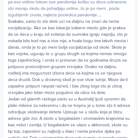
pa evo vidimo tokom ove pandemije koliko su deca uskracena
sto moraju skolu da pohadjaju online...to je po meni , posle
izgubljenih zivota, najteza posledica pandemije.....
Svakako, samo to sto dete uci na daljinu ne znaci da nema
socijalizaciju. Ako se kao lokacija izabere mesto gde je praksa
da se deca u kraju od svitanja do sumraka igraju napolju, sto je
nekada bilo kod nas a vise nije, a hvala bogu ima takvih mesta i
danas, onda je to po meni bolja socijalizacija od skole. Skola je
kao vojska, uguraju te u grupu drugih sa kojima nemas mnogo
toga zajednickog, i onda si primoran da se godinama druzis sa
potpuno proizvoljnom grupom vrsnjaka. Ovako na daljinu
roditelj ima mogucnost izbora dece sa kojima ce se njegova
deca druziti. Dok u drzavnoj skoli je sve stvar lutrije. Moze da ti
zapadne potpuni raspad razred, i bas zbog toga sto je uticaj
vrsnjaka jako bitan moze pogubno da utice na dete.
Jedan od glavnih razloga zasto su u Australiji ljudi spremni da
plate milione za nekreninu i da ne trepnu je u tome sto ti adresa
odredjuje skolovanje deteta. Upisuje se u skolu koja je blizu
adrese gde zivi. A skole u bogataskim i siromaskim krajevima su
kao nebo i zemlja. U bogataskim se ulaze u aktivnosti, skole su
tip top, zaposleni su najbolji u klasi i nema previse djaka po
ucitelju itd. Dok u siromaskim deca cak nemaju ni zgradu nego