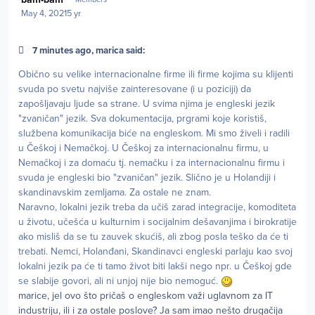
May 4, 2021
5 yr
7 minutes ago, marica said:
Obično su velike internacionalne firme ili firme kojima su klijenti
svuda po svetu najviše zainteresovane (i u poziciji) da
zapošljavaju ljude sa strane. U svima njima je engleski jezik
"zvaničan" jezik. Sva dokumentacija, prgrami koje koristiš,
službena komunikacija biće na engleskom. Mi smo živeli i radili
u Češkoj i Nemačkoj. U Češkoj za internacionalnu firmu, u
Nemačkoj i za domaću tj. nemačku i za internacionalnu firmu i
svuda je engleski bio "zvaničan" jezik. Slično je u Holandiji i
skandinavskim zemljama. Za ostale ne znam.
Naravno, lokalni jezik treba da učiš zarad integracije, komoditeta
u životu, učešća u kulturnim i socijalnim dešavanjima i birokratije
ako misliš da se tu zauvek skućiš, ali zbog posla teško da će ti
trebati. Nemci, Holanđani, Skandinavci engleski parlaju kao svoj
lokalni jezik pa će ti tamo život biti lakši nego npr. u Češkoj gde
se slabije govori, ali ni unjoj nije bio nemoguć.
marice, jel ovo što pričaš o engleskom važi uglavnom za IT
industriju, ili i za ostale poslove? Ja sam imao nešto drugačija