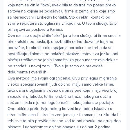
koja nam se činila "laka", uvek bila ta da tražimo posao preko
sajtova na kojima se oglašavaju firme iz zemalja za koje smo
zainteresovani i LinkedIn kontakti. Što direktni kontakti od
strane rekrutera što oglasi na LinkedIn-u. U tvom slučaju to bi
bili sajtovi za poslove u Kanadi.
Ova nam se opcija činila "laka" jer u tom slučaju bi firma snosila
birokratski deo posla, tj. obezbedila radnu dozvolu/ legalno
boravište, birokratiju oko spajanja porodice, ne treba da se
nostrifikuju diplome, ne polažeš nikakve testove za jezike, oni
plaćaju troškove seljenja i smeštaj za prvih mesec-dva dok se
ne snađeš u novoj zemlji. Tvoje je samo da prevedeš
dokumente i overiš ih.
Ova metoda ima svojih ograničenja. Ovu privilegiju migriranja
visoko specijalizovanih ljudi obično imaju samo velike firme,
tako da bi u oglasima trebao da biraš one koje imaju veći broj
zaposlenih. Takođe, te firme obično traže nekog sa dužim
stažom, mada nije nemoguće naći i neke juniorske pozicije.
One obično preferiraju nekog ko već ima radno iskustvo u
stranim firmama ili stranim zemljama, jer to smanjuje rizike da bi
tebi sve to bilo previše stresno kad te oni dovuku na drugi deo
planete. I ugovorom te obično obavezuju da bar 2 godine