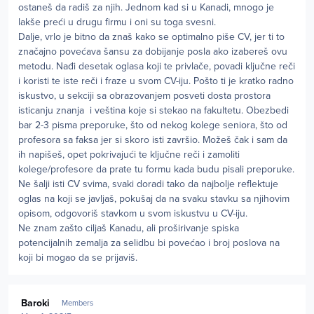
ostaneš da radiš za njih. Jednom kad si u Kanadi, mnogo je
lakše preći u drugu firmu i oni su toga svesni.
Dalje, vrlo je bitno da znaš kako se optimalno piše CV, jer ti to
značajno povećava šansu za dobijanje posla ako izabereš ovu
metodu. Nađi desetak oglasa koji te privlače, povadi ključne reči
i koristi te iste reči i fraze u svom CV-iju. Pošto ti je kratko radno
iskustvo, u sekciji sa obrazovanjem posveti dosta prostora
isticanju znanja i veština koje si stekao na fakultetu. Obezbedi
bar 2-3 pisma preporuke, što od nekog kolege seniora, što od
profesora sa faksa jer si skoro isti završio. Možeš čak i sam da
ih napišeš, opet pokrivajući te ključne reči i zamoliti
kolege/profesore da prate tu formu kada budu pisali preporuke.
Ne šalji isti CV svima, svaki doradi tako da najbolje reflektuje
oglas na koji se javljaš, pokušaj da na svaku stavku sa njihovim
opisom, odgovoriš stavkom u svom iskustvu u CV-iju.
Ne znam zašto ciljaš Kanadu, ali proširivanje spiska
potencijalnih zemalja za selidbu bi povećao i broj poslova na
koji bi mogao da se prijaviš.
Author stats
Baroki
Members