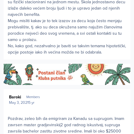
su fizički stacionirani na jednom mestu. Škola jednostavno decu
izlaže daleko većem broju ljudi i to je upravo jedan od njenih
najvećih benefita.
Mogu misliti kakav je to tek izazov za decu koja često menjaju
prebivalište, tj. ako su deca okružena samo najužim članovima
porodice nejveći deo svog vremena, a svi ostali kontakti su tu
samo u prolazu.
No, kako god, nezahvalno je baviti se takvim temama hipotetički,
opcije postoje iako ih većina možda ne bi odabrala.
Author stats
Baroki
Members
May 3, 2021
5 yr
Pozdrav, zeleo bih da emigriram za Kanadu sa suprugom. Imam
zavrsen master gradjevinski(2 god radnog iskustva), supruga
zavrsila bachelor zastitu zivotne sredine. Imali bi oko $25000