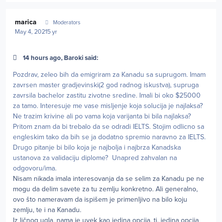
Author stats
marica
Moderators
May 4, 2021
5 yr
14 hours ago, Baroki said:
Pozdrav, zeleo bih da emigriram za Kanadu sa suprugom. Imam
zavrsen master gradjevinski(2 god radnog iskustva), supruga
zavrsila bachelor zastitu zivotne sredine. Imali bi oko $25000
za tamo. Interesuje me vase misljenje koja solucija je najlaksa?
Ne trazim krivine ali po vama koja varijanta bi bila najlaksa?
Pritom znam da bi trebalo da se odradi IELTS. Stojim odlicno sa
engleskim tako da bih se ja dodatno spremio naravno za IELTS.
Drugo pitanje bi bilo koja je najbolja i najbrza Kanadska
ustanova za validaciju diplome? Unapred zahvalan na
odgovoru/ima.
Nisam nikada imala interesovanja da se selim za Kanadu pe ne
mogu da delim savete za tu zemlju konkretno. Ali generalno,
ovo što nameravam da ispišem je primenljivo na bilo koju
zemlju, te i na Kanadu.
Iz ličnog ugla, nama je uvek kao jedina opcija, tj. jedina opcija