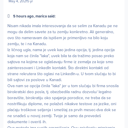
May 4, 2021
5 yr
5 hours ago, marica said:
Nisam nikada imala interesovanja da se selim za Kanadu pe ne
mogu da delim savete za tu zemlju konkretno. Ali generalno,
ovo što nameravam da ispišem je primenljivo na bilo koju
zemlju, te i na Kanadu.
Iz ličnog ugla, nama je uvek kao jedina opcija, tj. jedina opcija
koja nam se činila "laka", uvek bila ta da tražimo posao preko
sajtova na kojima se oglašavaju firme iz zemalja za koje smo
zainteresovani i LinkedIn kontakti. Što direktni kontakti od
strane rekrutera što oglasi na LinkedIn-u. U tvom slučaju to bi
bili sajtovi za poslove u Kanadi.
Ova nam se opcija činila "laka" jer u tom slučaju bi firma snosila
birokratski deo posla, tj. obezbedila radnu dozvolu/ legalno
boravište, birokratiju oko spajanja porodice, ne treba da se
nostrifikuju diplome, ne polažeš nikakve testove za jezike, oni
plaćaju troškove seljenja i smeštaj za prvih mesec-dva dok se
ne snađeš u novoj zemlji. Tvoje je samo da prevedeš
dokumente i overiš ih.
Ova metoda ima svojih ograničenja. Ovu privilegiju migriranja