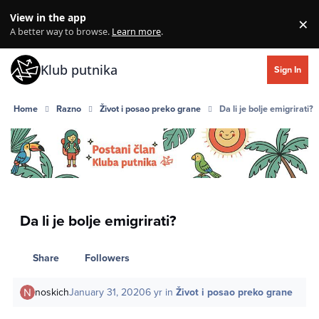
Skip to content
View in the app
×
Di
A better way to browse.
Learn more
.
Klub putnika
Sign In
Home
Razno
Život i posao preko grane
Da li je bolje emigrirati?
Da li je bolje emigrirati?
Share
Followers
noskich
January 31, 2020
6 yr
in
Život i posao preko grane