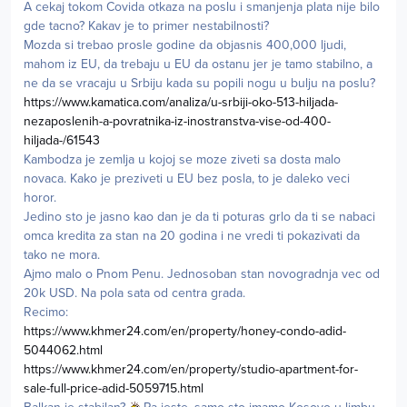
A cekaj tokom Covida otkaza na poslu i smanjenja plata nije bilo
gde tacno? Kakav je to primer nestabilnosti?
Mozda si trebao prosle godine da objasnis 400,000 ljudi,
mahom iz EU, da trebaju u EU da ostanu jer je tamo stabilno, a
ne da se vracaju u Srbiju kada su popili nogu u bulju na poslu?
https://www.kamatica.com/analiza/u-srbiji-oko-513-hiljada-
nezaposlenih-a-povratnika-iz-inostranstva-vise-od-400-
hiljada-/61543
Kambodza je zemlja u kojoj se moze ziveti sa dosta malo
novaca. Kako je preziveti u EU bez posla, to je daleko veci
horor.
Jedino sto je jasno kao dan je da ti poturas grlo da ti se nabaci
omca kredita za stan na 20 godina i ne vredi ti pokazivati da
tako ne mora.
Ajmo malo o Pnom Penu. Jednosoban stan novogradnja vec od
20k USD. Na pola sata od centra grada.
Recimo:
https://www.khmer24.com/en/property/honey-condo-adid-
5044062.html
https://www.khmer24.com/en/property/studio-apartment-for-
sale-full-price-adid-5059715.html