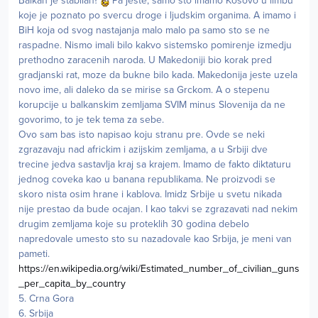
Balkan je stabilan?
Pa jeste, samo sto imamo Kosovo u limbu
koje je poznato po svercu droge i ljudskim organima. A imamo i
BiH koja od svog nastajanja malo malo pa samo sto se ne
raspadne. Nismo imali bilo kakvo sistemsko pomirenje izmedju
prethodno zaracenih naroda. U Makedoniji bio korak pred
gradjanski rat, moze da bukne bilo kada. Makedonija jeste uzela
novo ime, ali daleko da se mirise sa Grckom. A o stepenu
korupcije u balkanskim zemljama SVIM minus Slovenija da ne
govorimo, to je tek tema za sebe.
Ovo sam bas isto napisao koju stranu pre. Ovde se neki
zgrazavaju nad africkim i azijskim zemljama, a u Srbiji dve
trecine jedva sastavlja kraj sa krajem. Imamo de fakto diktaturu
jednog coveka kao u banana republikama. Ne proizvodi se
skoro nista osim hrane i kablova. Imidz Srbije u svetu nikada
nije prestao da bude ocajan. I kao takvi se zgrazavati nad nekim
drugim zemljama koje su proteklih 30 godina debelo
napredovale umesto sto su nazadovale kao Srbija, je meni van
pameti.
https://en.wikipedia.org/wiki/Estimated_number_of_civilian_guns
_per_capita_by_country
5. Crna Gora
6. Srbija