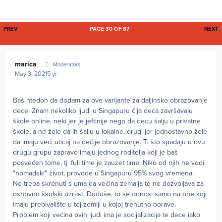
FIRST PAGE
L
PREV
PAGE 30 OF 87
NEXT
Author stats
marica
Moderators
May 3, 2021
5 yr
Baš htedoh da dodam za ove varijante za daljinsko obrazovanje
dece. Znam nekoliko ljudi u Singapuru čija deca završavaju
škole online, neki jer je jeftinije nego da decu šalju u privatne
škole, a ne žele da ih šalju u lokalne, drugi jer jednostavno žele
da imaju veći uticaj na dečije obrazovanje. Ti što spadaju u ovu
drugu grupu zapravo imaju jednog roditelja koji je baš
posvećen tome, tj. full time je zauzet time. Niko od njih ne vodi
"nomadski" život, provode u Singapuru 95% svog vremena.
Ne treba skrenuti s uma da većina zemalja to ne dozvoljava za
osnovno školski uzrast. Doduše, to se odnosi samo na one koji
imaju prebivalište u toj zemlji u kojoj trenutno borave.
Problem koji većina ovih ljudi ima je socijalizacija te dece iako