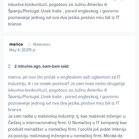
iskustva konkurišući, pogotovu za Južnu Ameriku ili
Španiju/Portugal..Uvek traže , pored engleskog, i govorno
poznavanje jednog od ova dva jezika..poslovi nisu bili iz IT
branse
Author stats
marica
Moderators
May 4, 2021
5 yr
2 minutes ago, bam-bam said:
marice, jel ovo što pričaš o engleskom važi uglavnom za IT
industriju, ili i za ostale poslove? Ja sam imao nešto drugačija
iskustva konkurišući, pogotovu za Južnu Ameriku ili
Španiju/Portugal..Uvek traže , pored engleskog, i govorno
poznavanje jednog od ova dva jezika..poslovi nisu bili iz IT
branse
Ja sam radila u mašinskoj industriji, tj. kao mašinski inženjer u
Češkoj u internacionalnoj firmi. U Nemačkoj u IT kompaniji kao
produkt menadžer u nemačkoj firmi. I prošla još jedan intervju
za poziciju mašinskog inženjera u nemačkoj firmi. Morala da