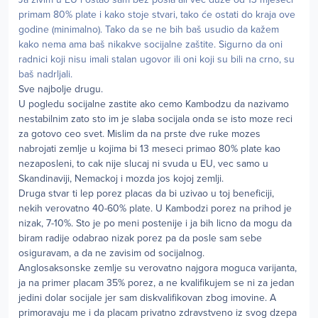
primam 80% plate i kako stoje stvari, tako će ostati do kraja ove
godine (minimalno). Tako da se ne bih baš usudio da kažem
kako nema ama baš nikakve socijalne zaštite. Sigurno da oni
radnici koji nisu imali stalan ugovor ili oni koji su bili na crno, su
baš nadrljali.
Sve najbolje drugu.
U pogledu socijalne zastite ako cemo Kambodzu da nazivamo
nestabilnim zato sto im je slaba socijala onda se isto moze reci
za gotovo ceo svet. Mislim da na prste dve ruke mozes
nabrojati zemlje u kojima bi 13 meseci primao 80% plate kao
nezaposleni, to cak nije slucaj ni svuda u EU, vec samo u
Skandinaviji, Nemackoj i mozda jos kojoj zemlji.
Druga stvar ti lep porez placas da bi uzivao u toj beneficiji,
nekih verovatno 40-60% plate. U Kambodzi porez na prihod je
nizak, 7-10%. Sto je po meni postenije i ja bih licno da mogu da
biram radije odabrao nizak porez pa da posle sam sebe
osiguravam, a da ne zavisim od socijalnog.
Anglosaksonske zemlje su verovatno najgora moguca varijanta,
ja na primer placam 35% porez, a ne kvalifikujem se ni za jedan
jedini dolar socijale jer sam diskvalifikovan zbog imovine. A
primoravaju me i da placam privatno zdravstveno iz svog dzepa