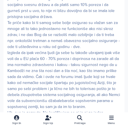
socijalno svesnu državu a da platiš samo 10% poreza i da
gurneš prst u uvo, to nije ni blizu dovoljno da bi se imala iole
pristojna socijalna država.
Te priče kako bi ti samog sebe bolje osigurao su vlažan san za
mnoge ali to tako jednostavno ne funkcioniše ako nisi skroz
zdrav, i ne dao Bog da se razboliš malo ozbiljnije i da ti treba
npr. onkološki tretman a nemaš obavezno socijalno osiguranje -
ode ti ušteđevina u roku od godinu - dve.
Izgleda da ipak većina ljudi (ja sebe tu takođe ubrajam) ipak više
voli da u EU plaća 60 - 70% poreza i doprinosa na zarade ali da
ima normalno zdravstveno i kakvu - takvu sigurnost nego da u
Kambodži ne zna šta nosi dan a šta noć, kao što imamo prilike
sada da vidimo. Čak i ovde na forumu imaš ljude koji se hvale
kako od nemačke socijale špartaju po jugoistočnoj Aziji, što je
samo po sebi problem i ja lično ne bih to tolerisao pošto je to
debela zloupotreba sistema socijalnog osiguranja, ali ako Nemci
vole da subvencionišu džabalebaroše sopstvenim parama u
sopstvenoj zemlji, ko sam ja da im to branim.
Uh, ovo je zeznuto. Ne kvalifikujem se ni ja ni za jedan
dinar socijale, a primam samo malo manje od 2000 EUR
Sign In
Sign Up
Pretraga
Menu
mesečno neto u Srbiji, eventualno da se ogrebem od države za