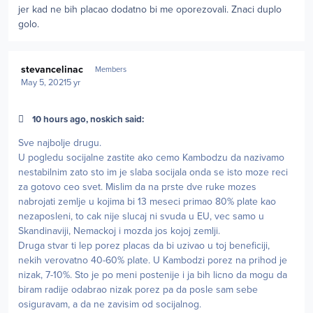
jer kad ne bih placao dodatno bi me oporezovali. Znaci duplo
golo.
Author stats
stevancelinac
Members
May 5, 2021
5 yr
10 hours ago, noskich said:
Sve najbolje drugu.
U pogledu socijalne zastite ako cemo Kambodzu da nazivamo
nestabilnim zato sto im je slaba socijala onda se isto moze reci
za gotovo ceo svet. Mislim da na prste dve ruke mozes
nabrojati zemlje u kojima bi 13 meseci primao 80% plate kao
nezaposleni, to cak nije slucaj ni svuda u EU, vec samo u
Skandinaviji, Nemackoj i mozda jos kojoj zemlji.
Druga stvar ti lep porez placas da bi uzivao u toj beneficiji,
nekih verovatno 40-60% plate. U Kambodzi porez na prihod je
nizak, 7-10%. Sto je po meni postenije i ja bih licno da mogu da
biram radije odabrao nizak porez pa da posle sam sebe
osiguravam, a da ne zavisim od socijalnog.