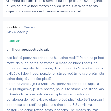
vremena da osmisliš celu šemu a da i dalje ostane sve legalno,
bukvalno preko noći možeš sebi da uštediš 35% poreza što
daješ anglosaksonskim lihvarima a nemaš socijalu.
Author stats
noskich
Members
May 6, 2021
5 yr
AUTHOR
1 hour ago, ppetrovic said:
Kad kažeš porez na prihod, na šta tačno misliš? Porez na prihod
može da bude porez na zarade, a može da bude i porez na
prihod od kapitala, itd. Takođe, da li cifra od 7 - 10% u Kambodži
uključuje i doprinose, penziono i šta se već tamo sve plaća i šta
tačno dobiješ za to što platiš?
Porez na zaradu je i u Srbiji 10%, porez na prihod od kapitala
15% (u Bugarskoj je 10% recimo) pa je s te strane vrlo slično kao
u Kambodži, ali ćeš zato da se naplaćaš i zdravstvenog i
penzionog domaćinski, sve ukupno ćeš platiti oko 65% poreza i
doprinosa ako radiš za platu, a slično je i u EU zemljama, i
postoji vrlo dobar razlog zašto je to tako - ne možeš da imaš