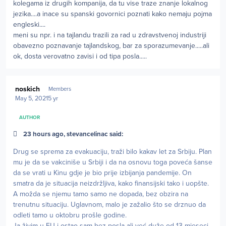
kolegama iz drugih kompanija, da tu vise traze znanje lokalnog
jezika....a inace su spanski govornici poznati kako nemaju pojma
engleski....
meni su npr. i na tajlandu trazili za rad u zdravstvenoj industriji
obavezno poznavanje tajlandskog, bar za sporazumevanje.....ali
ok, dosta verovatno zavisi i od tipa posla.....
Author stats
noskich
Members
May 5, 2021
5 yr
AUTHOR
23 hours ago, stevancelinac said:
Drug se sprema za evakuaciju, traži bilo kakav let za Srbiju. Plan
mu je da se vakciniše u Srbiji i da na osnovu toga poveća šanse
da se vrati u Kinu gdje je bio prije izbijanja pandemije. On
smatra da je situacija neizdržljiva, kako finansijski tako i uopšte.
A možda se njemu tamo samo ne dopada, bez obzira na
trenutnu situaciju. Uglavnom, malo je zažalio što se drznuo da
odleti tamo u oktobru prošle godine.
Ja živim u EU i ostao sam bez posla ali već duže od 13 mjeseci