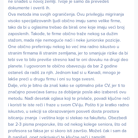
ne snađeš u novoj zemlji. Tvoje je samo da prevedeš
dokumente i overiš ih.
Ova metoda ima svojih ograničenja. Ovu privilegiju migriranja
visoko specijalizovanih ljudi obično imaju samo velike firme,
tako da bi u oglasima trebao da biraš one koje imaju veći broj
zaposlenih. Takođe, te firme obično traže nekog sa dužim
stažom, mada nije nemoguće naći i neke juniorske pozicije.
One obično preferiraju nekog ko već ima radno iskustvo u
stranim firmama ili stranim zemljama, jer to smanjuje rizike da bi
tebi sve to bilo previše stresno kad te oni dovuku na drugi deo
planete. I ugovorom te obično obavezuju da bar 2 godine
ostaneš da radiš za njih. Jednom kad si u Kanadi, mnogo je
lakše preći u drugu firmu i oni su toga svesni.
Dalje, vrlo je bitno da znaš kako se optimalno piše CV, jer ti to
značajno povećava šansu za dobijanje posla ako izabereš ovu
metodu. Nađi desetak oglasa koji te privlače, povadi ključne reči
i koristi te iste reči i fraze u svom CV-iju. Pošto ti je kratko radno
iskustvo, u sekciji sa obrazovanjem posveti dosta prostora
isticanju znanja i veština koje si stekao na fakultetu. Obezbedi
bar 2-3 pisma preporuke, što od nekog kolege seniora, što od
profesora sa faksa jer si skoro isti završio. Možeš čak i sam da
ih napišeš, opet pokrivajući te ključne reči i zamoliti