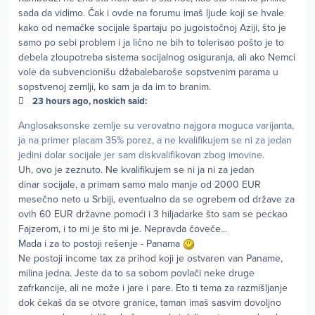
sada da vidimo. Čak i ovde na forumu imaš ljude koji se hvale
kako od nemačke socijale špartaju po jugoistočnoj Aziji, što je
samo po sebi problem i ja lično ne bih to tolerisao pošto je to
debela zloupotreba sistema socijalnog osiguranja, ali ako Nemci
vole da subvencionišu džabalebaroše sopstvenim parama u
sopstvenoj zemlji, ko sam ja da im to branim.
23 hours ago, noskich said:
Anglosaksonske zemlje su verovatno najgora moguca varijanta,
ja na primer placam 35% porez, a ne kvalifikujem se ni za jedan
jedini dolar socijale jer sam diskvalifikovan zbog imovine.
Uh, ovo je zeznuto. Ne kvalifikujem se ni ja ni za jedan
dinar socijale, a primam samo malo manje od 2000 EUR
mesečno neto u Srbiji, eventualno da se ogrebem od države za
ovih 60 EUR državne pomoći i 3 hiljadarke što sam se peckao
Fajzerom, i to mi je što mi je. Nepravda čoveče...
Mada i za to postoji rešenje - Panama
Ne postoji income tax za prihod koji je ostvaren van Paname,
milina jedna. Jeste da to sa sobom povlači neke druge
zafrkancije, ali ne može i jare i pare. Eto ti tema za razmišljanje
dok čekaš da se otvore granice, taman imaš sasvim dovoljno