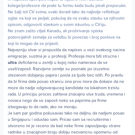
kolege/profesore da prate tu formu kada budu pisali preporuke.
Ne šalji isti CV svima, svaki doradi tako da najbolje reflektuje
oglas na koji se javljaš, pokušaj da na svaku stavku sa njihovim
opisom, odgovoriš stavkom u svom iskustvu u CV-iju.
Ne znam zašto ciljaš Kanadu, ali proširivanje spiska
potencijalnih zemalja za selidbu bi povećao i broj poslova na
koji bi mogao da se prijaviš.
Najvazniju stvar si propustila da napises u vezi ovakvog nacina
emigracije, sustina je u profesiji. Profesija mora biti strucna i
ultra
deficitarna u zemlji u kojoj neko namerava da se
useli/zaposli. Razvijene zemlje su poznate po izuzetno
otezanom dobijanju papira i posla za ljude bez istih. Po pravilu
da bi firma dala posao strancu ona prvo mora da dokaze da ne
moze da nadje odgovarajuceg kandidata na lokalnom trzistu
rada. U principu proces zahteva znacajno vise truda, vremena i
novaca nego da se zaposli neko sa papirima pa firme
izbegavaju to da rade, ako ne moraju.
Ja sam par godina pokusavao tako na daljinu da nadjem posao
u Singapuru i odustao sam. Pricao sam sa recruiterima i
otvoreno mi je receno da kad neke firme zaposljavaju strane
radnike u znacajnom broju dobiju nezvanicnu opomenu od