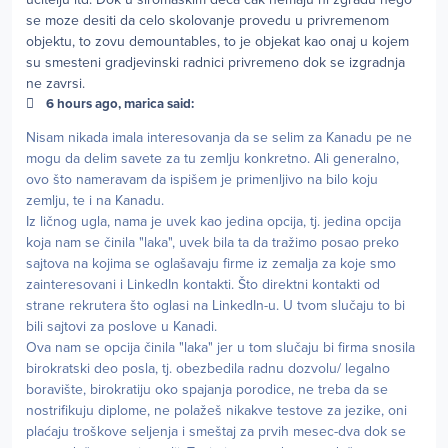
se moze desiti da celo skolovanje provedu u privremenom
objektu, to zovu demountables, to je objekat kao onaj u kojem
su smesteni gradjevinski radnici privremeno dok se izgradnja
ne zavrsi.
6 hours ago, marica said:
Nisam nikada imala interesovanja da se selim za Kanadu pe ne
mogu da delim savete za tu zemlju konkretno. Ali generalno,
ovo što nameravam da ispišem je primenljivo na bilo koju
zemlju, te i na Kanadu.
Iz ličnog ugla, nama je uvek kao jedina opcija, tj. jedina opcija
koja nam se činila "laka", uvek bila ta da tražimo posao preko
sajtova na kojima se oglašavaju firme iz zemalja za koje smo
zainteresovani i LinkedIn kontakti. Što direktni kontakti od
strane rekrutera što oglasi na LinkedIn-u. U tvom slučaju to bi
bili sajtovi za poslove u Kanadi.
Ova nam se opcija činila "laka" jer u tom slučaju bi firma snosila
birokratski deo posla, tj. obezbedila radnu dozvolu/ legalno
boravište, birokratiju oko spajanja porodice, ne treba da se
nostrifikuju diplome, ne polažeš nikakve testove za jezike, oni
plaćaju troškove seljenja i smeštaj za prvih mesec-dva dok se