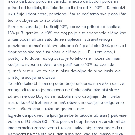
može da bude porez na zarade, a može da bude i porez na
prihod od kapitala, itd. Takođe, da li cifra od 7 - 10% u Kambodži
uključuje i doprinose, penziono i šta se već tamo sve plaća i šta
tačno dobiješ za to što platiš?
Porez na zaradu je i u Srbiji 10%, porez na prihod od kapitala
15% (u Bugarskoj je 10% recimo) pa je s te strane vrlo slično kao
u Kambodži, ali ćeš zato da se naplaćaš i zdravstvenog i
penzionog domaćinski, sve ukupno ćeš platiti oko 65% poreza i
doprinosa ako radiš za platu, a slično je i u EU zemljama, i
postoji vrlo dobar razlog zašto je to tako - ne možeš da imaš
socijalno svesnu državu a da platiš samo 10% poreza i da
gurneš prst u uvo, to nije ni blizu dovoljno da bi se imala iole
pristojna socijalna država.
Te priče kako bi ti samog sebe bolje osigurao su vlažan san za
mnoge ali to tako jednostavno ne funkcioniše ako nisi skroz
zdrav, i ne dao Bog da se razboliš malo ozbiljnije i da ti treba
npr. onkološki tretman a nemaš obavezno socijalno osiguranje -
ode ti ušteđevina u roku od godinu - dve.
Izgleda da ipak većina ljudi (ja sebe tu takođe ubrajam) ipak više
voli da u EU plaća 60 - 70% poreza i doprinosa na zarade ali da
ima normalno zdravstveno i kakvu - takvu sigurnost nego da u
Kambodži ne zna šta nosi dan a šta noć, kao što imamo prilike