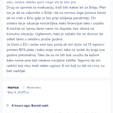
odu, ostave daleko gore nego sto je bilo pre.
Drug se sprema za evakuaciju, traži bilo kakav let za Srbiju. Plan
mu je da se vakciniše u Srbiji i da na osnovu toga poveća šanse
da se vrati u Kinu gdje je bio prije izbijanja pandemije. On
smatra da je situacija neizdržljiva, kako finansijski tako i uopšte.
A možda se njemu tamo samo ne dopada, bez obzira na
trenutnu situaciju. Uglavnom, malo je zažalio što se drznuo da
odleti tamo u oktobru prošle godine.
Ja živim u EU i ostao sam bez posla ali već duže od 13 mjeseci
primam 80% plate i kako stoje stvari, tako će ostati do kraja ove
godine (minimalno). Tako da se ne bih baš usudio da kažem
kako nema ama baš nikakve socijalne zaštite. Sigurno da oni
radnici koji nisu imali stalan ugovor ili oni koji su bili na crno, su
baš nadrljali.
Author stats
marica
Moderators
May 4, 2021
5 yr
4 hours ago, Baroki said: