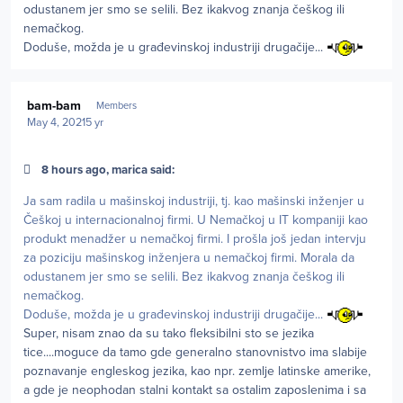
odustanem jer smo se selili. Bez ikakvog znanja češkog ili
nemačkog.
Doduše, možda je u građevinskoj industriji drugačije...
Author stats
bam-bam
Members
May 4, 2021
5 yr
8 hours ago, marica said:
Ja sam radila u mašinskoj industriji, tj. kao mašinski inženjer u
Češkoj u internacionalnoj firmi. U Nemačkoj u IT kompaniji kao
produkt menadžer u nemačkoj firmi. I prošla još jedan intervju
za poziciju mašinskog inženjera u nemačkoj firmi. Morala da
odustanem jer smo se selili. Bez ikakvog znanja češkog ili
nemačkog.
Doduše, možda je u građevinskoj industriji drugačije...
Super, nisam znao da su tako fleksibilni sto se jezika
tice....moguce da tamo gde generalno stanovnistvo ima slabije
poznavanje engleskog jezika, kao npr. zemlje latinske amerike,
a gde je neophodan stalni kontakt sa ostalim zaposlenima i sa