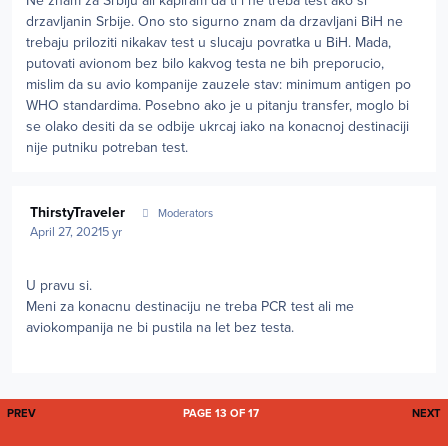
Ne znam za Srbiju ali kapiram da ti i ne treba test ako si
drzavljanin Srbije. Ono sto sigurno znam da drzavljani BiH ne
trebaju priloziti nikakav test u slucaju povratka u BiH. Mada,
putovati avionom bez bilo kakvog testa ne bih preporucio,
mislim da su avio kompanije zauzele stav: minimum antigen po
WHO standardima. Posebno ako je u pitanju transfer, moglo bi
se olako desiti da se odbije ukrcaj iako na konacnoj destinaciji
nije putniku potreban test.
Author stats
ThirstyTraveler
Moderators
April 27, 2021
5 yr
U pravu si.
Meni za konacnu destinaciju ne treba PCR test ali me
aviokompanija ne bi pustila na let bez testa.
FIRST PAGE
L
PREV
PAGE 13 OF 17
NEXT