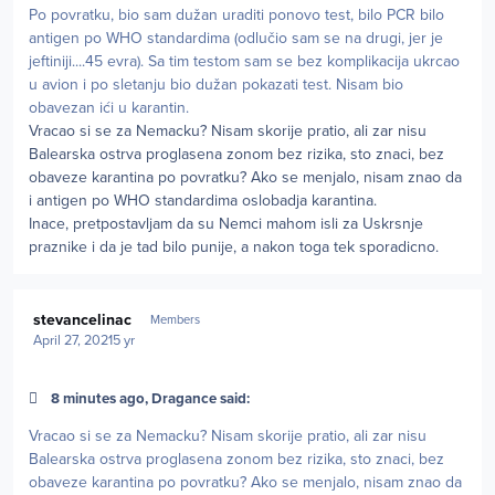
Po povratku, bio sam dužan uraditi ponovo test, bilo PCR bilo
antigen po WHO standardima (odlučio sam se na drugi, jer je
jeftiniji....45 evra). Sa tim testom sam se bez komplikacija ukrcao
u avion i po sletanju bio dužan pokazati test. Nisam bio
obavezan ići u karantin.
Vracao si se za Nemacku? Nisam skorije pratio, ali zar nisu
Balearska ostrva proglasena zonom bez rizika, sto znaci, bez
obaveze karantina po povratku? Ako se menjalo, nisam znao da
i antigen po WHO standardima oslobadja karantina.
Inace, pretpostavljam da su Nemci mahom isli za Uskrsnje
praznike i da je tad bilo punije, a nakon toga tek sporadicno.
Author stats
stevancelinac
Members
April 27, 2021
5 yr
8 minutes ago, Dragance said:
Vracao si se za Nemacku? Nisam skorije pratio, ali zar nisu
Balearska ostrva proglasena zonom bez rizika, sto znaci, bez
obaveze karantina po povratku? Ako se menjalo, nisam znao da