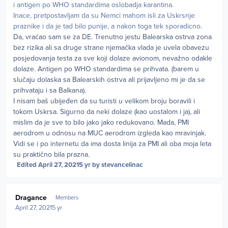
i antigen po WHO standardima oslobadja karantina.
Inace, pretpostavljam da su Nemci mahom isli za Uskrsnje
praznike i da je tad bilo punije, a nakon toga tek sporadicno.
Da, vraćao sam se za DE. Trenutno jestu Balearska ostrva zona
bez rizika ali sa druge strane njemačka vlada je uvela obavezu
posjedovanja testa za sve koji dolaze avionom, nevažno odakle
dolaze. Antigen po WHO standardima se prihvata. (barem u
slučaju dolaska sa Balearskih ostrva ali prijavljeno mi je da se
prihvataju i sa Balkana).
I nisam baš ubijeđen da su turisti u velikom broju boravili i
tokom Uskrsa. Sigurno da neki dolaze (kao uostalom i ja), ali
mislim da je sve to bilo jako jako redukovano. Mada, PMI
aerodrom u odnosu na MUC aerodrom izgleda kao mravinjak.
Vidi se i po internetu da ima dosta linija za PMI ali oba moja leta
su praktično bila prazna.
Edited
April 27, 2021
5 yr
by stevancelinac
Author stats
Dragance
Members
April 27, 2021
5 yr