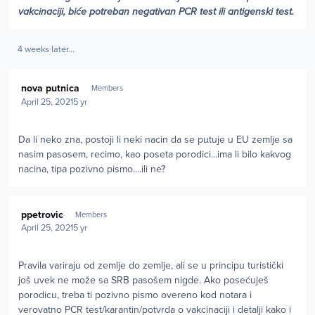
vakcinaciji, biće potreban negativan PCR test ili antigenski test.
4 weeks later...
Author stats
nova putnica
Members
April 25, 2021
5 yr
Da li neko zna, postoji li neki nacin da se putuje u EU zemlje sa
nasim pasosem, recimo, kao poseta porodici...ima li bilo kakvog
nacina, tipa pozivno pismo....ili ne?
Author stats
ppetrovic
Members
April 25, 2021
5 yr
Pravila variraju od zemlje do zemlje, ali se u principu turistički
još uvek ne može sa SRB pasošem nigde. Ako posećuješ
porodicu, treba ti pozivno pismo overeno kod notara i
verovatno PCR test/karantin/potvrda o vakcinaciji i detalji kako i