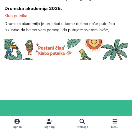
Drumska akademija 2026.
Klub putnika
Drumska akademija je projekat u kome delimo naše putničko
iskustvo da bismo vam pomogli da putujete svetom lakše,...
Cookies
© 2026 Klub putnika. Sva prava zadržana. Sadržaj u
servisnoj
sekciji i na
Sign In
Sign Up
Pretraga
Menu
forumu
dostupan je pod
CC Attribution-ShareAlike 4.0 International