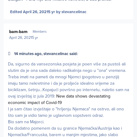
Edited
April 26, 2021
5 yr
by stevancelinac
Author stats
bam-bam
Members
April 26, 2021
5 yr
14 minutes ago, stevancelinac said:
Da, sigurno da vansezonska posjeta je poen više za pustoš ali
slutim da je ona sada daleko radikalnija nego u "ona" vremena.
Treba imati na pameti da mnogi Njemci (pogotovo u penziji)
imaju tamo nekretnine i da je proljeće idealno vrijeme za
biciklizam, šetnju...Kopajući površno po internetu, naletio sam na
ovaj izvještaj iz jula 2019:
New data shows devastating
economic impact of Covid-19
I ja sam čitao izvještaje o "hrljenju Njemaca" na ostrvo, ali ono
što sam ja vidio tamo je uglavnom sopstveni odraz.
Bio sam na Majorci.
Da dodatno pomenem da su granice Njemačka/Austrija kao i
Njemačka/Francuska, barem u manjim mjestima, jako slabo