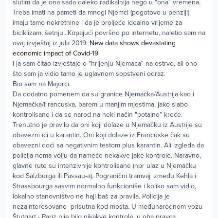
slutim da je ona sada daleko radikalnija nego u "ona" vremena.
Treba imati na pameti da mnogi Njemci (pogotovo u penziji)
imaju tamo nekretnine i da je proljeće idealno vrijeme za
biciklizam, šetnju...Kopajući površno po internetu, naletio sam na
ovaj izvještaj iz jula 2019:
New data shows devastating
economic impact of Covid-19
I ja sam čitao izvještaje o "hrljenju Njemaca" na ostrvo, ali ono
što sam ja vidio tamo je uglavnom sopstveni odraz.
Bio sam na Majorci.
Da dodatno pomenem da su granice Njemačka/Austrija kao i
Njemačka/Francuska, barem u manjim mjestima, jako slabo
kontrolisane i da se narod na neki način "potajno" kreće.
Trenutno je pravilo da oni koji dolaze u Njemačku iz Austrije su
obavezni ići u karantin. Oni koji dolaze iz Francuske čak su
obavezni doći sa negativnim testom plus karantin. Ali izgleda da
policija nema volju da nameće nekakve jake kontrole. Naravno,
glavne rute su intenzivnije kontrolisane (npr ulaz u Njemačku
kod Salzburga ili Passau-a). Pogranični tramvaj između Kehla i
Strassbourga sasvim normalno funkcioniše i koliko sam vidio,
lokalno stanovništvo ne haji baš za pravila. Policija je
nezainteresovano prisutna kod mosta. U međunarodnom vozu
Štutgart - Pariz nije bilo nikakve kontrole, u oba pravca.