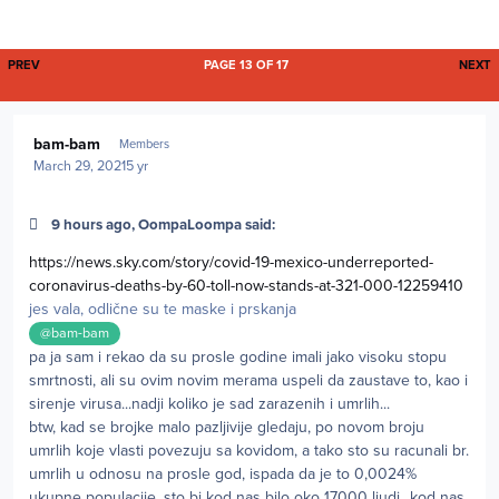
FIRST PAGE
L
PREV
PAGE 13 OF 17
NEXT
Author stats
bam-bam
Members
March 29, 2021
5 yr
9 hours ago, OompaLoompa said:
https://news.sky.com/story/covid-19-mexico-underreported-
coronavirus-deaths-by-60-toll-now-stands-at-321-000-12259410
jes vala, odlične su te maske i prskanja
@bam-bam
pa ja sam i rekao da su prosle godine imali jako visoku stopu
smrtnosti, ali su ovim novim merama uspeli da zaustave to, kao i
sirenje virusa...nadji koliko je sad zarazenih i umrlih...
btw, kad se brojke malo pazljivije gledaju, po novom broju
umrlih koje vlasti povezuju sa kovidom, a tako sto su racunali br.
umrlih u odnosu na prosle god, ispada da je to 0,0024%
ukupne populacije, sto bi kod nas bilo oko 17000 ljudi...kod nas