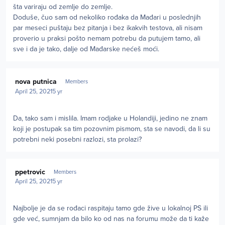
šta variraju od zemlje do zemlje.
Doduše, čuo sam od nekoliko rođaka da Mađari u poslednjih
par meseci puštaju bez pitanja i bez ikakvih testova, ali nisam
proverio u praksi pošto nemam potrebu da putujem tamo, ali
sve i da je tako, dalje od Mađarske nećeš moći.
Author stats
nova putnica
Members
April 25, 2021
5 yr
Da, tako sam i mislila. Imam rodjake u Holandiji, jedino ne znam
koji je postupak sa tim pozovnim pismom, sta se navodi, da li su
potrebni neki posebni razlozi, sta prolazi?
Author stats
ppetrovic
Members
April 25, 2021
5 yr
Najbolje je da se rođaci raspitaju tamo gde žive u lokalnoj PS ili
gde već, sumnjam da bilo ko od nas na forumu može da ti kaže