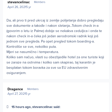
stevancelinac
Members
April 26, 2021
5 yr
Da, ali prvo ti pred ukrcaj iz zemlje polijetanja dobro pregledaju
sve dokumente a takođe i nakon sletanja...Tokom check in-a
(govorim o letu iz Palme) dobije se nekakva ceduljica i onda te
nakon check in-a čeka još jedan aerodromski radnik koji još
jednom sve pregleda. Pa opet pregled tokom boarding-a.
Kontroliše se sve, nekoliko puta.
Mjeri se nasumično i temperatura.
Koliko sam načuo, vlasti su obezbjedile hotel za one turiste koji
se zaraze na ostrvima i koliko sam skapirao, taj karantin je
besplatan tokom boravka za sve sa EU zdravstvenim
osiguranjem.
Author stats
Dragance
Members
April 27, 2021
5 yr
15 hours ago, stevancelinac said: