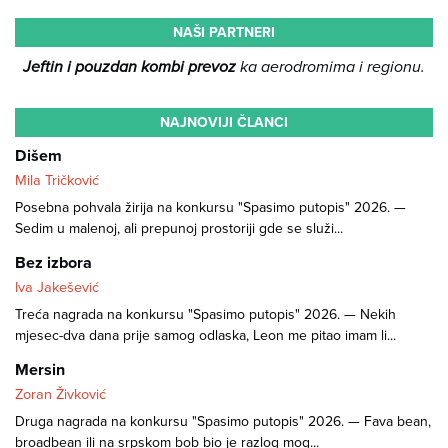
NAŠI PARTNERI
Jeftin i pouzdan kombi prevoz
ka aerodromima i regionu.
NAJNOVIJI ČLANCI
Dišem
Mila Tričković
Posebna pohvala žirija na konkursu "Spasimo putopis" 2026. —
Sedim u malenoj, ali prepunoj prostoriji gde se služi...
Bez izbora
Iva Jakešević
Treća nagrada na konkursu "Spasimo putopis" 2026. — Nekih
mjesec-dva dana prije samog odlaska, Leon me pitao imam li...
Mersin
Zoran Živković
Druga nagrada na konkursu "Spasimo putopis" 2026. — Fava bean,
broadbean ili na srpskom bob bio je razlog mog...