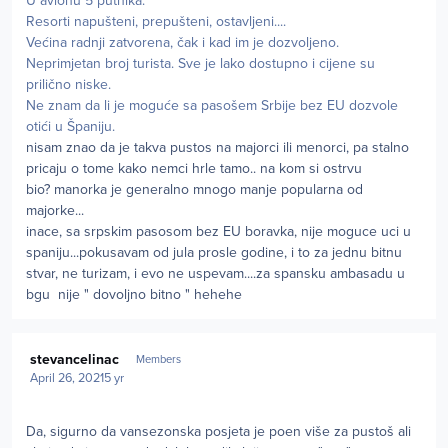
U avionu 5 putnika.
Resorti napušteni, prepušteni, ostavljeni....
Većina radnji zatvorena, čak i kad im je dozvoljeno.
Neprimjetan broj turista. Sve je lako dostupno i cijene su
prilično niske.
Ne znam da li je moguće sa pasošem Srbije bez EU dozvole
otići u Španiju.
nisam znao da je takva pustos na majorci ili menorci, pa stalno
pricaju o tome kako nemci hrle tamo.. na kom si ostrvu
bio? manorka je generalno mnogo manje popularna od
majorke...
inace, sa srpskim pasosom bez EU boravka, nije moguce uci u
spaniju...pokusavam od jula prosle godine, i to za jednu bitnu
stvar, ne turizam, i evo ne uspevam....za spansku ambasadu u
bgu nije " dovoljno bitno " hehehe
Author stats
stevancelinac
Members
April 26, 2021
5 yr
Da, sigurno da vansezonska posjeta je poen više za pustoš ali