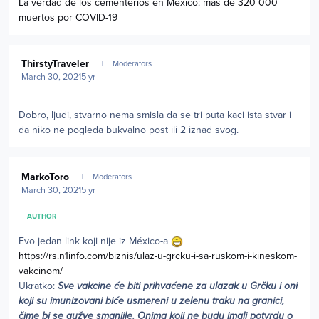
La verdad de los cementerios en México: más de 320 000
muertos por COVID-19
Author stats
ThirstyTraveler
Moderators
March 30, 2021
5 yr
Dobro, ljudi, stvarno nema smisla da se tri puta kaci ista stvar i
da niko ne pogleda bukvalno post ili 2 iznad svog.
Author stats
MarkoToro
Moderators
March 30, 2021
5 yr
AUTHOR
Evo jedan link koji nije iz México-a
https://rs.n1info.com/biznis/ulaz-u-grcku-i-sa-ruskom-i-kineskom-
vakcinom/
Ukratko:
Sve vakcine će biti prihvaćene za ulazak u Grčku i oni
koji su imunizovani biće usmereni u zelenu traku na granici,
čime bi se gužve smanjile. Onima koji ne budu imali potvrdu o