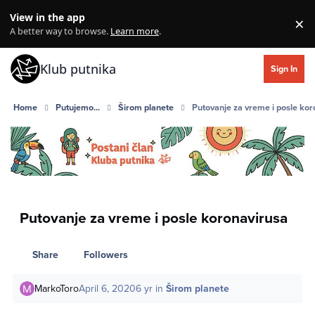
Skip to content
View in the app
×
Di
A better way to browse.
Learn more
.
Klub putnika
Sign In
Home
Putujemo...
Širom planete
Putovanje za vreme i posle kor
Putovanje za vreme i posle koronavirusa
Share
Followers
MarkoToro
April 6, 2020
6 yr
in
Širom planete