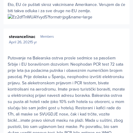
Eto, EU će puštati skroz vakcinisane Amerikance. Verujem da će
biti takva odluka i za sve druge ne-EU zemlje.
Author stats
stevancelinac
Members
April 26, 2021
5 yr
Putovanje na Balearska ostrva prosle sedmice sa pasošem
Srbije i EU boravišnom dozvolom: Neophodan PCR test 72 sata
prije leta (sa podacima putnika i obaveznim numeričkim brojem
pasoša). Prije dolaska u Španiju, neophodno izvršiti elektronsku
prijavu. Sa aleketronskom prijavom i PCR testom, bivate
kontrolisani na aerodromu. Imate pravo turistički boraviti, morate
u elektronskoj prijavi navesti adresu boravka. Balearska ostrva
su pusta ali hoteli rade (oko 10% svih hotela su otvoreni, u mom
slučaju bio sam jedini gost u hotelu). Restorani i kafići rade do
17h, ali maske se SVUGDJE nose, čak i kad trčite, vozite
bicikl....imate pravo skinuti masku na plaži. Mada u suštini, zbog
pustoši, bio sam uglavnom bez maske. Po povratku, bio sam
dužan uraditi ponovo test, bilo PCR bilo antigen po WHO