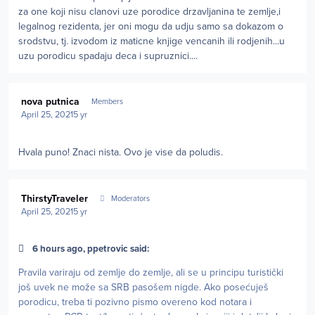
za one koji nisu clanovi uze porodice drzavljanina te zemlje,i
legalnog rezidenta, jer oni mogu da udju samo sa dokazom o
srodstvu, tj. izvodom iz maticne knjige vencanih ili rodjenih...u
uzu porodicu spadaju deca i supruznici....
Author stats
nova putnica
Members
April 25, 2021
5 yr
Hvala puno! Znaci nista. Ovo je vise da poludis.
Author stats
ThirstyTraveler
Moderators
April 25, 2021
5 yr
6 hours ago, ppetrovic said:
Pravila variraju od zemlje do zemlje, ali se u principu turistički
još uvek ne može sa SRB pasošem nigde. Ako posećuješ
porodicu, treba ti pozivno pismo overeno kod notara i