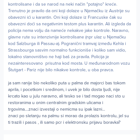
kontrolisane i da se narod na neki način "potajno" kreće.
Trenutno je pravilo da oni koji dolaze u Njemačku iz Austrije su
obavezni ići u karantin. Oni koji dolaze iz Francuske čak su
obavezni doći sa negativnim testom plus karantin. Ali izgleda da
policija nema volju da nameće nekakve jake kontrole. Naravno,
glavne rute su intenzivnije kontrolisane (npr ulaz u Njemačku
kod Salzburga ili Passau-a). Pogranični tramvaj između Kehla i
Strassbourga sasvim normalno funkcioniše i koliko sam vidio,
lokalno stanovništvo ne haji baš za pravila. Policija je
nezainteresovano prisutna kod mosta. U međunarodnom vozu
Štutgart - Pariz nije bilo nikakve kontrole, u oba pravca.
ja sam ranije bio nekoliko puta u palma de majorci bas tokom
aprila, i pocetkom i sredinom, i uvek je bilo dosta ljudi, nije
krcato kao u julu naravno, ali tesko se i tad mogao naci sto u
restoranima u onim centralnim gradskim ulicama i
trgovima....znaci izvestaji o nemicma su ipak lazni...
znaci po sletanju na palmu si morao da prolazis kontrolu, jel su
ti trazili i pasos , ili samo pcr i elektronsku prijavu boravka?
Author stats