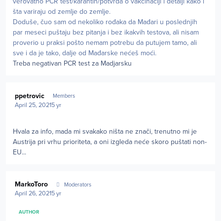
verovatno PCR test/karantin/potvrda o vakcinaciji i detalji kako i
šta variraju od zemlje do zemlje.
Doduše, čuo sam od nekoliko rođaka da Mađari u poslednjih
par meseci puštaju bez pitanja i bez ikakvih testova, ali nisam
proverio u praksi pošto nemam potrebu da putujem tamo, ali
sve i da je tako, dalje od Mađarske nećeš moći.
Treba negativan PCR test za Madjarsku
Author stats
ppetrovic
Members
April 25, 2021
5 yr
Hvala za info, mada mi svakako ništa ne znači, trenutno mi je
Austrija pri vrhu prioriteta, a oni izgleda neće skoro puštati non-
EU...
Author stats
MarkoToro
Moderators
April 26, 2021
5 yr
AUTHOR