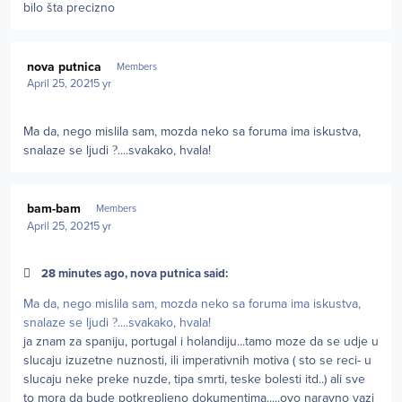
bilo šta precizno
Author stats
nova putnica
Members
April 25, 2021
5 yr
Ma da, nego mislila sam, mozda neko sa foruma ima iskustva,
snalaze se ljudi
?
....svakako, hvala!
Author stats
bam-bam
Members
April 25, 2021
5 yr
28 minutes ago, nova putnica said:
Ma da, nego mislila sam, mozda neko sa foruma ima iskustva,
snalaze se ljudi
?
....svakako, hvala!
ja znam za spaniju, portugal i holandiju...tamo moze da se udje u
slucaju izuzetne nuznosti, ili imperativnih motiva ( sto se reci- u
slucaju neke preke nuzde, tipa smrti, teske bolesti itd..) ali sve
to mora da bude potkrepljeno dokumentima.....ovo naravno vazi