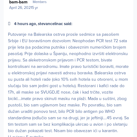
bam-bam
Members
April 26, 2021
5 yr
4 hours ago, stevancelinac said:
Putovanje na Balearska ostrva prosle sedmice sa pasošem
Srbije i EU boravišnom dozvolom: Neophodan PCR test 72 sata
prije leta (sa podacima putnika i obaveznim numeričkim brojem
pasoša). Prije dolaska u Španiju, neophodno izvršiti elektronsku
prijavu. Sa aleketronskom prijavom i PCR testom, bivate
kontrolisani na aerodromu. Imate pravo turistički boraviti, morate
u elektronskoj prijavi navesti adresu boravka. Balearska ostrva
su pusta ali hoteli rade (oko 10% svih hotela su otvoreni, u mom
slučaju bio sam jedini gost u hotelu). Restorani i kafići rade do
17h, ali maske se SVUGDJE nose, čak i kad trčite, vozite
bicikl....imate pravo skinuti masku na plaži. Mada u suštini, zbog
pustoši, bio sam uglavnom bez maske. Po povratku, bio sam
dužan uraditi ponovo test, bilo PCR bilo antigen po WHO
standardima (odlučio sam se na drugi, jer je jeftiniji....45 evra). Sa
tim testom sam se bez komplikacija ukrcao u avion i po sletanju
bio dužan pokazati test. Nisam bio obavezan ići u karantin.