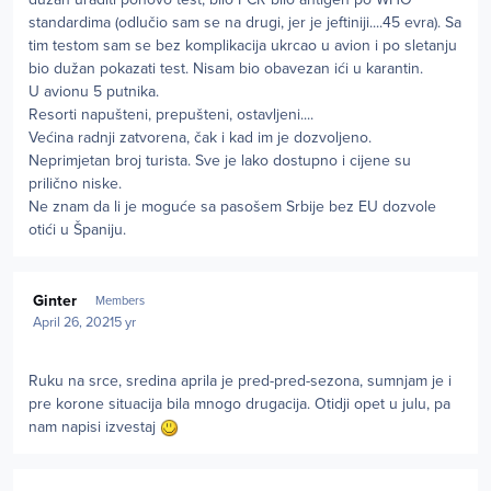
standardima (odlučio sam se na drugi, jer je jeftiniji....45 evra). Sa
tim testom sam se bez komplikacija ukrcao u avion i po sletanju
bio dužan pokazati test. Nisam bio obavezan ići u karantin.
U avionu 5 putnika.
Resorti napušteni, prepušteni, ostavljeni....
Većina radnji zatvorena, čak i kad im je dozvoljeno.
Neprimjetan broj turista. Sve je lako dostupno i cijene su
prilično niske.
Ne znam da li je moguće sa pasošem Srbije bez EU dozvole
otići u Španiju.
Author stats
Ginter
Members
April 26, 2021
5 yr
Ruku na srce, sredina aprila je pred-pred-sezona, sumnjam je i
pre korone situacija bila mnogo drugacija. Otidji opet u julu, pa
nam napisi izvestaj
Author stats