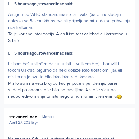
5 hours ago, stevancelinac said:
Antigen po WHO standardima se prihvata. (barem u slučaju
dolaska sa Balearskih ostrva ali prijavljeno mi je da se prihvataju
i sa Balkana).
To je korisna informacija. A da li isti test oslobadja i karantina u
Srbiji?
5 hours ago, stevancelinac said:
I nisam baš ubijeđen da su turisti u velikom broju boravili i
tokom Uskrsa. Sigurno da neki dolaze (kao uostalom i ja), ali
mislim da je sve to bilo jako jako redukovano.
Mislio sam na veci broj od kad je pocela pandemija, barem
sudeci po onom sto je bilo po medijima. A sto je sigurno
neuporedivo manje turista nego u normalnim vremenima
Author stats
stevancelinac
Members
April 27, 2021
5 yr