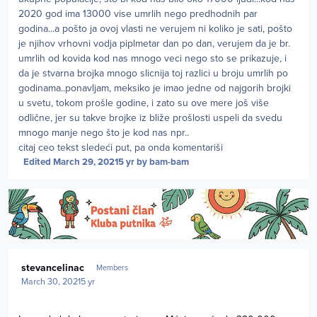
2020 god ima 13000 vise umrlih nego predhodnih par
godina...a pošto ja ovoj vlasti ne verujem ni koliko je sati, pošto
je njihov vrhovni vodja piplmetar dan po dan, verujem da je br.
umrlih od kovida kod nas mnogo veci nego sto se prikazuje, i
da je stvarna brojka mnogo slicnija toj razlici u broju umrlih po
godinama..ponavljam, meksiko je imao jedne od najgorih brojki
u svetu, tokom prošle godine, i zato su ove mere još više
odlične, jer su takve brojke iz bliže prošlosti uspeli da svedu
mnogo manje nego što je kod nas npr..
citaj ceo tekst sledeći put, pa onda komentariši
Edited
March 29, 2021
5 yr
by bam-bam
Author stats
stevancelinac
Members
March 30, 2021
5 yr