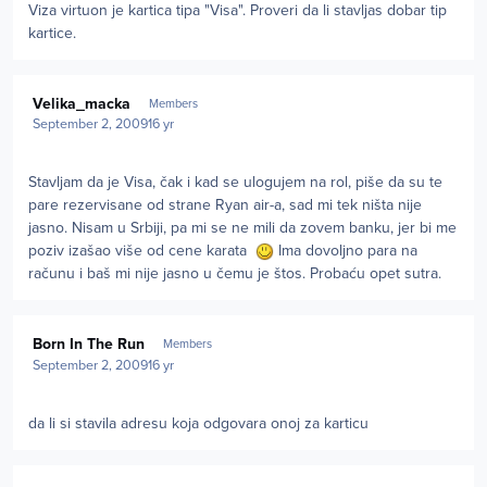
Viza virtuon je kartica tipa "Visa". Proveri da li stavljas dobar tip
kartice.
Author stats
Velika_macka
Members
September 2, 2009
16 yr
Stavljam da je Visa, čak i kad se ulogujem na rol, piše da su te
pare rezervisane od strane Ryan air-a, sad mi tek ništa nije
jasno. Nisam u Srbiji, pa mi se ne mili da zovem banku, jer bi me
poziv izašao više od cene karata
Ima dovoljno para na
računu i baš mi nije jasno u čemu je štos. Probaću opet sutra.
Author stats
Born In The Run
Members
September 2, 2009
16 yr
da li si stavila adresu koja odgovara onoj za karticu
Author stats