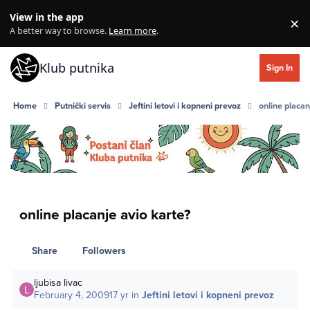
Skip to content
View in the app
×
Di
A better way to browse.
Learn more
.
Klub putnika
Sign In
Home
Putnički servis
Jeftini letovi i kopneni prevoz
online placan
online placanje avio karte?
Share
Followers
ljubisa livac
February 4, 2009
17 yr
in
Jeftini letovi i kopneni prevoz