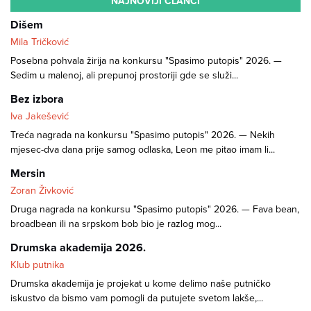
NAJNOVIJI ČLANCI
Dišem
Mila Tričković
Posebna pohvala žirija na konkursu "Spasimo putopis" 2026. —
Sedim u malenoj, ali prepunoj prostoriji gde se služi...
Bez izbora
Iva Jakešević
Treća nagrada na konkursu "Spasimo putopis" 2026. — Nekih
mjesec-dva dana prije samog odlaska, Leon me pitao imam li...
Mersin
Zoran Živković
Druga nagrada na konkursu "Spasimo putopis" 2026. — Fava bean,
broadbean ili na srpskom bob bio je razlog mog...
Drumska akademija 2026.
Klub putnika
Drumska akademija je projekat u kome delimo naše putničko
iskustvo da bismo vam pomogli da putujete svetom lakše,...