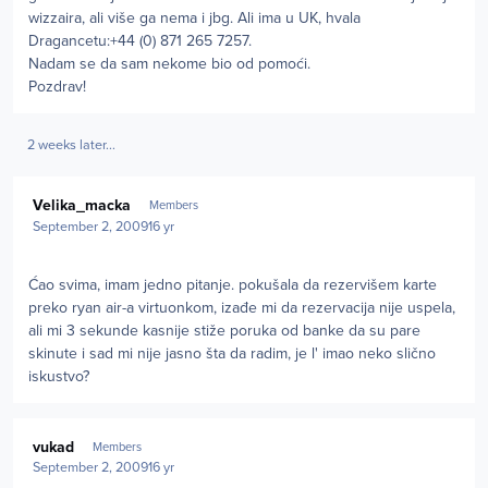
wizzaira, ali više ga nema i jbg. Ali ima u UK, hvala
Dragancetu:+44 (0) 871 265 7257.
Nadam se da sam nekome bio od pomoći.
Pozdrav!
2 weeks later...
Author stats
Velika_macka
Members
September 2, 2009
16 yr
Ćao svima, imam jedno pitanje. pokušala da rezervišem karte
preko ryan air-a virtuonkom, izađe mi da rezervacija nije uspela,
ali mi 3 sekunde kasnije stiže poruka od banke da su pare
skinute i sad mi nije jasno šta da radim, je l' imao neko slično
iskustvo?
Author stats
vukad
Members
September 2, 2009
16 yr