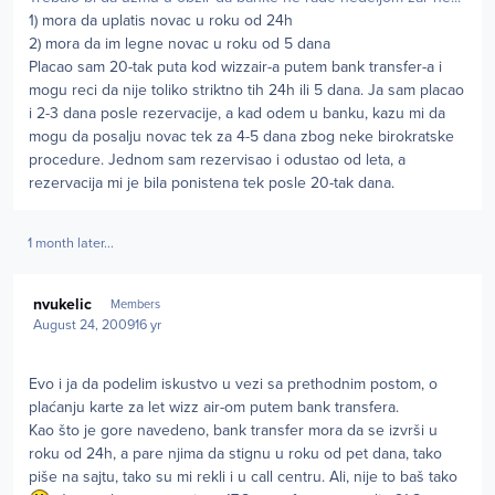
1) mora da uplatis novac u roku od 24h
2) mora da im legne novac u roku od 5 dana
Placao sam 20-tak puta kod wizzair-a putem bank transfer-a i
mogu reci da nije toliko striktno tih 24h ili 5 dana. Ja sam placao
i 2-3 dana posle rezervacije, a kad odem u banku, kazu mi da
mogu da posalju novac tek za 4-5 dana zbog neke birokratske
procedure. Jednom sam rezervisao i odustao od leta, a
rezervacija mi je bila ponistena tek posle 20-tak dana.
1 month later...
Author stats
nvukelic
Members
August 24, 2009
16 yr
Evo i ja da podelim iskustvo u vezi sa prethodnim postom, o
plaćanju karte za let wizz air-om putem bank transfera.
Kao što je gore navedeno, bank transfer mora da se izvrši u
roku od 24h, a pare njima da stignu u roku od pet dana, tako
piše na sajtu, tako su mi rekli i u call centru. Ali, nije to baš tako