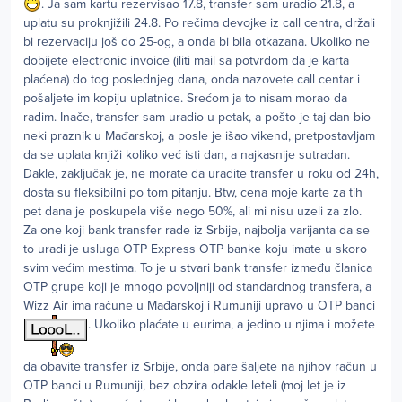
. Ja sam kartu rezervisao 17.8, transfer sam uradio 21.8, a
uplatu su proknjižili 24.8. Po rečima devojke iz call centra, držali
bi rezervaciju još do 25-og, a onda bi bila otkazana. Ukoliko ne
dobijete electronic invoice (iliti mail sa potvrdom da je karta
plaćena) do tog poslednjeg dana, onda nazovete call centar i
pošaljete im kopiju uplatnice. Srećom ja to nisam morao da
radim. Inače, transfer sam uradio u petak, a pošto je taj dan bio
neki praznik u Mađarskoj, a posle je išao vikend, pretpostavljam
da se uplata knjiži koliko već isti dan, a najkasnije sutradan.
Dakle, zaključak je, ne morate da uradite transfer u roku od 24h,
dosta su fleksibilni po tom pitanju. Btw, cena moje karte za tih
pet dana je poskupela više nego 50%, ali mi nisu uzeli za zlo.
Za one koji bank transfer rade iz Srbije, najbolja varijanta da se
to uradi je usluga OTP Express OTP banke koju imate u skoro
svim većim mestima. To je u stvari bank transfer između članica
OTP grupe koji je mnogo povoljniji od standardnog transfera, a
Wizz Air ima račune u Mađarskoj i Rumuniji upravo u OTP banci
. Ukoliko plaćate u eurima, a jedino u njima i možete
da obavite transfer iz Srbije, onda pare šaljete na njihov račun u
OTP banci u Rumuniji, bez obzira odakle leteli (moj let je iz