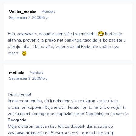
Author stats
Velika_macka
Members
September 2, 2009
16 yr
Evo, završavam, dosadila sam više i samoj sebi
Kartica je
aktivna, proverila ja preko net bankinga, tako da je ko zna šta u
pitanju, nije ni bitno više, izgleda da mi Pariz nije suđen ove
jeseni
Author stats
mnikola
Members
September 9, 2009
16 yr
Dobro vece!
Imam jednu molbu, da li neko ima viza elektron karticu koja
prolazi pri kupovini Rajanerovih karata i pri tome bi bio voljan ili
voljna da mi pomogne pri kupovini karte? Napominjem da sam iz
Beograda.
Moja elektron kartica stize tek za desetak dana, sutra se
zavrsava promocija od 5 evra, a vec su obrnuli ceo krug