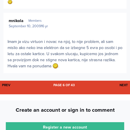
Author stats
mnikola
Members
September 10, 2009
16 yr
Imam ja vizu virtuon i novac na njoj, to nije problem, ali sam
mislio ako neko ima elektron da se izbegne 5 evra po osobi i po
letu za ostale kartice. U svakom slucaju, kupicemo jos jednom
sa provizijom dok ne stigne nova kartica, nije strasna razlika.
Hvala vam na ponudama
.
FIRST PAGE
L
PREV
PAGE 6 OF 43
NEXT
Create an account or sign in to comment
Register a new account