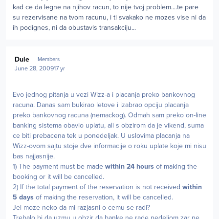
kad ce da legne na njihov racun, to nije tvoj problem....te pare
su rezervisane na tvom racunu, i ti svakako ne mozes vise ni da
ih podignes, ni da obustavis transakciju...
Author stats
Dule
Members
June 28, 2009
17 yr
Evo jednog pitanja u vezi Wizz-a i placanja preko bankovnog
racuna. Danas sam bukirao letove i izabrao opciju placanja
preko bankovnog racuna (nemackog). Odmah sam preko on-line
banking sistema obavio uplatu, ali s obzirom da je vikend, suma
ce biti prebacena tek u ponedeljak. U uslovima placanja na
Wizz-ovom sajtu stoje dve informacije o roku uplate koje mi nisu
bas najjasnije.
1) The payment must be made
within 24 hours
of making the
booking or it will be cancelled.
2) If the total payment of the reservation is not received
within
5 days
of making the reservation, it will be cancelled.
Jel moze neko da mi razjasni o cemu se radi?
Trebalo bi da uzmu u obzir da banke ne rade nedeljom zar ne...