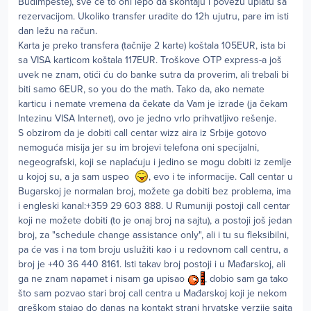
Budimpešte), sve će to oni lepo da skontaju i povežu uplatu sa
rezervacijom. Ukoliko transfer uradite do 12h ujutru, pare im isti
dan ležu na račun.
Karta je preko transfera (tačnije 2 karte) koštala 105EUR, ista bi
sa VISA karticom koštala 117EUR. Troškove OTP express-a još
uvek ne znam, otići ću do banke sutra da proverim, ali trebali bi
biti samo 6EUR, so you do the math. Tako da, ako nemate
karticu i nemate vremena da čekate da Vam je izrade (ja čekam
Intezinu VISA Internet), ovo je jedno vrlo prihvatljivo rešenje.
S obzirom da je dobiti call centar wizz aira iz Srbije gotovo
nemoguća misija jer su im brojevi telefona oni specijalni,
negeografski, koji se naplaćuju i jedino se mogu dobiti iz zemlje
u kojoj su, a ja sam uspeo
, evo i te informacije. Call centar u
Bugarskoj je normalan broj, možete ga dobiti bez problema, ima
i engleski kanal:+359 29 603 888. U Rumuniji postoji call centar
koji ne možete dobiti (to je onaj broj na sajtu), a postoji još jedan
broj, za "schedule change assistance only", ali i tu su fleksibilni,
pa će vas i na tom broju uslužiti kao i u redovnom call centru, a
broj je +40 36 440 8161. Isti takav broj postoji i u Mađarskoj, ali
ga ne znam napamet i nisam ga upisao
, dobio sam ga tako
što sam pozvao stari broj call centra u Mađarskoj koji je nekom
greškom stajao do danas na kontakt strani hrvatske verzije sajta