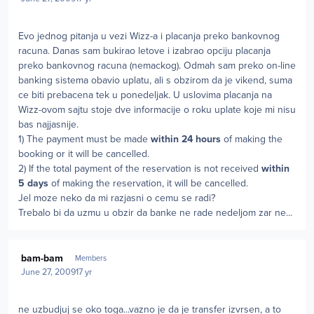
Evo jednog pitanja u vezi Wizz-a i placanja preko bankovnog
racuna. Danas sam bukirao letove i izabrao opciju placanja
preko bankovnog racuna (nemackog). Odmah sam preko on-line
banking sistema obavio uplatu, ali s obzirom da je vikend, suma
ce biti prebacena tek u ponedeljak. U uslovima placanja na
Wizz-ovom sajtu stoje dve informacije o roku uplate koje mi nisu
bas najjasnije.
1) The payment must be made
within 24 hours
of making the
booking or it will be cancelled.
2) If the total payment of the reservation is not received
within
5 days
of making the reservation, it will be cancelled.
Jel moze neko da mi razjasni o cemu se radi?
Trebalo bi da uzmu u obzir da banke ne rade nedeljom zar ne...
Author stats
bam-bam
Members
June 27, 2009
17 yr
ne uzbudjuj se oko toga...vazno je da je transfer izvrsen, a to