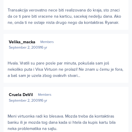
Transakcija verovatno nece biti realizovana do kraja, sto znaci
da ce ti pare biti vracene na karticu, sacekaj nedelju dana. Ako
ne, onda ti ne ostaje nista drugo nego da kontaktiras Ryanair.
Author stats
Velika_macka
Members
September 2, 2009
16 yr
Hvala. Vratili su pare posle par minuta, pokušala sam još
nekoliko puta i Visa Virtuon ne prolazi! Ne znam u čemu je fora,
a baš sam je uzela zbog ovakvih stvari...
Author stats
Cruela DeVil
Members
September 2, 2009
16 yr
Meni virtuonka radi ko blesava. Mozda treba da kontaktiras
banku ili je mozda tog dana kada si htela da kupis kartu bila
neka problematika na sajtu.