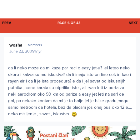
FIRST PAGE
L
PREV
PAGE 6 OF 43
NEXT
Author stats
wosha
Members
June 22, 2009
17 yr
da li neko moze da mi kaze par reci o easy jet-u? jel leteo neko
skoro i kakva su mu iskustva? da li imaju isto on line cek in kao i
rayan air i da li je ista procedura? e da i jel savet od iskusnijih
putnika , cene karata su otprilike iste , ali ryan leti iz porta za
neki aerodrom oko 90 km od pariza a easy jet leti na sarl de
gol, pa nekako kontam da mi je to bolje jel je blize gradu,mogu
samo metroom da hotela, bez da placam jos onaj bus oko 12 e....
neko misljenje , savet , iskustvo