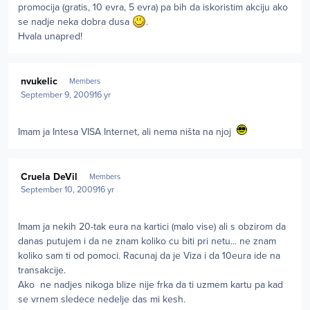
promocija (gratis, 10 evra, 5 evra) pa bih da iskoristim akciju ako
se nadje neka dobra dusa
.
Hvala unapred!
Author stats
nvukelic
Members
September 9, 2009
16 yr
Imam ja Intesa VISA Internet, ali nema ništa na njoj
Author stats
Cruela DeVil
Members
September 10, 2009
16 yr
Imam ja nekih 20-tak eura na kartici (malo vise) ali s obzirom da
danas putujem i da ne znam koliko cu biti pri netu... ne znam
koliko sam ti od pomoci. Racunaj da je Viza i da 10eura ide na
transakcije.
Ako ne nadjes nikoga blize nije frka da ti uzmem kartu pa kad
se vrnem sledece nedelje das mi kesh.