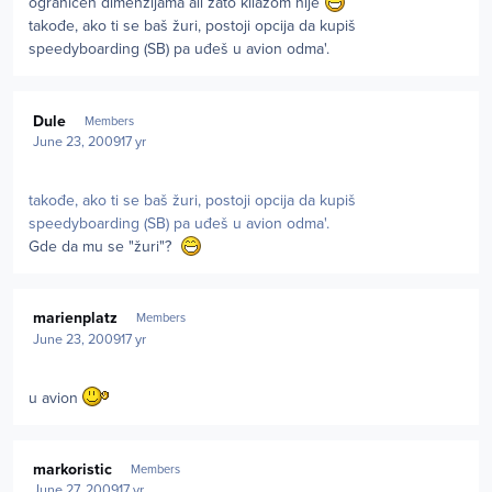
ograničen dimenzijama ali zato kilažom nije
takođe, ako ti se baš žuri, postoji opcija da kupiš
speedyboarding (SB) pa uđeš u avion odma'.
Author stats
Dule
Members
June 23, 2009
17 yr
takođe, ako ti se baš žuri, postoji opcija da kupiš
speedyboarding (SB) pa uđeš u avion odma'.
Gde da mu se "žuri"?
Author stats
marienplatz
Members
June 23, 2009
17 yr
u avion
Author stats
markoristic
Members
June 27, 2009
17 yr