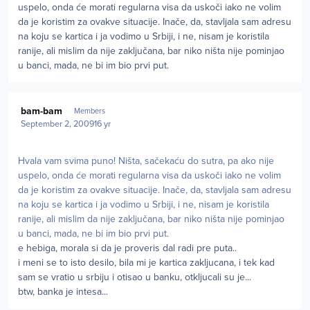
uspelo, onda će morati regularna visa da uskoči iako ne volim
da je koristim za ovakve situacije. Inače, da, stavljala sam adresu
na koju se kartica i ja vodimo u Srbiji, i ne, nisam je koristila
ranije, ali mislim da nije zaključana, bar niko ništa nije pominjao
u banci, mada, ne bi im bio prvi put.
Author stats
bam-bam
Members
September 2, 2009
16 yr
Hvala vam svima puno! Ništa, sačekaću do sutra, pa ako nije
uspelo, onda će morati regularna visa da uskoči iako ne volim
da je koristim za ovakve situacije. Inače, da, stavljala sam adresu
na koju se kartica i ja vodimo u Srbiji, i ne, nisam je koristila
ranije, ali mislim da nije zaključana, bar niko ništa nije pominjao
u banci, mada, ne bi im bio prvi put.
e hebiga, morala si da je proveris dal radi pre puta..
i meni se to isto desilo, bila mi je kartica zakljucana, i tek kad
sam se vratio u srbiju i otisao u banku, otkljucali su je...
btw, banka je intesa...