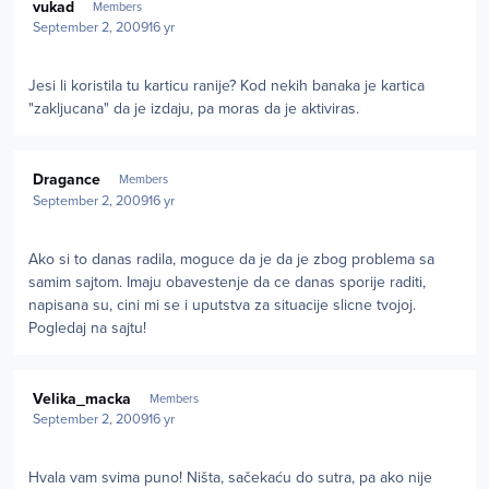
vukad
Members
September 2, 2009
16 yr
Jesi li koristila tu karticu ranije? Kod nekih banaka je kartica
"zakljucana" da je izdaju, pa moras da je aktiviras.
Author stats
Dragance
Members
September 2, 2009
16 yr
Ako si to danas radila, moguce da je da je zbog problema sa
samim sajtom. Imaju obavestenje da ce danas sporije raditi,
napisana su, cini mi se i uputstva za situacije slicne tvojoj.
Pogledaj na sajtu!
Author stats
Velika_macka
Members
September 2, 2009
16 yr
Hvala vam svima puno! Ništa, sačekaću do sutra, pa ako nije