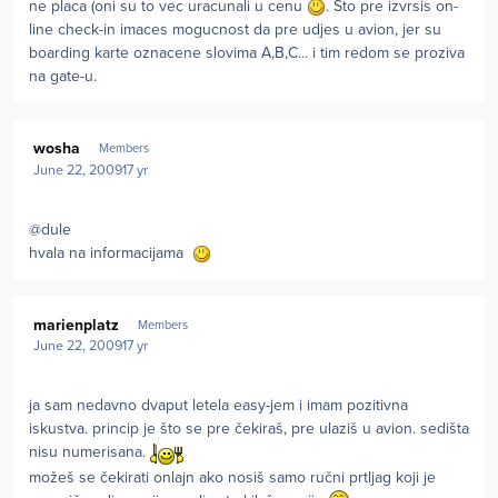
ne placa (oni su to vec uracunali u cenu
. Sto pre izvrsis on-
line check-in imaces mogucnost da pre udjes u avion, jer su
boarding karte oznacene slovima A,B,C... i tim redom se proziva
na gate-u.
Author stats
wosha
Members
June 22, 2009
17 yr
@dule
hvala na informacijama
Author stats
marienplatz
Members
June 22, 2009
17 yr
ja sam nedavno dvaput letela easy-jem i imam pozitivna
iskustva. princip je što se pre čekiraš, pre ulaziš u avion. sedišta
nisu numerisana.
možeš se čekirati onlajn ako nosiš samo ručni prtljag koji je