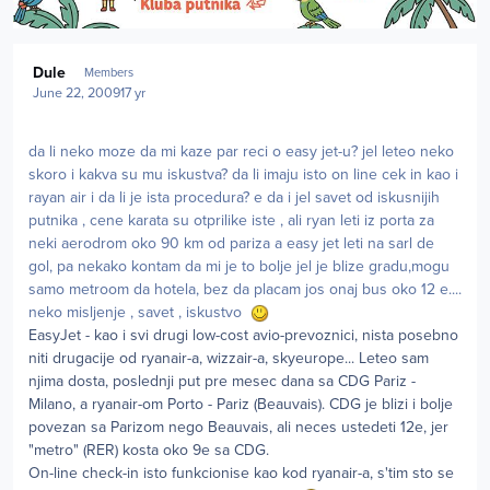
Author stats
Dule
Members
June 22, 2009
17 yr
da li neko moze da mi kaze par reci o easy jet-u? jel leteo neko
skoro i kakva su mu iskustva? da li imaju isto on line cek in kao i
rayan air i da li je ista procedura? e da i jel savet od iskusnijih
putnika , cene karata su otprilike iste , ali ryan leti iz porta za
neki aerodrom oko 90 km od pariza a easy jet leti na sarl de
gol, pa nekako kontam da mi je to bolje jel je blize gradu,mogu
samo metroom da hotela, bez da placam jos onaj bus oko 12 e....
neko misljenje , savet , iskustvo
EasyJet - kao i svi drugi low-cost avio-prevoznici, nista posebno
niti drugacije od ryanair-a, wizzair-a, skyeurope... Leteo sam
njima dosta, poslednji put pre mesec dana sa CDG Pariz -
Milano, a ryanair-om Porto - Pariz (Beauvais). CDG je blizi i bolje
povezan sa Parizom nego Beauvais, ali neces ustedeti 12e, jer
"metro" (RER) kosta oko 9e sa CDG.
On-line check-in isto funkcionise kao kod ryanair-a, s'tim sto se