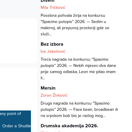
Dišem
Mila Tričković
Posebna pohvala žirija na konkursu
"Spasimo putopis" 2026. — Sedim u
malenoj, ali prepunoj prostoriji gde se
služi...
Bez izbora
Iva Jakešević
Treća nagrada na konkursu "Spasimo
putopis" 2026. — Nekih mjesec-dva dana
prije samog odlaska, Leon me pitao imam
li...
Mersin
Zoran Živković
Druga nagrada na konkursu "Spasimo
putopis" 2026. — Fava bean, broadbean ili
any point of
na srpskom bob bio je razlog mog...
Drumska akademija 2026.
Order a Shuttle