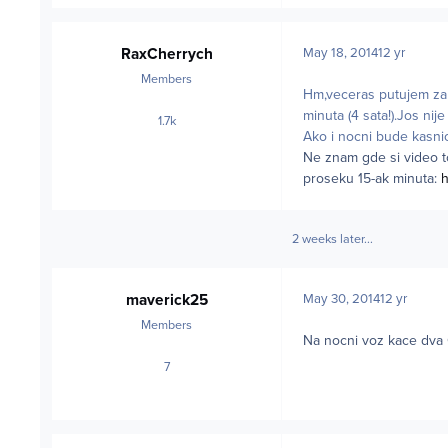
RaxCherrych
May 18, 2014
12 yr
Members
Hm,veceras putujem za 
minuta (4 sata!).Jos nij
1.7k
posts
Ako i nocni bude kasnio
Ne znam gde si video to
proseku 15-ak minuta:
h
2 weeks later...
maverick25
May 30, 2014
12 yr
Members
Na nocni voz kace dva Č
7
posts