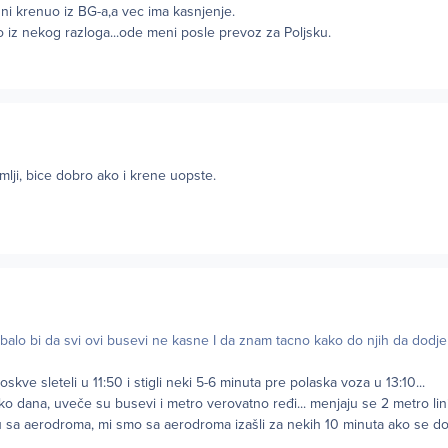
e ni krenuo iz BG-a,a vec ima kasnjenje.
 iz nekog razloga...ode meni posle prevoz za Poljsku.
lji, bice dobro ako i krene uopste.
rebalo bi da svi ovi busevi ne kasne I da znam tacno kako do njih da dodj
kve sleteli u 11:50 i stigli neki 5-6 minuta pre polaska voza u 13:10...
ko dana, uveče su busevi i metro verovatno ređi... menjaju se 2 metro linije.
u sa aerodroma, mi smo sa aerodroma izašli za nekih 10 minuta ako se d