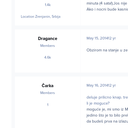
minuta (4 sata!).Jos nij
1.4k
posts
Ako i nocni bude kasnio
Location
Zrenjanin, Srbija
Dragance
May 15, 2014
12 yr
Members
Obzirom na stanje u zem
4.6k
posts
Čarka
May 16, 2014
12 yr
Members
deluje prilicno knap. t
li je moguce?
1
posts
moguće je, mi smo iz Mos
jedino što je to bilo pre
da budeš prva na izlaz