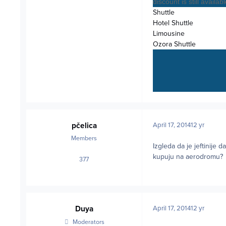
discount is still availabl
Shuttle
Hotel Shuttle
Limousine
Ozora Shuttle
pčelica
April 17, 2014
12 yr
Members
Izgleda da je jeftinije
kupuju na aerodromu?
377
posts
Duya
April 17, 2014
12 yr
Moderators