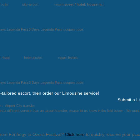
city city-airport return
street / hotel:
house nr.:
Days Legenda Pass3 Days Legenda Pass coupon code:
hotel hotel-airport return
hotel:
Days Legenda Pass3 Days Legenda Pass coupon code:
-tailored escort, then order our Limousine service!
Submit a L
 : Airport-City transfer
eed a different service than an airport transfer, please let us know in the field below: We con
 from Ferihegy to Ozora Festival?
Click here
to quickly reserve your plac