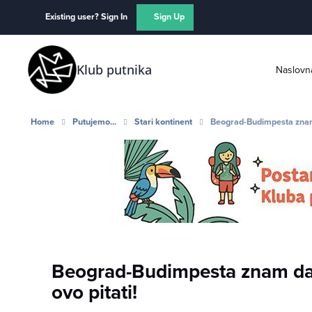
Skip to content
Existing user? Sign In
Sign Up
Klub putnika
Naslovn
Home
Putujemo...
Stari kontinent
Beograd-Budimpesta znam d
Beograd-Budimpesta znam da 
ovo pitati!