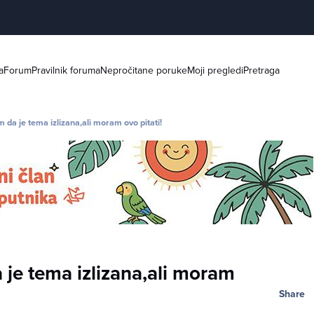
a
Forum
Pravilnik foruma
Nepročitane poruke
Moji pregledi
Pretraga
a je tema izlizana,ali moram ovo pitati!
je tema izlizana,ali moram
Share