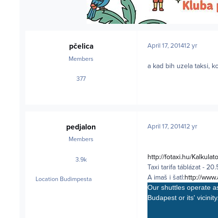
pčelica
April 17, 2014
12 yr
Members
a kad bih uzela taksi, k
377
posts
pedjalon
April 17, 2014
12 yr
Members
http://fotaxi.hu/Kalkul
3.9k
posts
Taxi tarifa táblázat
- 20
A imaš i šatl:
http://www.
Location
Budimpesta
Our shuttles operate a
Budapest or its' vicinity