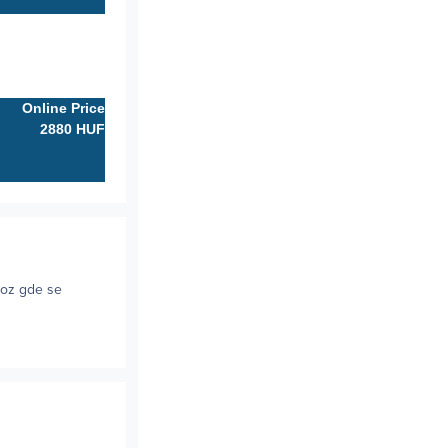
Online Price
2880 HUF
voz gde se