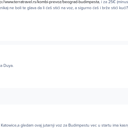
tp://www.terratravel.rs/kombi-prevoz/beograd-budimpesta
, i za 25€ (min
ka) ne boli te glava da li ćeš stići na voz, a sigurno ćeš i brže stići kući?
ala Duya.
Katowice,a gledam ovaj jutarnji voz za Budimpestu vec u startu ima kas