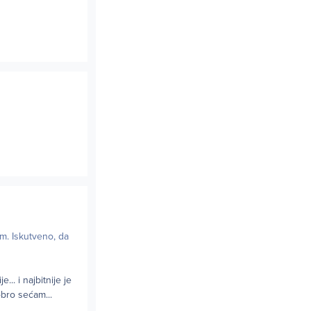
em. Iskutveno, da
.. i najbitnije je
obro sećam...