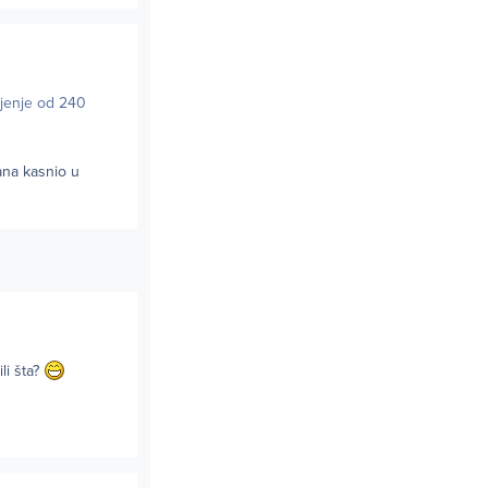
njenje od 240
ana kasnio u
li šta?