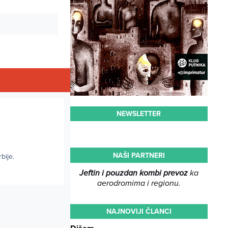
NEWSLETTER
NAŠI PARTNERI
bije.
Jeftin i pouzdan kombi prevoz
ka
aerodromima i regionu.
NAJNOVIJI ČLANCI