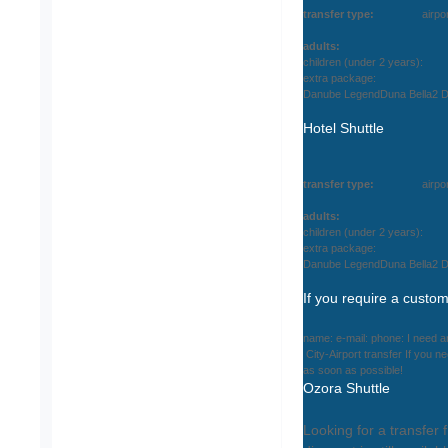
transfer type:
airport-
adults:
children (under 2 years):
extra package:
Danube LegendDuna Bella2 
Hotel Shuttle
transfer type:
airport-
adults:
children (under 2 years):
extra package:
Danube LegendDuna Bella2 
If you require a custom
name: e-mail: phone: I need an
City-Airport transfer If you n
as soon as possible!
Ozora Shuttle
Looking for a transfer