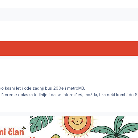
o kasni let i ode zadnji bus 200e i metroM3.
tiš vreme dolaska te linije i da se informišeš, možda, i za neki kombi do Sr