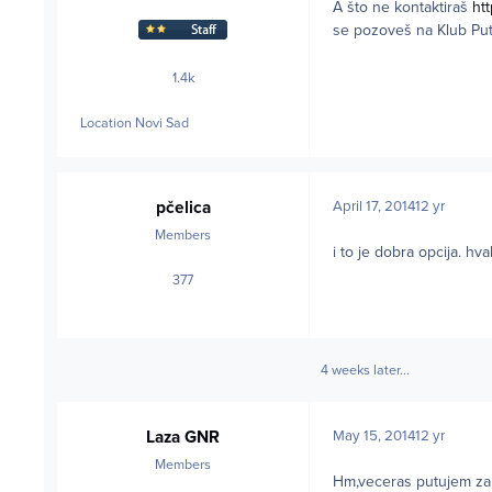
A što ne kontaktiraš
ht
se pozoveš na Klub Putni
1.4k
posts
Location
Novi Sad
pčelica
April 17, 2014
12 yr
Members
i to je dobra opcija. hv
377
posts
4 weeks later...
Laza GNR
May 15, 2014
12 yr
Members
Hm,veceras putujem za 