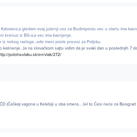
Katowice,a gledam ovaj jutarnji voz za Budimpestu vec u startu ima kas
e ni krenuo iz BG-a,a vec ima kasnjenje.
 iz nekog razloga...ode meni posle prevoz za Poljsku.
 kašnenje. Ja na slovačkom sajtu vidim da je svaki dan u poslednjih 7 d
ttp://poloha.vlaku.sk/en/vlak/272/
D (Češka) vagona u Kelebiji u oba smera... Jel to Česi neće za Beograd i