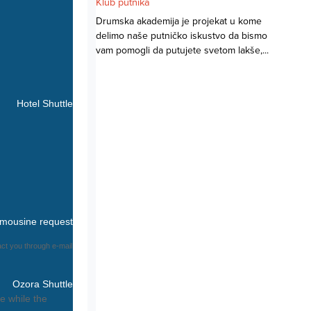
Klub putnika
Drumska akademija je projekat u kome
delimo naše putničko iskustvo da bismo
vam pomogli da putujete svetom lakše,...
Hotel Shuttle
imousine request
tact you through e-mail
Ozora Shuttle
e while the