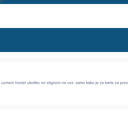
e!
 da uzmem hostel ukoliko ne stignem na voz. samo kako je za karte za pre