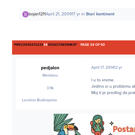
bojan1211
April 21, 2009
17 yr
in
Stari kontinent
FIRST PAGE
LAST PAGE
PREV
29
30
31
32
33
34
35
36
37
38
39
NEXT
PAGE 34 OF 50
pedjalon
April 17, 2014
12 yr
Members
I u to vreme.
Jedino si u problemu ak
3.9k
posts
Moj ti je predlog da pra
Location
Budimpesta