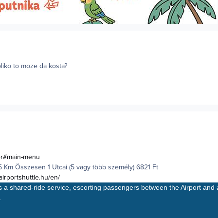
oliko to moze da kosta?
ator#main-menu
.5 Km
Összesen 1 Utcai (5 vagy több személy) 6821 Ft
airportshuttle.hu/en/
s a shared-ride service, escorting passengers between the Airport and 
.