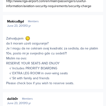
http://www.riga-airport.com/en/main/passengers/useful-
information/aviation-security-requirements/security-charge
Author stats
MakicaBgd
Members
June 23, 2013
13 yr
Zahvaljujem
da li moram uzeti osiguranje?
Je l mogu da ne cekiram ovaj kvadratic za sedista, da ne platim
10e, posto mi je svejedno gde cu sedeti?!
Mislim na ovo:
RESERVE YOUR SEATS AND ENJOY
√ Includes PRIORITY BOARDING
√ EXTRA LEG ROOM in over-wing seats
√ Sit with family and friends
Please check box if you wish to reserve seats.
Author stats
dalib0r
Members
June 23, 2013
13 yr