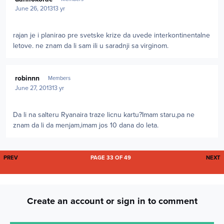
June 26, 2013
13 yr
rajan je i planirao pre svetske krize da uvede interkontinentalne
letove. ne znam da li sam ili u saradnji sa virginom.
Author stats
robinnn
Members
June 27, 2013
13 yr
Da li na salteru Ryanaira traze licnu kartu?Imam staru,pa ne
znam da li da menjam,imam jos 10 dana do leta.
FIRST PAGE
L
PREV
PAGE 33 OF 49
NEXT
Create an account or sign in to comment