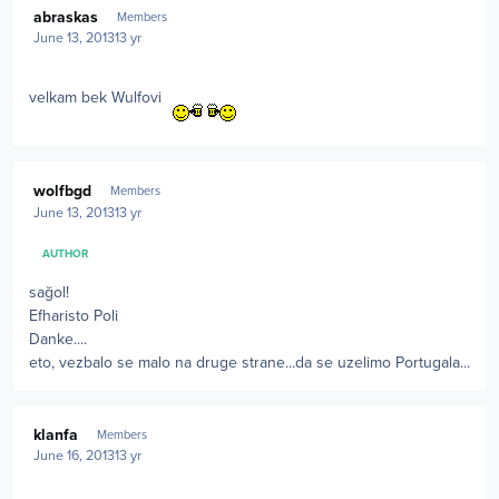
abraskas
Members
June 13, 2013
13 yr
velkam bek Wulfovi
Author stats
wolfbgd
Members
June 13, 2013
13 yr
AUTHOR
sağol!
Efharisto Poli
Danke....
eto, vezbalo se malo na druge strane...da se uzelimo Portugala...
Author stats
klanfa
Members
June 16, 2013
13 yr