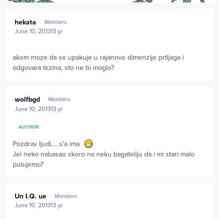
Author stats
hekata
Members
June 10, 2013
13 yr
akom moze da se upakuje u rajanove dimenzije prtljaga i
odgovara tezina, sto ne bi moglo?
Author stats
wolfbgd
Members
June 10, 2013
13 yr
AUTHOR
Pozdrav ljudi.... s'a ima
Jel neko nabasao skoro na neku bagateliju da i mi stari malo
putujemo?
Author stats
Un I.Q. ue
Members
June 10, 2013
13 yr