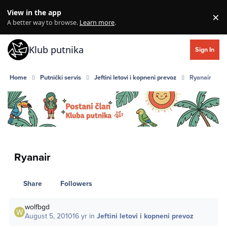
Skip to content
View in the app
×
Di
A better way to browse.
Learn more
.
Klub putnika
Sign In
Home
Putnički servis
Jeftini letovi i kopneni prevoz
Ryanair
Ryanair
Share
Followers
wolfbgd
August 5, 2010
16 yr
in
Jeftini letovi i kopneni prevoz