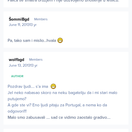
Palica se smatra oružjem i nije dozvoljeno unošenje u letilicu.
Author stats
ŠommiBgd
Members
June 11, 2013
13 yr
Pa, tako sam i mislio...hvala
Author stats
wolfbgd
Members
June 13, 2013
13 yr
AUTHOR
Pozdrav ljudi.... s'a ima
Jel neko nabasao skoro na neku bagateliju da i mi stari malo
putujemo?
A gde ste vi? Eno ljudi pitaju za Portugal, a nema ko da
odgovori!!!
Malo smo zabusavali .... sad ce vidimo zaostalo gradivo....
Author stats