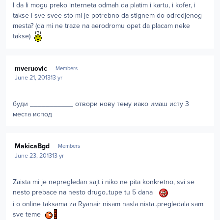
I da li mogu preko interneta odmah da platim i kartu, i kofer, i
takse i sve svee sto mi je potrebno da stignem do odredjenog
mesta? (da mi ne traze na aerodromu opet da placam neke
takse)
Author stats
mveruovic
Members
June 21, 2013
13 yr
буди ___________ отвори нову тему иако имаш исту 3
места испод
Author stats
MakicaBgd
Members
June 23, 2013
13 yr
Zaista mi je nepregledan sajt i niko ne pita konkretno, svi se
nesto prebace na nesto drugo..tupe tu 5 dana
i o online taksama za Ryanair nisam nasla nista..pregledala sam
sve teme