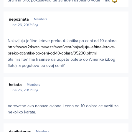
Sram ih bilo, pokusavaju da zarade i uspesno vode firmu
Author stats
nepoznata
Members
June 26, 2013
13 yr
Najavljuju jeftine letove preko Atlantika po ceni od 10 dolara.
http://www.24sata.rs/vesti/svet/vest/najavljuju-jeftine-letove-
preko-atlantika-po-ceni-od-10-dolara/95290.phtml
Sta mislite? Ima li sanse da uopste polete do Amerike (zbog
flote), a pogotovo po ovoj ceni?
Author stats
hekata
Members
June 26, 2013
13 yr
Verovatno ako nabave avione i cena od 10 dolara ce vaziti za
nekoliko karata.
Author stats
danilokorac
Members