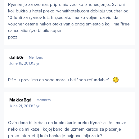
Ryaniar je za sve nas pripremio veeliko iznenadjenje.. Svi oni
koji bukiraju hotel preko ryanaithotels.com dobijaju voucher od
10 funti za ryanov let.. Eh,sad,ako ima ko voljan da vidi da li
voucher ostane nakon otakzivanja onog smjestaja koji ima "free
cancelation",zo bi bilo super..
pozz
Author stats
dalib0r
Members
June 16, 2013
13 yr
Piše u pravilima da sobe moraju biti "non-refundable".
Author stats
MakicaBgd
Members
June 21, 2013
13 yr
Ovih dana bi trebalo da kupim karte preko Rynair-a. Je l moze
neko da mi kaze i kojoj banci da uzmem karticu za placanje
preko internet tj koja banka je najpovoljnija za to?