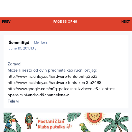
FIRST PAGE
L
PREV
PAGE 33 OF 49
NEXT
Author stats
ŠommiBgd
Members
June 10, 2013
13 yr
Zdravo!
Moze li nesto od ovih predmeta kao rucni ortljag:
http://www.mckinley.eu/hardware-tents-bali-p2523
http://www.mckinley.eu/hardware-tents-kea-3-p2498
http://www.google.com/m?q=palica+na+izvlacenje&client=ms-
opera-mini-android&channel=new
Fala vi