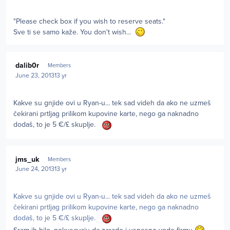
"Please check box if you wish to reserve seats."
Sve ti se samo kaže. You don't wish...
Author stats
dalib0r
Members
June 23, 2013
13 yr
Kakve su gnjide ovi u Ryan-u... tek sad videh da ako ne uzmeš
čekirani prtljag prilikom kupovine karte, nego ga naknadno
dodaš, to je 5 €/£ skuplje.
Author stats
jms_uk
Members
June 24, 2013
13 yr
Kakve su gnjide ovi u Ryan-u... tek sad videh da ako ne uzmeš
čekirani prtljag prilikom kupovine karte, nego ga naknadno
dodaš, to je 5 €/£ skuplje.