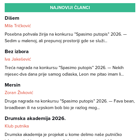
NAJNOVIJI ČLANCI
Dišem
Mila Tričković
Posebna pohvala žirija na konkursu "Spasimo putopis" 2026. —
Sedim u malenoj, ali prepunoj prostoriji gde se služi...
Bez izbora
Iva Jakešević
Treća nagrada na konkursu "Spasimo putopis" 2026. — Nekih
mjesec-dva dana prije samog odlaska, Leon me pitao imam li...
Mersin
Zoran Živković
Druga nagrada na konkursu "Spasimo putopis" 2026. — Fava bean,
broadbean ili na srpskom bob bio je razlog mog...
Drumska akademija 2026.
Klub putnika
Drumska akademija je projekat u kome delimo naše putničko