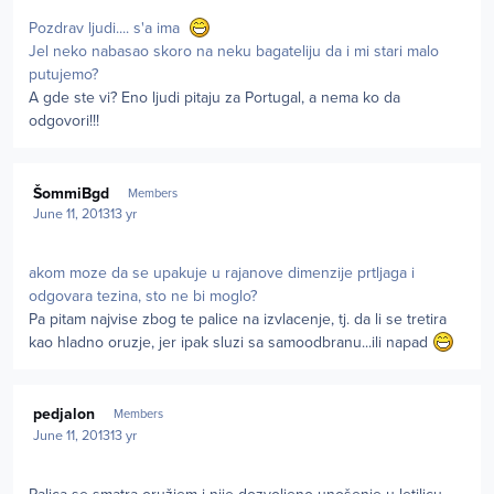
Pozdrav ljudi.... s'a ima
Jel neko nabasao skoro na neku bagateliju da i mi stari malo
putujemo?
A gde ste vi? Eno ljudi pitaju za Portugal, a nema ko da
odgovori!!!
Author stats
ŠommiBgd
Members
June 11, 2013
13 yr
akom moze da se upakuje u rajanove dimenzije prtljaga i
odgovara tezina, sto ne bi moglo?
Pa pitam najvise zbog te palice na izvlacenje, tj. da li se tretira
kao hladno oruzje, jer ipak sluzi sa samoodbranu...ili napad
Author stats
pedjalon
Members
June 11, 2013
13 yr