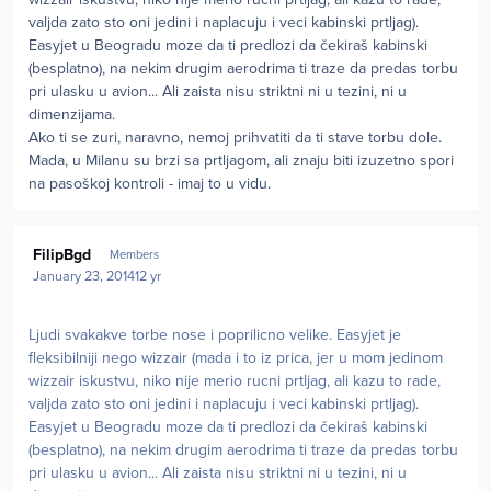
valjda zato sto oni jedini i naplacuju i veci kabinski prtljag).
Easyjet u Beogradu moze da ti predlozi da čekiraš kabinski
(besplatno), na nekim drugim aerodrima ti traze da predas torbu
pri ulasku u avion... Ali zaista nisu striktni ni u tezini, ni u
dimenzijama.
Ako ti se zuri, naravno, nemoj prihvatiti da ti stave torbu dole.
Mada, u Milanu su brzi sa prtljagom, ali znaju biti izuzetno spori
na pasoškoj kontroli - imaj to u vidu.
Author stats
FilipBgd
Members
January 23, 2014
12 yr
Ljudi svakakve torbe nose i poprilicno velike. Easyjet je
fleksibilniji nego wizzair (mada i to iz prica, jer u mom jedinom
wizzair iskustvu, niko nije merio rucni prtljag, ali kazu to rade,
valjda zato sto oni jedini i naplacuju i veci kabinski prtljag).
Easyjet u Beogradu moze da ti predlozi da čekiraš kabinski
(besplatno), na nekim drugim aerodrima ti traze da predas torbu
pri ulasku u avion... Ali zaista nisu striktni ni u tezini, ni u