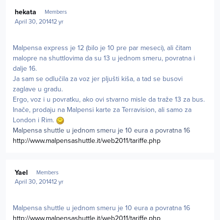
Author stats
hekata
Members
April 30, 2014
12 yr
Malpensa express je 12 (bilo je 10 pre par meseci), ali čitam
malopre na shuttlovima da su 13 u jednom smeru, povratna i
dalje 16.
Ja sam se odlučila za voz jer pljušti kiša, a tad se busovi
zaglave u gradu.
Ergo, voz i u povratku, ako ovi stvarno misle da traže 13 za bus.
Inače, prodaju na Malpensi karte za Terravision, ali samo za
London i Rim.
Malpensa shuttle u jednom smeru je 10 eura a povratna 16
http://www.malpensashuttle.it/web2011/tariffe.php
Author stats
Yael
Members
April 30, 2014
12 yr
Malpensa shuttle u jednom smeru je 10 eura a povratna 16
http://www.malpensashuttle.it/web2011/tariffe.php