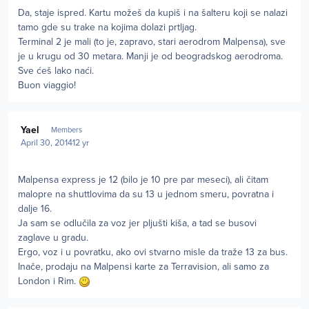
Da, staje ispred. Kartu možeš da kupiš i na šalteru koji se nalazi
tamo gde su trake na kojima dolazi prtljag.
Terminal 2 je mali (to je, zapravo, stari aerodrom Malpensa), sve
je u krugu od 30 metara. Manji je od beogradskog aerodroma.
Sve ćeš lako naći.
Buon viaggio!
Author stats
Yael
Members
April 30, 2014
12 yr
Malpensa express je 12 (bilo je 10 pre par meseci), ali čitam
malopre na shuttlovima da su 13 u jednom smeru, povratna i
dalje 16.
Ja sam se odlučila za voz jer pljušti kiša, a tad se busovi
zaglave u gradu.
Ergo, voz i u povratku, ako ovi stvarno misle da traže 13 za bus.
Inače, prodaju na Malpensi karte za Terravision, ali samo za
London i Rim.