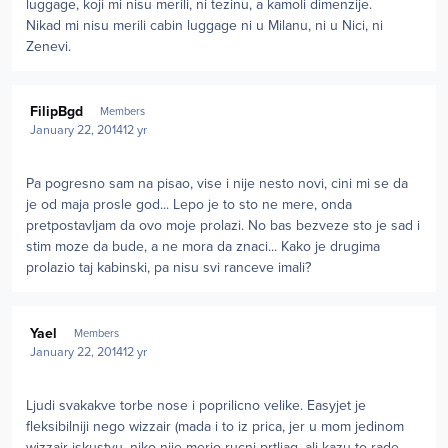
luggage, koji mi nisu merili, ni tezinu, a kamoli dimenzije.
Nikad mi nisu merili cabin luggage ni u Milanu, ni u Nici, ni
Zenevi.
Author stats
FilipBgd
Members
January 22, 2014
12 yr
Pa pogresno sam na pisao, vise i nije nesto novi, cini mi se da
je od maja prosle god... Lepo je to sto ne mere, onda
pretpostavljam da ovo moje prolazi. No bas bezveze sto je sad i
stim moze da bude, a ne mora da znaci... Kako je drugima
prolazio taj kabinski, pa nisu svi ranceve imali?
Author stats
Yael
Members
January 22, 2014
12 yr
Ljudi svakakve torbe nose i poprilicno velike. Easyjet je
fleksibilniji nego wizzair (mada i to iz prica, jer u mom jedinom
wizzair iskustvu, niko nije merio rucni prtljag, ali kazu to rade,