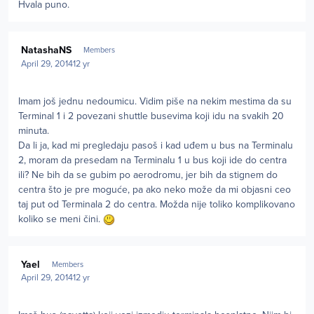
Hvala puno.
Author stats
NatashaNS
Members
April 29, 2014
12 yr
Imam još jednu nedoumicu. Vidim piše na nekim mestima da su
Terminal 1 i 2 povezani shuttle busevima koji idu na svakih 20
minuta.
Da li ja, kad mi pregledaju pasoš i kad uđem u bus na Terminalu
2, moram da presedam na Terminalu 1 u bus koji ide do centra
ili? Ne bih da se gubim po aerodromu, jer bih da stignem do
centra što je pre moguće, pa ako neko može da mi objasni ceo
taj put od Terminala 2 do centra. Možda nije toliko komplikovano
koliko se meni čini.
Author stats
Yael
Members
April 29, 2014
12 yr