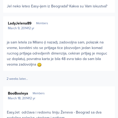
Jel neko leteo Easy-ijem iz Beograda? Kakva su Vam iskustva?
Author stats
LadyJelena89
Members
March 9, 2014
12 yr
ja sam letela za Milano (i nazad), zadovoljna sam, polazak na
vreme, korektni sto se prtljaga tice (dozvoljen jedan komad
rucnog prtljaga odredjenih dimenzija, cekiran prtljag je moguc
uz doplatu), povratna karta je bila 48 evra tako da sam bila
veoma zadovoljna
2 weeks later...
Author stats
BooBooleya
Members
March 18, 2014
12 yr
EasyJet održava i redovnu liniju Ženeva - Beograd sa dva
nedeljna polaska: utorkom i petkom.