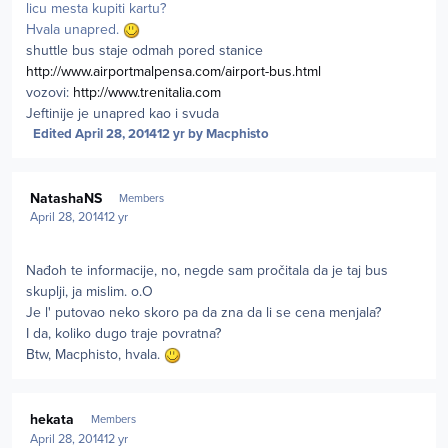
licu mesta kupiti kartu?
Hvala unapred.
shuttle bus staje odmah pored stanice
http://www.airportmalpensa.com/airport-bus.html
vozovi:
http://www.trenitalia.com
Jeftinije je unapred kao i svuda
Edited
April 28, 2014
12 yr
by Macphisto
Author stats
NatashaNS
Members
April 28, 2014
12 yr
Nađoh te informacije, no, negde sam pročitala da je taj bus
skuplji, ja mislim. o.O
Je l' putovao neko skoro pa da zna da li se cena menjala?
I da, koliko dugo traje povratna?
Btw, Macphisto, hvala.
Author stats
hekata
Members
April 28, 2014
12 yr