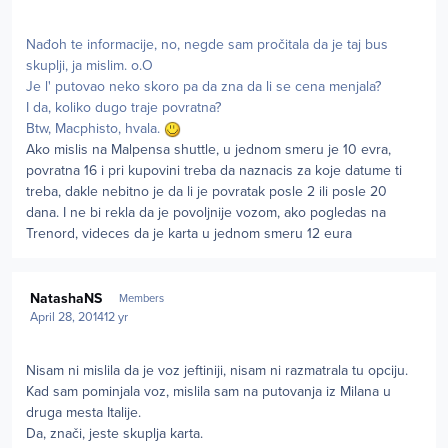
Nađoh te informacije, no, negde sam pročitala da je taj bus
skuplji, ja mislim. o.O
Je l' putovao neko skoro pa da zna da li se cena menjala?
I da, koliko dugo traje povratna?
Btw, Macphisto, hvala.
Ako mislis na Malpensa shuttle, u jednom smeru je 10 evra,
povratna 16 i pri kupovini treba da naznacis za koje datume ti
treba, dakle nebitno je da li je povratak posle 2 ili posle 20
dana. I ne bi rekla da je povoljnije vozom, ako pogledas na
Trenord, videces da je karta u jednom smeru 12 eura
Author stats
NatashaNS
Members
April 28, 2014
12 yr
Nisam ni mislila da je voz jeftiniji, nisam ni razmatrala tu opciju.
Kad sam pominjala voz, mislila sam na putovanja iz Milana u
druga mesta Italije.
Da, znači, jeste skuplja karta.