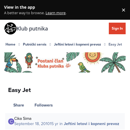
Skip to content
View in the app
×
Di
A better way to browse.
Learn more
.
Klub putnika
Sign In
Home
Putnički servis
Jeftini letovi i kopneni prevoz
Easy Jet
Easy Jet
Share
Followers
Cika Sima
September 18, 2010
15 yr
in
Jeftini letovi i kopneni prevoz