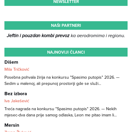
NEWSLETTER
NAŠI PARTNERI
Jeftin i pouzdan kombi prevoz
ka aerodromima i regionu.
NAJNOVIJI ČLANCI
Dišem
Mila Tričković
Posebna pohvala žirija na konkursu "Spasimo putopis" 2026. —
Sedim u malenoj, ali prepunoj prostoriji gde se služi...
Bez izbora
Iva Jakešević
Treća nagrada na konkursu "Spasimo putopis" 2026. — Nekih
mjesec-dva dana prije samog odlaska, Leon me pitao imam li...
Mersin