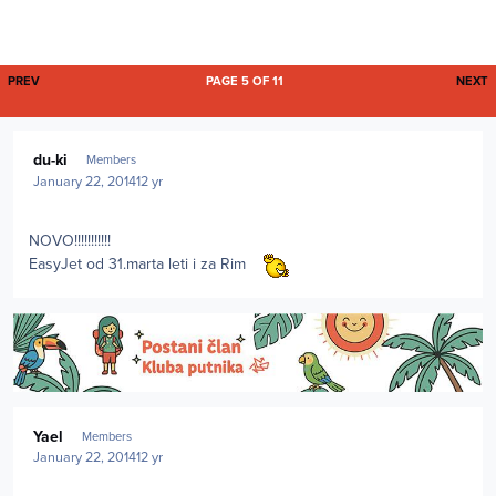
FIRST PAGE
L
PREV
PAGE 5 OF 11
NEXT
Author stats
du-ki
Members
January 22, 2014
12 yr
NOVO!!!!!!!!!!!
EasyJet od 31.marta leti i za Rim
Author stats
Yael
Members
January 22, 2014
12 yr