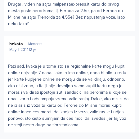
Drugari, videh na sajtu malpensaexpress.it kartu do prvog
mesta posle aerodroma, tj. Fernoa za 2.5e, pa od Fernoa do
Milana na sajtu Trenorda za 4.55e? Bez napustanja voza. Isao
neko tako?
Author stats
hekata
Members
May 1, 2014
12 yr
Pazi sad, kvaka je u tome sto se regionalne karte mogu kupiti
online najranije 7 dana. I ako ih ima online, onda bi bilo u redu
jer karte kupljene online ne moraju da se validiraju, odnosno,
ako nisi znao, u Italiji nije dovoljno samo kupiti kartu nego je
moras i validirati (postoje zuti sanducici na peronima u koje se
ubaci karta i odstampaju vreme validiranja). Dakle, ako mislis da
ne izlazis iz voza tu kartu od Ferone do Milana moras kupiti
online inace ces morati da izadjes iz voza, validiras je i udjes
ponovo, sto cisto sumnjam da ces moci da izvedes, jer taj voz
ne stoji nesto dugo na tim stanicama.