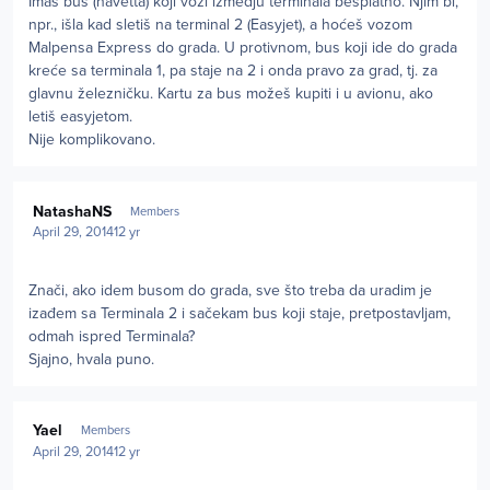
Imaš bus (navetta) koji vozi izmedju terminala besplatno. Njim bi,
npr., išla kad sletiš na terminal 2 (Easyjet), a hoćeš vozom
Malpensa Express do grada. U protivnom, bus koji ide do grada
kreće sa terminala 1, pa staje na 2 i onda pravo za grad, tj. za
glavnu železničku. Kartu za bus možeš kupiti i u avionu, ako
letiš easyjetom.
Nije komplikovano.
Author stats
NatashaNS
Members
April 29, 2014
12 yr
Znači, ako idem busom do grada, sve što treba da uradim je
izađem sa Terminala 2 i sačekam bus koji staje, pretpostavljam,
odmah ispred Terminala?
Sjajno, hvala puno.
Author stats
Yael
Members
April 29, 2014
12 yr