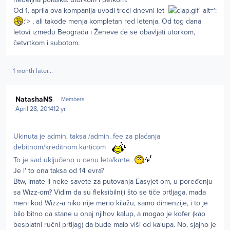
Od 1. aprila ova kompanija uvodi treći dnevni let
.gif' alt=':
:'> , ali takođe menja kompletan red letenja. Od tog dana
letovi između Beograda i Ženeve će se obavljati utorkom,
četvrtkom i subotom.
1 month later...
Author stats
NatashaNS
Members
April 28, 2014
12 yr
Ukinuta je admin. taksa /admin. fee za plaćanja
debitnom/kreditnom karticom
To je sad uključeno u cenu leta/karte
Je l' to ona taksa od 14 evra?
Btw, imate li neke savete za putovanja Easyjet-om, u poređenju
sa Wizz-om? Vidim da su fleksibilniji što se tiče prtljaga, mada
meni kod Wizz-a niko nije merio kilažu, samo dimenzije, i to je
bilo bitno da stane u onaj njihov kalup, a mogao je kofer (kao
besplatni ručni prtljag) da bude malo viši od kalupa. No, sjajno je