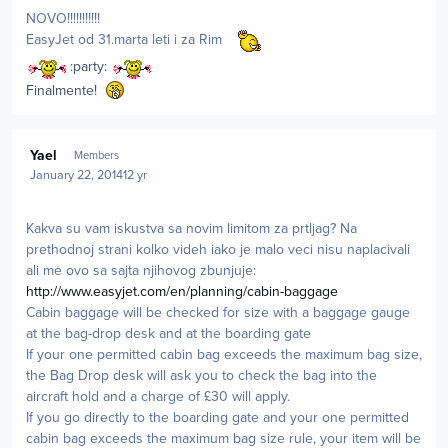
NOVO!!!!!!!!!!!
EasyJet od 31.marta leti i za Rim
:party:
Finalmente!
Author stats
Yael
Members
January 22, 2014
12 yr
Kakva su vam iskustva sa novim limitom za prtljag? Na
prethodnoj strani kolko videh iako je malo veci nisu naplacivali
ali me ovo sa sajta njihovog zbunjuje:
http://www.easyjet.com/en/planning/cabin-baggage
Cabin baggage will be checked for size with a baggage gauge
at the bag-drop desk and at the boarding gate
If your one permitted cabin bag exceeds the maximum bag size,
the Bag Drop desk will ask you to check the bag into the
aircraft hold and a charge of £30 will apply.
If you go directly to the boarding gate and your one permitted
cabin bag exceeds the maximum bag size rule, your item will be