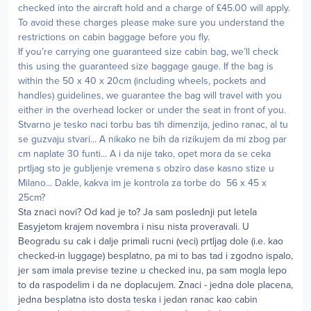
checked into the aircraft hold and a charge of £45.00 will apply.
To avoid these charges please make sure you understand the
restrictions on cabin baggage before you fly.
If you’re carrying one guaranteed size cabin bag, we’ll check
this using the guaranteed size baggage gauge. If the bag is
within the 50 x 40 x 20cm (including wheels, pockets and
handles) guidelines, we guarantee the bag will travel with you
either in the overhead locker or under the seat in front of you.
Stvarno je tesko naci torbu bas tih dimenzija, jedino ranac, al tu
se guzvaju stvari... A nikako ne bih da rizikujem da mi zbog par
cm naplate 30 funti... A i da nije tako, opet mora da se ceka
prtljag sto je gubljenje vremena s obziro dase kasno stize u
Milano... Dakle, kakva im je kontrola za torbe do 56 x 45 x
25cm?
Sta znaci novi? Od kad je to? Ja sam poslednji put letela
Easyjetom krajem novembra i nisu nista proveravali. U
Beogradu su cak i dalje primali rucni (veci) prtljag dole (i.e. kao
checked-in luggage) besplatno, pa mi to bas tad i zgodno ispalo,
jer sam imala previse tezine u checked inu, pa sam mogla lepo
to da raspodelim i da ne doplacujem. Znaci - jedna dole placena,
jedna besplatna isto dosta teska i jedan ranac kao cabin