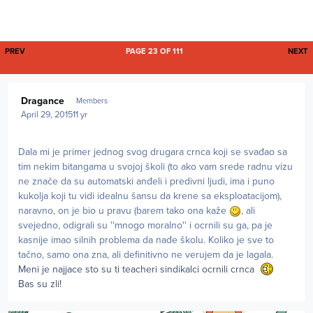
FIRST PAGE
L
PREV
PAGE 23 OF 111
NEXT
Author stats
Dragance
Members
April 29, 2015
11 yr
Dala mi je primer jednog svog drugara crnca koji se svađao sa
tim nekim bitangama u svojoj školi (to ako vam srede radnu vizu
ne znače da su automatski anđeli i predivni ljudi, ima i puno
kukolja koji tu vidi idealnu šansu da krene sa eksploatacijom),
naravno, on je bio u pravu (barem tako ona kaže
, ali
svejedno, odigrali su ''mnogo moralno'' i ocrnili su ga, pa je
kasnije imao silnih problema da nađe školu. Koliko je sve to
tačno, samo ona zna, ali definitivno ne verujem da je lagala.
Meni je najjace sto su ti teacheri sindikalci ocrnili crnca
Bas su zli!