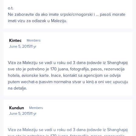
o.t.
Ne zaboravite da ako imate srpski/crnogorski i ... pasoš morate
imati vizu za odlazak u Maleziju.
Author stats
Kintec
Members
June 5, 2015
11 yr
Viza za Maleziju se vadi u roku od 3 dana (odavde iz Shanghaja)
sve sto je potrebno je 170 juana, fotografija, pasos, rezervacija
hotela, avionske karte. Inace, kontakt sa agencijom se odvija
putem wechat-a (sasvim normalna stvar u kini) a oni vec upucuju
na detalje.
Author stats
Kundun
Members
June 5, 2015
11 yr
Viza za Maleziju se vadi u roku od 3 dana (odavde iz Shanghaja)