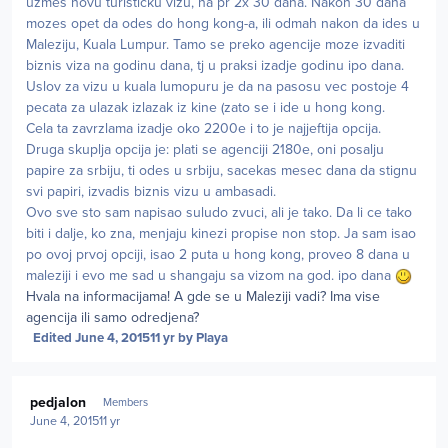
uzmes novu turisticku vizu, na pr 2x 30 dana. Nakon 30 dana
mozes opet da odes do hong kong-a, ili odmah nakon da ides u
Maleziju, Kuala Lumpur. Tamo se preko agencije moze izvaditi
biznis viza na godinu dana, tj u praksi izadje godinu ipo dana.
Uslov za vizu u kuala lumopuru je da na pasosu vec postoje 4
pecata za ulazak izlazak iz kine (zato se i ide u hong kong.
Cela ta zavrzlama izadje oko 2200e i to je najjeftija opcija.
Druga skuplja opcija je: plati se agenciji 2180e, oni posalju
papire za srbiju, ti odes u srbiju, sacekas mesec dana da stignu
svi papiri, izvadis biznis vizu u ambasadi.
Ovo sve sto sam napisao suludo zvuci, ali je tako. Da li ce tako
biti i dalje, ko zna, menjaju kinezi propise non stop. Ja sam isao
po ovoj prvoj opciji, isao 2 puta u hong kong, proveo 8 dana u
maleziji i evo me sad u shangaju sa vizom na god. ipo dana
Hvala na informacijama! A gde se u Maleziji vadi? Ima vise
agencija ili samo odredjena?
Edited
June 4, 2015
11 yr
by Playa
Author stats
pedjalon
Members
June 4, 2015
11 yr