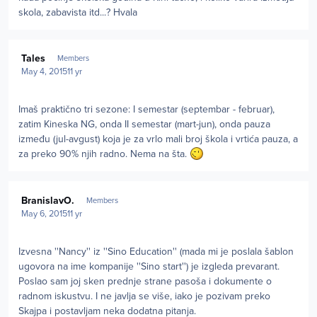
skola, zabavista itd...? Hvala
Author stats
Tales
Members
May 4, 2015
11 yr
Imaš praktično tri sezone: I semestar (septembar - februar),
zatim Kineska NG, onda II semestar (mart-jun), onda pauza
između (jul-avgust) koja je za vrlo mali broj škola i vrtića pauza, a
za preko 90% njih radno. Nema na šta.
Author stats
BranislavO.
Members
May 6, 2015
11 yr
Izvesna ''Nancy'' iz ''Sino Education'' (mada mi je poslala šablon
ugovora na ime kompanije ''Sino start'') je izgleda prevarant.
Poslao sam joj sken prednje strane pasoša i dokumente o
radnom iskustvu. I ne javlja se više, iako je pozivam preko
Skajpa i postavljam neka dodatna pitanja.