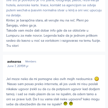
sve sto je potrebno je 170 juana, fotografija, pasos, rezervacija
hotela, avionske karte. Inace, kontakt sa agencijom se odvija
putem wechat-a (sasvim normalna stvar u kini) a oni vec upucuju
na detalje.
Kintec je barapčina stara, ali verujte mu na reč. Pleni po
Šangaju, video ga ja.
Takođe vam može dati dobar info gde da se obločete u
Lumpuru za male novce. Legenda kaže da je jednom prilikom
sedeo do kasno u noć sa vorlokom i razgovarao na temu fuzije.
Tru stori
Author stats
aotearoa
Members
June 7, 2015
11 yr
Jel moze neko da mi pomogne oko ovih mojih nedoumica
Nasao sam posao preko interneta, ali jos uvek mi nisu poslali
nikakav ugovor (rekli su da cu da potpisem ugovor kad dodjem
tamo). i sad se malo plasim da se ne ispalim, da odem tamo a
oni se prave ludi. Da li su vama slali neke ugovore? kako mogu
sebe da obezbedim da me ne ispale?