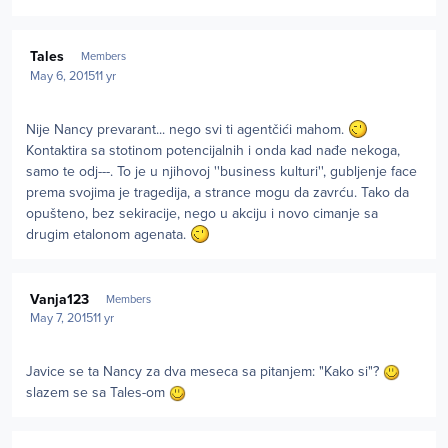
Author stats
Tales
Members
May 6, 2015
11 yr
Nije Nancy prevarant... nego svi ti agentčići mahom.
Kontaktira sa stotinom potencijalnih i onda kad nađe nekoga,
samo te odj---. To je u njihovoj ''business kulturi'', gubljenje face
prema svojima je tragedija, a strance mogu da zavrću. Tako da
opušteno, bez sekiracije, nego u akciju i novo cimanje sa
drugim etalonom agenata.
Author stats
Vanja123
Members
May 7, 2015
11 yr
Javice se ta Nancy za dva meseca sa pitanjem: "Kako si"?
slazem se sa Tales-om
Author stats