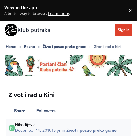
Skip to content
View in the app
×
Di
A better way to browse.
Learn more
.
Klub putnika
Sign In
Home
Razno
Život i posao preko grane
Zivot i rad u Kini
Zivot i rad u Kini
Share
Followers
Nikodijevic
December 14, 2010
15 yr
in
Život i posao preko grane