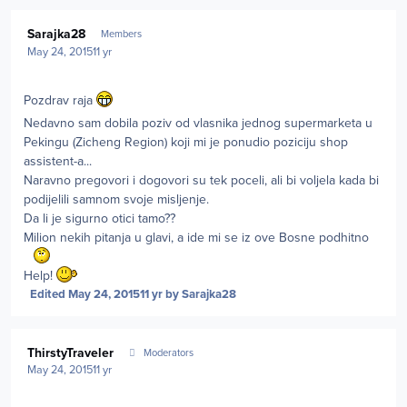
Author stats
Sarajka28
Members
May 24, 2015
11 yr
Pozdrav raja
Nedavno sam dobila poziv od vlasnika jednog supermarketa u
Pekingu (Zicheng Region) koji mi je ponudio poziciju shop
assistent-a...
Naravno pregovori i dogovori su tek poceli, ali bi voljela kada bi
podijelili samnom svoje misljenje.
Da li je sigurno otici tamo??
Milion nekih pitanja u glavi, a ide mi se iz ove Bosne podhitno
Help!
Edited
May 24, 2015
11 yr
by Sarajka28
Author stats
ThirstyTraveler
Moderators
May 24, 2015
11 yr