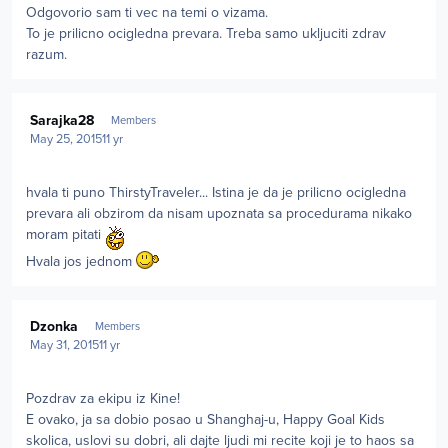
Odgovorio sam ti vec na temi o vizama.
To je prilicno ocigledna prevara. Treba samo ukljuciti zdrav
razum.
Author stats
Sarajka28
Members
May 25, 2015
11 yr
hvala ti puno ThirstyTraveler... Istina je da je prilicno ocigledna
prevara ali obzirom da nisam upoznata sa procedurama nikako
moram pitati
Hvala jos jednom
Author stats
Dzonka
Members
May 31, 2015
11 yr
Pozdrav za ekipu iz Kine!
E ovako, ja sa dobio posao u Shanghaj-u, Happy Goal Kids
skolica, uslovi su dobri, ali dajte ljudi mi recite koji je to haos sa