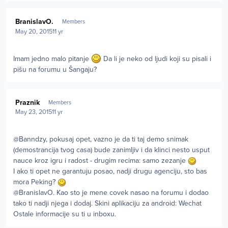
Author stats
BranislavO.
Members
May 20, 2015
11 yr
Imam jedno malo pitanje
Da li je neko od ljudi koji su pisali i
pišu na forumu u Šangaju?
Author stats
Praznik
Members
May 23, 2015
11 yr
@Banndzy, pokusaj opet, vazno je da ti taj demo snimak
(demostrancija tvog casa) bude zanimljiv i da klinci nesto usput
nauce kroz igru i radost - drugim recima: samo zezanje
I ako ti opet ne garantuju posao, nadji drugu agenciju, sto bas
mora Peking?
@BranislavO. Kao sto je mene covek nasao na forumu i dodao
tako ti nadji njega i dodaj. Skini aplikaciju za android: Wechat
Ostale informacije su ti u inboxu.