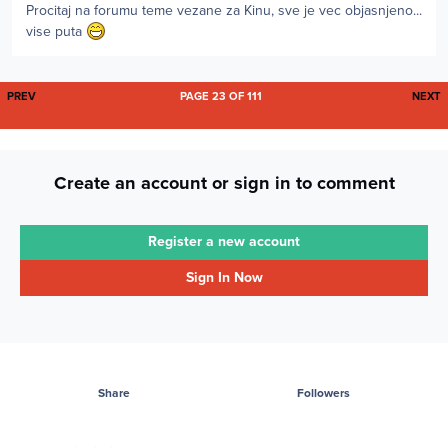
Procitaj na forumu teme vezane za Kinu, sve je vec objasnjeno...
vise puta
FIRST PAGE
L
PREV
PAGE 23 OF 111
NEXT
Create an account or sign in to comment
Register a new account
Sign In Now
Share
Followers