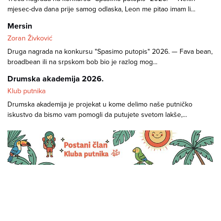
mjesec-dva dana prije samog odlaska, Leon me pitao imam li...
Mersin
Zoran Živković
Druga nagrada na konkursu "Spasimo putopis" 2026. — Fava bean,
broadbean ili na srpskom bob bio je razlog mog...
Drumska akademija 2026.
Klub putnika
Drumska akademija je projekat u kome delimo naše putničko
iskustvo da bismo vam pomogli da putujete svetom lakše,...