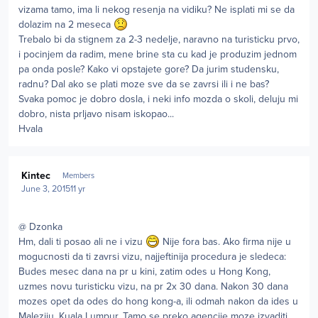
vizama tamo, ima li nekog resenja na vidiku? Ne isplati mi se da
dolazim na 2 meseca
Trebalo bi da stignem za 2-3 nedelje, naravno na turisticku prvo,
i pocinjem da radim, mene brine sta cu kad je produzim jednom
pa onda posle? Kako vi opstajete gore? Da jurim studensku,
radnu? Dal ako se plati moze sve da se zavrsi ili i ne bas?
Svaka pomoc je dobro dosla, i neki info mozda o skoli, deluju mi
dobro, nista prljavo nisam iskopao...
Hvala
Author stats
Kintec
Members
June 3, 2015
11 yr
@ Dzonka
Hm, dali ti posao ali ne i vizu
Nije fora bas. Ako firma nije u
mogucnosti da ti zavrsi vizu, najjeftinija procedura je sledeca:
Budes mesec dana na pr u kini, zatim odes u Hong Kong,
uzmes novu turisticku vizu, na pr 2x 30 dana. Nakon 30 dana
mozes opet da odes do hong kong-a, ili odmah nakon da ides u
Maleziju, Kuala Lumpur. Tamo se preko agencije moze izvaditi