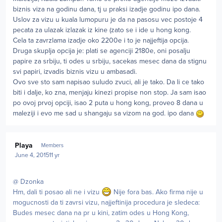
biznis viza na godinu dana, tj u praksi izadje godinu ipo dana.
Uslov za vizu u kuala lumopuru je da na pasosu vec postoje 4
pecata za ulazak izlazak iz kine (zato se i ide u hong kong.
Cela ta zavrzlama izadje oko 2200e i to je najjeftija opcija.
Druga skuplja opcija je: plati se agenciji 2180e, oni posalju
papire za srbiju, ti odes u srbiju, sacekas mesec dana da stignu
svi papiri, izvadis biznis vizu u ambasadi.
Ovo sve sto sam napisao suludo zvuci, ali je tako. Da li ce tako
biti i dalje, ko zna, menjaju kinezi propise non stop. Ja sam isao
po ovoj prvoj opciji, isao 2 puta u hong kong, proveo 8 dana u
maleziji i evo me sad u shangaju sa vizom na god. ipo dana
Author stats
Playa
Members
June 4, 2015
11 yr
@ Dzonka
Hm, dali ti posao ali ne i vizu
Nije fora bas. Ako firma nije u
mogucnosti da ti zavrsi vizu, najjeftinija procedura je sledeca:
Budes mesec dana na pr u kini, zatim odes u Hong Kong,