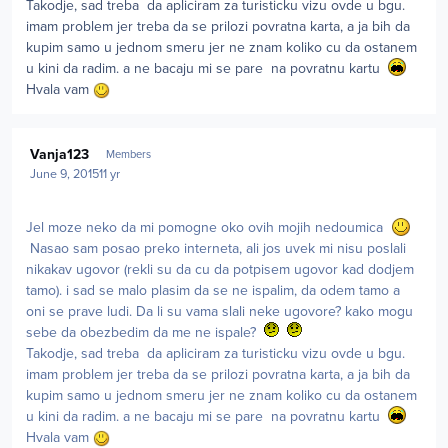
Takodje, sad treba da apliciram za turisticku vizu ovde u bgu.
imam problem jer treba da se prilozi povratna karta, a ja bih da
kupim samo u jednom smeru jer ne znam koliko cu da ostanem
u kini da radim. a ne bacaju mi se pare na povratnu kartu
Hvala vam
Author stats
Vanja123
Members
June 9, 2015
11 yr
Jel moze neko da mi pomogne oko ovih mojih nedoumica
Nasao sam posao preko interneta, ali jos uvek mi nisu poslali
nikakav ugovor (rekli su da cu da potpisem ugovor kad dodjem
tamo). i sad se malo plasim da se ne ispalim, da odem tamo a
oni se prave ludi. Da li su vama slali neke ugovore? kako mogu
sebe da obezbedim da me ne ispale?
Takodje, sad treba da apliciram za turisticku vizu ovde u bgu.
imam problem jer treba da se prilozi povratna karta, a ja bih da
kupim samo u jednom smeru jer ne znam koliko cu da ostanem
u kini da radim. a ne bacaju mi se pare na povratnu kartu
Hvala vam