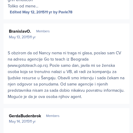
Toliko od mene...
Edited
May 12, 2015
11 yr
by Pavle78
Author stats
BranislavO.
Members
May 13, 2015
11 yr
S obzirom da od Nancy nema ni traga ni glasa, poslao sam CV
na adresu agencije Go to teach iz Beograda
(www.gototeach.op.rs). Posle samo dan, javila mi se ženska
osoba koja se trenutno nalazi u VB, ali radi za kompaniju za
ljudske resurse u Šangaju. Obavili smo intervju i sada čekam na
njen odgovor sa ponudama. Od same agencije i njenih
predstavnika nisam za sada dobio nikakvu povratnu informaciju.
Moguće je da je ova osoba njihov agent.
Author stats
GerdaBudenbrok
Members
May 14, 2015
11 yr