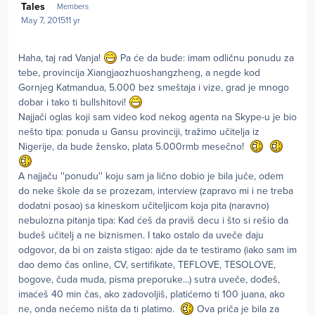
Tales
Members
May 7, 2015
11 yr
Haha, taj rad Vanja!
Pa će da bude: imam odličnu ponudu za
tebe, provincija Xiangjaozhuoshangzheng, a negde kod
Gornjeg Katmandua, 5.000 bez smeštaja i vize, grad je mnogo
dobar i tako ti bullshitovi!
Najjači oglas koji sam video kod nekog agenta na Skype-u je bio
nešto tipa: ponuda u Gansu provinciji, tražimo učitelja iz
Nigerije, da bude žensko, plata 5.000rmb mesečno!
A najjaču ''ponudu'' koju sam ja lično dobio je bila juče, odem
do neke škole da se prozezam, interview (zapravo mi i ne treba
dodatni posao) sa kineskom učiteljicom koja pita (naravno)
nebulozna pitanja tipa: Kad ćeš da praviš decu i što si rešio da
budeš učitelj a ne biznismen. I tako ostalo da uveče daju
odgovor, da bi on zaista stigao: ajde da te testiramo (iako sam im
dao demo čas online, CV, sertifikate, TEFLOVE, TESOLOVE,
bogove, čuda muda, pisma preporuke...) sutra uveče, dođeš,
imaćeš 40 min čas, ako zadovoljiš, platićemo ti 100 juana, ako
ne, onda nećemo ništa da ti platimo.
Ova priča je bila za