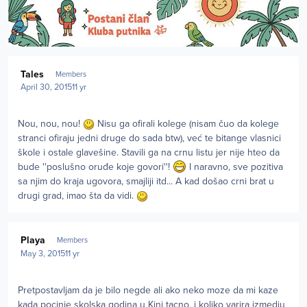
Author stats
Tales
Members
April 30, 2015
11 yr
Nou, nou, nou!
Nisu ga ofirali kolege (nisam čuo da kolege
stranci ofiraju jedni druge do sada btw), već te bitange vlasnici
škole i ostale glavešine. Stavili ga na crnu listu jer nije hteo da
bude ''poslušno oruđe koje govori''!
I naravno, sve pozitiva
sa njim do kraja ugovora, smajliji itd... A kad došao crni brat u
drugi grad, imao šta da vidi.
Author stats
Playa
Members
May 3, 2015
11 yr
Pretpostavljam da je bilo negde ali ako neko moze da mi kaze
kada pocinje skolska godina u Kini tacno, i koliko varira izmedju