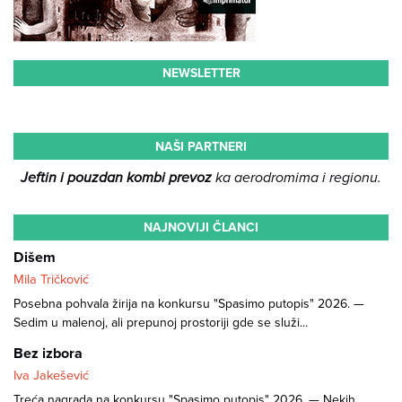
NEWSLETTER
NAŠI PARTNERI
Jeftin i pouzdan kombi prevoz
ka aerodromima i regionu.
NAJNOVIJI ČLANCI
Dišem
Mila Tričković
Posebna pohvala žirija na konkursu "Spasimo putopis" 2026. —
Sedim u malenoj, ali prepunoj prostoriji gde se služi...
Bez izbora
Iva Jakešević
Treća nagrada na konkursu "Spasimo putopis" 2026. — Nekih