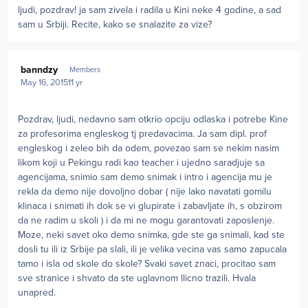
ljudi, pozdrav! ja sam zivela i radila u Kini neke 4 godine, a sad
sam u Srbiji. Recite, kako se snalazite za vize?
Author stats
banndzy
Members
May 16, 2015
11 yr
Pozdrav, ljudi, nedavno sam otkrio opciju odlaska i potrebe Kine
za profesorima engleskog tj predavacima. Ja sam dipl. prof
engleskog i zeleo bih da odem, povezao sam se nekim nasim
likom koji u Pekingu radi kao teacher i ujedno saradjuje sa
agencijama, snimio sam demo snimak i intro i agencija mu je
rekla da demo nije dovoljno dobar ( nije lako navatati gomilu
klinaca i snimati ih dok se vi glupirate i zabavljate ih, s obzirom
da ne radim u skoli ) i da mi ne mogu garantovati zaposlenje.
Moze, neki savet oko demo snimka, gde ste ga snimali, kad ste
dosli tu ili iz Srbije pa slali, ili je velika vecina vas samo zapucala
tamo i isla od skole do skole? Svaki savet znaci, procitao sam
sve stranice i shvato da ste uglavnom llicno trazili. Hvala
unapred.