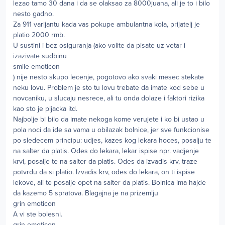
lezao tamo 30 dana i da se olaksao za 8000juana, ali je to i bilo
nesto gadno.
Za 911 varijantu kada vas pokupe ambulantna kola, prijatelj je
platio 2000 rmb.
U sustini i bez osiguranja (ako volite da pisate uz vetar i
izazivate sudbinu
smile emoticon
) nije nesto skupo lecenje, pogotovo ako svaki mesec stekate
neku lovu. Problem je sto tu lovu trebate da imate kod sebe u
novcaniku, u slucaju nesrece, ali tu onda dolaze i faktori rizika
kao sto je pljacka itd.
Najbolje bi bilo da imate nekoga kome verujete i ko bi ustao u
pola noci da ide sa vama u obilazak bolnice, jer sve funkcionise
po sledecem principu: udjes, kazes kog lekara hoces, posalju te
na salter da platis. Odes do lekara, lekar ispise npr. vadjenje
krvi, posalje te na salter da platis. Odes da izvadis krv, traze
potvrdu da si platio. Izvadis krv, odes do lekara, on ti ispise
lekove, ali te posalje opet na salter da platis. Bolnica ima hajde
da kazemo 5 spratova. Blagajna je na prizemlju
grin emoticon
A vi ste bolesni.
grin emoticon