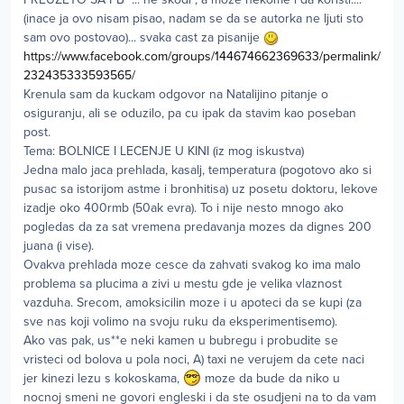
(inace ja ovo nisam pisao, nadam se da se autorka ne ljuti sto
sam ovo postovao)... svaka cast za pisanije
https://www.facebook.com/groups/144674662369633/permalink/
232435333593565/
Krenula sam da kuckam odgovor na Natalijino pitanje o
osiguranju, ali se oduzilo, pa cu ipak da stavim kao poseban
post.
Tema: BOLNICE I LECENJE U KINI (iz mog iskustva)
Jedna malo jaca prehlada, kasalj, temperatura (pogotovo ako si
pusac sa istorijom astme i bronhitisa) uz posetu doktoru, lekove
izadje oko 400rmb (50ak evra). To i nije nesto mnogo ako
pogledas da za sat vremena predavanja mozes da dignes 200
juana (i vise).
Ovakva prehlada moze cesce da zahvati svakog ko ima malo
problema sa plucima a zivi u mestu gde je velika vlaznost
vazduha. Srecom, amoksicilin moze i u apoteci da se kupi (za
sve nas koji volimo na svoju ruku da eksperimentisemo).
Ako vas pak, us**e neki kamen u bubregu i probudite se
vristeci od bolova u pola noci, A) taxi ne verujem da cete naci
jer kinezi lezu s kokoskama,
moze da bude da niko u
nocnoj smeni ne govori engleski i da ste osudjeni na to da vam