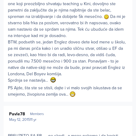
one koji preozbiljno shvataju teaching u Kini, dovoljno ste
pametni da zaključite da je njima najbitnije da ste belac,
spreman na izrabljivanje i da dobijete 5k mesečno.
Da mi je
stvarno bila frka za poslom, verovatno bi ih napsovao, ovako
sam nastavio da se sprdam sa njima. Tek ću ubuduće da idem
na intervjue kad mi je dosadno.
BTW, podsetih se, jedan Englez doveo dete kod mene u školu,
pa mi danas priča kako i on uradio sličnu stvar, otišao u EF da
se zevzeči, kao hteo bi da radi, levo-desno, da vidiš čuda,
ponudili mu 7.500 mesečno i 900 za stan. Ponavljam - to je
native da native-skiji ne može da bude, pravi pravcati Englez iz
Londona, Del Boyev komšija.
Sprdnja se nastavlja...
PS Ajde, šta ste se stisli, dajte i vi malo svojih iskustava da se
smejemo, živopisna zemlja ova...
Author stats
Pavle78
Members
May 12, 2015
11 yr
PREUZETO SA FB ... ne skodi , a moze nekome i da koristi....