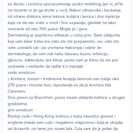
se decko i sestrica sporazumevaju preko mobilnog (jer vi, jel'te
ne mozete ni da ga drzite u ruci). Nakon ultrazvuka i bockanja
od strane doktora, kese lekova, kutijica i kesica i dve injekcije
koje ce da vas vrate u zivot i fino uspavaju, gledate na laksi
novcanik od oko 700 juana. Moglo je i gore.
Dermatolog je poprilicno efikasan u celoj prici. Sami zakljucite
koji vam lekar treba (ne zato sto ste prepametni, vec zato sto
cete ustedeti sat i po vremena malcenja) i odete do
dermatologa, da vam vidi neku blesavu koznu infekciju,
gljivicnu, bakterijsku (isti klinac posto vam je bitno da sto pre
ozdravite i nastavite da radite k'o manijak
smile emoticon
). Kremice, losioni i trodnevna terapija laserom vas izadju oko
270 juana i mozete kuci. Ispostavlja se da je kremica bila
Canesten.
Ovo pisem za Shenzhen, posto nisam obilazila bolnice u drugim
gradovima.
grin emoticon
Postoji ovde i Hong Kong bolnica u kojoj navodno govore i
engleski (mada sam cula i negativne odgovore) i koja je skuplja
od drzavnih, no tamo jos nisam bila. Cula sam da je jedan tip