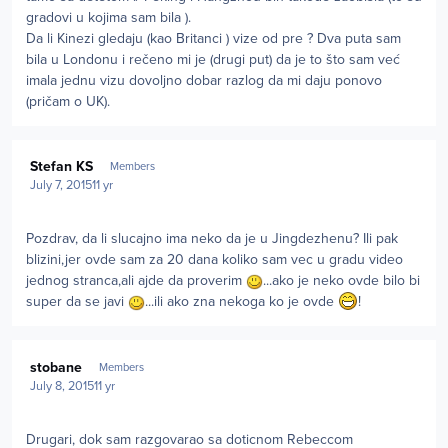
gradovi u kojima sam bila ).
Da li Kinezi gledaju (kao Britanci ) vize od pre ? Dva puta sam
bila u Londonu i rečeno mi je (drugi put) da je to što sam već
imala jednu vizu dovoljno dobar razlog da mi daju ponovo
(pričam o UK).
Author stats
Stefan KS
Members
July 7, 2015
11 yr
Pozdrav, da li slucajno ima neko da je u Jingdezhenu? Ili pak
blizini,jer ovde sam za 20 dana koliko sam vec u gradu video
jednog stranca,ali ajde da proverim
...ako je neko ovde bilo bi
super da se javi
...ili ako zna nekoga ko je ovde
!
Author stats
stobane
Members
July 8, 2015
11 yr
Drugari, dok sam razgovarao sa doticnom Rebeccom