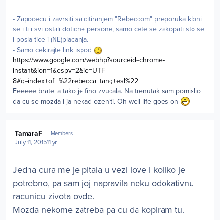
- Zapocecu i zavrsiti sa citiranjem "Rebeccom" preporuka kloni
se i ti i svi ostali doticne persone, samo cete se zakopati sto se
i posla tice i (NE)placanja.
- Samo cekirajte link ispod
https://www.google.com/webhp?sourceid=chrome-
instant&ion=1&espv=2&ie=UTF-
8#q=index+of:+%22rebecca+tang+esl%22
Eeeeee brate, a tako je fino zvucala. Na trenutak sam pomislio
da cu se mozda i ja nekad ozeniti. Oh well life goes on
Author stats
TamaraF
Members
July 11, 2015
11 yr
Jedna cura me je pitala u vezi love i koliko je
potrebno, pa sam joj napravila neku odokativnu
racunicu zivota ovde.
Mozda nekome zatreba pa cu da kopiram tu.