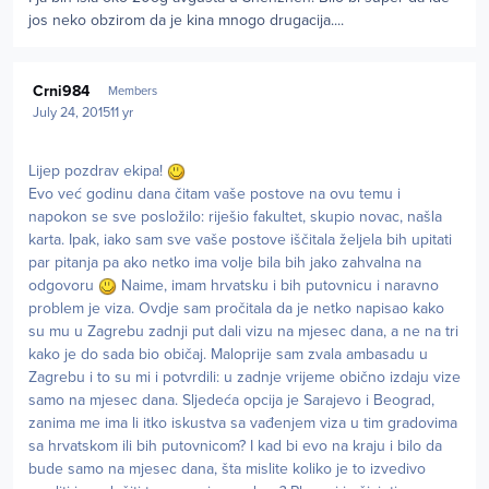
jos neko obzirom da je kina mnogo drugacija....
Author stats
Crni984
Members
July 24, 2015
11 yr
Lijep pozdrav ekipa!
Evo već godinu dana čitam vaše postove na ovu temu i
napokon se sve posložilo: riješio fakultet, skupio novac, našla
karta. Ipak, iako sam sve vaše postove iščitala željela bih upitati
par pitanja pa ako netko ima volje bila bih jako zahvalna na
odgovoru
Naime, imam hrvatsku i bih putovnicu i naravno
problem je viza. Ovdje sam pročitala da je netko napisao kako
su mu u Zagrebu zadnji put dali vizu na mjesec dana, a ne na tri
kako je do sada bio običaj. Maloprije sam zvala ambasadu u
Zagrebu i to su mi i potvrdili: u zadnje vrijeme obično izdaju vize
samo na mjesec dana. Sljedeća opcija je Sarajevo i Beograd,
zanima me ima li itko iskustva sa vađenjem viza u tim gradovima
sa hrvatskom ili bih putovnicom? I kad bi evo na kraju i bilo da
bude samo na mjesec dana, šta mislite koliko je to izvedivo