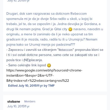
July 10, 2015
11 yr
Drugari, dok sam razgovarao sa doticnom Rebeccom
spomenula mi je da je dvoje Srba radilo u skoli, u kojoj bi
trebalo, jel te, da se zaposlim i ja. Jedna devojka je Gordana, a
drugi lik nemam pojma. Grad je Qitai city
naravno, navodim u
originalu, a mene bi zanimalo da li je neko upoznat sa tim
gradicem ili je mozda, radio, radila tu ili u Urumqi-ju? Nemam
pojma kako se Urumqi menja po padezima???
- Zapocecu i zavrsiti sa citiranjem "
" preporuka kloni se
Rebeccom
i ti i svi ostali doticne persone, samo cete se zakopati sto se i
posla tice i (NE)placanja.
- Samo cekirajte link ispod
https://www.google.com/webhp?sourceid=chrome-
instant&ion=1&espv=2&ie=UTF-
8#q=index+of:+%22rebecca+tang+esl%22
Edited
July 10, 2015
11 yr
by TMF
Author stats
stobane
Members
July 10, 2015
11 yr