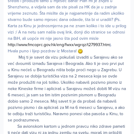
srediti i produžiti tamo u mjesec dana? Plan mi je živjeti u
Shenzhenu, a vidjela sam da ste pisali za HK da je u zadnje
vrijeme zeznuto. Šta mislite da je najpametnije da radim ukoliko
stvarno bude samo mjesec dana odavde, šta bi vi uradili? (Ps.
Karta za Kinu je jednosmjerna pa ne znam koliko i to ide u prilog
vizi :/ A na netu sam našla ovaj link, donji dio stranice se odnosi
na BiH, ali uopće mi nije jasno šta pod ovim misle
http://www.fmcoprc.gov.hk/eng/fwxx/wgrqz/t279937.htm
).
Hvala puno i lijep pozdrav iz Mostara!
Moj ti je savet da vizu pokušaš izvaditi u Sarajevu ako se
već dvoumiš izmađu Sarajeva i Beograda. Ako ti je ovo prvi put
u Kinu nećeš u Beogradu ništa bolje proći nego u Zagrebu. U
Sarajevu se dobija turistička viza na 2 meseca koja se ovde
može produžiti na još toliko. Ukoliko nabaviš pozivno pismo iz
neke Kineske firme i apliciraš u Sarajevu možeš dobiti M vizu na
6 meseci, ja sam sa tim istim pozivnim pismom u Beogradu
dobio samo 2 meseca. Moj savet ti je da probaš da nabaviš
pozivno pismo i da apliciraš za M na 6 meseci u Sarajevu, a ako
te odbiju traži turističku. Naravno ponesi oba pasoša u Kinu, to
se podrazumeva.
Sa avionskom kartom u jednom pravcu niko zdrave pameti
ti neće dati vizu ni za jednu zemlju na svetu, moraš im priložiti