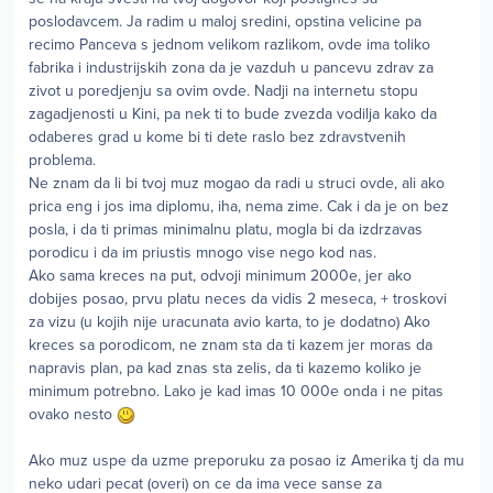
poslodavcem. Ja radim u maloj sredini, opstina velicine pa
recimo Panceva s jednom velikom razlikom, ovde ima toliko
fabrika i industrijskih zona da je vazduh u pancevu zdrav za
zivot u poredjenju sa ovim ovde. Nadji na internetu stopu
zagadjenosti u Kini, pa nek ti to bude zvezda vodilja kako da
odaberes grad u kome bi ti dete raslo bez zdravstvenih
problema.
Ne znam da li bi tvoj muz mogao da radi u struci ovde, ali ako
prica eng i jos ima diplomu, iha, nema zime. Cak i da je on bez
posla, i da ti primas minimalnu platu, mogla bi da izdrzavas
porodicu i da im priustis mnogo vise nego kod nas.
Ako sama kreces na put, odvoji minimum 2000e, jer ako
dobijes posao, prvu platu neces da vidis 2 meseca, + troskovi
za vizu (u kojih nije uracunata avio karta, to je dodatno) Ako
kreces sa porodicom, ne znam sta da ti kazem jer moras da
napravis plan, pa kad znas sta zelis, da ti kazemo koliko je
minimum potrebno. Lako je kad imas 10 000e onda i ne pitas
ovako nesto
Ako muz uspe da uzme preporuku za posao iz Amerika tj da mu
neko udari pecat (overi) on ce da ima vece sanse za