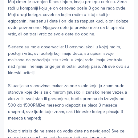
Moj cimer je ozenjen Kineskinjom, imaju prelepu cerkicu. Zena
radi u kompaniji koju je on osnovao posle 8 godina rada ovde.
Moji drugi kolega, covek sa kojim radim u istoj skoli je
egipcanin, ima zenu i dete i on ide za raspust kuci, a oni dolaze
ovde povremeno. Njegovo dete je previse malo da bi upisalo
vrtic, ali on trazi vrtic za svoje dete do godine.
Sledece su moje observacije: U onsvnoj skoli u kojoj radim,
postoji i vrtic, svi ucitelji koji imaju decu, su upisali svoje
malisane da pohadjaju istu skolu u kojoj rade. Imaju kontrolu
nad njima i nemaju brige jer ih ostali ucitelji paze. Ali sve ovo su
kineski ucitelji.
Situacija sa stanovima: makar za one skole koje ja znam nude
stanove koje delis sa cimerom (musko ili zensko nema veze), a
ako zelis svoj stan ili garsonjeru, budi spremna da izdvojis od
500 do 1500RMB-a mesecno (depozit se placa 3 meseca
unapred, sve ljude koje znam, cak i kineske kolege placaju 3
meseca unapred)
Kako ti mislis da ne smes da vodis dete na nevidjeno? Sve ce
se na kraju svesti na tvoj dogovor koji postignes sa