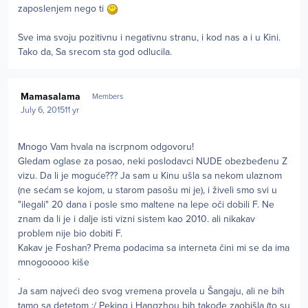
zaposlenjem nego ti
Sve ima svoju pozitivnu i negativnu stranu, i kod nas a i u Kini.
Tako da, Sa srecom sta god odlucila.
Author stats
Mamasalama
Members
July 6, 2015
11 yr
Mnogo Vam hvala na iscrpnom odgovoru!
Gledam oglase za posao, neki poslodavci NUDE obezbeđenu Z
vizu. Da li je moguće??? Ja sam u Kinu ušla sa nekom ulaznom
(ne sećam se kojom, u starom pasošu mi je), i živeli smo svi u
"ilegali" 20 dana i posle smo maltene na lepe oči dobili F. Ne
znam da li je i dalje isti vizni sistem kao 2010. ali nikakav
problem nije bio dobiti F.
Kakav je Foshan? Prema podacima sa interneta čini mi se da ima
mnogooooo kiše
.
Ja sam najveći deo svog vremena provela u Šangaju, ali ne bih
tamo sa detetom :/ Peking i Hangzhou bih takođe zaobišla (to su