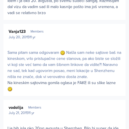
Idem i ja oko 20. avgusta, po svemu sudeći Sangaj. Razmišljam
dal vizu da vadim sad ili malo kasnije pošto ima još vremena, a
vadi se relativno brzo
Author stats
Vanja123
Members
July 20, 2015
11 yr
Sama pitam sama odgovaram
Našla sam neke sajtove baš na
kineskom, vrlo pristupačne cene stanova, pa ako biste se složili
vi koji ste već tamo da vam šibnem linkove da vidite?! Naravno
ne sad, tek kad ugovorim posao, meni lokacije u Shenzhenu
ništa ne znače, dok vi verovatno dosta znate.
Na kineskim sajtovima gomila oglasa je FAKE ili su slike lazne
Author stats
vodolija
Members
July 21, 2015
11 yr
I ja bih isla oko 20og avgusta u Shenzhen. Bilo bi super da ide