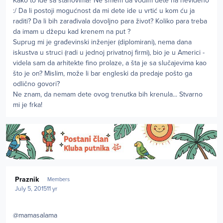
Kako to ide sa stanovima? Ne smem da vodim dete na neviđeno
:/ Da li postoji mogućnost da mi dete ide u vrtić u kom ću ja
raditi? Da li bih zarađivala dovoljno para život? Koliko para treba
da imam u džepu kad krenem na put ?
Suprug mi je građevinski inženjer (diplomirani), nema dana
iskustva u struci (radi u jednoj privatnoj firmi), bio je u Americi -
videla sam da arhitekte fino prolaze, a šta je sa slučajevima kao
što je on? Mislim, može li bar engleski da predaje pošto ga
odlično govori?
Ne znam, da nemam dete ovog trenutka bih krenula... Stvarno
mi je frka!
Author stats
Praznik
Members
July 5, 2015
11 yr
@mamasalama