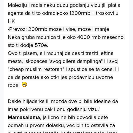
Maleziju i radis neku duzu godisnju vizu (ili platis
agenta da ti to odradi)-oko 1200rmb + troskovi u
HK
-Prevoz: 200rmb moze i vise, moze i manje
Neka gruba racunica ti je oko 4000 rmb mesecno,
sto ti dodje 570e.
Ovo ti pisem, ali racunaj da ces ti traziti jeftina
mesta, iskopaces "svog dilera damplinga" ili svoj
"cheap muslim restoran" i spustice se ta cena. Ili
ce da poraste ako otkrijes prodavnicu uvozne
robe
Dakle hiljadarka ili mozda dve bi bile idealne da
imas pokrivenu cak i onu godisnju vizu."
Mamasalama
, ja licno ne bih dovodila dete
odmah u prvom dolasku, vec bih to ostavila za