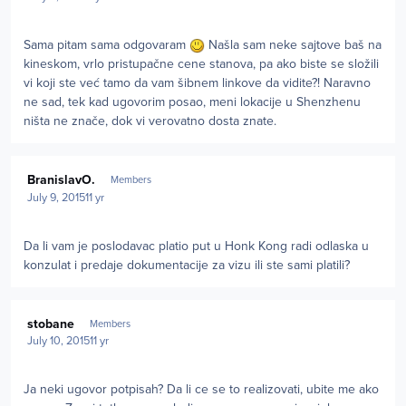
Sama pitam sama odgovaram
Našla sam neke sajtove baš na
kineskom, vrlo pristupačne cene stanova, pa ako biste se složili
vi koji ste već tamo da vam šibnem linkove da vidite?! Naravno
ne sad, tek kad ugovorim posao, meni lokacije u Shenzhenu
ništa ne znače, dok vi verovatno dosta znate.
Author stats
BranislavO.
Members
July 9, 2015
11 yr
Da li vam je poslodavac platio put u Honk Kong radi odlaska u
konzulat i predaje dokumentacije za vizu ili ste sami platili?
Author stats
stobane
Members
July 10, 2015
11 yr
Ja neki ugovor potpisah? Da li ce se to realizovati, ubite me ako