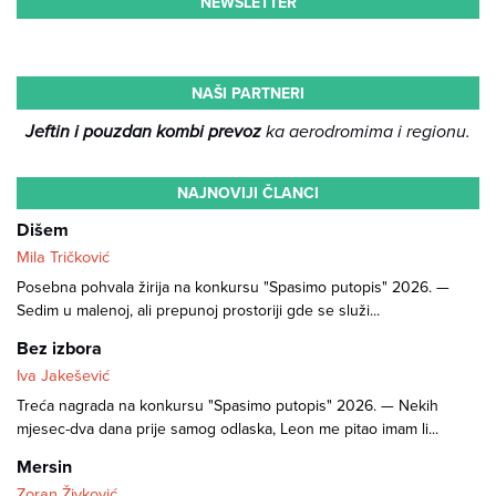
NEWSLETTER
NAŠI PARTNERI
Jeftin i pouzdan kombi prevoz
ka aerodromima i regionu.
NAJNOVIJI ČLANCI
Dišem
Mila Tričković
Posebna pohvala žirija na konkursu "Spasimo putopis" 2026. —
Sedim u malenoj, ali prepunoj prostoriji gde se služi...
Bez izbora
Iva Jakešević
Treća nagrada na konkursu "Spasimo putopis" 2026. — Nekih
mjesec-dva dana prije samog odlaska, Leon me pitao imam li...
Mersin
Zoran Živković