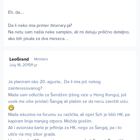
Eh, da....
Da li neko ima primer itinerary-ja?
Na netu sam našla neke samples, ali mi deluju prilično detaljno,
ako bih pisala za dva meseca. ..
Author stats
LeoGrand
Members
July 16, 2015
11 yr
Ja planiram oko 20. agusta... Da li ima još nekog
zainteresovanog?
Mada sam odlučila za Šendžen (zbog vize u Hong Kongu), još
uvek me više privlači Šangaj ali plašim se da necu završiti vizu.
Mada iskustva na forumu su različita, ali opet Szh je bliži HK, pa
kapiram linija manjeg otpora. Možda grešim.
Ali i avionska karta je jeftinija za HK, nego za Šangaj, pa i to
utiče na moj izbor grada.