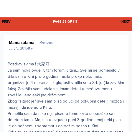
FIRST PAGE
L
PREV
PAGE 25 OF 111
NEXT
Author stats
Mamasalama
Members
July 5, 2015
11 yr
Pozdrav svima ! 大家好!
Ja sam nova ovde. Čitam forum, čitam... Sve mi se pomešalo :/
Bila sam u Kini pre 5 godina, radila preko neke naše
organizacije 4 meseca i iz gluposti vratila se u Srbiju (da završim
faks). Završila sam, udala se, imam dete i u međuvremenu
završila i engleski (na državnom).
Zbog "situacije" sve sam bliža odluci da pokupim dete (i možda i
muža) i da idemo u Kinu.
Primetila sam da niko nije pisao o tome kako se snašao sa
detetom tamo. Moj sin u avgustu puni 3 godine i moj neki plan
je da počnem u septembru da tražim posao u Kini.