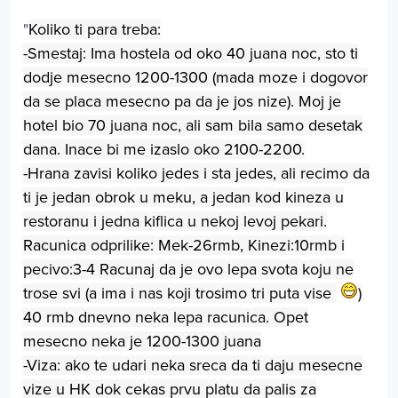
"
Koliko ti para treba:
-Smestaj: Ima hostela od oko 40 juana noc, sto ti
dodje mesecno 1200-1300 (mada moze i dogovor
da se placa mesecno pa da je jos nize). Moj je
hotel bio 70 juana noc, ali sam bila samo desetak
dana. Inace bi me izaslo oko 2100-2200.
-Hrana zavisi koliko jedes i sta jedes, ali recimo da
ti je jedan obrok u meku, a jedan kod kineza u
restoranu i jedna kiflica u nekoj levoj pekari.
Racunica odprilike: Mek-26rmb, Kinezi:10rmb i
pecivo:3-4 Racunaj da je ovo lepa svota koju ne
trose svi (a ima i nas koji trosimo tri puta vise
)
40 rmb dnevno neka lepa racunica. Opet
mesecno neka je 1200-1300 juana
-Viza: ako te udari neka sreca da ti daju mesecne
vize u HK dok cekas prvu platu da palis za