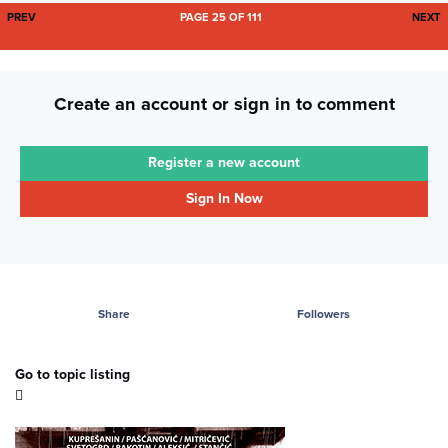
FIRST PAGE
L
PREV
PAGE 25 OF 111
NEXT
Create an account or sign in to comment
Register a new account
Sign In Now
Share
Followers
Go to topic listing