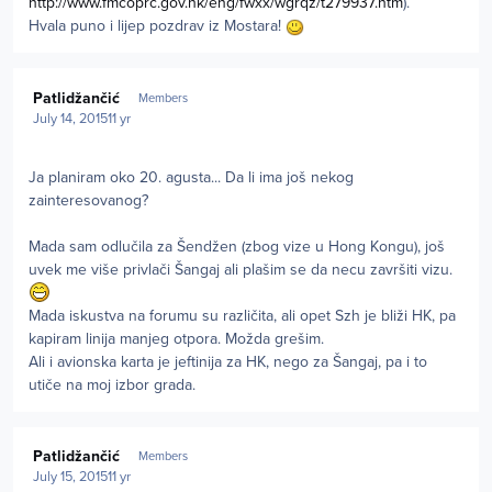
http://www.fmcoprc.gov.hk/eng/fwxx/wgrqz/t279937.htm
).
Hvala puno i lijep pozdrav iz Mostara!
Author stats
Patlidžančić
Members
July 14, 2015
11 yr
Ja planiram oko 20. agusta... Da li ima još nekog
zainteresovanog?
Mada sam odlučila za Šendžen (zbog vize u Hong Kongu), još
uvek me više privlači Šangaj ali plašim se da necu završiti vizu.
Mada iskustva na forumu su različita, ali opet Szh je bliži HK, pa
kapiram linija manjeg otpora. Možda grešim.
Ali i avionska karta je jeftinija za HK, nego za Šangaj, pa i to
utiče na moj izbor grada.
Author stats
Patlidžančić
Members
July 15, 2015
11 yr