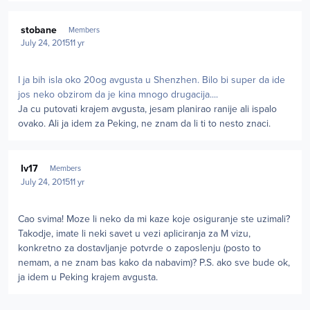
Author stats
stobane
Members
July 24, 2015
11 yr
I ja bih isla oko 20og avgusta u Shenzhen. Bilo bi super da ide
jos neko obzirom da je kina mnogo drugacija....
Ja cu putovati krajem avgusta, jesam planirao ranije ali ispalo
ovako. Ali ja idem za Peking, ne znam da li ti to nesto znaci.
Author stats
Iv17
Members
July 24, 2015
11 yr
Cao svima! Moze li neko da mi kaze koje osiguranje ste uzimali?
Takodje, imate li neki savet u vezi apliciranja za M vizu,
konkretno za dostavljanje potvrde o zaposlenju (posto to
nemam, a ne znam bas kako da nabavim)? P.S. ako sve bude ok,
ja idem u Peking krajem avgusta.