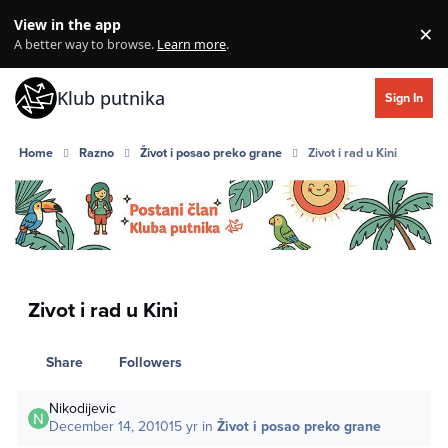
Skip to content
View in the app
×
Di
A better way to browse.
Learn more
.
Klub putnika
Sign In
Home
Razno
Život i posao preko grane
Zivot i rad u Kini
Zivot i rad u Kini
Share
Followers
Nikodijevic
December 14, 2010
15 yr
in
Život i posao preko grane