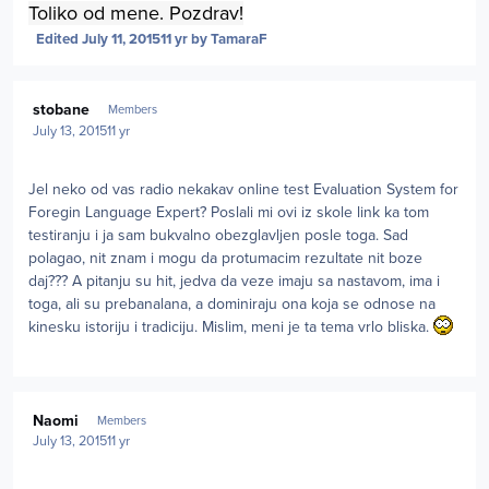
Toliko od mene. Pozdrav!
Edited
July 11, 2015
11 yr
by TamaraF
Author stats
stobane
Members
July 13, 2015
11 yr
Jel neko od vas radio nekakav online test Evaluation System for
Foregin Language Expert? Poslali mi ovi iz skole link ka tom
testiranju i ja sam bukvalno obezglavljen posle toga. Sad
polagao, nit znam i mogu da protumacim rezultate nit boze
daj??? A pitanju su hit, jedva da veze imaju sa nastavom, ima i
toga, ali su prebanalana, a dominiraju ona koja se odnose na
kinesku istoriju i tradiciju. Mislim, meni je ta tema vrlo bliska.
Author stats
Naomi
Members
July 13, 2015
11 yr