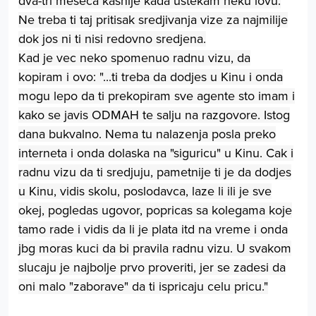
dva-tri meseca kasnije kada ustekam neku lovu.
Ne treba ti taj pritisak sredjivanja vize za najmilije
dok jos ni ti nisi redovno sredjena.
Kad je vec neko spomenuo radnu vizu, da
kopiram i ovo: "...ti treba da dodjes u Kinu i onda
mogu lepo da ti prekopiram sve agente sto imam i
kako se javis ODMAH te salju na razgovore. Istog
dana bukvalno. Nema tu nalazenja posla preko
interneta i onda dolaska na "siguricu" u Kinu. Cak i
radnu vizu da ti sredjuju, pametnije ti je da dodjes
u Kinu, vidis skolu, poslodavca, laze li ili je sve
okej, pogledas ugovor, popricas sa kolegama koje
tamo rade i vidis da li je plata itd na vreme i onda
jbg moras kuci da bi pravila radnu vizu. U svakom
slucaju je najbolje prvo proveriti, jer se zadesi da
oni malo "zaborave" da ti ispricaju celu pricu."