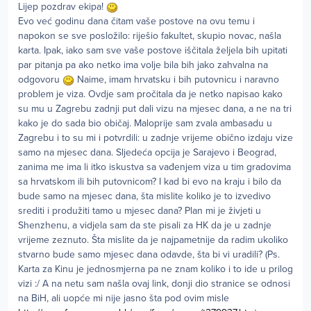
Lijep pozdrav ekipa!
Evo već godinu dana čitam vaše postove na ovu temu i
napokon se sve posložilo: riješio fakultet, skupio novac, našla
karta. Ipak, iako sam sve vaše postove iščitala željela bih upitati
par pitanja pa ako netko ima volje bila bih jako zahvalna na
odgovoru
Naime, imam hrvatsku i bih putovnicu i naravno
problem je viza. Ovdje sam pročitala da je netko napisao kako
su mu u Zagrebu zadnji put dali vizu na mjesec dana, a ne na tri
kako je do sada bio običaj. Maloprije sam zvala ambasadu u
Zagrebu i to su mi i potvrdili: u zadnje vrijeme obično izdaju vize
samo na mjesec dana. Sljedeća opcija je Sarajevo i Beograd,
zanima me ima li itko iskustva sa vađenjem viza u tim gradovima
sa hrvatskom ili bih putovnicom? I kad bi evo na kraju i bilo da
bude samo na mjesec dana, šta mislite koliko je to izvedivo
srediti i produžiti tamo u mjesec dana? Plan mi je živjeti u
Shenzhenu, a vidjela sam da ste pisali za HK da je u zadnje
vrijeme zeznuto. Šta mislite da je najpametnije da radim ukoliko
stvarno bude samo mjesec dana odavde, šta bi vi uradili? (Ps.
Karta za Kinu je jednosmjerna pa ne znam koliko i to ide u prilog
vizi :/ A na netu sam našla ovaj link, donji dio stranice se odnosi
na BiH, ali uopće mi nije jasno šta pod ovim misle