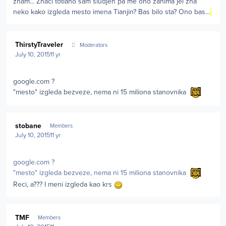
znam... Znaci totlano sam sludjen pa me ono zanima jel zna
neko kako izgleda mesto imena Tianjin? Bas bilo sta? Ono bas...
Author stats
ThirstyTraveler
Moderators
July 10, 2015
11 yr
google.com ?
"mesto" izgleda bezveze, nema ni 15 miliona stanovnika
Author stats
stobane
Members
July 10, 2015
11 yr
google.com ?
"mesto" izgleda bezveze, nema ni 15 miliona stanovnika
Reci, a??? I meni izgleda kao krs
Author stats
TMF
Members