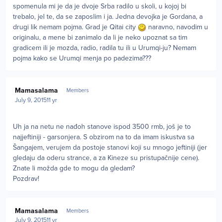
spomenula mi je da je dvoje Srba radilo u skoli, u kojoj bi
trebalo, jel te, da se zaposlim i ja. Jedna devojka je Gordana, a
drugi lik nemam pojma. Grad je Qitai city
naravno, navodim u
originalu, a mene bi zanimalo da li je neko upoznat sa tim
gradicem ili je mozda, radio, radila tu ili u Urumqi-ju? Nemam
pojma kako se Urumqi menja po padezima???
Author stats
Mamasalama
Members
July 9, 2015
11 yr
Uh ja na netu ne nađoh stanove ispod 3500 rmb, još je to
najjeftiniji - garsonjera. S obzirom na to da imam iskustva sa
Šangajem, verujem da postoje stanovi koji su mnogo jeftiniji (jer
gledaju da oderu strance, a za Kineze su pristupačnije cene).
Znate li možda gde to mogu da gledam?
Pozdrav!
Author stats
Mamasalama
Members
July 9, 2015
11 yr