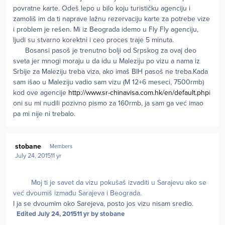
povratne karte. Odeš lepo u bilo koju turističku agenciju i
zamoliš im da ti naprave lažnu rezervaciju karte za potrebe vize
i problem je rešen. Mi iz Beograda idemo u Fly Fly agenciju,
ljudi su stvarno korektni i ceo proces traje 5 minuta.
Bosansi pasoš je trenutno bolji od Srpskog za ovaj deo
sveta jer mnogi moraju u da idu u Maleziju po vizu a nama iz
Srbije za Maleziju treba viza, ako imaš BIH pasoš ne treba.Kada
sam išao u Maleziju vadio sam vizu (M 12+6 meseci, 7500rmb)
kod ove agencije
http://www.sr-chinavisa.com.hk/en/default.php
i
oni su mi nudili pozivno pismo za 160rmb, ja sam ga već imao
pa mi nije ni trebalo.
Author stats
stobane
Members
July 24, 2015
11 yr
Moj ti je savet da vizu pokušaš izvaditi u Sarajevu ako se
već dvoumiš izmađu Sarajeva i Beograda.
I ja se dvoumim oko Sarejeva, posto jos vizu nisam sredio.
Edited
July 24, 2015
11 yr
by stobane