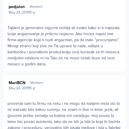
Author stats
pedjalon
Members
May 24, 2011
15 yr
Tajland je generalno sigurna zemlja ali ovako kako si ti napisala,
tvoje angazovanje je prilicno nejasno. Ako hoces napisi ime
firme-agencije koja ti nudi angazman, pa da malo "procunjamo".
Mnogi stranci koji zive na Tai upravo to rade, odlaze u
kambodzu i povratkom produzavaju svoj boravak za tri meseca.
medjutim odskora ni na Taiu se ne moze ostati duze od sest
meseci u godini dana.
Author stats
MariBCN
Members
May 24, 2011
15 yr
proverila sam tu firmu na netu i ne mogu da nadjem nista sto bi
mi izazvalo bilo kakvu sumnju. ne znam ni thai ni kmer jezik, ali
govorim jezike zemalja sa kojima oni saradjuju. moj posao bi
tamo bio posao asistenta, tako da ne bih ja bila ta koja bi bistrila
zakone i proceduru, verovatno bih pisala mejlove i isla u fabrike