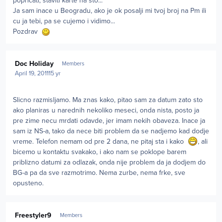
popricati, staviti karte na sto...
Ja sam inace u Beogradu, ako je ok posalji mi tvoj broj na Pm ili
cu ja tebi, pa se cujemo i vidimo...
Pozdrav
Author stats
Doc Holiday
Members
April 19, 2011
15 yr
Slicno razmisljamo. Ma znas kako, pitao sam za datum zato sto
ako planiras u narednih nekoliko meseci, onda nista, posto ja
pre zime necu mrdati odavde, jer imam nekih obaveza. Inace ja
sam iz NS-a, tako da nece biti problem da se nadjemo kad dodje
vreme. Telefon nemam od pre 2 dana, ne pitaj sta i kako
, ali
bicemo u kontaktu svakako, i ako nam se poklope barem
priblizno datumi za odlazak, onda nije problem da ja dodjem do
BG-a pa da sve razmotrimo. Nema zurbe, nema frke, sve
opusteno.
Author stats
Freestyler9
Members