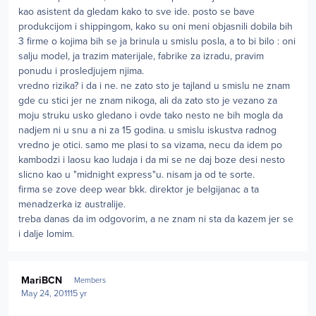
kao asistent da gledam kako to sve ide. posto se bave
produkcijom i shippingom, kako su oni meni objasnili dobila bih
3 firme o kojima bih se ja brinula u smislu posla, a to bi bilo : oni
salju model, ja trazim materijale, fabrike za izradu, pravim
ponudu i prosledjujem njima.
vredno rizika? i da i ne. ne zato sto je tajland u smislu ne znam
gde cu stici jer ne znam nikoga, ali da zato sto je vezano za
moju struku usko gledano i ovde tako nesto ne bih mogla da
nadjem ni u snu a ni za 15 godina. u smislu iskustva radnog
vredno je otici. samo me plasi to sa vizama, necu da idem po
kambodzi i laosu kao ludaja i da mi se ne daj boze desi nesto
slicno kao u "midnight express"u. nisam ja od te sorte.
firma se zove deep wear bkk. direktor je belgijanac a ta
menadzerka iz australije.
treba danas da im odgovorim, a ne znam ni sta da kazem jer se
i dalje lomim.
Author stats
MariBCN
Members
May 24, 2011
15 yr