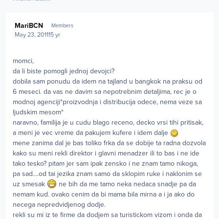
Author stats
MariBCN
Members
May 23, 2011
15 yr
momci,
da li biste pomogli jednoj devojci?
dobila sam ponudu da idem na tajland u bangkok na praksu od
6 meseci. da vas ne davim sa nepotrebnim detaljima, rec je o
modnoj agenciji*proizvodnja i distribucija odece, nema veze sa
ljudskim mesom*
naravno, familija je u cudu blago receno, decko vrsi tihi pritisak,
a meni je vec vreme da pakujem kufere i idem dalje
mene zanima dal je bas toliko frka da se dobije ta radna dozvola
kako su meni rekli direktor i glavni menadzer ili to bas i ne ide
tako tesko? pitam jer sam ipak zensko i ne znam tamo nikoga,
pa sad....od tai jezika znam samo da sklopim ruke i naklonim se
uz smesak
ne bih da me tamo neka nedaca snadje pa da
nemam kud. ovako cenim da bi mama bila mirna a i ja ako do
necega nepredvidjenog dodje.
rekli su mi iz te firme da dodjem sa turistickom vizom i onda da