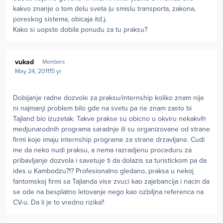
kakvo znanje o tom delu sveta (u smislu transporta, zakona,
poreskog sistema, obicaja itd.).
Kako si uopste dobila ponudu za tu praksu?
Author stats
vukad
Members
May 24, 2011
15 yr
Dobijanje radne dozvole za praksu/internship koliko znam nije
ni najmanji problem bilo gde na svetu pa ne znam zasto bi
Tajland bio izuzetak. Takve prakse su obicno u okviru nekakvih
medjunarodnih programa saradnje ili su organizovane od strane
firmi koje imaju internship programe za strane drzavljane. Cudi
me da neko nudi praksu, a nema razradjenu proceduru za
pribavljanje dozvola i savetuje ti da dolazis sa turistickom pa da
ides u Kambodzu?!? Profesionalno gledano, praksa u nekoj
fantomskoj firmi sa Tajlanda vise zvuci kao zajebancija i nacin da
se ode na besplatno letovanje nego kao ozbiljna referenca na
CV-u. Da li je to vredno rizika?