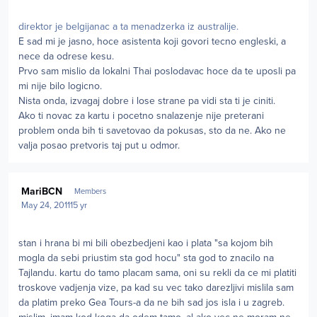
direktor je belgijanac a ta menadzerka iz australije.
E sad mi je jasno, hoce asistenta koji govori tecno engleski, a
nece da odrese kesu.
Prvo sam mislio da lokalni Thai poslodavac hoce da te uposli pa
mi nije bilo logicno.
Nista onda, izvagaj dobre i lose strane pa vidi sta ti je ciniti.
Ako ti novac za kartu i pocetno snalazenje nije preterani
problem onda bih ti savetovao da pokusas, sto da ne. Ako ne
valja posao pretvoris taj put u odmor.
Author stats
MariBCN
Members
May 24, 2011
15 yr
stan i hrana bi mi bili obezbedjeni kao i plata "sa kojom bih
mogla da sebi priustim sta god hocu" sta god to znacilo na
Tajlandu. kartu do tamo placam sama, oni su rekli da ce mi platiti
troskove vadjenja vize, pa kad su vec tako darezljivi mislila sam
da platim preko Gea Tours-a da ne bih sad jos isla i u zagreb.