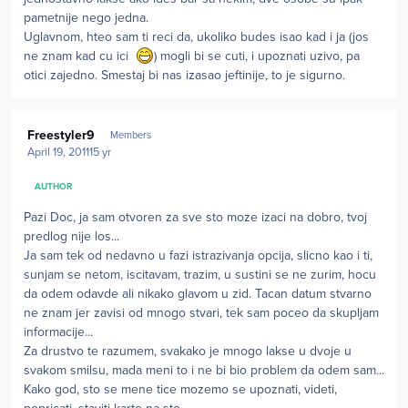
pametnije nego jedna.
Uglavnom, hteo sam ti reci da, ukoliko budes isao kad i ja (jos
ne znam kad cu ici
) mogli bi se cuti, i upoznati uzivo, pa
otici zajedno. Smestaj bi nas izasao jeftinije, to je sigurno.
Author stats
Freestyler9
Members
April 19, 2011
15 yr
AUTHOR
Pazi Doc, ja sam otvoren za sve sto moze izaci na dobro, tvoj
predlog nije los...
Ja sam tek od nedavno u fazi istrazivanja opcija, slicno kao i ti,
sunjam se netom, iscitavam, trazim, u sustini se ne zurim, hocu
da odem odavde ali nikako glavom u zid. Tacan datum stvarno
ne znam jer zavisi od mnogo stvari, tek sam poceo da skupljam
informacije...
Za drustvo te razumem, svakako je mnogo lakse u dvoje u
svakom smilsu, mada meni to i ne bi bio problem da odem sam...
Kako god, sto se mene tice mozemo se upoznati, videti,