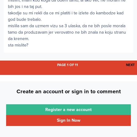
mislim, imam kod koga da odem tamo, al ako vec ne moram ne
bih jos i na taj put.
takodje su mi rekli da ce mi platiti i te izlete do kambodze kad
god bude trebalo.
mislila sam da uzmem vizu sa 3 ulaska, da ne bih posle morala
tamo da produzavam jer verovatno ne bih znala na koju stranu
da krenem.
sta mislite?
L
PAGE 1 OF 11
NEXT
Create an account or sign in to comment
Register a new account
Sign In Now