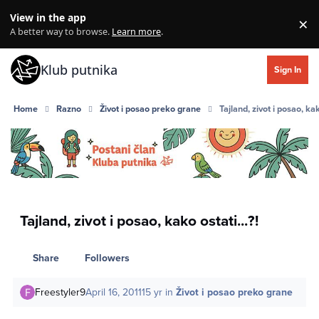
Skip to content
View in the app
×
Di
A better way to browse.
Learn more
.
Klub putnika
Sign In
Home
Razno
Život i posao preko grane
Tajland, zivot i posao, kak
Tajland, zivot i posao, kako ostati...?!
Share
Followers
Freestyler9
April 16, 2011
15 yr
in
Život i posao preko grane