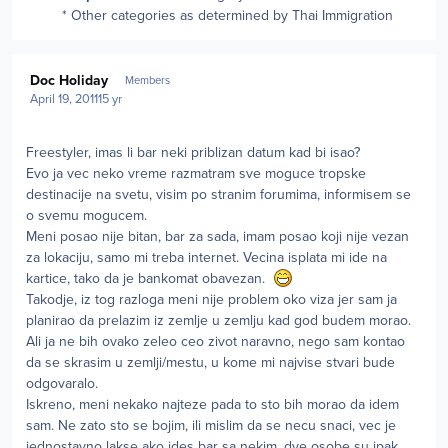
* Other categories as determined by Thai Immigration
Author stats
Doc Holiday
Members
April 19, 2011
15 yr
Freestyler, imas li bar neki priblizan datum kad bi isao?
Evo ja vec neko vreme razmatram sve moguce tropske
destinacije na svetu, visim po stranim forumima, informisem se
o svemu mogucem.
Meni posao nije bitan, bar za sada, imam posao koji nije vezan
za lokaciju, samo mi treba internet. Vecina isplata mi ide na
kartice, tako da je bankomat obavezan.
Takodje, iz tog razloga meni nije problem oko viza jer sam ja
planirao da prelazim iz zemlje u zemlju kad god budem morao.
Ali ja ne bih ovako zeleo ceo zivot naravno, nego sam kontao
da se skrasim u zemlji/mestu, u kome mi najvise stvari bude
odgovaralo.
Iskreno, meni nekako najteze pada to sto bih morao da idem
sam. Ne zato sto se bojim, ili mislim da se necu snaci, vec je
jednostavno lakse ako ides bar sa nekim, dve osobe su ipak