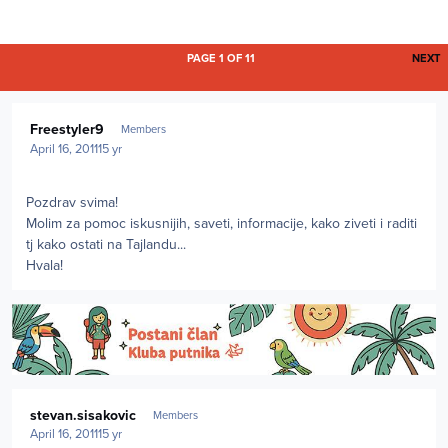
L
PAGE 1 OF 11
NEXT
Author stats
Freestyler9
Members
April 16, 2011
15 yr
Pozdrav svima!
Molim za pomoc iskusnijih, saveti, informacije, kako ziveti i raditi
tj kako ostati na Tajlandu...
Hvala!
Author stats
stevan.sisakovic
Members
April 16, 2011
15 yr