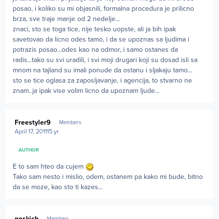
posao, i koliko su mi objasnili, formalna procedura je prilicno
brza, sve traje manje od 2 nedelje...
znaci, sto se toga tice, nije tesko uopste, ali ja bih ipak
savetovao da licno odes tamo, i da se upoznas sa ljudima i
potrazis posao...odes kao na odmor, i samo ostanes da
radis...tako su svi uradili, i svi moji drugari koji su dosad isli sa
mnom na tajland su imali ponude da ostanu i sljakaju tamo...
sto se tice oglasa za zaposljavanje, i agencija, to stvarno ne
znam..ja ipak vise volim licno da upoznam ljude...
Author stats
Freestyler9
Members
April 17, 2011
15 yr
AUTHOR
E to sam hteo da cujem
Tako sam nesto i mislio, odem, ostanem pa kako mi bude, bitno
da se moze, kao sto ti kazes...
Author stats
noskich
Members