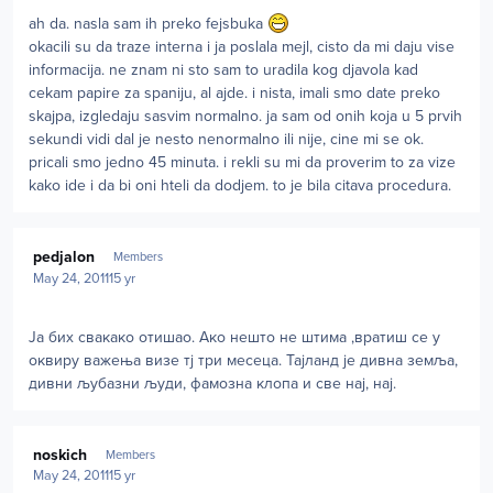
ah da. nasla sam ih preko fejsbuka
okacili su da traze interna i ja poslala mejl, cisto da mi daju vise
informacija. ne znam ni sto sam to uradila kog djavola kad
cekam papire za spaniju, al ajde. i nista, imali smo date preko
skajpa, izgledaju sasvim normalno. ja sam od onih koja u 5 prvih
sekundi vidi dal je nesto nenormalno ili nije, cine mi se ok.
pricali smo jedno 45 minuta. i rekli su mi da proverim to za vize
kako ide i da bi oni hteli da dodjem. to je bila citava procedura.
Author stats
pedjalon
Members
May 24, 2011
15 yr
Ја бих свакако отишао. Ако нешто не штима ,вратиш се у
оквиру важења визе тј три месеца. Тајланд је дивна земља,
дивни љубазни људи, фамозна клопа и све нај, нај.
Author stats
noskich
Members
May 24, 2011
15 yr