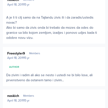
April 18, 2011
15 yr
A je li ti cilj samo da na Tajlandu zivis ili i da zaradis/ustedis
novac?
Ako bi samo da zivis onda bi trebalo da mozes da odes do
granice sa bilo kojom zemljom, izadjes i ponovo udjes kada ti
odobre novu vizu.
Author stats
Freestyler9
Members
April 18, 2011
15 yr
AUTHOR
Da zivim i radim ali ako se nesto i ustedi ne bi bilo lose, ali
prvenstveno da ostanem tamo i zivim...
Author stats
noskich
Members
April 18, 2011
15 yr