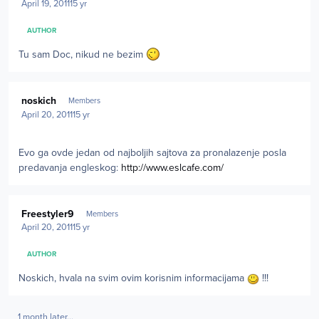
April 19, 2011
15 yr
AUTHOR
Tu sam Doc, nikud ne bezim
Author stats
noskich
Members
April 20, 2011
15 yr
Evo ga ovde jedan od najboljih sajtova za pronalazenje posla
predavanja engleskog:
http://www.eslcafe.com/
Author stats
Freestyler9
Members
April 20, 2011
15 yr
AUTHOR
Noskich, hvala na svim ovim korisnim informacijama
!!!
1 month later...