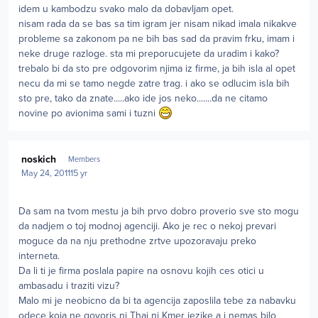
idem u kambodzu svako malo da dobavljam opet.
nisam rada da se bas sa tim igram jer nisam nikad imala nikakve
probleme sa zakonom pa ne bih bas sad da pravim frku, imam i
neke druge razloge. sta mi preporucujete da uradim i kako?
trebalo bi da sto pre odgovorim njima iz firme, ja bih isla al opet
necu da mi se tamo negde zatre trag. i ako se odlucim isla bih
sto pre, tako da znate.....ako ide jos neko.......da ne citamo
novine po avionima sami i tuzni
Author stats
noskich
Members
May 24, 2011
15 yr
Da sam na tvom mestu ja bih prvo dobro proverio sve sto mogu
da nadjem o toj modnoj agenciji. Ako je rec o nekoj prevari
moguce da na nju prethodne zrtve upozoravaju preko
interneta.
Da li ti je firma poslala papire na osnovu kojih ces otici u
ambasadu i traziti vizu?
Malo mi je neobicno da bi ta agencija zaposlila tebe za nabavku
odece koja ne govoris ni Thai ni Kmer jezike a i nemas bilo