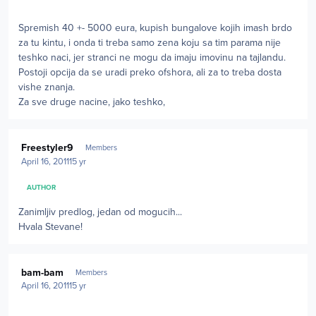
Spremish 40 +- 5000 eura, kupish bungalove kojih imash brdo
za tu kintu, i onda ti treba samo zena koju sa tim parama nije
teshko naci, jer stranci ne mogu da imaju imovinu na tajlandu.
Postoji opcija da se uradi preko ofshora, ali za to treba dosta
vishe znanja.
Za sve druge nacine, jako teshko,
Author stats
Freestyler9
Members
April 16, 2011
15 yr
AUTHOR
Zanimljiv predlog, jedan od mogucih...
Hvala Stevane!
Author stats
bam-bam
Members
April 16, 2011
15 yr