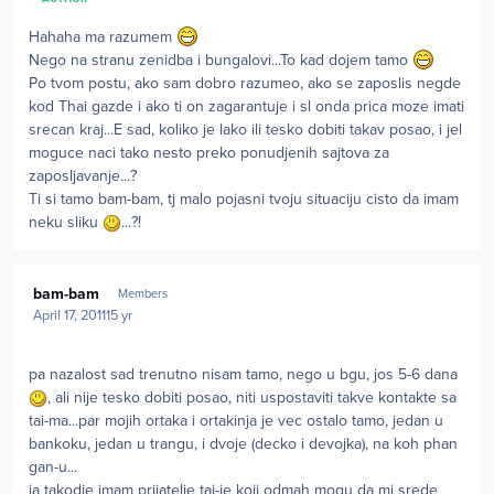
Hahaha ma razumem
Nego na stranu zenidba i bungalovi...To kad dojem tamo
Po tvom postu, ako sam dobro razumeo, ako se zaposlis negde
kod Thai gazde i ako ti on zagarantuje i sl onda prica moze imati
srecan kraj...E sad, koliko je lako ili tesko dobiti takav posao, i jel
moguce naci tako nesto preko ponudjenih sajtova za
zaposljavanje...?
Ti si tamo bam-bam, tj malo pojasni tvoju situaciju cisto da imam
neku sliku
...?!
Author stats
bam-bam
Members
April 17, 2011
15 yr
pa nazalost sad trenutno nisam tamo, nego u bgu, jos 5-6 dana
, ali nije tesko dobiti posao, niti uspostaviti takve kontakte sa
tai-ma...par mojih ortaka i ortakinja je vec ostalo tamo, jedan u
bankoku, jedan u trangu, i dvoje (decko i devojka), na koh phan
gan-u...
ja takodje imam prijatelje tai-je koji odmah mogu da mi srede