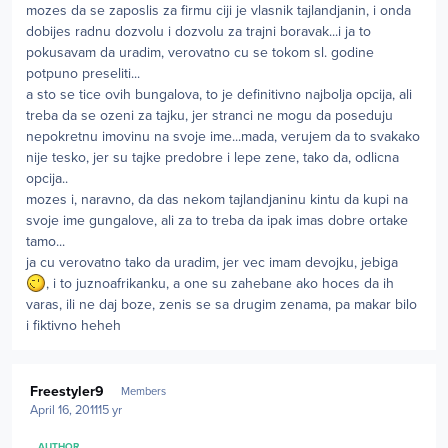
mozes da se zaposlis za firmu ciji je vlasnik tajlandjanin, i onda
dobijes radnu dozvolu i dozvolu za trajni boravak...i ja to
pokusavam da uradim, verovatno cu se tokom sl. godine
potpuno preseliti...
a sto se tice ovih bungalova, to je definitivno najbolja opcija, ali
treba da se ozeni za tajku, jer stranci ne mogu da poseduju
nepokretnu imovinu na svoje ime...mada, verujem da to svakako
nije tesko, jer su tajke predobre i lepe zene, tako da, odlicna
opcija..
mozes i, naravno, da das nekom tajlandjaninu kintu da kupi na
svoje ime gungalove, ali za to treba da ipak imas dobre ortake
tamo...
ja cu verovatno tako da uradim, jer vec imam devojku, jebiga
, i to juznoafrikanku, a one su zahebane ako hoces da ih
varas, ili ne daj boze, zenis se sa drugim zenama, pa makar bilo
i fiktivno heheh
Author stats
Freestyler9
Members
April 16, 2011
15 yr
AUTHOR