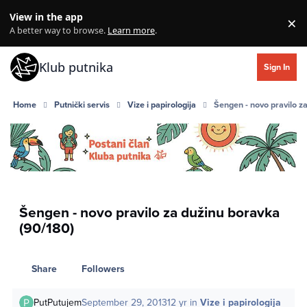
Skip to content
View in the app
×
Di
A better way to browse.
Learn more
.
Klub putnika
Sign In
Home
Putnički servis
Vize i papirologija
Šengen - novo pravilo z
Šengen - novo pravilo za dužinu boravka
(90/180)
Share
Followers
PutPutujem
September 29, 2013
12 yr
in
Vize i papirologija