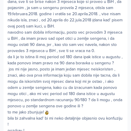
dana, sve ti se brise nakon 3 mjeseca koje si proveo u BiH , da
pojasnim , ja sam u sengenu provela 2 mjeseca, otisla sam
19.februara.2018. godine i vratila se 20.aprila.2018. , vise nisam
nikuda isla, znaci , od 20.aprila do 22.jula.2018 (dana kad' pisem
ovaj post) sam kuci, u BiH.
navodno sam dobila informaciju, posto vec provodim 3 mjeseca
u BiH , da imam pravo sad opet otici u zemlje sengena, i da
mogu ostati 90 dana, jer , kao sto sam vec navela, nakon sto
provedes 3 mjeseca u BiH , sve ti se vraca na 0.
da li je to istina ili moj period od 180 dana ipak istice u augustu ,
kada ponovo imam pravo na 90 dana boravka u sengenu ?
jos mi nije jasno, posto ja imam jedan mjesec neiskoristen ,
znaci, ako ova prva informacija koju sam dobila nije tacna, da li
mogu da iskoristim svoj mjesec dana koji mi je ostao , i ako
odem u zemlje sengena, kako cu da izracunam kada ponovo
mogu otici , ako mi vec period od 180 dana istice u augustu
mjesecu, po standardnom racunanju 90/180 ? da li mogu , onda
ponovo u zemlje sengena ove godine ili ?
to me jako zbunjuje!
bila bi zahvalna kad' bi mi neko detaljnije objasnio ovu konfuziju
!
pozdrav !