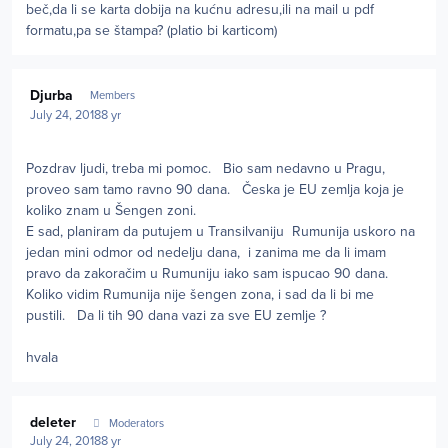
beč,da li se karta dobija na kućnu adresu,ili na mail u pdf
formatu,pa se štampa? (platio bi karticom)
Author stats
Djurba
Members
July 24, 2018
8 yr
Pozdrav ljudi, treba mi pomoc. Bio sam nedavno u Pragu,
proveo sam tamo ravno 90 dana. Česka je EU zemlja koja je
koliko znam u Šengen zoni.
E sad, planiram da putujem u Transilvaniju Rumunija uskoro na
jedan mini odmor od nedelju dana, i zanima me da li imam
pravo da zakoračim u Rumuniju iako sam ispucao 90 dana.
Koliko vidim Rumunija nije šengen zona, i sad da li bi me
pustili. Da li tih 90 dana vazi za sve EU zemlje ?
hvala
Author stats
deleter
Moderators
July 24, 2018
8 yr