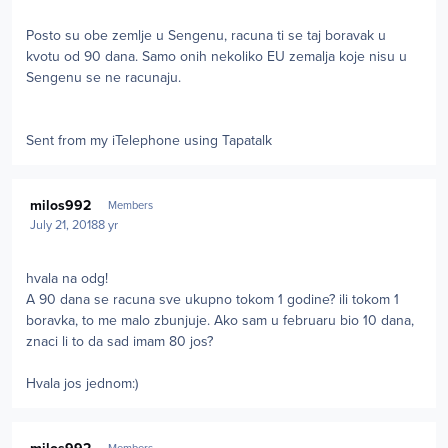
Posto su obe zemlje u Sengenu, racuna ti se taj boravak u
kvotu od 90 dana. Samo onih nekoliko EU zemalja koje nisu u
Sengenu se ne racunaju.
Sent from my iTelephone using Tapatalk
Author stats
milos992
Members
July 21, 2018
8 yr
hvala na odg!
A 90 dana se racuna sve ukupno tokom 1 godine? ili tokom 1
boravka, to me malo zbunjuje. Ako sam u februaru bio 10 dana,
znaci li to da sad imam 80 jos?
Hvala jos jednom:)
Author stats