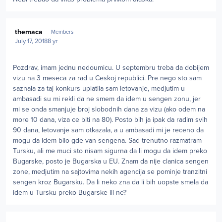
Author stats
themaca
Members
July 17, 2018
8 yr
Pozdrav, imam jednu nedoumicu. U septembru treba da dobijem
vizu na 3 meseca za rad u Ceskoj republici. Pre nego sto sam
saznala za taj konkurs uplatila sam letovanje, medjutim u
ambasadi su mi rekli da ne smem da idem u sengen zonu, jer
mi se onda smanjuje broj slobodnih dana za vizu (ako odem na
more 10 dana, viza ce biti na 80). Posto bih ja ipak da radim svih
90 dana, letovanje sam otkazala, a u ambasadi mi je receno da
mogu da idem bilo gde van sengena. Sad trenutno razmatram
Tursku, ali me muci sto nisam sigurna da li mogu da idem preko
Bugarske, posto je Bugarska u EU. Znam da nije clanica sengen
zone, medjutim na sajtovima nekih agencija se pominje tranzitni
sengen kroz Bugarsku. Da li neko zna da li bih uopste smela da
idem u Tursku preko Bugarske ili ne?
Author stats