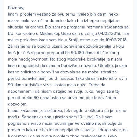
Pozdrav,
Imam problem vezano za ovu temu i veleo bih da mi neko
makar malo razreši nedoumice kako bih izbegao neprijatne
situacije na granici. Bio sam na programu razmene studenata sa
EU, konkretno u Mađarskoj. Ušao sam u zemlju 04/02/2018, i sa
malim prekidom kada sam bio u Srbiji, ostao sve do 10/06/2018.
Za razmenu se obično uzima boravišna dozvola zemlje u koju
ideš jer ćeš sigurno pregurati tih 90/180 dana. Ali što zbog
moje neodgovornosti što zbog Mađarske birokratije ja nisam
imao mogućnost da uzmem boravišnu dozvolu. Ukratko, ja sam
kasno aplicirao a boravišna dozvola se ne može izdrati za
period boravka manji od 3 meseca. Tako da sam iskoristio svih
90 dana turističke vize + ostao malo duže. Treba da
napomenem i da nisam ostajao na svoju ruku, nego sam taj
period preko 90 dana ostao sa privremenom boravišnom
dozvolom.
E sad, kako sam ja izračunao, tek negde u oktobru ću ja realno
moći u Šengensku zonu (izašao sam 10. juna). Da li sam
pogrešno shvatio način računanja? Verovatno ne, ali bolje da
proverim kako ne bih imao neprijatnih situacija. I druga stvar, da
li oni mogu da mi prave problem zbog prekoračenja i ako