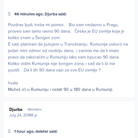
46 minutes ago, Djurba said:
Pozdrav ljudi, treba mi pomoc. Bio sam nedavno u Pragu,
proveo sam tamo ravno 90 dana. Česka je EU zemlja koja je
koliko znam u Šengen zoni.
E sad, planiram da putujem u Transilvaniju Rumunija uskoro na
jedan mini odmor od nedelju dana, i zanima me da li imam
pravo da zakoračim u Rumuniju iako sam ispucao 90 dana.
Koliko vidim Rumunija nije šengen zona, i sad da li bi me
pustili. Da li tih 90 dana vazi za sve EU zemlje ?
hvala
Možeš ići u Rumuniju i ostati 90 u 180 dana u Rumuniji.
Author stats
Djurba
Members
July 24, 2018
8 yr
1 hour ago, deleter said: