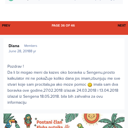
FIRST PAGE
L
PREV
PAGE 36 OF 46
NEXT
Author stats
Diana
Members
June 28, 2018
8 yr
Pozdrav !
Da li bi mogao meni da kazes oko boravka u Sengenu,prosto
kalkulator mi ne pokaZuje koliko dana jos imam,zbunjuju me sve
stvari koje sam procitala,pa ako moze pomoc
imala sam dva
boravka ove godine,27.02.2018 izlazak 24.03.2018 i 13.04.2018
izlazal iz Sengena 18.05.2018. bila bih zahvalna za ovu
informaciju