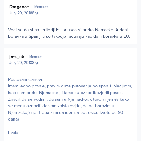
Author stats
Dragance
Members
July 20, 2018
8 yr
Vodi se da si na teritoriji EU, a usao si preko Nemacke. A dani
boravka u Spaniji ti se takodje racunaju kao dani boravka u EU.
Author stats
jms_uk
Members
July 20, 2018
8 yr
Postovani clanovi,
Imam jedno pitanje, pravim duze putovanje po spaniji. Medjutim,
isao sam preko Njemacke , i tamo su oznacili/ovjerili pasos.
Znacili da se vodim , da sam u Njemackoj, citavo vrijeme? Kako
se mogu oznaciti da sam zaista ovjde, da ne boravim u
Njemackoj? (jer treba zimi da idem, a potrosicu kvotu od 90
dana)
hvala