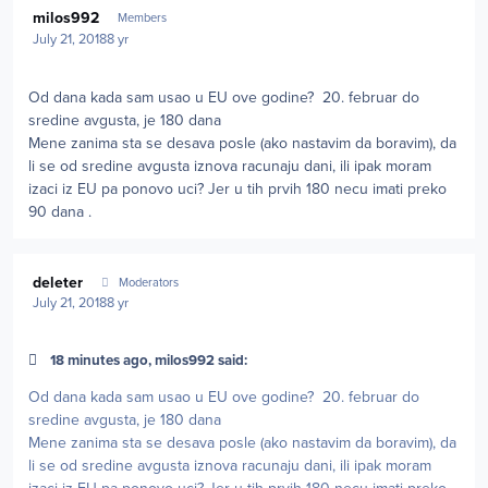
milos992
Members
July 21, 2018
8 yr
Od dana kada sam usao u EU ove godine? 20. februar do
sredine avgusta, je 180 dana
Mene zanima sta se desava posle (ako nastavim da boravim), da
li se od sredine avgusta iznova racunaju dani, ili ipak moram
izaci iz EU pa ponovo uci? Jer u tih prvih 180 necu imati preko
90 dana .
Author stats
deleter
Moderators
July 21, 2018
8 yr
18 minutes ago, milos992 said:
Od dana kada sam usao u EU ove godine? 20. februar do
sredine avgusta, je 180 dana
Mene zanima sta se desava posle (ako nastavim da boravim), da
li se od sredine avgusta iznova racunaju dani, ili ipak moram