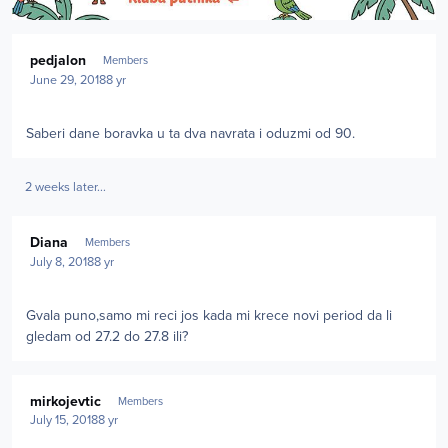
Author stats
pedjalon
Members
June 29, 2018
8 yr
Saberi dane boravka u ta dva navrata i oduzmi od 90.
2 weeks later...
Author stats
Diana
Members
July 8, 2018
8 yr
Gvala puno,samo mi reci jos kada mi krece novi period da li
gledam od 27.2 do 27.8 ili?
Author stats
mirkojevtic
Members
July 15, 2018
8 yr