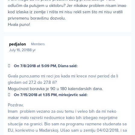
odlučim da putujem u oktobru? Jer nikakav problem nisam imao
kod izlaska iz zemlje i ništa mi nisu rekli sem što mi nisu vratili
privremenu boravišnu dozvolu.
Hvala puno!
Author stats
pedjalon
Members
July 16, 2018
8 yr
On 7/8/2018 at 5:09 PM, Diana said:
Gvala puno,samo mi reci jos kada mi krece novi period da li
gledam od 27.2 do 27.8 ili?
Mogućnost boravka je 90 u 180 kalendarskih dana.
On 7/15/2018 at 1:35 PM, mirkojevtic said:
Pozdrav,
Imam problem vezano za ovu temu i veleo bih da mi neko
makar malo razreši nedoumice kako bih izbegao neprijatne
situacije na granici. Bio sam na programu razmene studenata sa
EU, konkretno u Mađarskoj. Ušao sam u zemlju 04/02/2018, i sa