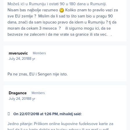
Možeš ići u Rumuniju i ostati 90 u 180 dana u Rumuniji.
Nisam bas najbolje razumeo
Koliko znam to pravilo vazi za
sve EU zemlje ? Mislim da li sad to što sam bio u pragu 90
dana, znači da sam ispucao pravo da idem u Rumuniju ? tj da
moram da cekam 3 meseca ? ili sigurno mogu ici, da se
bezveze ne zalecem i da me vrate sa granice ili sta vec. .
Author stats
mveruovic
Members
July 24, 2018
8 yr
Pa ne znas, EU i Sengen nije isto.
Author stats
Dragance
Members
July 24, 2018
8 yr
On 22/07/2018 at 1:26 PM, mihaildj said:
Jedno pitanje: Prilikom online kupovine fudeksove karte za
beč,da li se karta dobija na kućnu adresu,ili na mail u pdf