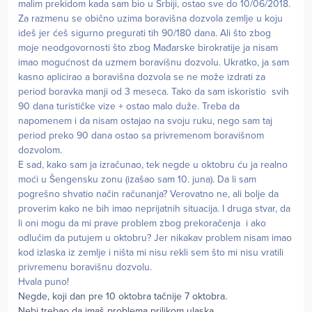
malim prekidom kada sam bio u Srbiji, ostao sve do 10/06/2018.
Za razmenu se obično uzima boravišna dozvola zemlje u koju
ideš jer ćeš sigurno pregurati tih 90/180 dana. Ali što zbog
moje neodgovornosti što zbog Mađarske birokratije ja nisam
imao mogućnost da uzmem boravišnu dozvolu. Ukratko, ja sam
kasno aplicirao a boravišna dozvola se ne može izdrati za
period boravka manji od 3 meseca. Tako da sam iskoristio svih
90 dana turističke vize + ostao malo duže. Treba da
napomenem i da nisam ostajao na svoju ruku, nego sam taj
period preko 90 dana ostao sa privremenom boravišnom
dozvolom.
E sad, kako sam ja izračunao, tek negde u oktobru ću ja realno
moći u Šengensku zonu (izašao sam 10. juna). Da li sam
pogrešno shvatio način računanja? Verovatno ne, ali bolje da
proverim kako ne bih imao neprijatnih situacija. I druga stvar, da
li oni mogu da mi prave problem zbog prekoračenja i ako
odlučim da putujem u oktobru? Jer nikakav problem nisam imao
kod izlaska iz zemlje i ništa mi nisu rekli sem što mi nisu vratili
privremenu boravišnu dozvolu.
Hvala puno!
Negde, koji dan pre 10 oktobra tačnije 7 oktobra.
Nebi trebao da imaš problema prilikom ulaska.