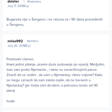
deleter
Moderators
July 17, 2018
8 yr
Bugarska nije u Šengenu i ne računa se i 90 dana provedenih
u Šengenu.
Author stats
milos992
Members
July 20, 2018
8 yr
Postovani clanovi,
Imam jedno pitanje, pravim duze putovanje po spaniji. Medjutim,
isao sam preko Njemacke , i tamo su oznacili/ovjerili pasos.
Znacili da se vodim , da sam u Njemackoj, citavo vrijeme? Kako
se mogu oznaciti da sam zaista ovjde, da ne boravim u
Njemackoj? (jer treba zimi da idem, a potrosicu kvotu od 90
dana)
hvala