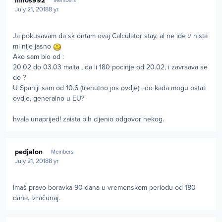
milos992
Members
July 21, 2018
8 yr
Ja pokusavam da sk ontam ovaj Calculator stay, al ne ide :/ nista
mi nije jasno
Ako sam bio od
:
20.02 do 03.03 malta
, da li 180 pocinje od 20.02, i zavrsava se
do ?
U Spaniji sam od 10.6 (trenutno jos ovdje) , do kada mogu ostati
ovdje, generalno u EU?
hvala unaprijed! zaista bih cijenio odgovor nekog.
Author stats
pedjalon
Members
July 21, 2018
8 yr
Imaš pravo boravka 90 dana u vremenskom periodu od 180
dana. Izračunaj.
Author stats