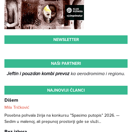
NEWSLETTER
NAŠI PARTNERI
Jeftin i pouzdan kombi prevoz
ka aerodromima i regionu.
NAJNOVIJI ČLANCI
Dišem
Mila Tričković
Posebna pohvala žirija na konkursu "Spasimo putopis" 2026. —
Sedim u malenoj, ali prepunoj prostoriji gde se služi...
Bez izbora