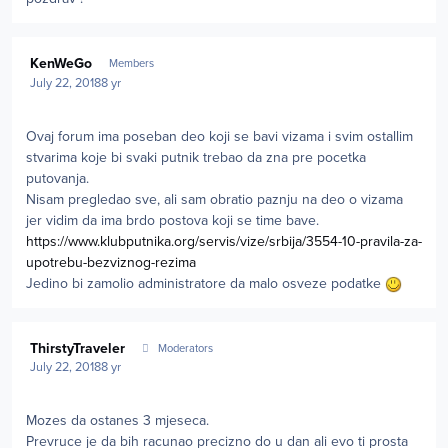
Author stats
KenWeGo
Members
July 22, 2018
8 yr
Ovaj forum ima poseban deo koji se bavi vizama i svim ostallim
stvarima koje bi svaki putnik trebao da zna pre pocetka
putovanja.
Nisam pregledao sve, ali sam obratio paznju na deo o vizama
jer vidim da ima brdo postova koji se time bave.
https://www.klubputnika.org/servis/vize/srbija/3554-10-pravila-za-
upotrebu-bezviznog-rezima
Jedino bi zamolio administratore da malo osveze podatke
Author stats
ThirstyTraveler
Moderators
July 22, 2018
8 yr
Mozes da ostanes 3 mjeseca.
Prevruce je da bih racunao precizno do u dan ali evo ti prosta