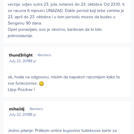
verzija: udjes sutra 23. jula, ostanes do 23. oktobra. Od 23.10. ti
se racuna 6 mjeseci UNAZAD. Dakle period koji tebe zanima je
23. april do 23. oktobra i u tom periodu mozes da budes u
Sengenu 90 dana.
Opet ponavljam, ovo je okvirno, karikiram da bi bilo
jednostavnije.
Author stats
thund3rlight
Members
July 22, 2018
8 yr
ok, hvala na odgovoru, mislim da napokon razumijem kako to
sve funkcionise.
Lijep Pozdrav !
Author stats
mihaildj
Members
July 22, 2018
8 yr
Jedno pitanje: Prilikom online kupovine fudeksove karte za