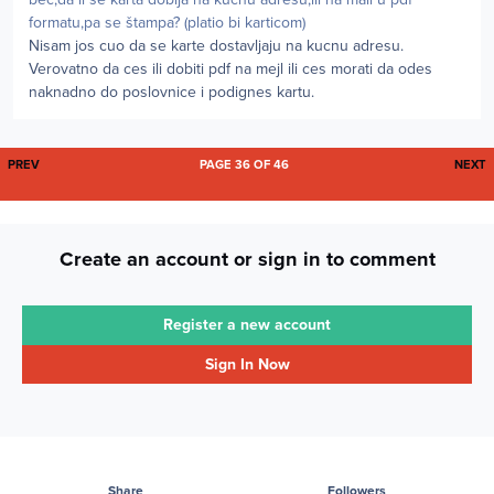
formatu,pa se štampa? (platio bi karticom)
Nisam jos cuo da se karte dostavljaju na kucnu adresu.
Verovatno da ces ili dobiti pdf na mejl ili ces morati da odes
naknadno do poslovnice i podignes kartu.
FIRST PAGE
L
PREV
PAGE 36 OF 46
NEXT
Create an account or sign in to comment
Register a new account
Sign In Now
Share
Followers