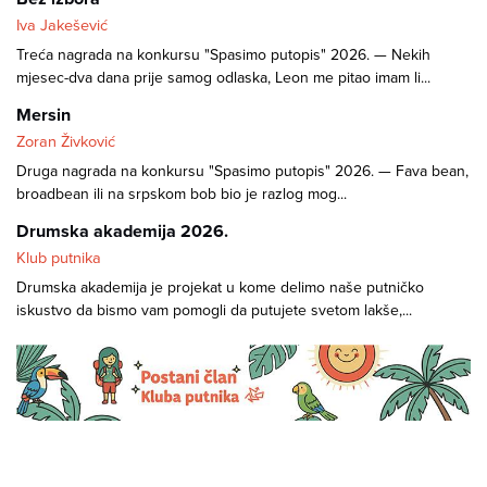
Iva Jakešević
Treća nagrada na konkursu "Spasimo putopis" 2026. — Nekih
mjesec-dva dana prije samog odlaska, Leon me pitao imam li...
Mersin
Zoran Živković
Druga nagrada na konkursu "Spasimo putopis" 2026. — Fava bean,
broadbean ili na srpskom bob bio je razlog mog...
Drumska akademija 2026.
Klub putnika
Drumska akademija je projekat u kome delimo naše putničko
iskustvo da bismo vam pomogli da putujete svetom lakše,...