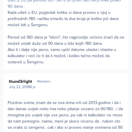
izaci iz EU pa ponovo uci? Jer u tih prvih 180 necu imati preko
90 dana .
Kada uđeš u EU, pogledaš koliko si dana proveo u njoj u
prethodnih 180, razlika između ta dva broja je koliko još dana
možeš biti u Šengenu.
Period od 180 dana je "klizni", što najprostije rečeno znači da ne
možeš ostati duže od 90 dana u bilo kojih 180 dana.
Ako ti i dalje nije jasno, samo upiši datume ulaska i izlaska u
kalkulator i reći će ti da li možeš i koliko tačno možeš da
ostaneš u Šengenu.
Author stats
thund3rlight
Members
July 22, 2018
8 yr
Pozdrav svima, znam da se ova tema vrti od 2013.godine i da i
dan danas uvijek neko ima neko pitanje vezano za 90/180 , i da
mnogima jos uvijek nije sve jasno, pa cak ni kalkulator ne moze
da nam pomogne. naime, meni je skoro receno da , nakon sto
se vratis iz sengena , cak i ako si proveo manje vremena od 90