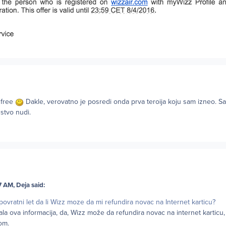
 free
Dakle, verovatno je posredi onda prva teroija koju sam izneo. Sad
nstvo nudi.
 AM, Deja said:
povratni let da li Wizz moze da mi refundira novac na Internet karticu?
 ova informacija, da, Wizz može da refundira novac na internet karticu,
om.