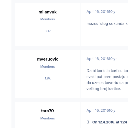
milanvuk
April 16, 2016
10 yr
Members
mozes istog sekunda kad
307
posts
mveruovic
April 16, 2016
10 yr
Members
Da bi koristio karticu 
svaki put pare postaju
1.9k
posts
da uzmes kovertu sa pod
velikog broj kartice.
tara70
April 16, 2016
10 yr
Members
On 12.4.2016. at 1:24