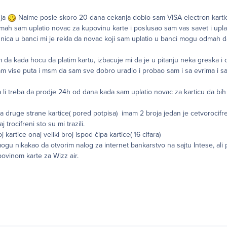
 ja
Naime posle skoro 20 dana cekanja dobio sam VISA electron karticu
dmah sam uplatio novac za kupovinu karte i poslusao sam vas savet i upl
nica u banci mi je rekla da novac koji sam uplatio u banci mogu odmah d
 da kada hocu da platim kartu, izbacuje mi da je u pitanju neka greska i 
m vise puta i msm da sam sve dobro uradio i probao sam i sa evrima i sa
a li treba da prodje 24h od dana kada sam uplatio novac za karticu da bi
sa druge strane kartice( pored potpisa) imam 2 broja jedan je cetvorocifre
 trocifreni sto su mi trazili.
 kartice onaj veliki broj ispod čipa kartice( 16 cifara)
 mogu nikakao da otvorim nalog za internet bankarstvo na sajtu Intese, ali
ovinom karte za Wizz air.