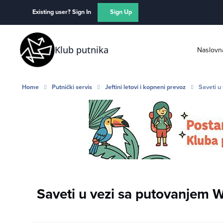
Skip to content
Existing user? Sign In
Sign Up
Klub putnika
Naslovn
Home
Putnički servis
Jeftini letovi i kopneni prevoz
Saveti u
Saveti u vezi sa putovanjem 