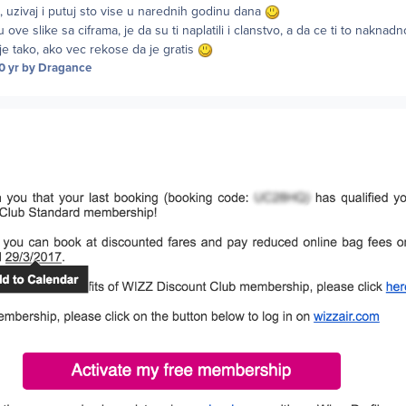
, uzivaj i putuj sto vise u narednih godinu dana
ve slike sa ciframa, je da su ti naplatili i clanstvo, a da ce ti to naknadno
je tako, ako vec rekose da je gratis
0 yr
by Dragance