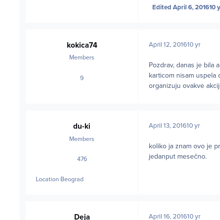
Edited
April 6, 2016
10 
kokica74
April 12, 2016
10 yr
Members
Pozdrav, danas je bila 
karticom nisam uspela d
9
posts
organizuju ovakve akcije
du-ki
April 13, 2016
10 yr
Members
koliko ja znam ovo je p
jedanput mesečno.
476
posts
Location
Beograd
Deja
April 16, 2016
10 yr