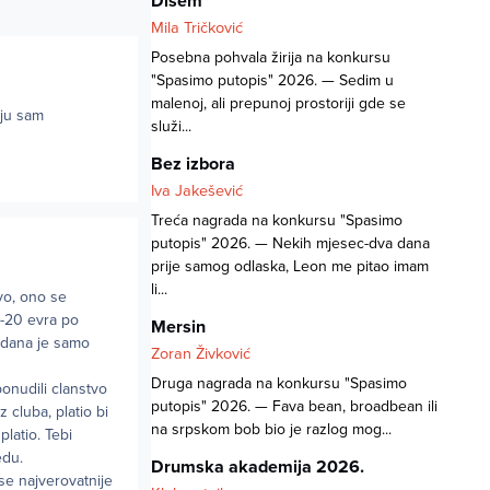
Dišem
Mila Tričković
Posebna pohvala žirija na konkursu
"Spasimo putopis" 2026. — Sedim u
malenoj, ali prepunoj prostoriji gde se
oju sam
služi...
Bez izbora
Iva Jakešević
Treća nagrada na konkursu "Spasimo
putopis" 2026. — Nekih mjesec-dva dana
prije samog odlaska, Leon me pitao imam
li...
vo, ono se
5-20 evra po
Mersin
 dana je samo
Zoran Živković
Druga nagrada na konkursu "Spasimo
onudili clanstvo
putopis" 2026. — Fava bean, broadbean ili
z cluba, platio bi
na srpskom bob bio je razlog mog...
latio. Tebi
edu.
Drumska akademija 2026.
 se najverovatnije