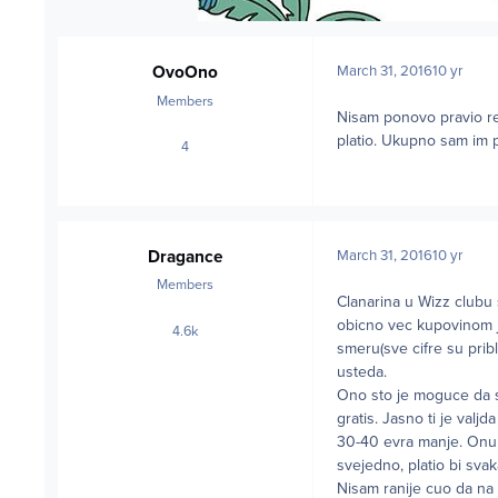
OvoOno
March 31, 2016
10 yr
Members
Nisam ponovo pravio re
platio. Ukupno sam im p
4
posts
Dragance
March 31, 2016
10 yr
Members
Clanarina u Wizz clubu 
obicno vec kupovinom je
4.6k
posts
smeru(sve cifre su pri
usteda.
Ono sto je moguce da se
gratis. Jasno ti je valjd
30-40 evra manje. Onu s
svejedno, platio bi sva
Nisam ranije cuo da na t