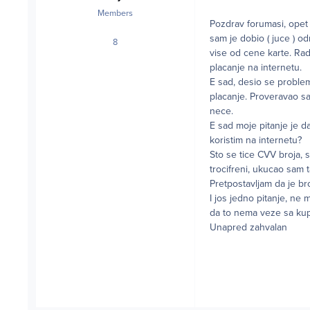
Members
Pozdrav forumasi, opet
sam je dobio ( juce ) o
8
posts
vise od cene karte. Rad
placanje na internetu.
E sad, desio se problem
placanje. Proveravao sa
nece.
E sad moje pitanje je d
koristim na internetu?
Sto se tice CVV broja, 
trocifreni, ukucao sam taj
Pretpostavljam da je broj
I jos jedno pitanje, ne
da to nema veze sa kup
Unapred zahvalan