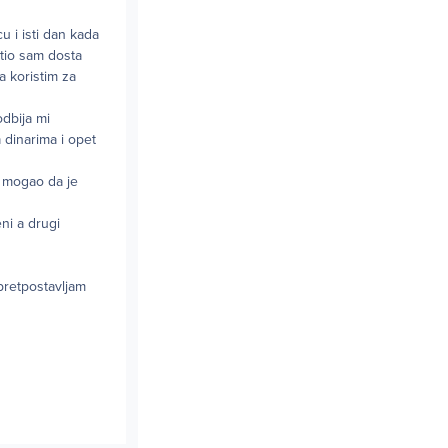
 i isti dan kada
atio sam dosta
a koristim za
odbija mi
 dinarima i opet
h mogao da je
ni a drugi
 pretpostavljam