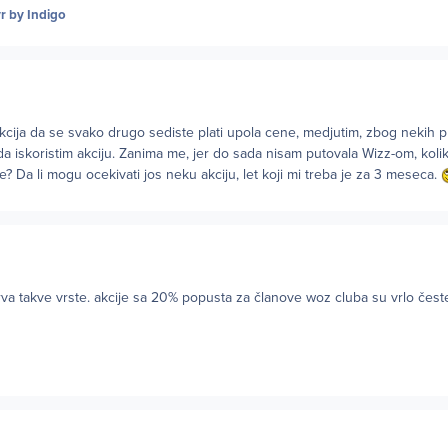
yr
by Indigo
akcija da se svako drugo sediste plati upola cene, medjutim, zbog nekih 
a iskoristim akciju. Zanima me, jer do sada nisam putovala Wizz-om, koli
? Da li mogu ocekivati jos neku akciju, let koji mi treba je za 3 meseca.
rva takve vrste. akcije sa 20% popusta za članove woz cluba su vrlo čest