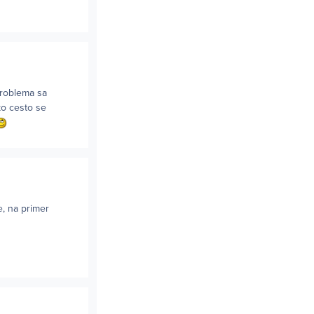
problema sa
ko cesto se
e, na primer