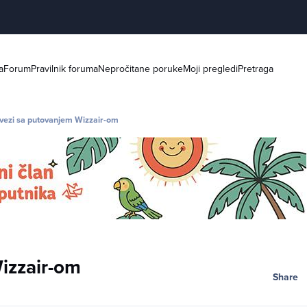
a
Forum
Pravilnik foruma
Nepročitane poruke
Moji pregledi
Pretraga
 vezi sa putovanjem Wizzair-om
Wizzair-om
Share