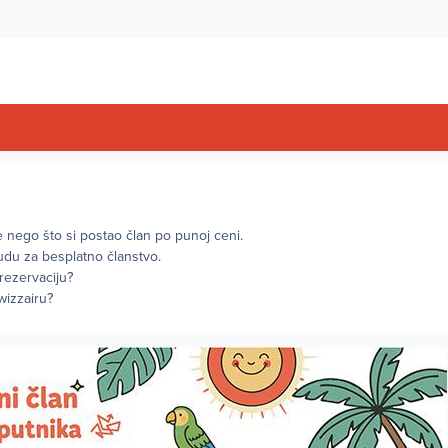
re nego što si postao član po punoj ceni.
udu za besplatno članstvo.
rezervaciju?
wizzairu?