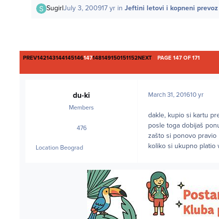
Sugirl
July 3, 2009
17 yr
in
Jeftini letovi i kopneni prevoz
FIRST PAGE
LAST PAGE
PREV
142
143
144
145
146
147
148
149
150
151
152
NEXT
PAGE 147 OF 171
du-ki
March 31, 2016
10 yr
Members
dakle, kupio si kartu p
posle toga dobijaš pon
476
posts
zašto si ponovo pravio 
koliko si ukupno platio 
Location
Beograd