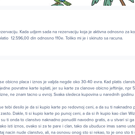
zervaciju. Kada udjem sada na rezervaciju koja je aktivna odnosno za k
latio 12.596,00 din odnosno 110e. Toliko mi je i skinuto sa racuna.
se obicno placa i iznos je valjda negde oko 30-40 evra. Kad platis clanst
dne povratne karte isplati, jer su karte za clanove obicno jeftinije, npr 
blizne, ne znam tacno u evro). Svaka sledeca kupovina u narednih godinu
 tebi desilo je da si kupio karte po redovnoj ceni, a da su ti naknadno p
a zasto. Dakle, ti si kupio karte po punoj ceni, a da si ih kupio kao clan Wiz
u ti onda to clanstvo naknadno ponudili navodno gratis, a u stvari si ga p
kako isti iznos, ovako si za te pare i clan, tako da ubuduce imas samo ust
aj nacin nude clanstvo, ali, na osnovu onog sto si rekao, to je ono sto ti