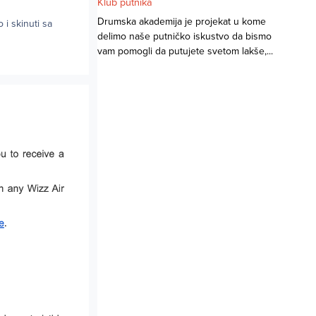
Klub putnika
Drumska akademija je projekat u kome
 i skinuti sa
delimo naše putničko iskustvo da bismo
vam pomogli da putujete svetom lakše,...