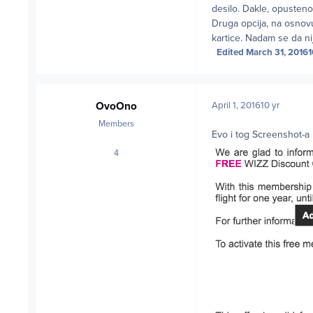
desilo. Dakle, opusteno
Druga opcija, na osnovu o
kartice. Nadam se da ni
Edited
March 31, 2016
1
OvoOno
April 1, 2016
10 yr
Members
Evo i tog Screenshot-a
4
posts