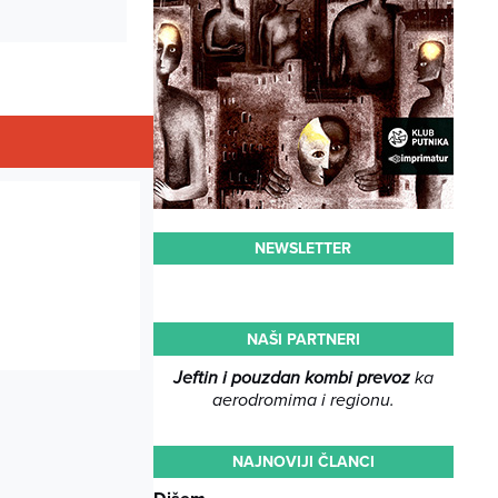
NEWSLETTER
NAŠI PARTNERI
Jeftin i pouzdan kombi prevoz
ka
aerodromima i regionu.
NAJNOVIJI ČLANCI