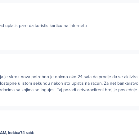
 uplatis pare da koristis karticu na internetu
koja je skroz nova potrebno je obicno oko 24 sata da prodje da se aktivira
 dostupne u istom sekundu nakon sto uplatis na racun. Za net bankarstvo
acima sa kojima se logujes. Taj pozadi cetvorocifreni broj je poslednje 4
 AM, kokica74 said: