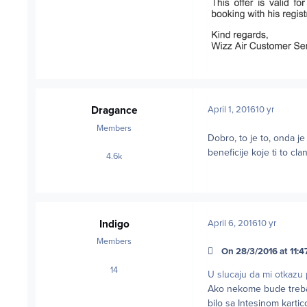
Dragance
April 1, 2016
10 yr
Members
Dobro, to je to, onda je
beneficije koje ti to cla
4.6k
posts
Indigo
April 6, 2016
10 yr
Members
On 28/3/2016 at 11:47
14
posts
U slucaju da mi otkazu 
Ako nekome bude trebala
bilo sa Intesinom kartic