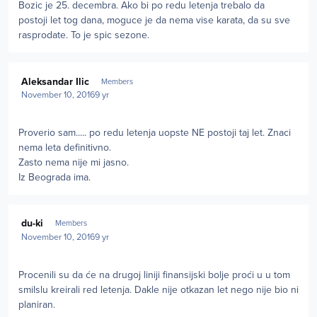
Bozic je 25. decembra. Ako bi po redu letenja trebalo da
postoji let tog dana, moguce je da nema vise karata, da su sve
rasprodate. To je spic sezone.
Author stats
Aleksandar Ilic
Members
November 10, 2016
9 yr
Proverio sam..... po redu letenja uopste NE postoji taj let. Znaci
nema leta definitivno.
Zasto nema nije mi jasno.
Iz Beograda ima.
Author stats
du-ki
Members
November 10, 2016
9 yr
Procenili su da će na drugoj liniji finansijski bolje proći u u tom
smilslu kreirali red letenja. Dakle nije otkazan let nego nije bio ni
planiran.