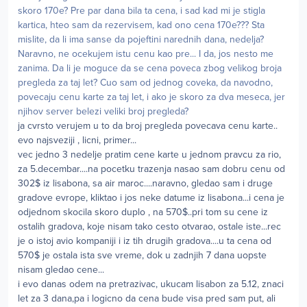
skoro 170e? Pre par dana bila ta cena, i sad kad mi je stigla
kartica, hteo sam da rezervisem, kad ono cena 170e??? Sta
mislite, da li ima sanse da pojeftini narednih dana, nedelja?
Naravno, ne ocekujem istu cenu kao pre... I da, jos nesto me
zanima. Da li je moguce da se cena poveca zbog velikog broja
pregleda za taj let? Cuo sam od jednog coveka, da navodno,
povecaju cenu karte za taj let, i ako je skoro za dva meseca, jer
njihov server belezi veliki broj pregleda?
ja cvrsto verujem u to da broj pregleda povecava cenu karte..
evo najsveziji , licni, primer...
vec jedno 3 nedelje pratim cene karte u jednom pravcu za rio,
za 5.decembar....na pocetku trazenja nasao sam dobru cenu od
302$ iz lisabona, sa air maroc....naravno, gledao sam i druge
gradove evrope, kliktao i jos neke datume iz lisabona...i cena je
odjednom skocila skoro duplo , na 570$..pri tom su cene iz
ostalih gradova, koje nisam tako cesto otvarao, ostale iste...rec
je o istoj avio kompaniji i iz tih drugih gradova....u ta cena od
570$ je ostala ista sve vreme, dok u zadnjih 7 dana uopste
nisam gledao cene...
i evo danas odem na pretrazivac, ukucam lisabon za 5.12, znaci
let za 3 dana,pa i logicno da cena bude visa pred sam put, ali