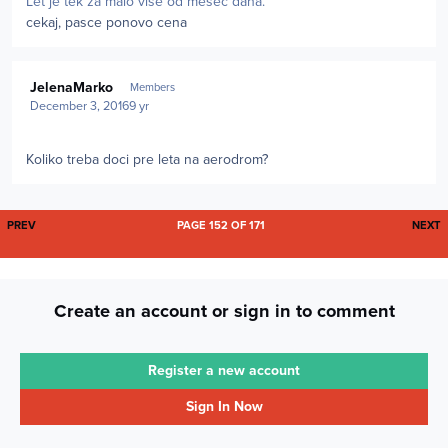
Let je tek za malo vise od mesec dana.
cekaj, pasce ponovo cena
Author stats
JelenaMarko
Members
December 3, 2016
9 yr
Koliko treba doci pre leta na aerodrom?
FIRST PAGE
L
PREV
PAGE 152 OF 171
NEXT
Create an account or sign in to comment
Register a new account
Sign In Now