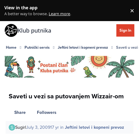
Skip to content
View in the app
×
Di
A better way to browse.
Learn more
.
Klub putnika
Sign In
Home
Putnički servis
Jeftini letovi i kopneni prevoz
Saveti u vez
Saveti u vezi sa putovanjem Wizzair-om
Share
Followers
Sugirl
July 3, 2009
17 yr
in
Jeftini letovi i kopneni prevoz