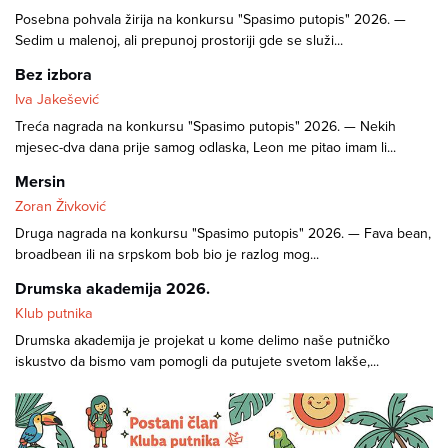
Posebna pohvala žirija na konkursu "Spasimo putopis" 2026. —
Sedim u malenoj, ali prepunoj prostoriji gde se služi...
Bez izbora
Iva Jakešević
Treća nagrada na konkursu "Spasimo putopis" 2026. — Nekih
mjesec-dva dana prije samog odlaska, Leon me pitao imam li...
Mersin
Zoran Živković
Druga nagrada na konkursu "Spasimo putopis" 2026. — Fava bean,
broadbean ili na srpskom bob bio je razlog mog...
Drumska akademija 2026.
Klub putnika
Drumska akademija je projekat u kome delimo naše putničko
iskustvo da bismo vam pomogli da putujete svetom lakše,...