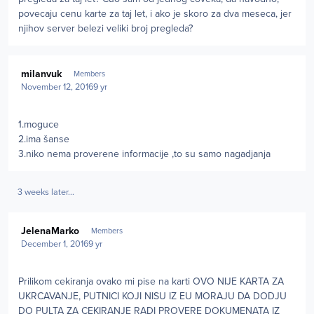
povecaju cenu karte za taj let, i ako je skoro za dva meseca, jer
njihov server belezi veliki broj pregleda?
Author stats
milanvuk
Members
November 12, 2016
9 yr
1.moguce
2.ima šanse
3.niko nema proverene informacije ,to su samo nagadjanja
3 weeks later...
Author stats
JelenaMarko
Members
December 1, 2016
9 yr
Prilikom cekiranja ovako mi pise na karti OVO NIJE KARTA ZA
UKRCAVANJE, PUTNICI KOJI NISU IZ EU MORAJU DA DODJU
DO PULTA ZA CEKIRANJE RADI PROVERE DOKUMENATA IZ