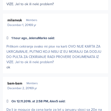
VIZE. Jel to ok ili neki problem?
Author stats
milanvuk
Members
December 1, 2016
9 yr
1 hour ago, JelenaMarko said:
Prilikom cekiranja ovako mi pise na karti OVO NIJE KARTA ZA
UKRCAVANJE, PUTNICI KOJI NISU IZ EU MORAJU DA DODJU
DO PULTA ZA CEKIRANJE RADI PROVERE DOKUMENATA IZ
VIZE. Jel to ok ili neki problem?
ok
Author stats
bam-bam
Members
December 2, 2016
9 yr
On 12.11.2016. at 2:58 PM, Alex5 said:
Da li je moguce da cena karte za let u januaru skoci sa 20e na