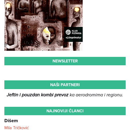
NEWSLETTER
NAŠI PARTNERI
Jeftin i pouzdan kombi prevoz
ka aerodromima i regionu.
NAJNOVIJI ČLANCI
Dišem
Mila Tričković