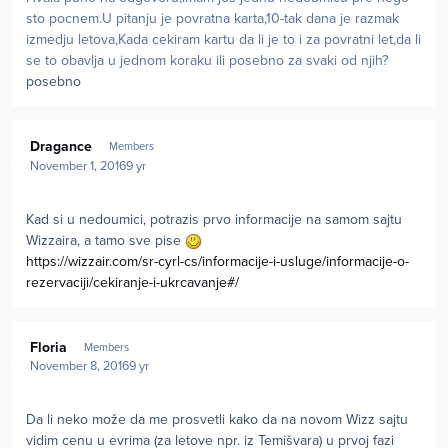
sto pocnem.U pitanju je povratna karta,10-tak dana je razmak
izmedju letova,Kada cekiram kartu da li je to i za povratni let,da li
se to obavlja u jednom koraku ili posebno za svaki od njih?
posebno
Author stats
Dragance
Members
November 1, 2016
9 yr
Kad si u nedoumici, potrazis prvo informacije na samom sajtu
Wizzaira, a tamo sve pise
https://wizzair.com/sr-cyrl-cs/informacije-i-usluge/informacije-o-
rezervaciji/cekiranje-i-ukrcavanje#/
Author stats
Floria
Members
November 8, 2016
9 yr
Da li neko može da me prosvetli kako da na novom Wizz sajtu
vidim cenu u evrima (za letove npr. iz Temišvara) u prvoj fazi