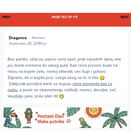
FIRST PAGE
L
PREV
PAGE 152 OF 171
NEXT
Author stats
Dragance
Members
September 28, 2016
9 yr
Bez panike, strpi se, pasce cena opet, prati narednih dana, ima
jos dosta vremena do vaseg puta. Kad cena ponovo bude na
nivou na kojem zelis, nemoj oklevati, vec kupi i gotovo.
Zapravo, da si kupila juce, svega ovog ne bi ni bilo
Zakljucak-povoljne karte se kupuju
istog momenta kad se
nadju
, a posle se obavestavaju roditelji, momci, devojke, sef,
skupljaju pare, pravi plan itd