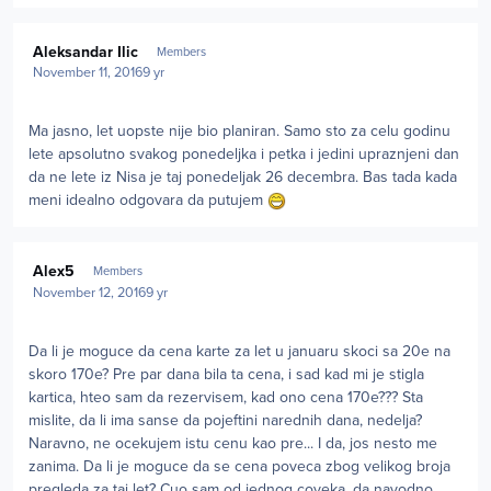
Author stats
Aleksandar Ilic
Members
November 11, 2016
9 yr
Ma jasno, let uopste nije bio planiran. Samo sto za celu godinu
lete apsolutno svakog ponedeljka i petka i jedini upraznjeni dan
da ne lete iz Nisa je taj ponedeljak 26 decembra. Bas tada kada
meni idealno odgovara da putujem
Author stats
Alex5
Members
November 12, 2016
9 yr
Da li je moguce da cena karte za let u januaru skoci sa 20e na
skoro 170e? Pre par dana bila ta cena, i sad kad mi je stigla
kartica, hteo sam da rezervisem, kad ono cena 170e??? Sta
mislite, da li ima sanse da pojeftini narednih dana, nedelja?
Naravno, ne ocekujem istu cenu kao pre... I da, jos nesto me
zanima. Da li je moguce da se cena poveca zbog velikog broja
pregleda za taj let? Cuo sam od jednog coveka, da navodno,