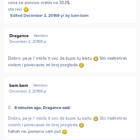
cena se ponovo vratila na 302$..
sta reci
Edited
December 2, 2016
9 yr
by bam-bam
Author stats
Dragance
Members
December 2, 2016
9 yr
Dobro, pa je l' mislis ti vec da kupis tu kartu
Sto maltretiras
sistem i povecavas im broj pregleda
Author stats
bam-bam
Members
December 2, 2016
9 yr
9 minutes ago, Dragance said:
Dobro, pa je l' mislis ti vec da kupis tu kartu
Sto maltretiras
sistem i povecavas im broj pregleda
hahah ne..pomerio sam put