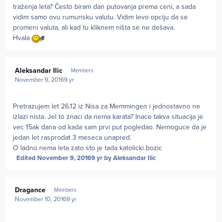
traženja leta? Često biram dan putovanja prema ceni, a sada
vidim samo ovu rumunsku valutu. Vidim levo opciju da se
promeni valuta, ali kad tu kliknem ništa se ne dešava.
Hvala
Author stats
Aleksandar Ilic
Members
November 9, 2016
9 yr
Pretrazujem let 26.12 iz Nisa za Memmingen i jednostavno ne
izlazi nista. Jel to znaci da nema karata? Inace takva situacija je
vec 15ak dana od kada sam prvi put pogledao. Nemoguce da je
jedan let rasprodat 3 meseca unapred.
O ladno nema leta zato sto je tada katolicki bozic
Edited
November 9, 2016
9 yr
by Aleksandar Ilic
Author stats
Dragance
Members
November 10, 2016
9 yr