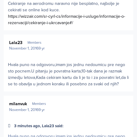
Cekiranje na aerodromu naravno nije besplatno, najbolje je
cekirati se online kod kuce.
https://wizzair.com/sr-cyrl-cs/informacije-i-usluge/informacije-o-
rezervaciji/cekiranje-i-ukrcavanje#/
Author stats
Lala23
Members
November 1, 2016
9 yr
Hvala puno na odgovoru,imam jos jednu nedoumicu pre nego
sto pocnem.U pitanju je povratna karta,10-tak dana je razmak
izmedju letova,Kada cekiram kartu da li je to i za povratni let,da li
se to obavlja u jednom koraku ili posebno za svaki od njih?
Author stats
milanvuk
Members
November 1, 2016
9 yr
3 minutes ago, Lala23 said:
Hvala puno na odgovoru,imam jos jednu nedoumicu pre nego