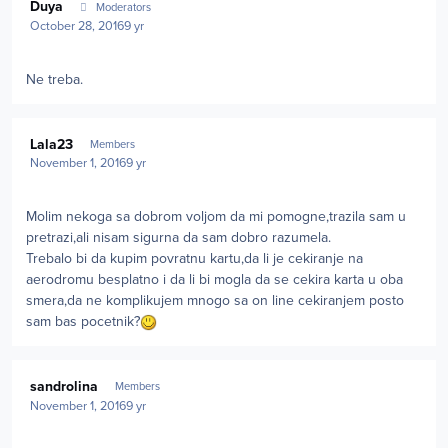
Duya
Moderators
October 28, 2016
9 yr
Ne treba.
Author stats
Lala23
Members
November 1, 2016
9 yr
Molim nekoga sa dobrom voljom da mi pomogne,trazila sam u
pretrazi,ali nisam sigurna da sam dobro razumela.
Trebalo bi da kupim povratnu kartu,da li je cekiranje na
aerodromu besplatno i da li bi mogla da se cekira karta u oba
smera,da ne komplikujem mnogo sa on line cekiranjem posto
sam bas pocetnik?
Author stats
sandrolina
Members
November 1, 2016
9 yr