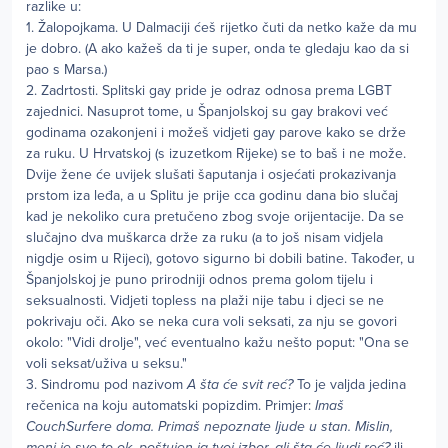
razlike u:
1. Žalopojkama. U Dalmaciji ćeš rijetko čuti da netko kaže da mu
je dobro. (A ako kažeš da ti je super, onda te gledaju kao da si
pao s Marsa.)
2. Zadrtosti. Splitski gay pride je odraz odnosa prema LGBT
zajednici. Nasuprot tome, u Španjolskoj su gay brakovi već
godinama ozakonjeni i možeš vidjeti gay parove kako se drže
za ruku. U Hrvatskoj (s izuzetkom Rijeke) se to baš i ne može.
Dvije žene će uvijek slušati šaputanja i osjećati prokazivanja
prstom iza leđa, a u Splitu je prije cca godinu dana bio slučaj
kad je nekoliko cura pretučeno zbog svoje orijentacije. Da se
slučajno dva muškarca drže za ruku (a to još nisam vidjela
nigdje osim u Rijeci), gotovo sigurno bi dobili batine. Također, u
Španjolskoj je puno prirodniji odnos prema golom tijelu i
seksualnosti. Vidjeti topless na plaži nije tabu i djeci se ne
pokrivaju oči. Ako se neka cura voli seksati, za nju se govori
okolo: "Vidi drolje", već eventualno kažu nešto poput: "Ona se
voli seksat/uživa u seksu."
3. Sindromu pod nazivom
A šta će svit reć?
To je valjda jedina
rečenica na koju automatski popizdim. Primjer:
Imaš
CouchSurfere doma. Primaš nepoznate ljude u stan. Mislin,
meni je sve to ok, poštujen ja tvoj izbor, ali šta će ljudi reć?
ili