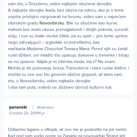
sam eto, u Drezdenu, video najlepše obučene devojke.
A najlepše devojke ikada, bez obzira na odeću, ako je o tome
uopšte pristojno razgovarati na forumu, video sam u najvećem
sibirskom gradu
Novosibirsku
. Bile su obučene kao kurve,
mahom bez imalo ukusa, prenaglašenih i divljih pokreta, surovih
očiju, i sve su imale visoke štikle, pa su opet -- pre tome uprkos
nego zahvaljujući -- izgledale srcestrefitelno, kao
mačkasta
Madame Chauchat
Tomasa Mana. Pored njih su šetali
ruski džiberi, oni mladići što upasuju dukseve u trenerke i šišaju
se
na opasno
. Valjda je to sibirska moda, šta li? Ne znam.
Možda je do putovanja, breza, Transsibirca i stare ruske lektire, i
možda su sve ovo što govorim obične gluposti, ali tamo sam,
eto, u Novosibirsku, video najlepše devojke.
I oba sam puta, vrativši se, doživeo obrnuti kulturni šok.
Author stats
panonski
Moderators
October 20, 2014
11 yr
Odlazimo lagano u oftopik, ali ovo me je podsetilo na još nešto.
Kad god sam vodio goste sa Zapada na novosadski Štrand leti,