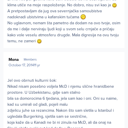
klima utiče na moje raspoloženje. No dobro, nisu svi kao ja
A pretpostavljam da jug ova severnjačka samoubistva
nadoknadi ubistvima u kafanskim tučama
No uglavnom, nemam šta pametno da dodam na ovo tvoje, osim
da me i dalje nerviraju ljudi koji u svom selu crnjače a pričaju
kako vole veselu atmosferu drugde. Mala digresija na ovu tvoju
temu, ne zameri
Author stats
Mona
Members
October 17, 2014
11 yr
Jel ovo obrnuti kulturni šok:
Nikad nisam posebno voljela McD i njemu slične hranidbene
prostore. U Uzbekistanu,
gdje sam stalno
bila sa domorocima 6 tjedana, jela sam kao i oni. Oni su naime,
kad su umirali od gladi, pojeli malu
zdjelicu juhe sa rezancima. Nakon što sam sletila u Istanbul i
ugledala Burgerking, sjetila sam se sestrične,
koja
kaže da u Kanadi ne bi ni zinula na McD, ali da onaj na