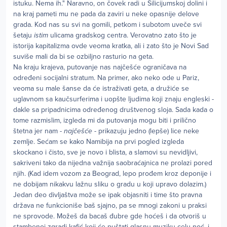
istuku. Nema ih." Naravno, on čovek radi u Silicijumskoj dolini i
na kraj pameti mu ne pada da zaviri u neke opasnije delove
grada. Kod nas su svi na gomili, petkom i subotom uveče svi
šetaju
istim
ulicama gradskog centra. Verovatno zato što je
istorija kapitalizma ovde veoma kratka, ali i zato što je Novi Sad
suviše mali da bi se ozbiljno rasturio na geta.
Na kraju krajeva, putovanje nas najčešće ograničava na
određeni socijalni stratum. Na primer, ako neko ode u Pariz,
veoma su male šanse da će istraživati geta, a družiće se
uglavnom sa kaučsurferima i uopšte ljudima koji znaju engleski -
dakle sa pripadnicima određenog društvenog sloja. Sada kada o
tome razmislim, izgleda mi da putovanja mogu biti i prilično
štetna jer nam -
najčešće
- prikazuju jedno (lepše) lice neke
zemlje. Sećam se kako Namibija na prvi pogled izgleda
skockano i čisto, sve je novo i blista, a slamovi su nevidljivi,
sakriveni tako da nijedna važnija saobraćajnica ne prolazi pored
njih. (Kad idem vozom za Beograd, lepo prođem kroz deponije i
ne dobijam nikakvu lažnu sliku o gradu u koji upravo dolazim.)
Jedan deo divljaštva može se ipak objasniti i time što pravna
država ne funkcioniše baš sjajno, pa se mnogi zakoni u praksi
ne sprovode. Možeš da bacaš đubre gde hoćeš i da otvoriš u
stambenoj zgradi kafić koji će puštati glasnu muziku celu noć, i