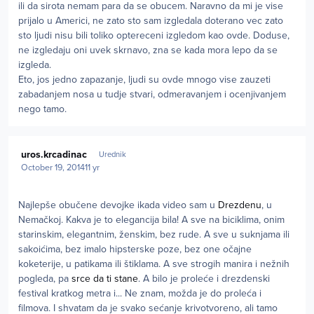
ili da sirota nemam para da se obucem. Naravno da mi je vise
prijalo u Americi, ne zato sto sam izgledala doterano vec zato
sto ljudi nisu bili toliko optereceni izgledom kao ovde. Doduse,
ne izgledaju oni uvek skrnavo, zna se kada mora lepo da se
izgleda.
Eto, jos jedno zapazanje, ljudi su ovde mnogo vise zauzeti
zabadanjem nosa u tudje stvari, odmeravanjem i ocenjivanjem
nego tamo.
Author stats
uros.krcadinac
Urednik
October 19, 2014
11 yr
Najlepše obučene devojke ikada video sam u
Drezdenu
, u
Nemačkoj. Kakva je to elegancija bila! A sve na biciklima, onim
starinskim, elegantnim, ženskim, bez rude. A sve u suknjama ili
sakoićima, bez imalo hipsterske poze, bez one očajne
koketerije, u patikama ili štiklama. A sve strogih manira i nežnih
pogleda, pa
srce da ti stane
. A bilo je proleće i drezdenski
festival kratkog metra i... Ne znam, možda je do proleća i
filmova. I shvatam da je svako sećanje krivotvoreno, ali tamo