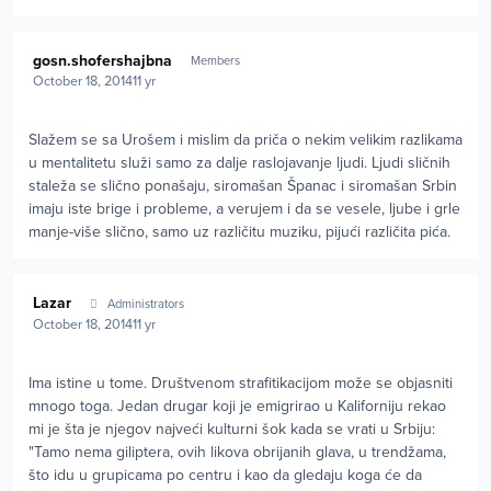
Author stats
gosn.shofershajbna
Members
October 18, 2014
11 yr
Slažem se sa Urošem i mislim da priča o nekim velikim razlikama
u mentalitetu služi samo za dalje raslojavanje ljudi. Ljudi sličnih
staleža se slično ponašaju, siromašan Španac i siromašan Srbin
imaju iste brige i probleme, a verujem i da se vesele, ljube i grle
manje-više slično, samo uz različitu muziku, pijući različita pića.
Author stats
Lazar
Administrators
October 18, 2014
11 yr
Ima istine u tome. Društvenom strafitikacijom može se objasniti
mnogo toga. Jedan drugar koji je emigrirao u Kaliforniju rekao
mi je šta je njegov najveći kulturni šok kada se vrati u Srbiju:
"Tamo nema giliptera, ovih likova obrijanih glava, u trendžama,
što idu u grupicama po centru i kao da gledaju koga će da