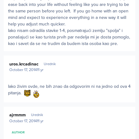
ease back into your life without feeling like you are trying to be
the same person before you left. If you go home with an open
mind and expect to experience everything in a new way it will
help you adjust much quicker.
Iako nisam odradila stavke 1-4, posmatrajući zemlju "spolja" i
ponašajući se kao turista prvih par nedelja mi je dosta pomoglo,
kao i savet da se ne trudim da budem ista osoba kao pre.
Author stats
uros.krcadinac
Urednik
October 17, 2014
11 yr
Iako živim ovde, ne bih znao da odgovorim ni na jedno od ova 4
pitanja.
Author stats
ajrmmm
Urednik
October 17, 2014
11 yr
AUTHOR