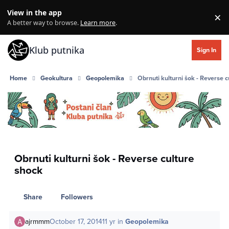
Skip to content
View in the app
×
Di
A better way to browse.
Learn more
.
Klub putnika
Sign In
Home
Geokultura
Geopolemika
Obrnuti kulturni šok - Reverse 
Obrnuti kulturni šok - Reverse culture
shock
Share
Followers
ajrmmm
October 17, 2014
11 yr
in
Geopolemika