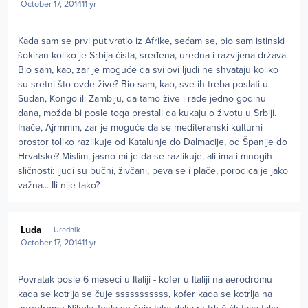
October 17, 2014
11 yr
Kada sam se prvi put vratio iz Afrike, sećam se, bio sam istinski
šokiran koliko je Srbija čista, sređena, uredna i razvijena država.
Bio sam, kao, zar je moguće da svi ovi ljudi ne shvataju koliko
su sretni što ovde žive? Bio sam, kao, sve ih treba poslati u
Sudan, Kongo ili Zambiju, da tamo žive i rade jedno godinu
dana, možda bi posle toga prestali da kukaju o životu u Srbiji.
Inače, Ajrmmm, zar je moguće da se mediteranski kulturni
prostor toliko razlikuje od Katalunje do Dalmacije, od Španije do
Hrvatske? Mislim, jasno mi je da se razlikuje, ali ima i mnogih
sličnosti: ljudi su bučni, živčani, peva se i plače, porodica je jako
važna... Ili nije tako?
Author stats
Luda
Urednik
October 17, 2014
11 yr
Povratak posle 6 meseci u Italiji - kofer u Italiji na aerodromu
kada se kotrlja se čuje sssssssssss, kofer kada se kotrlja na