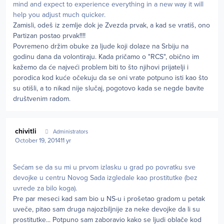
mind and expect to experience everything in a new way it will
help you adjust much quicker.
Zamisli, odeš iz zemlje dok je Zvezda prvak, a kad se vratiš, ono
Partizan postao prvak!!!!
Povremeno držim obuke za ljude koji dolaze na Srbiju na
godinu dana da volontiraju. Kada pričamo o "RCS", obično im
kažemo da će najveći problem biti to što njihovi prijatelji i
porodica kod kuće očekuju da se oni vrate potpuno isti kao što
su otišli, a to nikad nije slučaj, pogotovo kada se negde bavite
društvenim radom.
Author stats
chivitli
Administrators
October 19, 2014
11 yr
Sećam se da su mi u prvom izlasku u grad po povratku sve
devojke u centru Novog Sada izgledale kao prostitutke (bez
uvrede za bilo koga).
Pre par meseci kad sam bio u NS-u i prošetao gradom u petak
uveče, pitao sam druga najozbiljnije za neke devojke da li su
prostitutke... Potpuno sam zaboravio kako se ljudi oblače kod