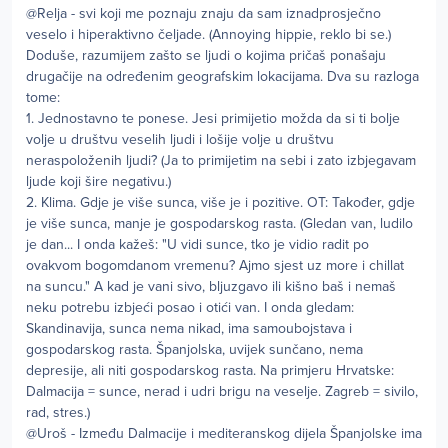
@Relja - svi koji me poznaju znaju da sam iznadprosječno
veselo i hiperaktivno čeljade. (Annoying hippie, reklo bi se.)
Doduše, razumijem zašto se ljudi o kojima pričaš ponašaju
drugačije na određenim geografskim lokacijama. Dva su razloga
tome:
1. Jednostavno te ponese. Jesi primijetio možda da si ti bolje
volje u društvu veselih ljudi i lošije volje u društvu
neraspoloženih ljudi? (Ja to primijetim na sebi i zato izbjegavam
ljude koji šire negativu.)
2. Klima. Gdje je više sunca, više je i pozitive. OT: Također, gdje
je više sunca, manje je gospodarskog rasta. (Gledan van, ludilo
je dan... I onda kažeš: "U vidi sunce, tko je vidio radit po
ovakvom bogomdanom vremenu? Ajmo sjest uz more i chillat
na suncu." A kad je vani sivo, bljuzgavo ili kišno baš i nemaš
neku potrebu izbjeći posao i otići van. I onda gledam:
Skandinavija, sunca nema nikad, ima samoubojstava i
gospodarskog rasta. Španjolska, uvijek sunčano, nema
depresije, ali niti gospodarskog rasta. Na primjeru Hrvatske:
Dalmacija = sunce, nerad i udri brigu na veselje. Zagreb = sivilo,
rad, stres.)
@Uroš - Između Dalmacije i mediteranskog dijela Španjolske ima