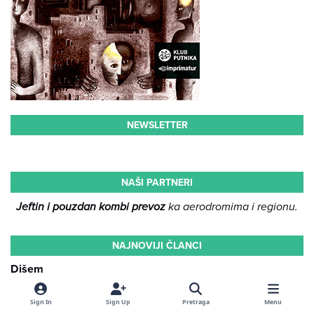
NEWSLETTER
NAŠI PARTNERI
Jeftin i pouzdan kombi prevoz
ka aerodromima i regionu.
NAJNOVIJI ČLANCI
Dišem
Mila Tričković
Sign In
Sign Up
Pretraga
Menu
Posebna pohvala žirija na konkursu "Spasimo putopis" 2026. —