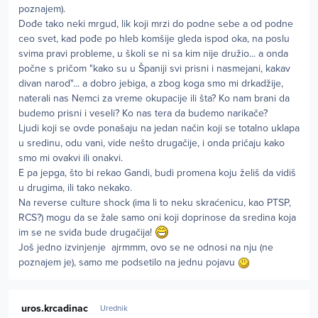
poznajem).
Dođe tako neki mrgud, lik koji mrzi do podne sebe a od podne
ceo svet, kad pođe po hleb komšije gleda ispod oka, na poslu
svima pravi probleme, u školi se ni sa kim nije družio... a onda
počne s pričom "kako su u Španiji svi prisni i nasmejani, kakav
divan narod"... a dobro jebiga, a zbog koga smo mi drkadžije,
naterali nas Nemci za vreme okupacije ili šta? Ko nam brani da
budemo prisni i veseli? Ko nas tera da budemo narikače?
Ljudi koji se ovde ponašaju na jedan način koji se totalno uklapa
u sredinu, odu vani, vide nešto drugačije, i onda pričaju kako
smo mi ovakvi ili onakvi.
E pa jepga, što bi rekao Gandi, budi promena koju želiš da vidiš
u drugima, ili tako nekako.
Na reverse culture shock (ima li to neku skraćenicu, kao PTSP,
RCS?) mogu da se žale samo oni koji doprinose da sredina koja
im se ne sviđa bude drugačija!
Još jedno izvinjenje ajrmmm, ovo se ne odnosi na nju (ne
poznajem je), samo me podsetilo na jednu pojavu
Author stats
uros.krcadinac
Urednik