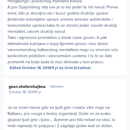
Hongkonga i prosečnog
mainland
Kineza.
A pre Opijumskog rata sve je to bio jedan te isti narod. Prema
tome, bilo je dovoljno sto i kusur godina drukčije uprave
(britanske kolonijalne uprave umesto kineske autokratske i
komunističke uprave) kako bi se stvorio jedan
sasvim
drukčiji
mentalitet, sasvim drukčiji
narod
.
Tako i agresivno prostaštvo o kome Lazar govori, ili pak
dalmatinska kuknjava o kojoj Ajrmmm govori, nisu delovi
vanvremenskog balkanskog mentaliteta nego su stvoreni vrlo
konkretnim političkim i ekonomskim uvetima. I to bi se dalo
promeniti na bolje kada bi moć delovala u tom pravcu.
Edited
October 18, 2014
11 yr
by Uroš Krčadinac
Author stats
gosn.shofershajbna
Members
October 18, 2014
11 yr
Ja ne znam mesto gde se ljudi grle i cmaču više nego na
Balkanu, pre svega u bivšoj Jugoslaviji. Ovde se za svaku
glupost ljudi grle i ljube.... Arjmmm jesi bila nekad na slavi, tu
imaš najmanje tri poljupca i 2 zagrljaja (jedan kad se dolazi,