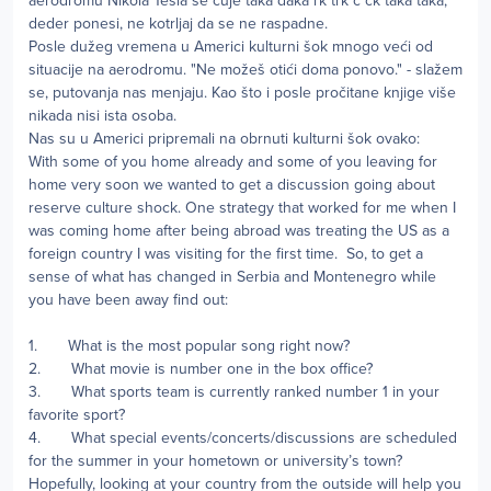
aerodromu Nikola Tesla se čuje taka daka rk trk č čk taka taka,
deder ponesi, ne kotrljaj da se ne raspadne.
Posle dužeg vremena u Americi kulturni šok mnogo veći od
situacije na aerodromu. "Ne možeš otići doma ponovo." - slažem
se, putovanja nas menjaju. Kao što i posle pročitane knjige više
nikada nisi ista osoba.
Nas su u Americi pripremali na obrnuti kulturni šok ovako:
With some of you home already and some of you leaving for
home very soon we wanted to get a discussion going about
reserve culture shock. One strategy that worked for me when I
was coming home after being abroad was treating the US as a
foreign country I was visiting for the first time. So, to get a
sense of what has changed in Serbia and Montenegro while
you have been away find out:
1. What is the most popular song right now?
2. What movie is number one in the box office?
3. What sports team is currently ranked number 1 in your
favorite sport?
4. What special events/concerts/discussions are scheduled
for the summer in your hometown or university’s town?
Hopefully, looking at your country from the outside will help you