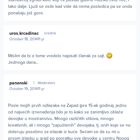
tako dalje. Ljudi se osile kad vide da nema posledica pa se onda
ponašaju još gore.
Author stats
uros.krcadinac
Urednik
October 18, 2014
11 yr
Mislim da bi o tome vredelo napisati članak za sajt.
Jednoga dana...
Author stats
panonski
Moderators
October 19, 2014
11 yr
Posle mojih prvih odlazaka na Zapad (pre 15-ak godina), jedno
od najvećih iznenađenja bilo je to kako se zanimljivo oblače
devojke u inostranstvu. Mnogo različitih stilova, mnogo
kreativnih, ali i mnogo "zapuštenih" devojaka, tj. onih koje se ne
doteruju posebno za izlazak iz kuće. Sećam se da su mi u
prvom izlasku u grad po povratku sve devojke u centru Novog