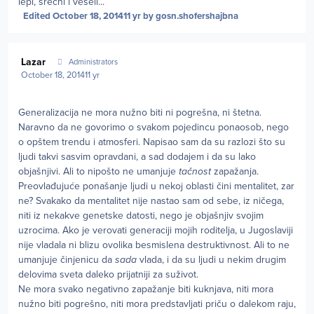
lepi, srećni i veseli...
Edited
October 18, 2014
11 yr
by gosn.shofershajbna
Author stats
Lazar
Administrators
October 18, 2014
11 yr
Generalizacija ne mora nužno biti ni pogrešna, ni štetna.
Naravno da ne govorimo o svakom pojedincu ponaosob, nego
o opštem trendu i atmosferi. Napisao sam da su razlozi što su
ljudi takvi sasvim opravdani, a sad dodajem i da su lako
objašnjivi. Ali to nipošto ne umanjuje
tačnost
zapažanja.
Preovlađujuće ponašanje ljudi u nekoj oblasti čini mentalitet, zar
ne? Svakako da mentalitet nije nastao sam od sebe, iz ničega,
niti iz nekakve genetske datosti, nego je objašnjiv svojim
uzrocima. Ako je verovati generaciji mojih roditelja, u Jugoslaviji
nije vladala ni blizu ovolika besmislena destruktivnost. Ali to ne
umanjuje činjenicu da
sada
vlada, i da su ljudi u nekim drugim
delovima sveta daleko prijatniji za suživot.
Ne mora svako negativno zapažanje biti kuknjava, niti mora
nužno biti pogrešno, niti mora predstavljati priču o dalekom raju,