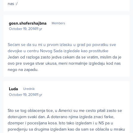
nas :/
Author stats
gosn.shofershajbna
Members
October 19, 2014
11 yr
Sećam se da su mi u prvom izlasku u grad po povratku sve
devojke u centru Novog Sada izgledale kao prostitutke
Jedan od razloga zasto jedva cekam da se vratim, mislim da je
ovo pre svega stvar ukusa, meni normalnije izgledaju kod nas
nego na zapadu.
Author stats
Luda
Urednik
October 19, 2014
11 yr
Sto se tog oblacenja tice, u Americi su me cesto pitali zasto se
doterujem svaki dan. A doterano njima izgleda znaci farke,
dzemper i pocesljana kosa. Isto tako izgledam i u NS pa u
poredjenju sa drugima izgledam kao da sam se oblacila u mraku