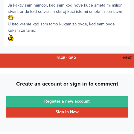
Ja kakav sam namćor, kad sam kod nove kuće smeta mi milion
stvari, onda kad se vratim staroj kući isto mi smeta milion stvari
U isto vreme kad sam tamo kukam za ovde, kad sam ovde
kukam za tamo.
L
PAGE 1 OF 2
NEXT
Create an account or sign in to comment
Register a new account
Sign In Now