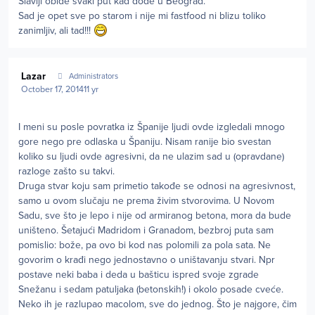
Slaviji obiđe svaki put kad dođe u Beograd.
Sad je opet sve po starom i nije mi fastfood ni blizu toliko
zanimljiv, ali tad!!!
Author stats
Lazar
Administrators
October 17, 2014
11 yr
I meni su posle povratka iz Španije ljudi ovde izgledali mnogo
gore nego pre odlaska u Španiju. Nisam ranije bio svestan
koliko su ljudi ovde agresivni, da ne ulazim sad u (opravdane)
razloge zašto su takvi.
Druga stvar koju sam primetio takođe se odnosi na agresivnost,
samo u ovom slučaju ne prema živim stvorovima. U Novom
Sadu, sve što je lepo i nije od armiranog betona, mora da bude
uništeno. Šetajući Madridom i Granadom, bezbroj puta sam
pomislio: bože, pa ovo bi kod nas polomili za pola sata. Ne
govorim o krađi nego jednostavno o uništavanju stvari. Npr
postave neki baba i deda u bašticu ispred svoje zgrade
Snežanu i sedam patuljaka (betonskih!) i okolo posade cveće.
Neko ih je razlupao macolom, sve do jednog. Što je najgore, čim