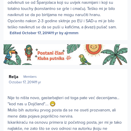
odviknuti se od Španjolaca koji su uvijek nasmijani i koji su
totalno touchy (konstantno se grle i cmaču). Teško mi je bilo
naviknuti se da po birtijama ne mogu naručiti hranu.
Općenito nakon 2-3 godine skitnje po EU i SAD-u mi je bilo
teško naviknuti se da se puši u kafićima, a (kvazi) pušač sam.
Edited
October 17, 2014
11 yr
by ajrmmm
Author stats
Relja
Members
October 17, 2014
11 yr
Nije to ništa novo, gastarbajteri od toga pate već decenijama...
"kod nas u Dojčland"....
Molio bih autorku prvog posta da se ne oseti prozvanom, ali
mene data pojava poprilično nervira.
Iskarikiraću na osnovu primera iz početnog posta, jer mi je tako
najlakše, ne zato što se ovo odnosi na autorku (koju ne