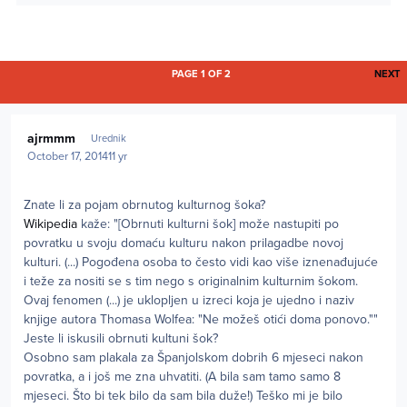
L
PAGE 1 OF 2
NEXT
Author stats
ajrmmm
Urednik
October 17, 2014
11 yr
Znate li za pojam obrnutog kulturnog šoka?
Wikipedia
kaže: "[Obrnuti kulturni šok] može nastupiti po
povratku u svoju domaću kulturu nakon prilagadbe novoj
kulturi. (...) Pogođena osoba to često vidi kao više iznenađujuće
i teže za nositi se s tim nego s originalnim kulturnim šokom.
Ovaj fenomen (...) je uklopljen u izreci koja je ujedno i naziv
knjige autora Thomasa Wolfea: "Ne možeš otići doma ponovo.""
Jeste li iskusili obrnuti kultuni šok?
Osobno sam plakala za Španjolskom dobrih 6 mjeseci nakon
povratka, a i još me zna uhvatiti. (A bila sam tamo samo 8
mjeseci. Što bi tek bilo da sam bila duže!) Teško mi je bilo