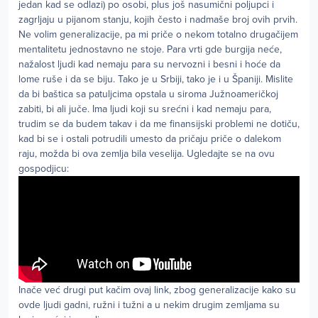
jedan kad se odlazi) po osobi, plus još nasumični poljupci i
zagrljaju u pijanom stanju, kojih često i nadmaše broj ovih prvih.
Ne volim generalizacije, pa mi priče o nekom totalno drugačijem
mentalitetu jednostavno ne stoje. Para vrti gde burgija neće,
nažalost ljudi kad nemaju para su nervozni i besni i hoće da
lome ruše i da se biju. Tako je u Srbiji, tako je i u Španiji. Mislite
da bi baštica sa patuljcima opstala u siroma Južnoameričkoj
zabiti, bi ali juče. Ima ljudi koji su srećni i kad nemaju para,
trudim se da budem takav i da me finansijski problemi ne dotiču,
kad bi se i ostali potrudili umesto da pričaju priče o dalekom
raju, možda bi ova zemlja bila veselija. Ugledajte se na ovu
gospodjicu:
Inače već drugi put kačim ovaj link, zbog generalizacije kako su
ovde ljudi gadni, ružni i tužni a u nekim drugim zemljama su