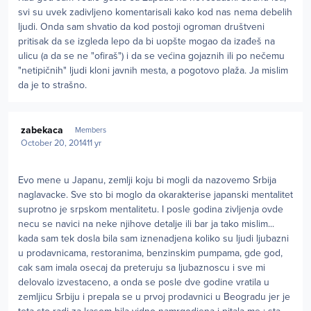
svi su uvek zadivljeno komentarisali kako kod nas nema debelih
ljudi. Onda sam shvatio da kod postoji ogroman društveni
pritisak da se izgleda lepo da bi uopšte mogao da izađeš na
ulicu (a da se ne "ofiraš") i da se većina gojaznih ili po nečemu
"netipičnih" ljudi kloni javnih mesta, a pogotovo plaža. Ja mislim
da je to strašno.
Author stats
zabekaca
Members
October 20, 2014
11 yr
Evo mene u Japanu, zemlji koju bi mogli da nazovemo Srbija
naglavacke. Sve sto bi moglo da okarakterise japanski mentalitet
suprotno je srpskom mentalitetu. I posle godina zivljenja ovde
necu se navici na neke njihove detalje ili bar ja tako mislim...
kada sam tek dosla bila sam iznenadjena koliko su ljudi ljubazni
u prodavnicama, restoranima, benzinskim pumpama, gde god,
cak sam imala osecaj da preteruju sa ljubaznoscu i sve mi
delovalo izvestaceno, a onda se posle dve godine vratila u
zemljicu Srbiju i prepala se u prvoj prodavnici u Beogradu jer je