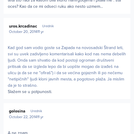
teta sto radi za kasom bila vidno namrgodjena i pitala me : sta
oces? Kao da ce mi odseci ruku ako nesto uzmem...
Author stats
uros.krcadinac
Urednik
October 20, 2014
11 yr
Kad god sam vodio goste sa Zapada na novosadski Štrand leti,
svi su uvek zadivljeno komentarisali kako kod nas nema debelih
ljudi. Onda sam shvatio da kod postoji ogroman društveni
pritisak da se izgleda lepo da bi uopšte mogao da izađeš na
ulicu (a da se ne "ofiraš") i da se većina gojaznih ili po nečemu
"netipičnih" ljudi kloni javnih mesta, a pogotovo plaža. Ja mislim
da je to strašno.
Slažem se u potpunosti.
Author stats
golosina
Urednik
October 22, 2014
11 yr
A ne znam.