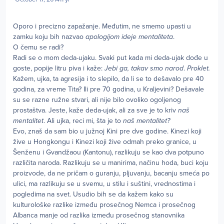
Oporo i precizno zapažanje. Međutim, ne smemo upasti u
zamku koju bih nazvao
apologijom ideje mentaliteta
.
O čemu se radi?
Radi se o mom deda-ujaku. Svaki put kada mi deda-ujak dođe u
goste, popije litru piva i kaže:
Jebi ga, takav smo narod
.
Proklet.
Kažem, ujka, ta agresija i to slepilo, da li se to dešavalo pre 40
godina, za vreme Tita? Ili pre 70 godina, u Kraljevini? Dešavale
su se razne ružne stvari, ali nije bilo ovoliko ogoljenog
prostaštva. Jeste, kaže deda-ujak, ali za sve je to kriv
naš
mentalitet
. Ali ujka, reci mi, šta je to
naš mentalitet?
Evo, znaš da sam bio u južnoj Kini pre dve godine. Kinezi koji
žive u Hongkongu i Kinezi koji žive odmah preko granice, u
Šenženu i Gvandžaou (Kantonu), razlikuju se kao dva potpuno
različita naroda. Razlikuju se u manirima, načinu hoda, buci koju
proizvode, da ne pričam o guranju, pljuvanju, bacanju smeća po
ulici, ma razlikuju se u svemu, u stilu i suštini, vrednostima i
pogledima na svet. Usudio bih se da kažem kako su
kulturološke razlike između prosečnog Nemca i prosečnog
Albanca manje od razlika između prosečnog stanovnika