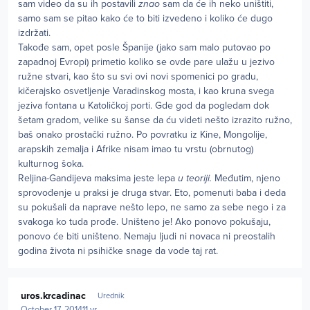
sam video da su ih postavili
znao
sam da će ih neko uništiti,
samo sam se pitao kako će to biti izvedeno i koliko će dugo
izdržati.
Takođe sam, opet posle Španije (jako sam malo putovao po
zapadnoj Evropi) primetio koliko se ovde pare ulažu u jezivo
ružne stvari, kao što su svi ovi novi spomenici po gradu,
kičerajsko osvetljenje Varadinskog mosta, i kao kruna svega
jeziva fontana u Katoličkoj porti. Gde god da pogledam dok
šetam gradom, velike su šanse da ću videti nešto izrazito ružno,
baš onako prostački ružno. Po povratku iz Kine, Mongolije,
arapskih zemalja i Afrike nisam imao tu vrstu (obrnutog)
kulturnog šoka.
Reljina-Gandijeva maksima jeste lepa
u teoriji.
Međutim, njeno
sprovođenje u praksi je druga stvar. Eto, pomenuti baba i deda
su pokušali da naprave nešto lepo, ne samo za sebe nego i za
svakoga ko tuda prođe. Uništeno je! Ako ponovo pokušaju,
ponovo će biti uništeno. Nemaju ljudi ni novaca ni preostalih
godina života ni psihičke snage da vode taj rat.
Author stats
uros.krcadinac
Urednik
October 17, 2014
11 yr