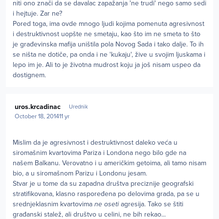
niti ono znači da se davalac zapažanja 'ne trudi' nego samo sedi
i hejtuje. Zar ne?
Pored toga, ima ovde mnogo ljudi kojima pomenuta agresivnost
i destruktivnost uopšte ne smetaju, kao što im ne smeta to što
je građevinska mafija uništila pola Novog Sada i tako dalje. To ih
se ništa ne dotiče, pa onda i ne 'kukaju', žive u svojim ljuskama i
lepo im je. Ali to je životna mudrost koju ja još nisam uspeo da
dostignem.
Author stats
uros.krcadinac
Urednik
October 18, 2014
11 yr
Mislim da je agresivnost i destruktivnost daleko veća u
siromašnim kvartovima Pariza i Londona nego bilo gde na
našem Balkanu. Verovatno i u američkim getoima, ali tamo nisam
bio, a u siromašnom Parizu i Londonu jesam.
Stvar je u tome da su zapadna društva preciznije geografski
stratifikovana, klasno raspoređena po delovima grada, pa se u
srednjeklasnim kvartovima
ne oseti
agresija. Tako se štiti
građanski stalež, ali društvo u celini, ne bih rekao...