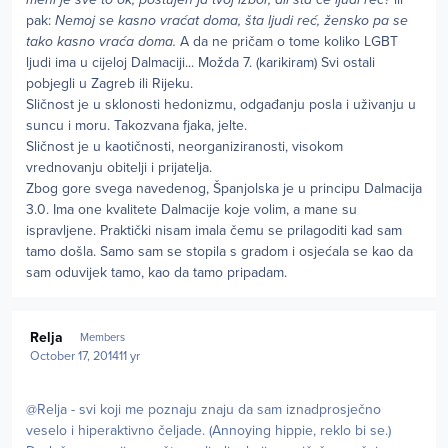
pak:
Nemoj se kasno vraćat doma, šta ljudi reć, žensko pa se
tako kasno vraća doma.
A da ne pričam o tome koliko LGBT
ljudi ima u cijeloj Dalmaciji... Možda 7. (karikiram) Svi ostali
pobjegli u Zagreb ili Rijeku.
Sličnost je u sklonosti hedonizmu, odgađanju posla i uživanju u
suncu i moru. Takozvana fjaka, jelte.
Sličnost je u kaotičnosti, neorganiziranosti, visokom
vrednovanju obitelji i prijatelja.
Zbog gore svega navedenog, Španjolska je u principu Dalmacija
3.0. Ima one kvalitete Dalmacije koje volim, a mane su
ispravljene. Praktički nisam imala čemu se prilagoditi kad sam
tamo došla. Samo sam se stopila s gradom i osjećala se kao da
sam oduvijek tamo, kao da tamo pripadam.
Author stats
Relja
Members
October 17, 2014
11 yr
@Relja - svi koji me poznaju znaju da sam iznadprosječno
veselo i hiperaktivno čeljade. (Annoying hippie, reklo bi se.)