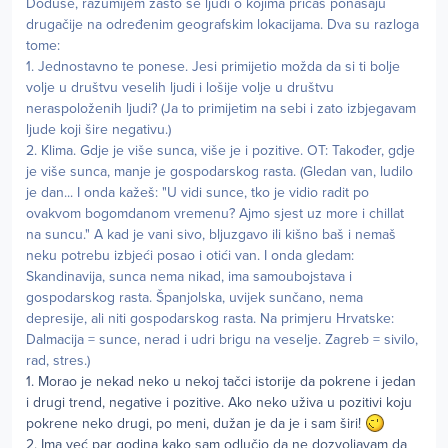
Doduše, razumijem zašto se ljudi o kojima pričaš ponašaju
drugačije na određenim geografskim lokacijama. Dva su razloga
tome:
1. Jednostavno te ponese. Jesi primijetio možda da si ti bolje
volje u društvu veselih ljudi i lošije volje u društvu
neraspoloženih ljudi? (Ja to primijetim na sebi i zato izbjegavam
ljude koji šire negativu.)
2. Klima. Gdje je više sunca, više je i pozitive. OT: Također, gdje
je više sunca, manje je gospodarskog rasta. (Gledan van, ludilo
je dan... I onda kažeš: "U vidi sunce, tko je vidio radit po
ovakvom bogomdanom vremenu? Ajmo sjest uz more i chillat
na suncu." A kad je vani sivo, bljuzgavo ili kišno baš i nemaš
neku potrebu izbjeći posao i otići van. I onda gledam:
Skandinavija, sunca nema nikad, ima samoubojstava i
gospodarskog rasta. Španjolska, uvijek sunčano, nema
depresije, ali niti gospodarskog rasta. Na primjeru Hrvatske:
Dalmacija = sunce, nerad i udri brigu na veselje. Zagreb = sivilo,
rad, stres.)
1. Morao je nekad neko u nekoj tačci istorije da pokrene i jedan
i drugi trend, negative i pozitive. Ako neko uživa u pozitivi koju
pokrene neko drugi, po meni, dužan je da je i sam širi!
2. Ima već par godina kako sam odlučio da ne dozvoljavam da