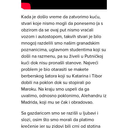
Kada je došlo vreme da zatvorimo kuću,
stvari koje nismo mogli da ponesemo (a s
obzirom da se ovaj put nismo vraćali
vozom i autostopom, takvih stvari je bilo
mnogo) razdelili smo našim granadskim
poznanicima, uglavnom studentima koji su
došli na razmenu, pa su živeli u Putničkoj
kući dok nisu pronašli stanove. Najveći
problem je bio otarasiti se makete
berberskog šatora koji su Katarina i Tibor
dobili na poklon dok su stopirali po
Maroku. Na kraju smo uspeli da ga
uvalimo, odnosno poklonimo, Alehandru iz
Madrida, koji mu se čak i obradovao.
Sa gazdaricom smo se razišli u ljubavi i
slozi, osim što smo morali da platimo
krečenje jer su zidovi bili crni od stotina