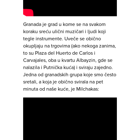
Granada je grad u kome se na svakom
koraku sreću ulični muzičari i ljudi koji
tegle instrumente. Uveče se obično
okupljaju na trgovima (ako nekoga zanima,
to su Plaza del Huerto de Carlos i
Carvajales, oba u kvartu Albayzin, gde se
nalazila i Putnička kuća) i sviraju zajedno.
Jedna od granadskih grupa koje smo često
sretali, a koja je obično svirala na pet
minuta od naše kuće, je Milchakas: