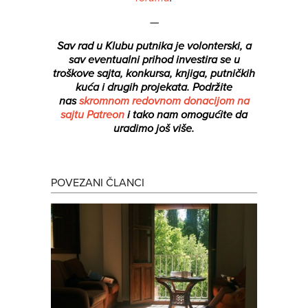
—
Sav rad u Klubu putnika je volonterski, a
sav eventualni prihod investira se u
troškove sajta, konkursa, knjiga, putničkih
kuća i drugih projekata.
Podržite
nas
skromnom redovnom donacijom na
sajtu Patreon
i tako nam omogućite da
uradimo još više.
POVEZANI ČLANCI