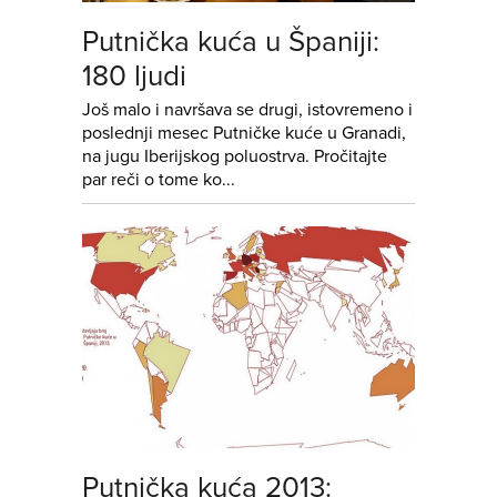
Putnička kuća u Španiji:
180 ljudi
Još malo i navršava se drugi, istovremeno i
poslednji mesec Putničke kuće u Granadi,
na jugu Iberijskog poluostrva. Pročitajte
par reči o tome ko...
Putnička kuća 2013: