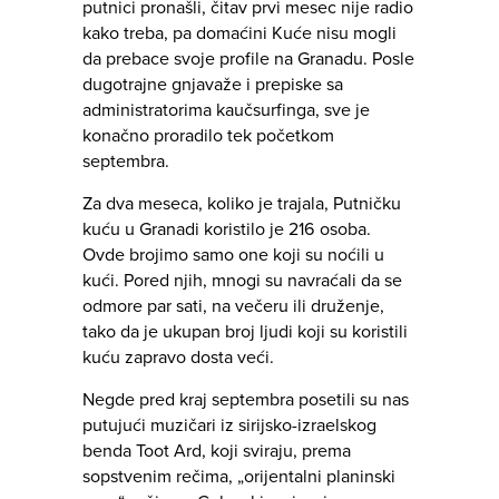
putnici pronašli, čitav prvi mesec nije radio
kako treba, pa domaćini Kuće nisu mogli
da prebace svoje profile na Granadu. Posle
dugotrajne gnjavaže i prepiske sa
administratorima kaučsurfinga, sve je
konačno proradilo tek početkom
septembra.
Za dva meseca, koliko je trajala, Putničku
kuću u Granadi koristilo je 216 osoba.
Ovde brojimo samo one koji su noćili u
kući. Pored njih, mnogi su navraćali da se
odmore par sati, na večeru ili druženje,
tako da je ukupan broj ljudi koji su koristili
kuću zapravo dosta veći.
Negde pred kraj septembra posetili su nas
putujući muzičari iz sirijsko-izraelskog
benda Toot Ard, koji sviraju, prema
sopstvenim rečima, „orijentalni planinski