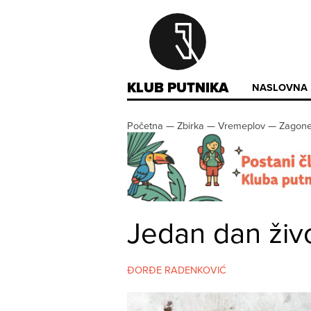
KLUB PUTNIKA
NASLOVNA
Početna
—
Zbirka
—
Vremeplov
—
Zagone
Jedan dan živ
ĐORĐE RADENKOVIĆ