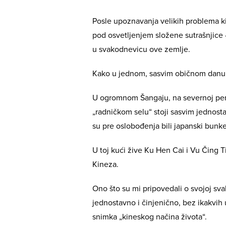
Posle upoznavanja velikih problema k
pod osvetljenjem složene sutrašnjice 
u svakodnevicu ove zemlje.
Kako u jednom, sasvim običnom danu, 
U ogromnom Šangaju, na severnoj perife
„radničkom selu“ stoji sasvim jednost
su pre oslobođenja bili japanski bunker
U toj kući žive Ku Hen Cai i Vu Čing T
Kineza.
Ono što su mi pripovedali o svojoj sva
jednostavno i činjenično, bez ikakvih
snimka „kineskog načina života“.