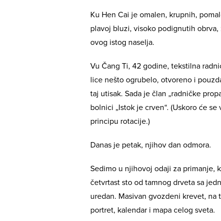
Ku Hen Cai je omalen, krupnih, pomal
plavoj bluzi, visoko podignutih obrva,
ovog istog naselja.
Vu Čang Ti, 42 godine, tekstilna radni
lice nešto ogrubelo, otvoreno i pouzd
taj utisak. Sada je član „radničke pr
bolnici „Istok je crven“. (Uskoro će se
principu rotacije.)
Danas je petak, njihov dan odmora.
Sedimo u njihovoj odaji za primanje, ko
četvrtast sto od tamnog drveta sa jed
uredan. Masivan gvozdeni krevet, na 
portret, kalendar i mapa celog sveta.