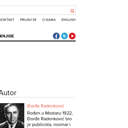
KONTAKT
PRIJAVI SE
O NAMA
ENGLISH
Klub putnika Facebook
Klub putnika Twitter
Klub putnika Youtube
KNJIGE
Autor
Đorđe Radenković
Rođen u Mostaru 1922,
Đorđe Radenković bio
je publicista, novinar i