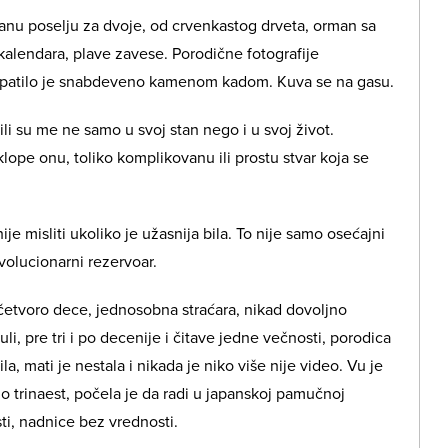
anu poselju za dvoje, od crvenkastog drveta, orman sa
alendara, plave zavese. Porodične fotografije
Kupatilo je snabdeveno kamenom kadom. Kuva se na gasu.
ili su me ne samo u svoj stan nego i u svoj život.
klope onu, toliko komplikovanu ili prostu stvar koja se
ije misliti ukoliko je užasnija bila. To nije samo osećajni
revolucionarni rezervoar.
 četvoro dece, jednosobna straćara, nikad dovoljno
uli, pre tri i po decenije i čitave jedne večnosti, porodica
la, mati je nestala i nikada je niko više nije video. Vu je
lo trinaest, počela je da radi u japanskoj pamučnoj
sti, nadnice bez vrednosti.