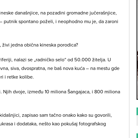
ineske današnjice, na pozadini gromadne jučerašnjice,
– putnik spontano poželi, i neophodno mu je, da zaroni
živi jedna obična kineska porodica?
riji, nalazi se „radničko selo“ od 50.000 žitelja. U
avna, siva, dvospratna, ne baš nova kuća – na mestu gde
i i retke kolibe.
i. Njih dvoje, između 10 miliona Šangajaca, i 800 miliona
kidašnjici, zapisao sam tačno onako kako su govorili,
 ukrasa i dodataka, nešto kao pokušaj fotografskog