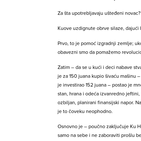
Za šta upotrebljavaju ušteđeni novac?
Kuove uzdignute obrve silaze, dajući 
Prvo, to je pomoć izgradnji zemlje; uko
obavezni smo da pomažemo revolucion
Zatim – da se u kući i deci nabave st
je za 150 juana kupio šivaću mašinu – po
je investirao 152 juana – postao je mno
stan, hrana i odeća izvanredno jeftini
ozbiljan, planirani finansijski napor. 
je to čoveku neophodno.
Osnovno je – poučno zaključuje Ku Hen
samo na sebe i ne zaboraviti prošlu b