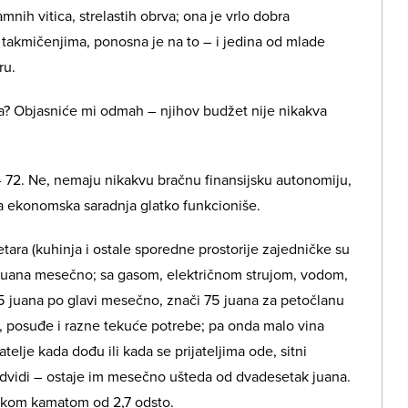
mnih vitica, strelastih obrva; ona je vrlo dobra
takmičenjima, ponosna je na to – i jedina od mlade
ru.
ika? Objasniće mi odmah – njihov budžet nije nikakva
 72. Ne, nemaju nikakvu bračnu finansijsku autonomiju,
a ekonomska saradnja glatko funkcioniše.
ara (kuhinja i ostale sporedne prostorije zajedničke su
6 juana mesečno; sa gasom, električnom strujom, vodom,
5 juana po glavi mesečno, znači 75 juana za petočlanu
 posuđe i razne tekuće potrebe; pa onda malo vina
elje kada dođu ili kada se prijateljima ode, sitni
edvidi – ostaje im mesečno ušteda od dvadesetak juana.
iskom kamatom od 2,7 odsto.