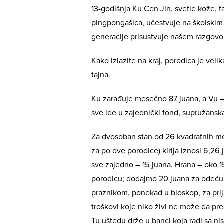
13-godišnja Ku Cen Jin, svetle kože, ta
pingpongašica, učestvuje na školskim 
generacije prisustvuje našem razgovo
Kako izlazite na kraj, porodica je vel
tajna.
Ku zarađuje mesečno 87 juana, a Vu –
sve ide u zajednički fond, supružansk
Za dvosoban stan od 26 kvadratnih met
za po dve porodice) kirija iznosi 6,2
sve zajedno – 15 juana. Hrana – oko 1
porodicu; dodajmo 20 juana za odeću,
praznikom, ponekad u bioskop, za prijat
troškovi koje niko živi ne može da pr
Tu uštedu drže u banci koja radi sa n