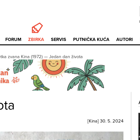
FORUM
ZBIRKA
SERVIS
PUTNIČKA KUĆA
AUTORI
tka zvana Kina (1972)
—
Jedan dan života
ota
[
Kina
]
30. 5. 2024