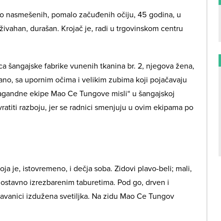
o nasmešenih, pomalo začuđenih očiju, 45 godina, u
 živahan, durašan. Krojač je, radi u trgovinskom centru
ca šangajske fabrike vunenih tkanina br. 2, njegova žena,
ano, sa upornim očima i velikim zubima koji pojačavaju
opagandne ekipe Mao Ce Tungove misli“ u šangajskoj
 vratiti razboju, jer se radnici smenjuju u ovim ekipama po
ja je, istovremeno, i dečja soba. Zidovi plavo-beli; mali,
nostavno izrezbarenim taburetima. Pod go, drven i
tavanici izdužena svetiljka. Na zidu Mao Ce Tungov