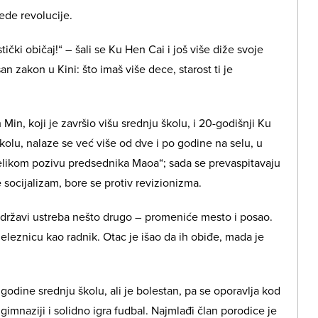
ede revolucije.
čki običaj!“ – šali se Ku Hen Cai i još više diže svoje
n zakon u Kini: što imaš više dece, starost ti je
 Min, koji je završio višu srednju školu, i 20-godišnji Ku
školu, nalaze se već više od dve i po godine na selu, u
velikom pozivu predsednika Maoa“; sada se prevaspitavaju
socijalizam, bore se protiv revizionizma.
 državi ustreba nešto drugo – promeniće mesto i posao.
železnicu kao radnik. Otac je išao da ih obiđe, mada je
e godine srednju školu, ali je bolestan, pa se oporavlja kod
 gimnaziji i solidno igra fudbal. Najmlađi član porodice je