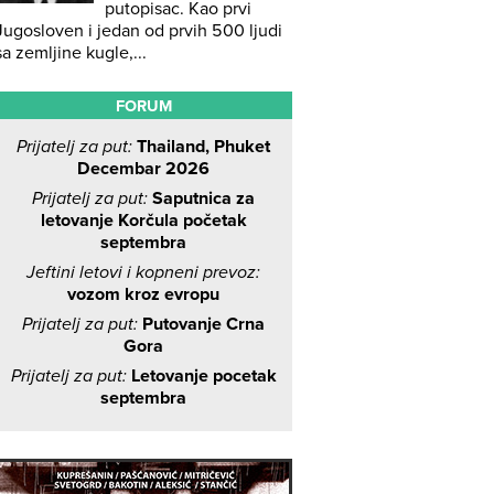
putopisac. Kao prvi
Jugosloven i jedan od prvih 500 ljudi
sa zemljine kugle,...
FORUM
Prijatelj za put:
Thailand, Phuket
Decembar 2026
Prijatelj za put:
Saputnica za
letovanje Korčula početak
septembra
Jeftini letovi i kopneni prevoz:
vozom kroz evropu
Prijatelj za put:
Putovanje Crna
Gora
Prijatelj za put:
Letovanje pocetak
septembra