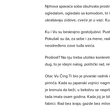
Njihova spavaća soba obuhvata prostr
ogledalom, ogledalo sa komodom, tri k
ukrašavaju zidove, cveće je u vazi. 
Ku i Vu su beskrajno gostoljubivi. Pust
Pokušali su da, za sebe i za mene, ras
neodređeno zove tuđa sreća.
Prošlost? Na nju treba utoliko konkretn
dug, to je idejni nalog, politički rad, 
Otac Vu Čing Ti bio je pivarski radnik
pirinča. Kada su japanski vojnici nagrn
je krenula da beži, u bekstvu se rasprši
tada imala osam godina. Kada joj je bi
fabrici. Rad bez kraja, gazde bez milo