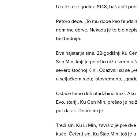
Uzeli su se godine 1948, baš uoči pob
Petoro dece. „To mu dođe kao feudalisti
nemirne obrve. Nekada je to bio nepisa
bezbednija.
Dva najstarija sina, 22-godišnji Ku Cen
Sen Min, koji je položio nižu srednju 
severoistočnoj Kini. Odazvali su se „
u seljačkom radu; istovremeno, „grade 
Ostaće tamo dok otadžbina traži. Ako
Evo, stariji, Ku Cen Min, prešao je na 
put dalek. Dobro im je.
Treći sin, Ku Li Min, završio je pre dv
kuće. Četvrti sin, Ku Šjao Min, još je u