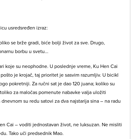
licu usredsređen izraz:
liko se brže gradi, biće bolji život za sve. Drugo,
arnu borbu u svetu...
vari koje su neophodne. U poslednje vreme, Ku Hen Cai
što je krojač, taj prioritet je sasvim razumljiv. U bicikl
go pokretniji. Za ručni sat je dao 120 juana; koliko su
, toliko za maločas pomenute nabavke valja uložiti
Na dnevnom su redu satovi za dva najstarija sina – na radu
 Cai – voditi jednostavan život, ne luksuzan. Ne misliti
edu. Tako uči predsednik Mao.