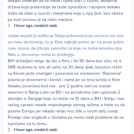
itekako smatram da se treba i njima izaći u susret. Moderna
država koja pretenduje da bude sposobna i razvijena itekako
treba da izlazi u susret i manjinama koje u njoj žive, bez obzira
po kom osnovu je taj neko manjina.
1 hour ago, noskich said:
Jedan aspekt je koliko je Srbija jedinstvena po izuzecu od viza
za neku destinaciju, tu je Kina najbolji primer jer na prste jedne
ruke mozes da izbrojis pasoshe za koje ne treba kineska viza.
Niko u okruzenju nema tu privilegiju.
BiH državljani mogu da idu u Kinu i do 90 dana bez vize, mi iz
SRB možemo to isto ali samo na 30 dana. Ipak, bezvizni režim
sa Kinom jeste značajan i povećava se vremenom. "Razmena"
poseta je dvosmerna i koristi i nama jer se broj turista iz Kine
itekako povećava kod nas - pre 2 godine sam se vraćao
avionom iz Banja Luke za BG i na aerodromu sam upoznao 2
devojke iz Šangaja koje su došle na 10 dana u BiH i Srbiju i kao
razlog upravo navele nepostojanje viznog režima, a htele su da
posete Evropu jer nikada ranije nisu bile u ovom delu sveta.
Predaju obe engleski u školama pa nismo imali problema da se
ispričamo na tu temu.
1 hour ago, noskich said: