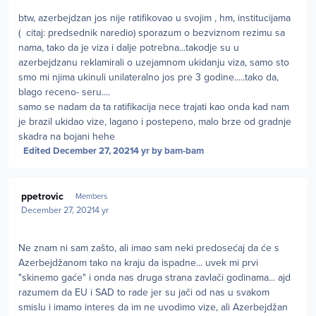
btw, azerbejdzan jos nije ratifikovao u svojim , hm, institucijama
( citaj: predsednik naredio) sporazum o bezviznom rezimu sa
nama, tako da je viza i dalje potrebna...takodje su u
azerbejdzanu reklamirali o uzejamnom ukidanju viza, samo sto
smo mi njima ukinuli unilateralno jos pre 3 godine.....tako da,
blago receno- seru....
samo se nadam da ta ratifikacija nece trajati kao onda kad nam
je brazil ukidao vize, lagano i postepeno, malo brze od gradnje
skadra na bojani hehe
Edited
December 27, 2021
4 yr
by bam-bam
Author stats
ppetrovic
Members
December 27, 2021
4 yr
Ne znam ni sam zašto, ali imao sam neki predosećaj da će s
Azerbejdžanom tako na kraju da ispadne... uvek mi prvi
"skinemo gaće" i onda nas druga strana zavlači godinama... ajd
razumem da EU i SAD to rade jer su jači od nas u svakom
smislu i imamo interes da im ne uvodimo vize, ali Azerbejdžan