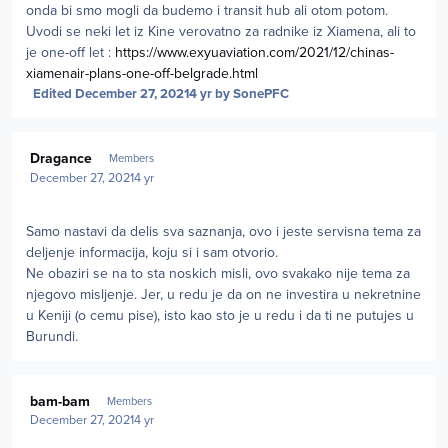
onda bi smo mogli da budemo i transit hub ali otom potom.
Uvodi se neki let iz Kine verovatno za radnike iz Xiamena, ali to
je one-off let :
https://www.exyuaviation.com/2021/12/chinas-
xiamenair-plans-one-off-belgrade.html
Edited
December 27, 2021
4 yr
by SonePFC
Author stats
Dragance
Members
December 27, 2021
4 yr
Samo nastavi da delis sva saznanja, ovo i jeste servisna tema za
deljenje informacija, koju si i sam otvorio.
Ne obaziri se na to sta noskich misli, ovo svakako nije tema za
njegovo misljenje. Jer, u redu je da on ne investira u nekretnine
u Keniji (o cemu pise), isto kao sto je u redu i da ti ne putujes u
Burundi.
Author stats
bam-bam
Members
December 27, 2021
4 yr