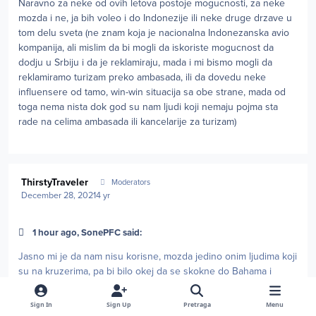
Naravno za neke od ovih letova postoje mogucnosti, za neke
mozda i ne, ja bih voleo i do Indonezije ili neke druge drzave u
tom delu sveta (ne znam koja je nacionalna Indonezanska avio
kompanija, ali mislim da bi mogli da iskoriste mogucnost da
dodju u Srbiju i da je reklamiraju, mada i mi bismo mogli da
reklamiramo turizam preko ambasada, ili da dovedu neke
influensere od tamo, win-win situacija sa obe strane, mada od
toga nema nista dok god su nam ljudi koji nemaju pojma sta
rade na celima ambasada ili kancelarije za turizam)
Author stats
ThirstyTraveler
Moderators
December 28, 2021
4 yr
1 hour ago, SonePFC said:
Jasno mi je da nam nisu korisne, mozda jedino onim ljudima koji
su na kruzerima, pa bi bilo okej da se skokne do Bahama i
Svete Lucije jer su prelepe zemlje (a Bosancima ne treba viza
za iste recimo)
Sign In
Sign Up
Pretraga
Menu
S kruzera se moze u sve karipske zemlje, niko ni ne pita odakle