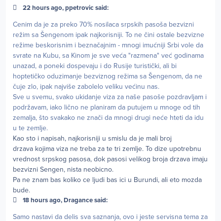
22 hours ago, ppetrovic said:
Cenim da je za preko 70% nosilaca srpskih pasoša bezvizni
režim sa Šengenom ipak najkorisniji. To ne čini ostale bezvizne
režime beskorisnim i beznačajnim - mnogi imućniji Srbi vole da
svrate na Kubu, sa Kinom je sve veća "razmena" već godinama
unazad, a poneki dospevaju i do Rusije turistički, ali bi
hoptetičko oduzimanje bezviznog režima sa Šengenom, da ne
čuje zlo, ipak najviše zabolelo veliku većinu nas.
Sve u svemu, svako ukidanje viza za naše pasoše pozdravljam i
podržavam, iako lično ne planiram da putujem u mnoge od tih
zemalja, što svakako ne znači da mnogi drugi neće hteti da idu
u te zemlje.
Kao sto i napisah, najkorisniji u smislu da je mali broj
drzava kojima viza ne treba za te tri zemlje. To dize upotrebnu
vrednost srpskog pasosa, dok pasosi velikog broja drzava imaju
bezvizni Sengen, nista neobicno.
Pa ne znam bas koliko ce ljudi bas ici u Burundi, ali eto mozda
bude.
18 hours ago, Dragance said:
Samo nastavi da delis sva saznanja, ovo i jeste servisna tema za