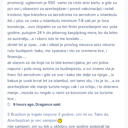
promociji, uglavnom je 550 samo za cisto avio kartu, a gde su
pcr-ovi ( obavezni za azerbejdzan i pored vakcinacije) i ostali
troskovi, tipa transfera sa aerodroma na aerodrom u istambulu
itd...i plus se ceka u istambulu minimum 7-8 sati jer je losa
konekcija.....evo zlopatim se sa tim finim presedanjem vec pola
godine, putujem 24 h do jebenog kaspijskog mora, ko da letim
za australiju....a i skoro isto bi me kostalo.....
direkt let je spas....cak i otkad je proslog meseca wizz otvorio
rutu budapest- baku, me spasava i sto se vremena tice, i
finansija......
ali slazem se da linija ne bi bila komercijalna, jer oni jedva
napune i pola ovog aviona za budimpestu, a svi znamo sta je
franc list aerodrom i gde se sve i kako ide dalje sa njega.....iz
bakua je uvek krcat let za istambul, oni tamo idu, i to je to.....a za
azerbejdzan ide manje turista nego cak i za srbiju, i to dobrano
manje....mozda su negde u ravni sa kosovom sto se turizma
tice...
9 hours ago, Dragance said:
S Brazilom je trajalo nepune 3 godine, cini mi se. Tako da,
Azerbejdzan je vec sampion
nije sampion, oni su tek u oktobru ove godine potpisali taj