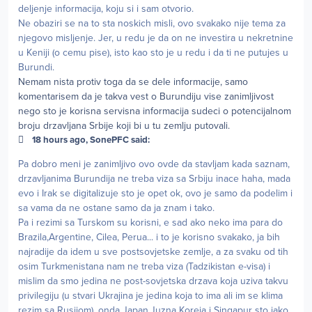
deljenje informacija, koju si i sam otvorio.
Ne obaziri se na to sta noskich misli, ovo svakako nije tema za
njegovo misljenje. Jer, u redu je da on ne investira u nekretnine
u Keniji (o cemu pise), isto kao sto je u redu i da ti ne putujes u
Burundi.
Nemam nista protiv toga da se dele informacije, samo
komentarisem da je takva vest o Burundiju vise zanimljivost
nego sto je korisna servisna informacija sudeci o potencijalnom
broju drzavljana Srbije koji bi u tu zemlju putovali.
18 hours ago, SonePFC said:
Pa dobro meni je zanimljivo ovo ovde da stavljam kada saznam,
drzavljanima Burundija ne treba viza sa Srbiju inace haha, mada
evo i Irak se digitalizuje sto je opet ok, ovo je samo da podelim i
sa vama da ne ostane samo da ja znam i tako.
Pa i rezimi sa Turskom su korisni, e sad ako neko ima para do
Brazila,Argentine, Cilea, Perua... i to je korisno svakako, ja bih
najradije da idem u sve postsovjetske zemlje, a za svaku od tih
osim Turkmenistana nam ne treba viza (Tadzikistan e-visa) i
mislim da smo jedina ne post-sovjetska drzava koja uziva takvu
privilegiju (u stvari Ukrajina je jedina koja to ima ali im se klima
rezim sa Rusijom), onda Japan,Juzna Koreja i Singapur sto jako