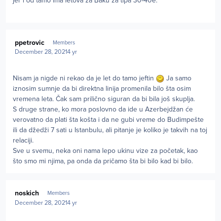
jer i od tamo ima letova za Baku za tipa 30-40e.
Author stats
ppetrovic
Members
December 28, 2021
4 yr
Nisam ja nigde ni rekao da je let do tamo jeftin
Ja samo
iznosim sumnje da bi direktna linija promenila bilo šta osim
vremena leta. Čak sam prilično siguran da bi bila još skuplja.
S druge strane, ko mora poslovno da ide u Azerbejdžan će
verovatno da plati šta košta i da ne gubi vreme do Budimpešte
ili da džedži 7 sati u Istanbulu, ali pitanje je koliko je takvih na toj
relaciji.
Sve u svemu, neka oni nama lepo ukinu vize za početak, kao
što smo mi njima, pa onda da pričamo šta bi bilo kad bi bilo.
Author stats
noskich
Members
December 28, 2021
4 yr