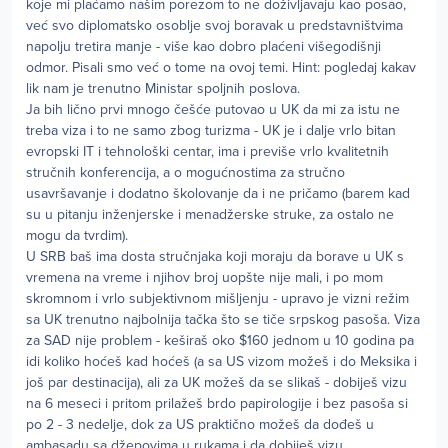
koje mi plaćamo našim porezom to ne doživljavaju kao posao,
već svo diplomatsko osoblje svoj boravak u predstavništvima
napolju tretira manje - više kao dobro plaćeni višegodišnji
odmor. Pisali smo već o tome na ovoj temi. Hint: pogledaj kakav
lik nam je trenutno Ministar spoljnih poslova.
Ja bih lično prvi mnogo češće putovao u UK da mi za istu ne
treba viza i to ne samo zbog turizma - UK je i dalje vrlo bitan
evropski IT i tehnološki centar, ima i previše vrlo kvalitetnih
stručnih konferencija, a o mogućnostima za stručno
usavršavanje i dodatno školovanje da i ne pričamo (barem kad
su u pitanju inženjerske i menadžerske struke, za ostalo ne
mogu da tvrdim).
U SRB baš ima dosta stručnjaka koji moraju da borave u UK s
vremena na vreme i njihov broj uopšte nije mali, i po mom
skromnom i vrlo subjektivnom mišljenju - upravo je vizni režim
sa UK trenutno najbolnija tačka što se tiče srpskog pasoša. Viza
za SAD nije problem - keširaš oko $160 jednom u 10 godina pa
idi koliko hoćeš kad hoćeš (a sa US vizom možeš i do Meksika i
još par destinacija), ali za UK možeš da se slikaš - dobiješ vizu
na 6 meseci i pritom prilažeš brdo papirologije i bez pasoša si
po 2 - 3 nedelje, dok za US praktično možeš da dođeš u
ambasadu sa džepovima u rukama i da dobiješ vizu