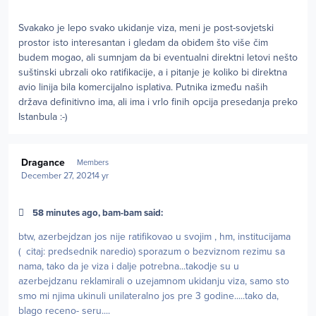
Svakako je lepo svako ukidanje viza, meni je post-sovjetski
prostor isto interesantan i gledam da obiđem što više čim
budem mogao, ali sumnjam da bi eventualni direktni letovi nešto
suštinski ubrzali oko ratifikacije, a i pitanje je koliko bi direktna
avio linija bila komercijalno isplativa. Putnika između naših
država definitivno ima, ali ima i vrlo finih opcija presedanja preko
Istanbula
:
-)
Author stats
Dragance
Members
December 27, 2021
4 yr
58 minutes ago, bam-bam said:
btw, azerbejdzan jos nije ratifikovao u svojim , hm, institucijama
( citaj: predsednik naredio) sporazum o bezviznom rezimu sa
nama, tako da je viza i dalje potrebna...takodje su u
azerbejdzanu reklamirali o uzejamnom ukidanju viza, samo sto
smo mi njima ukinuli unilateralno jos pre 3 godine.....tako da,
blago receno- seru....