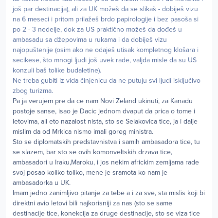
još par destinacija), ali za UK možeš da se slikaš - dobiješ vizu
na 6 meseci i pritom prilažeš brdo papirologije i bez pasoša si
po 2 - 3 nedelje, dok za US praktično možeš da dođeš u
ambasadu sa džepovima u rukama i da dobiješ vizu
najopuštenije (osim ako ne odaješ utisak kompletnog klošara i
secikese, što mnogi ljudi još uvek rade, valjda misle da su US
konzuli baš tolike budaletine).
Ne treba gubiti iz vida činjenicu da ne putuju svi ljudi isključivo
zbog turizma.
Pa ja verujem pre da ce nam Novi Zeland ukinuti, za Kanadu
postoje sanse, isao je Dacic jednom dvaput da prica o tome i
letovima, ali eto nazalost nista, sto se Selakovica tice, ja i dalje
mislim da od Mrkica nismo imali goreg ministra.
Sto se diplomatskih predstavnistva i samih ambasadora tice, tu
se slazem, bar sto se ovih komonveltskih drzava tice,
ambasadori u Iraku,Maroku, i jos nekim africkim zemljama rade
svoj posao koliko toliko, mene je sramota ko nam je
ambasadorka u UK.
Imam jedno zanimljivo pitanje za tebe a i za sve, sta mislis koji bi
direktni avio letovi bili najkorisniji za nas (sto se same
destinacije tice, konekcija za druge destinacije, sto se viza tice