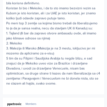
bila korisna definitivno.
Koristan bi bio i Meksiko, i da to sto imamo bezvizni rezim sa
Kubom je isto koristan, ali i za UAE je isto koristan, jer znamo
koliko ljudi odavde zapravo putuje tamo.
Po meni top 3 zemlje sa kojima bismo trebali da liberalizujemo
to (a da je sansa realna, necu da stavljam UK ili Kanadu) su:
1. Tajland (Ili bar da zapravo otvore ambasadu ovde, ali imamo
jako klimave odnose sa njima)
2. Meksiko
3. Malezija ili Maroko (Malezija je na 3 mestu, iskljucivo jer mi
mozemo da apliciramo za e-visu)
S tim da su Filipini i Saudijska Arabija tu negde blizu, e sad
znajuci da je Meksiko uveo vize za Brazilce i drzavljane
Ekvadora, i uvodi za drzavljane Venecuele, nisam bas
optimistican, sa druge strane ti kazes da nam liberalizacija sa c4
zemljama i Paragvajem i Venecuelom ne bi donela nista, sto se
ne slazem ali hajde, svako svome.
Author stats
ppetrovic
Members