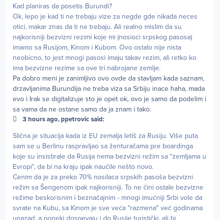
Kad planiras da posetis Burundi?
Ok, lepo je kad ti ne trebaju vize za negde gde nikada neces
otici, makar znas da ti ne trebaju. Ali realno mislim da su
najkorisniji bezvizni rezimi koje mi (nosioci srpskog pasosa)
imamo sa Rusijom, Kinom i Kubom. Ovo ostalo nije nista
neobicno, to jest mnogi pasosi imaju takav rezim, ali retko ko
ima bezvizne rezime sa ove tri nabrojane zemlje.
Pa dobro meni je zanimljivo ovo ovde da stavljam kada saznam,
drzavljanima Burundija ne treba viza sa Srbiju inace haha, mada
evo i Irak se digitalizuje sto je opet ok, ovo je samo da podelim i
sa vama da ne ostane samo da ja znam i tako.
3 hours ago, ppetrovic said:
Slična je situacija kada iz EU zemalja letiš za Rusiju. Više puta
sam se u Berlinu raspravljao sa ženturačama pre boardinga
koje su insistirale da Rusija nema bezvizni režim sa "zemljama u
Evropi", da bi na kraju ipak naučile nešto novo.
Cenim da je za preko 70% nosilaca srpskih pasoša bezvizni
režim sa Šengenom ipak najkorisniji. To ne čini ostale bezvizne
režime beskorisnim i beznačajnim - mnogi imućniji Srbi vole da
svrate na Kubu, sa Kinom je sve veća "razmena" već godinama
unazad, a poneki dospevaju i do Rusije turistički, ali bi