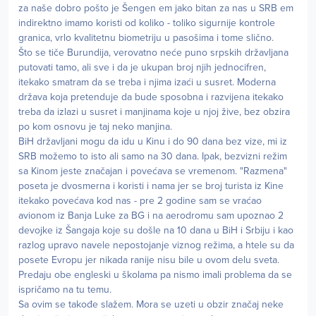
za naše dobro pošto je Šengen em jako bitan za nas u SRB em
indirektno imamo koristi od koliko - toliko sigurnije kontrole
granica, vrlo kvalitetnu biometriju u pasošima i tome slično.
Što se tiče Burundija, verovatno neće puno srpskih državljana
putovati tamo, ali sve i da je ukupan broj njih jednocifren,
itekako smatram da se treba i njima izaći u susret. Moderna
država koja pretenduje da bude sposobna i razvijena itekako
treba da izlazi u susret i manjinama koje u njoj žive, bez obzira
po kom osnovu je taj neko manjina.
BiH državljani mogu da idu u Kinu i do 90 dana bez vize, mi iz
SRB možemo to isto ali samo na 30 dana. Ipak, bezvizni režim
sa Kinom jeste značajan i povećava se vremenom. "Razmena"
poseta je dvosmerna i koristi i nama jer se broj turista iz Kine
itekako povećava kod nas - pre 2 godine sam se vraćao
avionom iz Banja Luke za BG i na aerodromu sam upoznao 2
devojke iz Šangaja koje su došle na 10 dana u BiH i Srbiju i kao
razlog upravo navele nepostojanje viznog režima, a htele su da
posete Evropu jer nikada ranije nisu bile u ovom delu sveta.
Predaju obe engleski u školama pa nismo imali problema da se
ispričamo na tu temu.
Sa ovim se takođe slažem. Mora se uzeti u obzir značaj neke