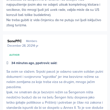
najopuštenije (osim ako ne odaješ utisak kompletnog klošara i
secikese, što mnogi ljudi još uvek rade, valjda misle da su US
konzuli baš tolike budaletine).
Ne treba gubiti iz vida činjenicu da ne putuju svi ljudi isključivo
zbog turizma.
Author stats
SonePFC
Members
December 28, 2021
4 yr
AUTHOR
34 minutes ago, ppetrovic said:
Sa ovim se slažem. Srpski pasoš je odavno sasvim solidan putni
dokument i svojevrsna "egzotika" jer ima bezvizne režime sa
nekim zemljama za koje treba viza sa drugim, mnogo jačim
pasošima.
Ipak, ne smatram da je bezvizni režim sa Šengenom ništa
neobično budući da se na belu Šengen listu dospeva jako
teško (pitajte politikose u Prištini) i potreban je čitav niz zakona i
standarda ispuniti da bi se dospelo u Annex II. To je sve doduše