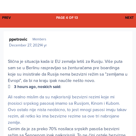
FIRST PAGE
L
PREV
PAGE 4 OF 13
NEXT
Author stats
ppetrovic
Members
December 27, 2021
4 yr
Slična je situacija kada iz EU zemalja letiš za Rusiju. Više puta
sam se u Berlinu raspravljao sa ženturačama pre boardinga
koje su insistirale da Rusija nema bezvizni režim sa "zemljama u
Evropi", da bi na kraju ipak naučile nešto novo.
3 hours ago, noskich said:
Ali realno mislim da su najkorisniji bezvizni rezimi koje mi
(nosioci srpskog pasosa) imamo sa Rusijom, Kinom i Kubom.
Ovo ostalo nije nista neobicno, to jest mnogi pasosi imaju takav
rezim, ali retko ko ima bezvizne rezime sa ove tri nabrojane
zemlje.
Cenim da je za preko 70% nosilaca srpskih pasoša bezvizni
režim sa Šengenom ipak najkorisniji. To ne čini ostale bezvizne