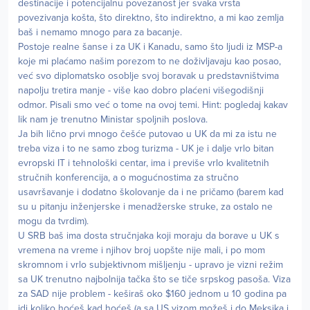
destinacije i potencijalnu povezanost jer svaka vrsta
povezivanja košta, što direktno, što indirektno, a mi kao zemlja
baš i nemamo mnogo para za bacanje.
Postoje realne šanse i za UK i Kanadu, samo što ljudi iz MSP-a
koje mi plaćamo našim porezom to ne doživljavaju kao posao,
već svo diplomatsko osoblje svoj boravak u predstavništvima
napolju tretira manje - više kao dobro plaćeni višegodišnji
odmor. Pisali smo već o tome na ovoj temi. Hint: pogledaj kakav
lik nam je trenutno Ministar spoljnih poslova.
Ja bih lično prvi mnogo češće putovao u UK da mi za istu ne
treba viza i to ne samo zbog turizma - UK je i dalje vrlo bitan
evropski IT i tehnološki centar, ima i previše vrlo kvalitetnih
stručnih konferencija, a o mogućnostima za stručno
usavršavanje i dodatno školovanje da i ne pričamo (barem kad
su u pitanju inženjerske i menadžerske struke, za ostalo ne
mogu da tvrdim).
U SRB baš ima dosta stručnjaka koji moraju da borave u UK s
vremena na vreme i njihov broj uopšte nije mali, i po mom
skromnom i vrlo subjektivnom mišljenju - upravo je vizni režim
sa UK trenutno najbolnija tačka što se tiče srpskog pasoša. Viza
za SAD nije problem - keširaš oko $160 jednom u 10 godina pa
idi koliko hoćeš kad hoćeš (a sa US vizom možeš i do Meksika i