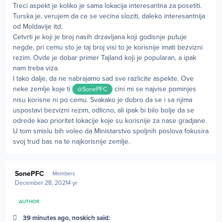
Treci aspekt je koliko je sama lokacija interesantna za posetiti.
Turska je, verujem da ce se vecina sloziti, daleko interesantnija
od Moldavije itd.
Cetvrti je koji je broj nasih drzavljana koji godisnje putuje
negde, pri cemu sto je taj broj visi to je korisnije imati bezvizni
rezim. Ovde je dobar primer Tajland koji je popularan, a ipak
nam treba viza.
I tako dalje, da ne nabrajamo sad sve razlicite aspekte. Ove
neke zemlje koje ti
cini mi se najvise pominjes
@SonePFC
nisu korisne ni po cemu. Svakako je dobro da se i sa njima
uspostavi bezvizni rezim, odlicno, ali ipak bi bilo bolje da se
odrede kao prioritet lokacije koje su korisnije za nase gradjane.
U tom smislu bih voleo da Ministarstvo spoljnih poslova fokusira
svoj trud bas na te najkorisnije zemlje.
Author stats
SonePFC
Members
December 28, 2021
4 yr
AUTHOR
39 minutes ago, noskich said: