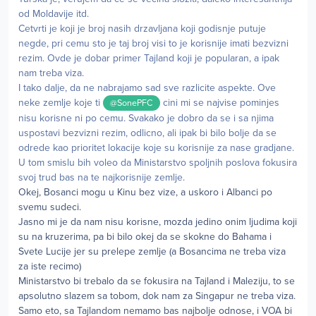
od Moldavije itd.
Cetvrti je koji je broj nasih drzavljana koji godisnje putuje
negde, pri cemu sto je taj broj visi to je korisnije imati bezvizni
rezim. Ovde je dobar primer Tajland koji je popularan, a ipak
nam treba viza.
I tako dalje, da ne nabrajamo sad sve razlicite aspekte. Ove
neke zemlje koje ti
cini mi se najvise pominjes
@SonePFC
nisu korisne ni po cemu. Svakako je dobro da se i sa njima
uspostavi bezvizni rezim, odlicno, ali ipak bi bilo bolje da se
odrede kao prioritet lokacije koje su korisnije za nase gradjane.
U tom smislu bih voleo da Ministarstvo spoljnih poslova fokusira
svoj trud bas na te najkorisnije zemlje.
Okej, Bosanci mogu u Kinu bez vize, a uskoro i Albanci po
svemu sudeci.
Jasno mi je da nam nisu korisne, mozda jedino onim ljudima koji
su na kruzerima, pa bi bilo okej da se skokne do Bahama i
Svete Lucije jer su prelepe zemlje (a Bosancima ne treba viza
za iste recimo)
Ministarstvo bi trebalo da se fokusira na Tajland i Maleziju, to se
apsolutno slazem sa tobom, dok nam za Singapur ne treba viza.
Samo eto, sa Tajlandom nemamo bas najbolje odnose, i VOA bi