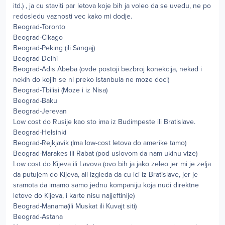
itd.) , ja cu staviti par letova koje bih ja voleo da se uvedu, ne po
redosledu vaznosti vec kako mi dodje.
Beograd-Toronto
Beograd-Cikago
Beograd-Peking (ili Sangaj)
Beograd-Delhi
Beograd-Adis Abeba (ovde postoji bezbroj konekcija, nekad i
nekih do kojih se ni preko Istanbula ne moze doci)
Beograd-Tbilisi (Moze i iz Nisa)
Beograd-Baku
Beograd-Jerevan
Low cost do Rusije kao sto ima iz Budimpeste ili Bratislave.
Beograd-Helsinki
Beograd-Rejkjavik (Ima low-cost letova do amerike tamo)
Beograd-Marakes ili Rabat (pod uslovom da nam ukinu vize)
Low cost do Kijeva ili Lavova (ovo bih ja jako zeleo jer mi je zelja
da putujem do Kijeva, ali izgleda da cu ici iz Bratislave, jer je
sramota da imamo samo jednu kompaniju koja nudi direktne
letove do Kijeva, i karte nisu najjeftinije)
Beograd-Manama(ili Muskat ili Kuvajt siti)
Beograd-Astana