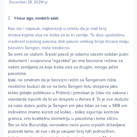
December 28, 2021
4 yr
1 hour ago, noskich said:
Kao sto i napisah, najkorisniji u smislu da je mali broj
drzava kojima viza ne treba za te tri zemlje. To dize upotrebnu
vrednost srpskog pasosa, dok pasosi velikog broja drzava imaju
bezvizni Sengen, nista neobicno.
Sa ovim se slažem. Srpski pasoš je odavno sasvim solidan putni
dokument i svojevrsna "egzotika" jer ima bezvizne režime sa
nekim zemljama za koje treba viza sa drugim, mnogo jačim
pasošima.
Ipak, ne smatram da je bezvizni režim sa Šengenom ništa
neobično budući da se na belu Šengen listu dospeva jako
teško (pitajte politikose u Prištini) i potreban je čitav niz zakona i
standarda ispuniti da bi se dospelo u Annex II. To je sve doduše
za naše dobro pošto je Šengen em jako bitan za nas u SRB em
indirektno imamo koristi od koliko - toliko sigurnije kontrole
granica, vrlo kvalitetnu biometriju u pasošima i tome slično.
Što se tiče Burundija, verovatno neće puno srpskih državljana
putovati tamo, ali sve i da je ukupan broj njih jednocifren,