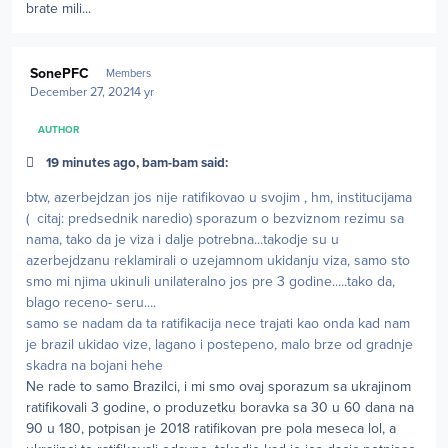
brate mili...
Author stats
SonePFC
Members
December 27, 2021
4 yr
AUTHOR
19 minutes ago, bam-bam said:
btw, azerbejdzan jos nije ratifikovao u svojim , hm, institucijama
( citaj: predsednik naredio) sporazum o bezviznom rezimu sa
nama, tako da je viza i dalje potrebna...takodje su u
azerbejdzanu reklamirali o uzejamnom ukidanju viza, samo sto
smo mi njima ukinuli unilateralno jos pre 3 godine.....tako da,
blago receno- seru....
samo se nadam da ta ratifikacija nece trajati kao onda kad nam
je brazil ukidao vize, lagano i postepeno, malo brze od gradnje
skadra na bojani hehe
Ne rade to samo Brazilci, i mi smo ovaj sporazum sa ukrajinom
ratifikovali 3 godine, o produzetku boravka sa 30 u 60 dana na
90 u 180, potpisan je 2018 ratifikovan pre pola meseca lol, a