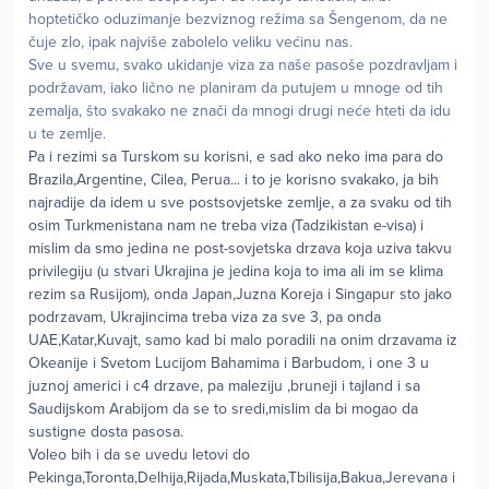
hoptetičko oduzimanje bezviznog režima sa Šengenom, da ne
čuje zlo, ipak najviše zabolelo veliku većinu nas.
Sve u svemu, svako ukidanje viza za naše pasoše pozdravljam i
podržavam, iako lično ne planiram da putujem u mnoge od tih
zemalja, što svakako ne znači da mnogi drugi neće hteti da idu
u te zemlje.
Pa i rezimi sa Turskom su korisni, e sad ako neko ima para do
Brazila,Argentine, Cilea, Perua... i to je korisno svakako, ja bih
najradije da idem u sve postsovjetske zemlje, a za svaku od tih
osim Turkmenistana nam ne treba viza (Tadzikistan e-visa) i
mislim da smo jedina ne post-sovjetska drzava koja uziva takvu
privilegiju (u stvari Ukrajina je jedina koja to ima ali im se klima
rezim sa Rusijom), onda Japan,Juzna Koreja i Singapur sto jako
podrzavam, Ukrajincima treba viza za sve 3, pa onda
UAE,Katar,Kuvajt, samo kad bi malo poradili na onim drzavama iz
Okeanije i Svetom Lucijom Bahamima i Barbudom, i one 3 u
juznoj americi i c4 drzave, pa maleziju ,bruneji i tajland i sa
Saudijskom Arabijom da se to sredi,mislim da bi mogao da
sustigne dosta pasosa.
Voleo bih i da se uvedu letovi do
Pekinga,Toronta,Delhija,Rijada,Muskata,Tbilisija,Bakua,Jerevana i