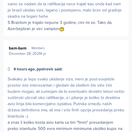
samo se nadam da ta ratifikacija nece trajati kao onda kad nam
je brazil ukidao vize, lagano i postepeno, malo brze od gradnje
skadra na bojani hehe
S Brazilom je trajalo nepune 3 godine, cini mi se. Tako da,
Azerbejdzan je vec sampion
Author stats
bam-bam
Members
December 28, 2021
4 yr
9 hours ago, ppetrovic said:
Svakako je lepo svako ukidanje viza, meni je post-sovjetski
prostor isto interesantan i gledam da obiđem što više čim
budem mogao, ali sumnjam da bi eventualni direktni letovi nešto
suštinski ubrzali oko ratifikacije, a i pitanje je koliko bi direktna
avio linija bila komercijalno isplativa. Putnika između naših
država definitivno ima, ali ima i vrlo finih opcija presedanja preko
Istanbula
:
-)
a znas li koliko kosta avio karta sa tim "finim" presedanjem
preko istanbula- 500 evra minimum minimuma ukoliko kupis na