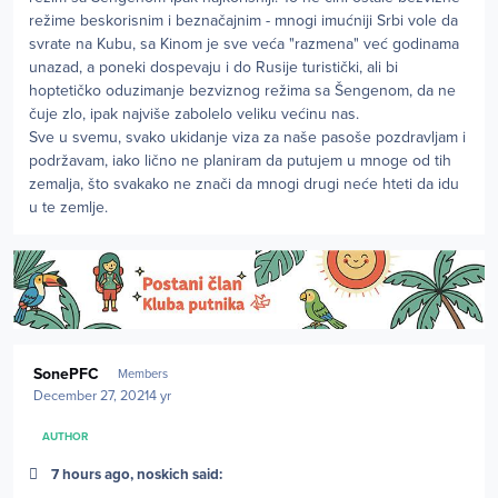
režime beskorisnim i beznačajnim - mnogi imućniji Srbi vole da
svrate na Kubu, sa Kinom je sve veća "razmena" već godinama
unazad, a poneki dospevaju i do Rusije turistički, ali bi
hoptetičko oduzimanje bezviznog režima sa Šengenom, da ne
čuje zlo, ipak najviše zabolelo veliku većinu nas.
Sve u svemu, svako ukidanje viza za naše pasoše pozdravljam i
podržavam, iako lično ne planiram da putujem u mnoge od tih
zemalja, što svakako ne znači da mnogi drugi neće hteti da idu
u te zemlje.
Author stats
SonePFC
Members
December 27, 2021
4 yr
AUTHOR
7 hours ago, noskich said: