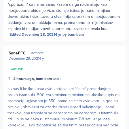
"sporazum" sa nama, samo kazem da ga reklamiraju kao
medjusobno ukidanje viza, sto nije istina, jer smo mi njima
davno ukinuli vize....ovo u stvari nije sporazum o medjusobnom
ukidanju, vec oni ukidaju nama, prema tome to nije nikakav
zajednicki medjudrzavni sporazum.....svakako, hvala im....
Edited
December 28, 2021
4 yr
by bam-bam
Author stats
SonePFC
Members
December 28, 2021
4 yr
AUTHOR
4 hours ago, bam-bam said:
a znas li koliko kosta avio karta sa tim "finim" presedanjem
preko istanbula- 500 evra minimum minimuma ukoliko kupis na
promociji, uglavnom je 550 samo za cisto avio kartu, a gde su
pcr-ovi ( obavezni za azerbejdzan i pored vakcinacije) i ostali
troskovi, tipa transfera sa aerodroma na aerodrom u istambulu
itd...i plus se ceka u istambulu minimum 7-8 sati jer je losa
konekcija.....evo zlopatim se sa tim finim presedanjem vec pola