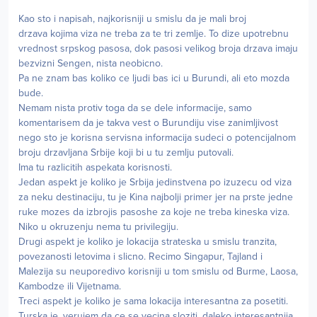
Kao sto i napisah, najkorisniji u smislu da je mali broj
drzava kojima viza ne treba za te tri zemlje. To dize upotrebnu
vrednost srpskog pasosa, dok pasosi velikog broja drzava imaju
bezvizni Sengen, nista neobicno.
Pa ne znam bas koliko ce ljudi bas ici u Burundi, ali eto mozda
bude.
Nemam nista protiv toga da se dele informacije, samo
komentarisem da je takva vest o Burundiju vise zanimljivost
nego sto je korisna servisna informacija sudeci o potencijalnom
broju drzavljana Srbije koji bi u tu zemlju putovali.
Ima tu razlicitih aspekata korisnosti.
Jedan aspekt je koliko je Srbija jedinstvena po izuzecu od viza
za neku destinaciju, tu je Kina najbolji primer jer na prste jedne
ruke mozes da izbrojis pasoshe za koje ne treba kineska viza.
Niko u okruzenju nema tu privilegiju.
Drugi aspekt je koliko je lokacija strateska u smislu tranzita,
povezanosti letovima i slicno. Recimo Singapur, Tajland i
Malezija su neuporedivo korisniji u tom smislu od Burme, Laosa,
Kambodze ili Vijetnama.
Treci aspekt je koliko je sama lokacija interesantna za posetiti.
Turska je, verujem da ce se vecina sloziti, daleko interesantnija