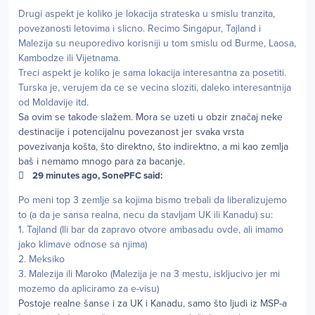
Drugi aspekt je koliko je lokacija strateska u smislu tranzita,
povezanosti letovima i slicno. Recimo Singapur, Tajland i
Malezija su neuporedivo korisniji u tom smislu od Burme, Laosa,
Kambodze ili Vijetnama.
Treci aspekt je koliko je sama lokacija interesantna za posetiti.
Turska je, verujem da ce se vecina sloziti, daleko interesantnija
od Moldavije itd.
Sa ovim se takođe slažem. Mora se uzeti u obzir značaj neke
destinacije i potencijalnu povezanost jer svaka vrsta
povezivanja košta, što direktno, što indirektno, a mi kao zemlja
baš i nemamo mnogo para za bacanje.
29 minutes ago, SonePFC said:
Po meni top 3 zemlje sa kojima bismo trebali da liberalizujemo
to (a da je sansa realna, necu da stavljam UK ili Kanadu) su:
1. Tajland (Ili bar da zapravo otvore ambasadu ovde, ali imamo
jako klimave odnose sa njima)
2. Meksiko
3. Malezija ili Maroko (Malezija je na 3 mestu, iskljucivo jer mi
mozemo da apliciramo za e-visu)
Postoje realne šanse i za UK i Kanadu, samo što ljudi iz MSP-a