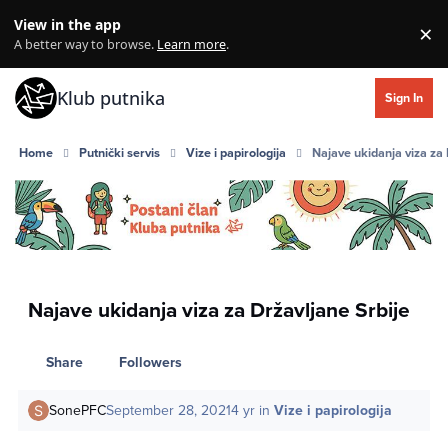
Skip to content
View in the app
×
Di
A better way to browse.
Learn more
.
Klub putnika
Sign In
Home
Putnički servis
Vize i papirologija
Najave ukidanja viza za 
Najave ukidanja viza za Državljane Srbije
Share
Followers
SonePFC
September 28, 2021
4 yr
in
Vize i papirologija