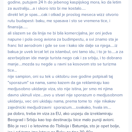
godine, putujem 24 h do jebenog kaspijskog mora, ko da letim
za australiju....a i skoro isto bi me kostalo.....
direkt let je spas....cak i otkad je proslog meseca wizz otvorio
rutu budapest- baku, me spasava i sto se vremena tice, i
finansija......
ali slazem se da linija ne bi bila komercijalna, jer oni jedva
napune i pola ovog aviona za budimpestu, a svi znamo sta je
franc list aerodrom i gde se sve i kako ide dalje sa njega.....iz
bakua je uvek krcat let za istambul, oni tamo idu, i to je to.....a za
azerbejdzan ide manje turista nego cak i za srbiju, i to dobrano
manje....mozda su negde u ravni sa kosovom sto se turizma
tice...
nije sampion, oni su tek u oktobru ove godine potpisali taj
"sporazum" sa nama, samo kazem da ga reklamiraju kao
medjusobno ukidanje viza, sto nije istina, jer smo mi njima
davno ukinuli vize....ovo u stvari nije sporazum o medjusobnom
ukidanju, vec oni ukidaju nama, prema tome to nije nikakav
zajednicki medjudrzavni sporazum.....svakako, hvala im....
pa dobro, treba im viza za EU, ako uspeju da izreklamiraju
Beograd i Srbiju kao top destinaciju bice malo puniji avioni.
Bilo je reci i o letovima do Tbilisija i Batumija, sto je opet bolje,