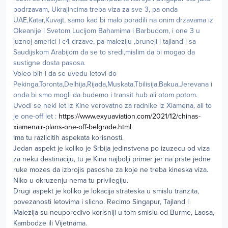
podrzavam, Ukrajincima treba viza za sve 3, pa onda
UAE,Katar,Kuvajt, samo kad bi malo poradili na onim drzavama iz
Okeanije i Svetom Lucijom Bahamima i Barbudom, i one 3 u
juznoj americi i c4 drzave, pa maleziju ,bruneji i tajland i sa
Saudijskom Arabijom da se to sredi,mislim da bi mogao da
sustigne dosta pasosa.
Voleo bih i da se uvedu letovi do
Pekinga,Toronta,Delhija,Rijada,Muskata,Tbilisija,Bakua,Jerevana i
onda bi smo mogli da budemo i transit hub ali otom potom.
Uvodi se neki let iz Kine verovatno za radnike iz Xiamena, ali to
je one-off let :
https://www.exyuaviation.com/2021/12/chinas-
xiamenair-plans-one-off-belgrade.html
Ima tu razlicitih aspekata korisnosti.
Jedan aspekt je koliko je Srbija jedinstvena po izuzecu od viza
za neku destinaciju, tu je Kina najbolji primer jer na prste jedne
ruke mozes da izbrojis pasoshe za koje ne treba kineska viza.
Niko u okruzenju nema tu privilegiju.
Drugi aspekt je koliko je lokacija strateska u smislu tranzita,
povezanosti letovima i slicno. Recimo Singapur, Tajland i
Malezija su neuporedivo korisniji u tom smislu od Burme, Laosa,
Kambodze ili Vijetnama.