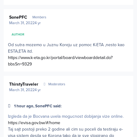
Author stats
SonePFC
Members
March 31, 2022
4 yr
AUTHOR
Od sutra mozemo u Juznu Koreju uz pomoc K-ETA ,nesto kao
ESTA,ETA itd.
https://www.k-eta.go.kr/portal/board/viewboarddetail.do?
bbsSn=9329
Author stats
ThirstyTraveler
Moderators
March 31, 2022
4 yr
1 hour ago, SonePFC said:
Izgleda da je Bocvana uvela mogucnost dobijanja vize online.
https://evisa.gov.bw/#/home
Taj sajt postoji preko 2 godine ali cim su poceli da testiraju e-
visa sistem desila se Korona tako da je sve stopirano do