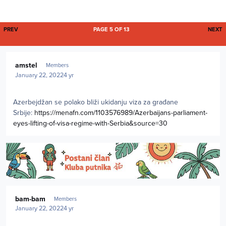
FIRST PAGE
L
PREV
PAGE 5 OF 13
NEXT
Author stats
amstel
Members
January 22, 2022
4 yr
Azerbejdžan se polako bliži ukidanju viza za građane
Srbije:
https://menafn.com/1103576989/Azerbaijans-parliament-
eyes-lifting-of-visa-regime-with-Serbia&source=30
Author stats
bam-bam
Members
January 22, 2022
4 yr