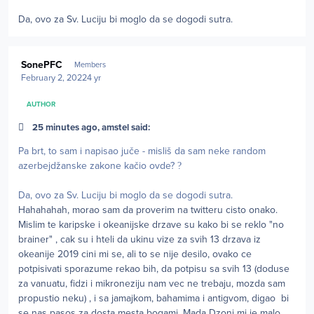
Da, ovo za Sv. Luciju bi moglo da se dogodi sutra.
Author stats
SonePFC
Members
February 2, 2022
4 yr
AUTHOR
25 minutes ago, amstel said:
Pa brt, to sam i napisao juče - misliš da sam neke random
azerbejdžanske zakone kačio ovde?
?
Da, ovo za Sv. Luciju bi moglo da se dogodi sutra.
Hahahahah, morao sam da proverim na twitteru cisto onako.
Mislim te karipske i okeanijske drzave su kako bi se reklo "no
brainer" , cak su i hteli da ukinu vize za svih 13 drzava iz
okeanije 2019 cini mi se, ali to se nije desilo, ovako ce
potpisivati sporazume rekao bih, da potpisu sa svih 13 (doduse
za vanuatu, fidzi i mikroneziju nam vec ne trebaju, mozda sam
propustio neku) , i sa jamajkom, bahamima i antigvom, digao bi
se nas pasos za dosta mesta bogami. Mada Dzoni mi je malo