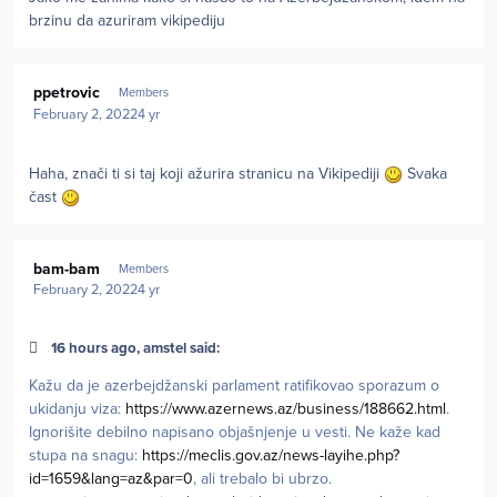
brzinu da azuriram vikipediju
Author stats
ppetrovic
Members
February 2, 2022
4 yr
Haha, znači ti si taj koji ažurira stranicu na Vikipediji
Svaka
čast
Author stats
bam-bam
Members
February 2, 2022
4 yr
16 hours ago, amstel said:
Kažu da je azerbejdžanski parlament ratifikovao sporazum o
ukidanju viza:
https://www.azernews.az/business/188662.html
.
Ignorišite debilno napisano objašnjenje u vesti. Ne kaže kad
stupa na snagu:
https://meclis.gov.az/news-layihe.php?
id=1659&lang=az&par=0
, ali trebalo bi ubrzo.