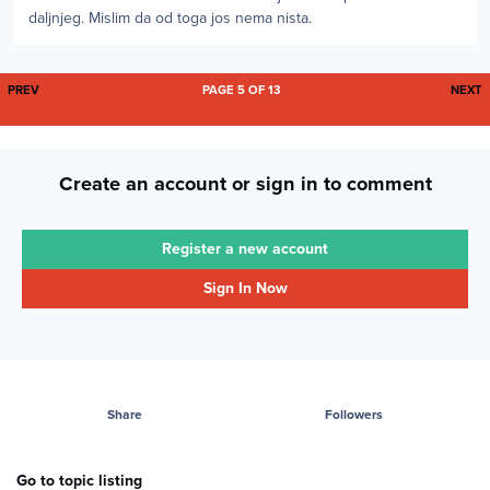
daljnjeg. Mislim da od toga jos nema nista.
FIRST PAGE
L
PREV
PAGE 5 OF 13
NEXT
Create an account or sign in to comment
Register a new account
Sign In Now
Share
Followers
Go to topic listing