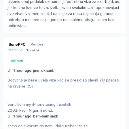
uklonis onaj podatak da nam nije potrebna viza za azerbejdzan,
jer ko zna kad ce to zaziveti....javicu svakako.....ali upoznavajuci
sve vise ovaj mentalitet, i da im je za neku najmanju glupost
potrebno mesece cak i godine da implementiraju, nisam bas
optimista....
Author stats
SonePFC
Members
March 29, 2022
4 yr
AUTHOR
1 hour ago, jms_uk said:
Bocvana je bese uvela vize kad se preslo sa plavih YU pasosa
na crvene RS?
Sent from my iPhone using Tapatalk
2003, kao i Niger, Irak itd.
1 hour ago, bam-bam said:
samo da ti kazem da nam i dalje treba viza za