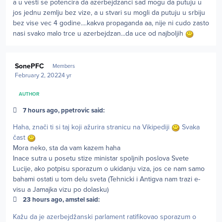
a u vesti se potencira da azerbejdzanci sad mogu da putuju u
jos jednu zemlju bez vize, a u stvari su mogli da putuju u srbiju
bez vise vec 4 godine....kakva propaganda aa, nije ni cudo zasto
nasi svako malo trce u azerbejdzan...da uce od najboljih
Author stats
SonePFC
Members
February 2, 2022
4 yr
AUTHOR
7 hours ago, ppetrovic said:
Haha, znači ti si taj koji ažurira stranicu na Vikipediji
Svaka
čast
Mora neko, sta da vam kazem haha
Inace sutra u posetu stize ministar spoljnih poslova Svete
Lucije, ako potpisu sporazum o ukidanju viza, jos ce nam samo
bahami ostati u tom delu sveta (Tehnicki i Antigva nam trazi e-
visu a Jamajka vizu po dolasku)
23 hours ago, amstel said:
Kažu da je azerbejdžanski parlament ratifikovao sporazum o