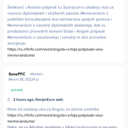
Selaković i Antonio potpisali su Sporazum o ukidanju viza za
nosioce diplomatskih i službenih pasoša, Memorandum o
političkim konsultacijama dva ministarstva spoljnih poslova i
Memorandum o saradnji diplomatskih akademija, dok su
predstavnici privrednih komora Srbije i Angole potpisali
Memorandum o razumevanju i saradnji te dve privredne
asocijacije.
https://rs.n1info.com/vesti/angola-i-srbija-potpisale-vise-
memoranduma/
Author stats
SonePFC
Members
March 28, 2022
4 yr
AUTHOR
3 hours ago, RenjerEuro said:
Nista od ukidanja viza za Angolu za obicne smrtnike.
https://rs.n1info.com/vesti/angola-i-srbija-potpisale-vise-
memoranduma/
Haha, pa sa Africkim zemljama u bliskoj buducnosti ni necemo