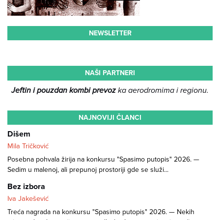
NEWSLETTER
NAŠI PARTNERI
Jeftin i pouzdan kombi prevoz
ka aerodromima i regionu.
NAJNOVIJI ČLANCI
Dišem
Mila Tričković
Posebna pohvala žirija na konkursu "Spasimo putopis" 2026. —
Sedim u malenoj, ali prepunoj prostoriji gde se služi...
Bez izbora
Iva Jakešević
Treća nagrada na konkursu "Spasimo putopis" 2026. — Nekih