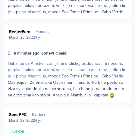
potpisati takav sporazum, veliki je rizik sa nase strane, jedino im
je u planu Mauricijus, mozda Sao Tome i Prinsipe i Kabo Verde
Author stats
RenjerEuro
Members
March 28, 2022
4 yr
8 minutes ago, SonePFC said:
Haha, pa sa Africkim zemljama u bliskoj buducnosti ni necemo
potpisati takav sporazum, veliki je rizik sa nase strane, jedino im
je u planu Mauricijus, mozda Sao Tome i Prinsipe i Kabo Verde
Mauricijus i Zelenortska Ostrva nam i nisu toliko bitni posto se
viza svakako dobija na aerodromu, bilo bi bolje da urade nesto
sa drzavama kao sto su Angola ili Namibija, ali kapiram
Author stats
SonePFC
Members
March 28, 2022
4 yr
AUTHOR