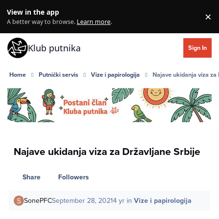
Skip to content
View in the app
×
Di
A better way to browse.
Learn more
.
Klub putnika
Sign In
Home
Putnički servis
Vize i papirologija
Najave ukidanja viza za 
Najave ukidanja viza za Državljane Srbije
Share
Followers
SonePFC
September 28, 2021
4 yr
in
Vize i papirologija