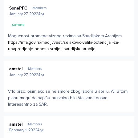
Author stats
SonePFC
Members
January 27, 2022
4 yr
AUTHOR
Mogucnost promene viznog rezima sa Saudijskom Arabijom
https://mfa.gov.rs/mediji/vesti/selakovic-veliki-potencijali-za-
unapredjenje-odnosa-srbije-i-saudijske-arabije
Author stats
amstel
Members
January 27, 2022
4 yr
Vrlo brzo, osim ako se ne smore zbog izbora u aprilu. Ali u tom
planu mogu da napišu bukvalno bilo šta, kao i dosad.
Interesantno za SAR.
Author stats
amstel
Members
February 1, 2022
4 yr