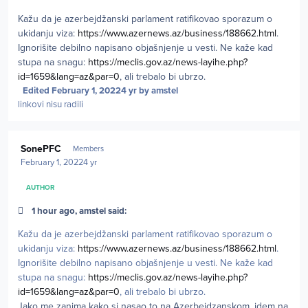
Kažu da je azerbejdžanski parlament ratifikovao sporazum o
ukidanju viza:
https://www.azernews.az/business/188662.html
.
Ignorišite debilno napisano objašnjenje u vesti. Ne kaže kad
stupa na snagu:
https://meclis.gov.az/news-layihe.php?
id=1659&lang=az&par=0
, ali trebalo bi ubrzo.
Edited
February 1, 2022
4 yr
by amstel
linkovi nisu radili
Author stats
SonePFC
Members
February 1, 2022
4 yr
AUTHOR
1 hour ago, amstel said:
Kažu da je azerbejdžanski parlament ratifikovao sporazum o
ukidanju viza:
https://www.azernews.az/business/188662.html
.
Ignorišite debilno napisano objašnjenje u vesti. Ne kaže kad
stupa na snagu:
https://meclis.gov.az/news-layihe.php?
id=1659&lang=az&par=0
, ali trebalo bi ubrzo.
Jako me zanima kako si nasao to na Azerbejdzanskom, idem na