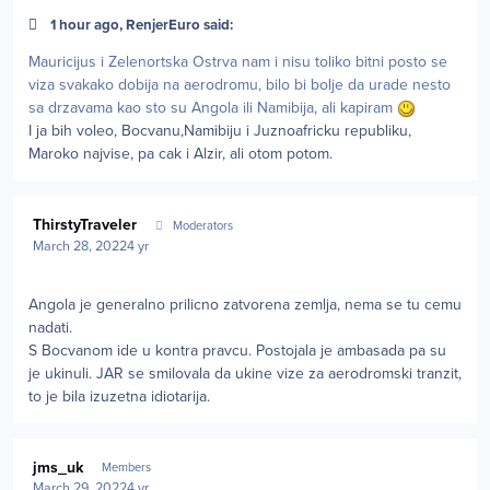
1 hour ago, RenjerEuro said:
Mauricijus i Zelenortska Ostrva nam i nisu toliko bitni posto se
viza svakako dobija na aerodromu, bilo bi bolje da urade nesto
sa drzavama kao sto su Angola ili Namibija, ali kapiram
I ja bih voleo, Bocvanu,Namibiju i Juznoafricku republiku,
Maroko najvise, pa cak i Alzir, ali otom potom.
Author stats
ThirstyTraveler
Moderators
March 28, 2022
4 yr
Angola je generalno prilicno zatvorena zemlja, nema se tu cemu
nadati.
S Bocvanom ide u kontra pravcu. Postojala je ambasada pa su
je ukinuli. JAR se smilovala da ukine vize za aerodromski tranzit,
to je bila izuzetna idiotarija.
Author stats
jms_uk
Members
March 29, 2022
4 yr