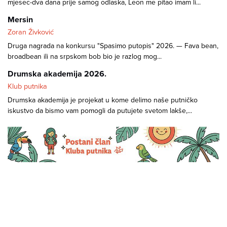
mjesec-dva dana prije samog odlaska, Leon me pitao imam li...
Mersin
Zoran Živković
Druga nagrada na konkursu "Spasimo putopis" 2026. — Fava bean,
broadbean ili na srpskom bob bio je razlog mog...
Drumska akademija 2026.
Klub putnika
Drumska akademija je projekat u kome delimo naše putničko
iskustvo da bismo vam pomogli da putujete svetom lakše,...