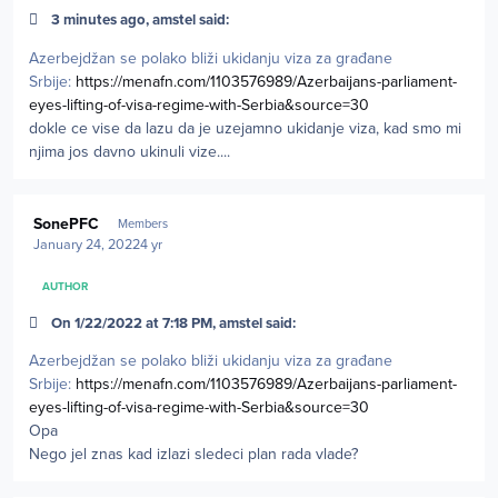
3 minutes ago, amstel said:
Azerbejdžan se polako bliži ukidanju viza za građane
Srbije:
https://menafn.com/1103576989/Azerbaijans-parliament-
eyes-lifting-of-visa-regime-with-Serbia&source=30
dokle ce vise da lazu da je uzejamno ukidanje viza, kad smo mi
njima jos davno ukinuli vize....
Author stats
SonePFC
Members
January 24, 2022
4 yr
AUTHOR
On 1/22/2022 at 7:18 PM, amstel said:
Azerbejdžan se polako bliži ukidanju viza za građane
Srbije:
https://menafn.com/1103576989/Azerbaijans-parliament-
eyes-lifting-of-visa-regime-with-Serbia&source=30
Opa
Nego jel znas kad izlazi sledeci plan rada vlade?