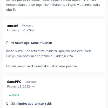
nesposoban sto se toga tice hahahaha, ali ajde videcemo sutra
oko 11.
Author stats
amstel
Members
February 3, 2022
4 yr
16 hours ago, SonePFC said:
Inace sutra u posetu stize ministar spoljnih poslova Svete
Lucije, ako potpisu sporazum o ukidanju viza
Hahah, samo za diplomatske i službene pasoše.
Author stats
SonePFC
Members
February 3, 2022
4 yr
AUTHOR
33 minutes ago, amstel said: