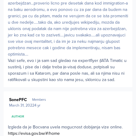
azerbejdzan...proverio licno pre desetak dana kod immigration-a
na baku aerodromu, a evo ponovo cu za par dana da budem na
granici, pa cu da pitam, mada ne verujem da ce se ista promeniti
u dve nedelje.....tako da, ako uredjujes wikipediju, mozda da
uklonis onaj podatak da nam nije potrebna viza za azerbejdzan,
jer ko zna kad ce to zaziveti....javicu svakako.....ali upoznavajuci
sve vise ovaj mentalitet, i da im je za neku najmanju glupost
potrebno mesece cak i godine da implementiraju, nisam bas
optimista....
Vazi sefe, evo i ja sam sad gledao na expertflyer (IATA Timatic u
sustini), i pise da i dalje treba (e-visa) doduse, potpisali su
sporazum i sa Katarom, par dana posle nas, ali sa njima nisu ni
ratifikovali u skupstini kao sto nama jesu, sklonicu za sad.
Author stats
SonePFC
Members
March 31, 2022
4 yr
AUTHOR
Izgleda da je Bocvana uvela mogucnost dobijanja vize online.
https://evisa.gov.bw/#/home