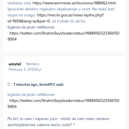
ukidanju viza:
https://www.azernews.az/business/188662.html
.
Ignorišite debilno napisano objašnjenje u vesti. Ne kaže kad
stupa na snagu:
https://meclis.gov.az/news-layihe.php?
id=1659&lang=az&par=0
, ali trebalo bi ubrzo.
Izgleda da jeste ratifikovan
:
https://twitter.com/ShahinSeyidzade/status/148845632336050
9954
Author stats
amstel
Members
February 2, 2022
4 yr
7 minutes ago, SonePFC said:
Izgleda da jeste ratifikovan
:
https://twitter.com/ShahinSeyidzade/status/148845632336050
9954
Pa brt, to sam i napisao juče - misliš da sam neke random
azerbejdžanske zakone kačio ovde?
?