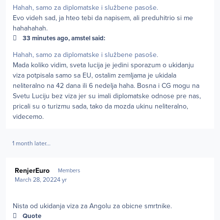
Hahah, samo za diplomatske i službene pasoše.
Evo videh sad, ja hteo tebi da napisem, ali preduhitrio si me
hahahahah.
33 minutes ago, amstel said:
Hahah, samo za diplomatske i službene pasoše.
Mada koliko vidim, sveta lucija je jedini sporazum o ukidanju
viza potpisala samo sa EU, ostalim zemljama je ukidala
neliteralno na 42 dana ili 6 nedelja haha. Bosna i CG mogu na
Svetu Luciju bez viza jer su imali diplomatske odnose pre nas,
pricali su o turizmu sada, tako da mozda ukinu neliteralno,
videcemo.
1 month later...
Author stats
RenjerEuro
Members
March 28, 2022
4 yr
Nista od ukidanja viza za Angolu za obicne smrtnike.
Quote