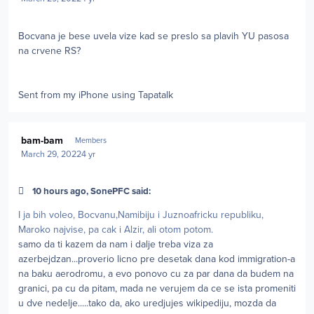
Bocvana je bese uvela vize kad se preslo sa plavih YU pasosa
na crvene RS?
Sent from my iPhone using Tapatalk
Author stats
bam-bam
Members
March 29, 2022
4 yr
10 hours ago, SonePFC said:
I ja bih voleo, Bocvanu,Namibiju i Juznoafricku republiku,
Maroko najvise, pa cak i Alzir, ali otom potom.
samo da ti kazem da nam i dalje treba viza za
azerbejdzan...proverio licno pre desetak dana kod immigration-a
na baku aerodromu, a evo ponovo cu za par dana da budem na
granici, pa cu da pitam, mada ne verujem da ce se ista promeniti
u dve nedelje.....tako da, ako uredjujes wikipediju, mozda da