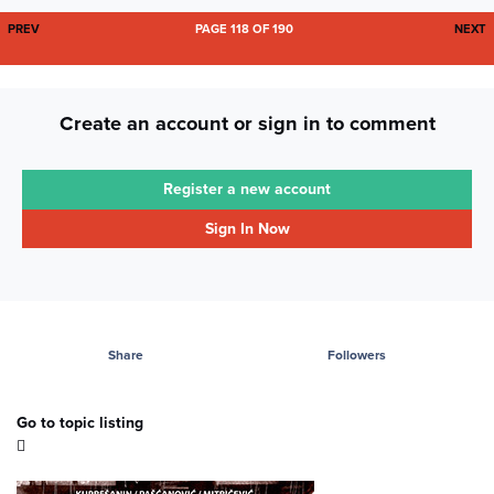
FIRST PAGE
L
PREV
PAGE 118 OF 190
NEXT
Create an account or sign in to comment
Register a new account
Sign In Now
Share
Followers
Go to topic listing