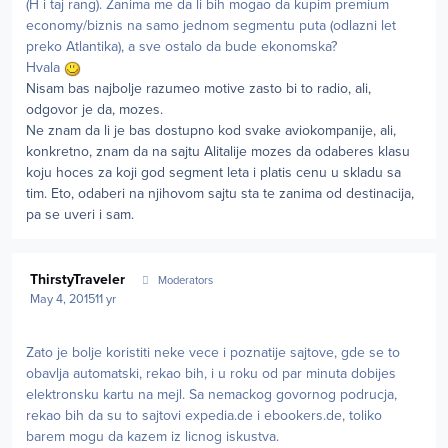
(H i taj rang). Zanima me da li bih mogao da kupim premium
economy/biznis na samo jednom segmentu puta (odlazni let
preko Atlantika), a sve ostalo da bude ekonomska?
Hvala
Nisam bas najbolje razumeo motive zasto bi to radio, ali,
odgovor je da, mozes.
Ne znam da li je bas dostupno kod svake aviokompanije, ali,
konkretno, znam da na sajtu Alitalije mozes da odaberes klasu
koju hoces za koji god segment leta i platis cenu u skladu sa
tim. Eto, odaberi na njihovom sajtu sta te zanima od destinacija,
pa se uveri i sam.
Author stats
ThirstyTraveler
Moderators
May 4, 2015
11 yr
Zato je bolje koristiti neke vece i poznatije sajtove, gde se to
obavlja automatski, rekao bih, i u roku od par minuta dobijes
elektronsku kartu na mejl. Sa nemackog govornog podrucja,
rekao bih da su to sajtovi expedia.de i ebookers.de, toliko
barem mogu da kazem iz licnog iskustva.