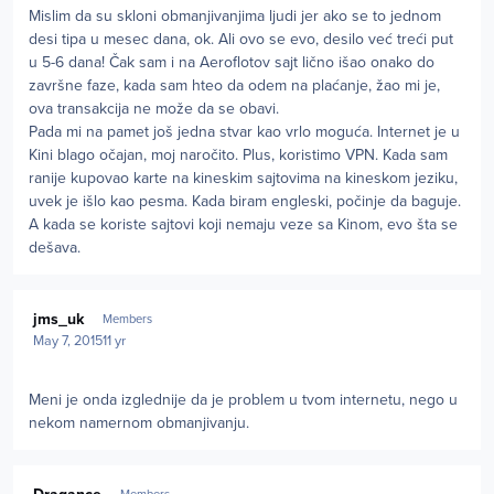
Mislim da su skloni obmanjivanjima ljudi jer ako se to jednom
desi tipa u mesec dana, ok. Ali ovo se evo, desilo već treći put
u 5-6 dana! Čak sam i na Aeroflotov sajt lično išao onako do
završne faze, kada sam hteo da odem na plaćanje, žao mi je,
ova transakcija ne može da se obavi.
Pada mi na pamet još jedna stvar kao vrlo moguća. Internet je u
Kini blago očajan, moj naročito. Plus, koristimo VPN. Kada sam
ranije kupovao karte na kineskim sajtovima na kineskom jeziku,
uvek je išlo kao pesma. Kada biram engleski, počinje da baguje.
A kada se koriste sajtovi koji nemaju veze sa Kinom, evo šta se
dešava.
Author stats
jms_uk
Members
May 7, 2015
11 yr
Meni je onda izglednije da je problem u tvom internetu, nego u
nekom namernom obmanjivanju.
Author stats