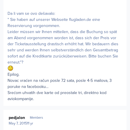
Da li vam se ovo dešavalo:
" Sie haben auf unserer Webseite flugladen.de eine
Reservierung vorgenommen.
Leider müssen wir Ihnen mitteilen, dass die Buchung so spät
am Abend vorgenommen worden ist, dass sich der Preis vor
der Ticketausstellung drastisch erhöht hat. Wir bedauern dies
sehr und werden Ihnen selbstverständlich den Gesamtbetrag
sofort auf die Kreditkarte zurücküberweisen. Bitte buchen Sie
erneut."?
Epilog.
Novac vraćen na račun posle 72 sata, posle 4-5 mailova, 3
poruke na facebooku...
Srećom uhvatih dve karte od preostale tri, direktno kod
aviokompanije.
Author stats
pedjalon
Members
May 7, 2015
11 yr