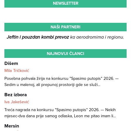
NEWSLETTER
NAŠI PARTNERI
Jeftin i pouzdan kombi prevoz
ka aerodromima i regionu.
NAJNOVIJI ČLANCI
Dišem
Mila Tričković
Posebna pohvala žirija na konkursu "Spasimo putopis" 2026. —
Sedim u malenoj, ali prepunoj prostoriji gde se služi...
Bez izbora
Iva Jakešević
Treća nagrada na konkursu "Spasimo putopis" 2026. — Nekih
mjesec-dva dana prije samog odlaska, Leon me pitao imam li...
Mersin