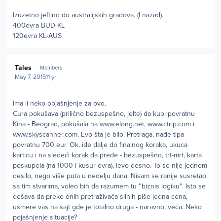
Izuzetno jeftino do australijskih gradova. (I nazad).
400evra BUD-KL
120evra KL-AUS
Author stats
Tales
Members
May 7, 2015
11 yr
Ima li neko objašnjenje za ovo.
Cura pokušava (prilično bezuspešno, jelte) da kupi povratnu
Kina - Beograd, pokušala na www.elong.net, www.ctrip.com i
www.skyscanner.com. Evo šta je bilo. Pretraga, nađe tipa
povratnu 700 eur. Ok, ide dalje do finalnog koraka, ukuca
karticu i na sledeći korak da pređe - bezuspešno, trt-mrt, karta
poskupela (na 1000 i kusur evra), levo-desno. To se nije jednom
desilo, nego više puta u nedelju dana. Nisam se ranije susretao
sa tim stvarima, voleo bih da razumem tu ''biznis logiku''. Isto se
dešava da preko onih pretraživača silnih piše jedna cena,
usmere vas na sajt gde je totalno druga - naravno, veća. Neko
pojašnjenje situacije?