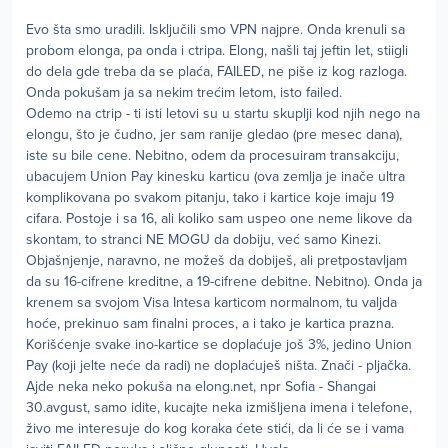
Evo šta smo uradili. Isključili smo VPN najpre. Onda krenuli sa
probom elonga, pa onda i ctripa. Elong, našli taj jeftin let, stiigli
do dela gde treba da se plaća, FAILED, ne piše iz kog razloga.
Onda pokušam ja sa nekim trećim letom, isto failed.
Odemo na ctrip - ti isti letovi su u startu skuplji kod njih nego na
elongu, što je čudno, jer sam ranije gledao (pre mesec dana),
iste su bile cene. Nebitno, odem da procesuiram transakciju,
ubacujem Union Pay kinesku karticu (ova zemlja je inače ultra
komplikovana po svakom pitanju, tako i kartice koje imaju 19
cifara. Postoje i sa 16, ali koliko sam uspeo one neme likove da
skontam, to stranci NE MOGU da dobiju, već samo Kinezi.
Objašnjenje, naravno, ne možeš da dobiješ, ali pretpostavljam
da su 16-cifrene kreditne, a 19-cifrene debitne. Nebitno). Onda ja
krenem sa svojom Visa Intesa karticom normalnom, tu valjda
hoće, prekinuo sam finalni proces, a i tako je kartica prazna.
Korišćenje svake ino-kartice se doplaćuje još 3%, jedino Union
Pay (koji jelte neće da radi) ne doplaćuješ ništa. Znači - pljačka.
Ajde neka neko pokuša na elong.net, npr Sofia - Shangai
30.avgust, samo idite, kucajte neka izmišljena imena i telefone,
živo me interesuje do kog koraka ćete stići, da li će se i vama