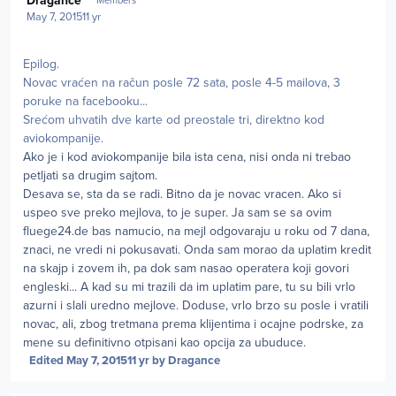
Dragance
Members
May 7, 2015
11 yr
Epilog.
Novac vraćen na račun posle 72 sata, posle 4-5 mailova, 3
poruke na facebooku...
Srećom uhvatih dve karte od preostale tri, direktno kod
aviokompanije.
Ako je i kod aviokompanije bila ista cena, nisi onda ni trebao
petljati sa drugim sajtom.
Desava se, sta da se radi. Bitno da je novac vracen. Ako si
uspeo sve preko mejlova, to je super. Ja sam se sa ovim
fluege24.de bas namucio, na mejl odgovaraju u roku od 7 dana,
znaci, ne vredi ni pokusavati. Onda sam morao da uplatim kredit
na skajp i zovem ih, pa dok sam nasao operatera koji govori
engleski... A kad su mi trazili da im uplatim pare, tu su bili vrlo
azurni i slali uredno mejlove. Doduse, vrlo brzo su posle i vratili
novac, ali, zbog tretmana prema klijentima i ocajne podrske, za
mene su definitivno otpisani kao opcija za ubuduce.
Edited
May 7, 2015
11 yr
by Dragance