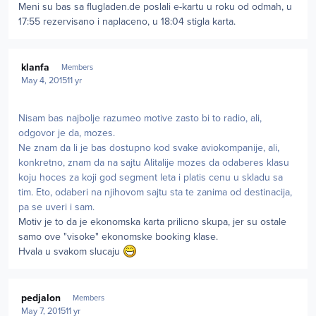
Meni su bas sa flugladen.de poslali e-kartu u roku od odmah, u
17:55 rezervisano i naplaceno, u 18:04 stigla karta.
Author stats
klanfa
Members
May 4, 2015
11 yr
Nisam bas najbolje razumeo motive zasto bi to radio, ali,
odgovor je da, mozes.
Ne znam da li je bas dostupno kod svake aviokompanije, ali,
konkretno, znam da na sajtu Alitalije mozes da odaberes klasu
koju hoces za koji god segment leta i platis cenu u skladu sa
tim. Eto, odaberi na njihovom sajtu sta te zanima od destinacija,
pa se uveri i sam.
Motiv je to da je ekonomska karta prilicno skupa, jer su ostale
samo ove "visoke" ekonomske booking klase.
Hvala u svakom slucaju
Author stats
pedjalon
Members
May 7, 2015
11 yr