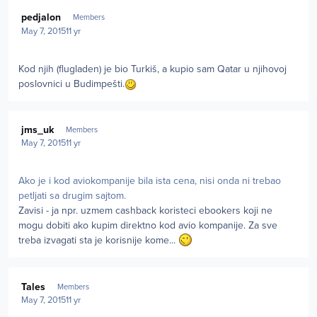
Author stats
pedjalon
Members
May 7, 2015
11 yr
Kod njih (flugladen) je bio Turkiš, a kupio sam Qatar u njihovoj
poslovnici u Budimpešti.
Author stats
jms_uk
Members
May 7, 2015
11 yr
Ako je i kod aviokompanije bila ista cena, nisi onda ni trebao
petljati sa drugim sajtom.
Zavisi - ja npr. uzmem cashback koristeci ebookers koji ne
mogu dobiti ako kupim direktno kod avio kompanije. Za sve
treba izvagati sta je korisnije kome...
Author stats
Tales
Members
May 7, 2015
11 yr