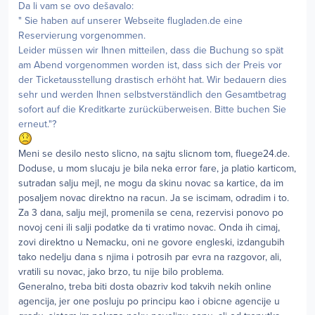
Da li vam se ovo dešavalo:
" Sie haben auf unserer Webseite flugladen.de eine
Reservierung vorgenommen.
Leider müssen wir Ihnen mitteilen, dass die Buchung so spät
am Abend vorgenommen worden ist, dass sich der Preis vor
der Ticketausstellung drastisch erhöht hat. Wir bedauern dies
sehr und werden Ihnen selbstverständlich den Gesamtbetrag
sofort auf die Kreditkarte zurücküberweisen. Bitte buchen Sie
erneut."?
Meni se desilo nesto slicno, na sajtu slicnom tom, fluege24.de.
Doduse, u mom slucaju je bila neka error fare, ja platio karticom,
sutradan salju mejl, ne mogu da skinu novac sa kartice, da im
posaljem novac direktno na racun. Ja se iscimam, odradim i to.
Za 3 dana, salju mejl, promenila se cena, rezervisi ponovo po
novoj ceni ili salji podatke da ti vratimo novac. Onda ih cimaj,
zovi direktno u Nemacku, oni ne govore engleski, izdangubih
tako nedelju dana s njima i potrosih par evra na razgovor, ali,
vratili su novac, jako brzo, tu nije bilo problema.
Generalno, treba biti dosta obazriv kod takvih nekih online
agencija, jer one posluju po principu kao i obicne agencije u