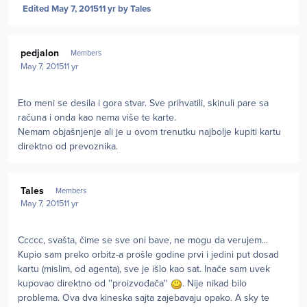
Edited
May 7, 2015
11 yr
by Tales
Author stats
pedjalon
Members
May 7, 2015
11 yr
Eto meni se desila i gora stvar. Sve prihvatili, skinuli pare sa
računa i onda kao nema više te karte.
Nemam objašnjenje ali je u ovom trenutku najbolje kupiti kartu
direktno od prevoznika.
Author stats
Tales
Members
May 7, 2015
11 yr
Ccccc, svašta, čime se sve oni bave, ne mogu da verujem...
Kupio sam preko orbitz-a prošle godine prvi i jedini put dosad
kartu (mislim, od agenta), sve je išlo kao sat. Inače sam uvek
kupovao direktno od ''proizvođača''
. Nije nikad bilo
problema. Ova dva kineska sajta zajebavaju opako. A sky te