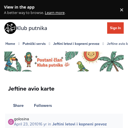
Skip to content
View in the app
×
Di
A better way to browse.
Learn more
.
Klub putnika
Sign In
Home
Putnički servis
Jeftini letovi i kopneni prevoz
Jeftine avio 
Jeftine avio karte
Share
Followers
golosina
April 23, 2010
16 yr
in
Jeftini letovi i kopneni prevoz