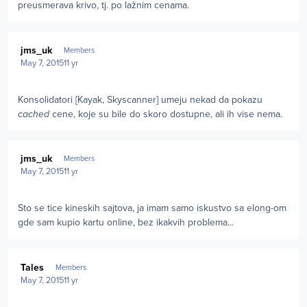
preusmerava krivo, tj. po lažnim cenama.
Author stats
jms_uk
Members
May 7, 2015
11 yr
Konsolidatori [Kayak, Skyscanner] umeju nekad da pokazu
cached
cene, koje su bile do skoro dostupne, ali ih vise nema.
Author stats
jms_uk
Members
May 7, 2015
11 yr
Sto se tice kineskih sajtova, ja imam samo iskustvo sa elong-om
gde sam kupio kartu online, bez ikakvih problema...
Author stats
Tales
Members
May 7, 2015
11 yr