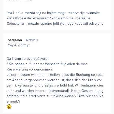
ima li neko mozda sajt na kojem mogu rezervacije avionske
karte+hotela da rezervisem? konkretno me interesuje
Cebu,kontam mozda ispadne jeftinije nego kupovati odvojeno
Author stats
pedjalon
Members
May 4, 2015
11 yr
Da li vam se ovo dešavalo:
" Sie haben auf unserer Webseite flugladen.de eine
Reservierung vorgenommen.
Leider müssen wir Ihnen mitteilen, dass die Buchung so spät
am Abend vorgenommen worden ist, dass sich der Preis vor
der Ticketausstellung drastisch erhöht hat. Wir bedauern dies
sehr und werden Ihnen selbstverständlich den Gesamtbetrag
sofort auf die Kreditkarte zurücküberweisen. Bitte buchen Sie
erneut."?