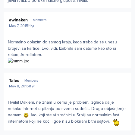
javiti FAILED poruka i slične gluposti. Hvala.
Author stats
awinaken
Members
May 7, 2015
11 yr
Normalno dolazim do samog kraja, kada treba da se unesu
brojevi sa kartice. Evo, vidi. Izabrala sam datume kao sto si
rekao, Aeroflotom.
Author stats
Tales
Members
May 8, 2015
11 yr
Hvala! Daklem, ne znam u čemu je problem, izgleda da je
nekako internet u pitanju po svemu sudeći... Drugo objašnjenje
nemam.
Jao, koji ste vi srećnici u Srbiji sa normalnim fast
internetom koji ne koči i gde nisu blokirani bitni sajtovi.