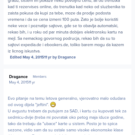
gradu, sistem im pokaze neku povoljnu cenu, ali od trenutka
kad ti rezervises online, do trenutka kad neko od sluzbenika to
zaista pokusa da kupi za tebe, moze da prodje podosta
vremena i da se cena izmeni 100 puta. Zato je bolje koristiti
neke vece i poznatije sajtove, gde se to obavlja automatski,
rekao bih, i u roku od par minuta dobijes elektronsku kartu na
mejl. Sa nemackog govornog podrucja, rekao bih da su to
sajtovi expedia.de i ebookers.de, toliko barem mogu da kazem
iz licnog iskustva.
Edited
May 4, 2015
11 yr
by Dragance
Author stats
Dragance
Members
May 4, 2015
11 yr
Evo pitanje na temu letova generalno, vjerovatno malo odudara
od ovog dijela "jeftini".
U avgustu trebam da putujem za SAD, i kartu cu kupovati tek za
sedmicu-dvije (treba mi povratak oko petog maja iduce godine,
tako da trebaju da "ubace" karte u sistem. Posto je to spica
sezone, vidio sam da su ostale samo visoke ekonomske klase