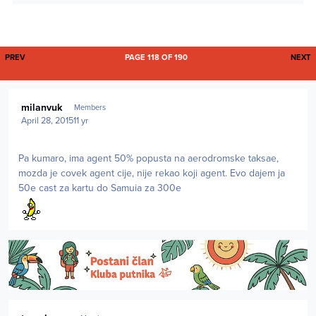
FIRST PAGE
L
PREV
PAGE 118 OF 190
NEXT
Author stats
milanvuk
Members
April 28, 2015
11 yr
Pa kumaro, ima agent 50% popusta na aerodromske taksae,
mozda je covek agent cije, nije rekao koji agent. Evo dajem ja
50e cast za kartu do Samuia za 300e
Author stats