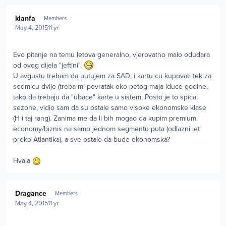
Author stats
klanfa
Members
May 4, 2015
11 yr
Evo pitanje na temu letova generalno, vjerovatno malo odudara
od ovog dijela "jeftini".
U avgustu trebam da putujem za SAD, i kartu cu kupovati tek za
sedmicu-dvije (treba mi povratak oko petog maja iduce godine,
tako da trebaju da "ubace" karte u sistem. Posto je to spica
sezone, vidio sam da su ostale samo visoke ekonomske klase
(H i taj rang). Zanima me da li bih mogao da kupim premium
economy/biznis na samo jednom segmentu puta (odlazni let
preko Atlantika), a sve ostalo da bude ekonomska?
Hvala
Author stats
Dragance
Members
May 4, 2015
11 yr