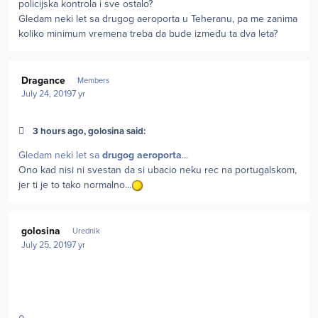
policijska kontrola i sve ostalo?
Gledam neki let sa drugog aeroporta u Teheranu, pa me zanima
koliko minimum vremena treba da bude između ta dva leta?
Author stats
Dragance
Members
July 24, 2019
7 yr
3 hours ago, golosina said:
Gledam neki let sa
drugog aeroporta
...
Ono kad nisi ni svestan da si ubacio neku rec na portugalskom,
jer ti je to tako normalno...
Author stats
golosina
Urednik
July 25, 2019
7 yr