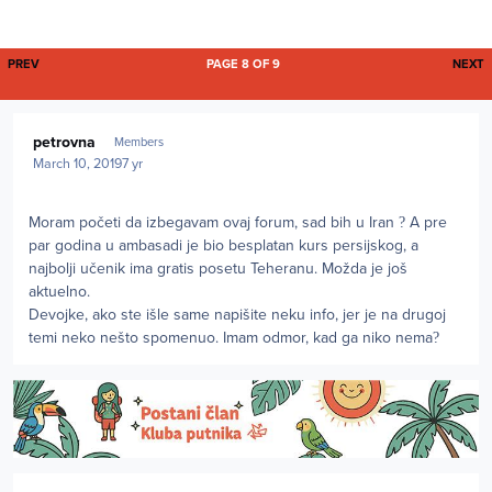
FIRST PAGE
L
PREV
PAGE 8 OF 9
NEXT
Author stats
petrovna
Members
March 10, 2019
7 yr
Moram početi da izbegavam ovaj forum, sad bih u Iran
?
A pre
par godina u ambasadi je bio besplatan kurs persijskog, a
najbolji učenik ima gratis posetu Teheranu. Možda je još
aktuelno.
Devojke, ako ste išle same napišite neku info, jer je na drugoj
temi neko nešto spomenuo. Imam odmor, kad ga niko nema
?
Author stats