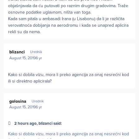
objašnjavala da ću putovati po raznim drugim gradovima. Traže
osnovne podatke uglavnom, ništa van toga.
Kada sam pitala u ambasadi Irana (u Lisabonu) da li je različita
verovatnoća dobijanja na aerodromu i kada se unapred aplicira
rekli su da nema.
Author stats
blizanci
Urednik
August 15, 2019
6 yr
Kako si dobila vizu, mora li preko agencija za onaj nesrećni kod
ili si direktno aplicirala?
Author stats
golosina
Urednik
August 15, 2019
6 yr
2 hours ago, blizanci said:
Kako si dobila vizu, mora li preko agencija za onaj nesrećni kod