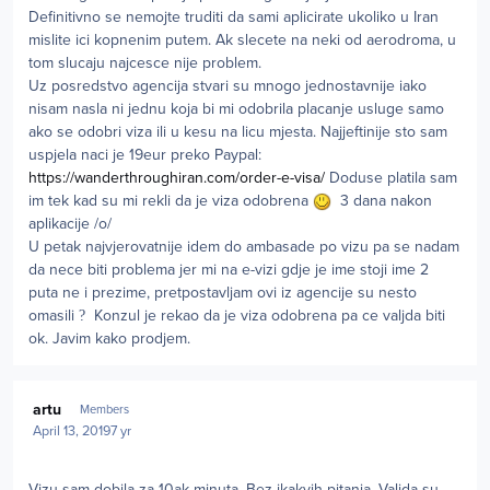
Definitivno se nemojte truditi da sami aplicirate ukoliko u Iran
mislite ici kopnenim putem. Ak slecete na neki od aerodroma, u
tom slucaju najcesce nije problem.
Uz posredstvo agencija stvari su mnogo jednostavnije iako
nisam nasla ni jednu koja bi mi odobrila placanje usluge samo
ako se odobri viza ili u kesu na licu mjesta. Najjeftinije sto sam
uspjela naci je 19eur preko Paypal:
https://wanderthroughiran.com/order-e-visa/
Doduse platila sam
im tek kad su mi rekli da je viza odobrena
3 dana nakon
aplikacije /o/
U petak najvjerovatnije idem do ambasade po vizu pa se nadam
da nece biti problema jer mi na e-vizi gdje je ime stoji ime 2
puta ne i prezime, pretpostavljam ovi iz agencije su nesto
omasili
?
Konzul je rekao da je viza odobrena pa ce valjda biti
ok. Javim kako prodjem.
Author stats
artu
Members
April 13, 2019
7 yr
Vizu sam dobila za 10ak minuta. Bez ikakvih pitanja. Valjda su