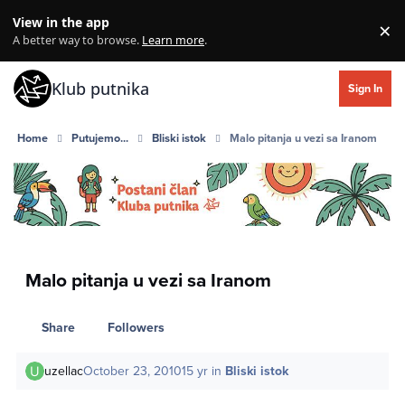
Skip to content
View in the app
×
Di
A better way to browse.
Learn more
.
Klub putnika
Sign In
Home
Putujemo...
Bliski istok
Malo pitanja u vezi sa Iranom
Malo pitanja u vezi sa Iranom
Share
Followers
uzellac
October 23, 2010
15 yr
in
Bliski istok