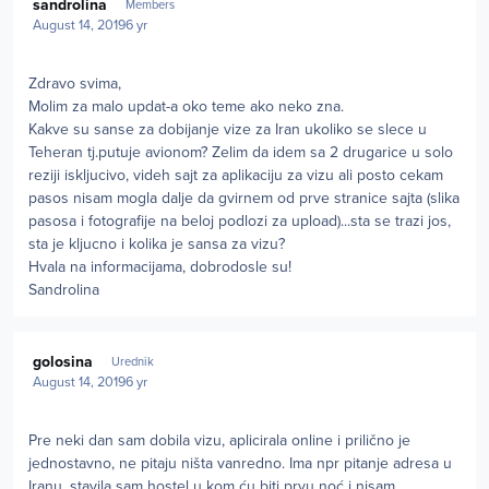
sandrolina
Members
August 14, 2019
6 yr
Zdravo svima,
Molim za malo updat-a oko teme ako neko zna.
Kakve su sanse za dobijanje vize za Iran ukoliko se slece u
Teheran tj.putuje avionom? Zelim da idem sa 2 drugarice u solo
reziji iskljucivo, videh sajt za aplikaciju za vizu ali posto cekam
pasos nisam mogla dalje da gvirnem od prve stranice sajta (slika
pasosa i fotografije na beloj podlozi za upload)...sta se trazi jos,
sta je kljucno i kolika je sansa za vizu?
Hvala na informacijama, dobrodosle su!
Sandrolina
Author stats
golosina
Urednik
August 14, 2019
6 yr
Pre neki dan sam dobila vizu, aplicirala online i prilično je
jednostavno, ne pitaju ništa vanredno. Ima npr pitanje adresa u
Iranu, stavila sam hostel u kom ću biti prvu noć i nisam