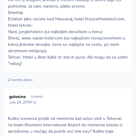
putnicima. Ja sam, naravno, platio prevoz.
Smeštaj:
Esfahan (ako nećete kod Hassana), hotel firouzehhotelesf.com,
Hotel tehran;
Yazd, junglehotel.ir (sa najboljim doručkom u Iranu)
Shiraz, www. sasan-hotel.com (sa najlepšom recepcionerkom u
Iranu) (Iranske devojke, žene su najlepše na svetu, po mom
skromnom mišljenju).
Tehran. Hotel u Amir Kabir st. Ima ih puno. Ne mogu da se setim
"našeg".
2 months later...
Author stats
golosina
Urednik
July 24, 2019
7 yr
Koliko vremena prođe od momenta kad avion sleti u Teheran
na Imam Khomeini International Airport do momenta izlaska iz
aerodroma, u slučaju da putnik već ima vizu? Koliko traje