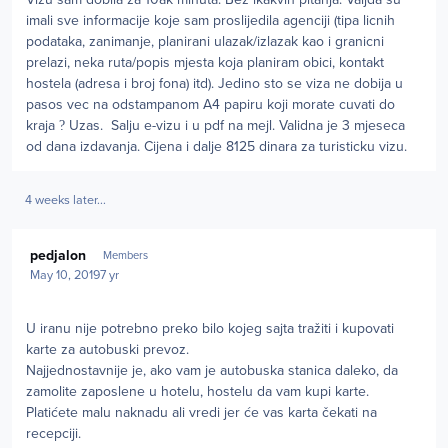
imali sve informacije koje sam proslijedila agenciji (tipa licnih
podataka, zanimanje, planirani ulazak/izlazak kao i granicni
prelazi, neka ruta/popis mjesta koja planiram obici, kontakt
hostela (adresa i broj fona) itd). Jedino sto se viza ne dobija u
pasos vec na odstampanom A4 papiru koji morate cuvati do
kraja
?
Uzas. Salju e-vizu i u pdf na mejl. Validna je 3 mjeseca
od dana izdavanja. Cijena i dalje 8125 dinara za turisticku vizu.
4 weeks later...
Author stats
pedjalon
Members
May 10, 2019
7 yr
U iranu nije potrebno preko bilo kojeg sajta tražiti i kupovati
karte za autobuski prevoz.
Najjednostavnije je, ako vam je autobuska stanica daleko, da
zamolite zaposlene u hotelu, hostelu da vam kupi karte.
Platićete malu naknadu ali vredi jer će vas karta čekati na
recepciji.