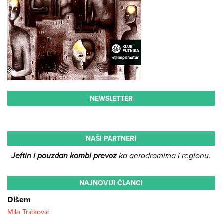
NEWSLETTER
NAŠI PARTNERI
Jeftin i pouzdan kombi prevoz
ka aerodromima i regionu.
NAJNOVIJI ČLANCI
Dišem
Mila Tričković