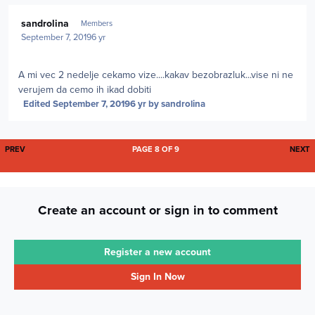
Author stats
sandrolina
Members
September 7, 2019
6 yr
A mi vec 2 nedelje cekamo vize....kakav bezobrazluk...vise ni ne
verujem da cemo ih ikad dobiti
Edited
September 7, 2019
6 yr
by sandrolina
FIRST PAGE
L
PREV
PAGE 8 OF 9
NEXT
Create an account or sign in to comment
Register a new account
Sign In Now