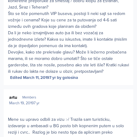
konkretne preporuke za smeštaj / dobru klopu za Esfahan,
Jazd, Širaz i Teheran?
Što se tiče pomenutih VIP buseva, postoji li neki sajt sa redom
vožnje i cenama? Koje su cene za ta putovanja od 4-6 sati
između ovih gradova koje planiram da obiđem?
Da li je neko iznajmljivao auto (sa ili bez vozača) za
jednodnevne izlete? Kakva su iskustva, imate li kontakte (mislim
da je @pedjalon pomenuo da ima kontakt).
Devojke, kako ste prekrivale glavu? Može li ležerno prebačena
marama, ili se moramo dobro umotati? Što se tiče ostale
garderobe, šta ste nosile, posebno ako ste leti išle? Kratki rukavi
ili rukav do lakta ne dolaze u obzir, pretpostavljam?
Edited
March 11, 2019
7 yr
by golosina
Author stats
artu
Members
March 19, 2019
7 yr
Mene su upravo odbili za vizu :-/ Trazila sam turisticku,
izdavanje u ambasadi u BG posto bih kopnenim putem u solo
reziji i cvrc.. Razlog je bio nesto tipa da apliciram preko