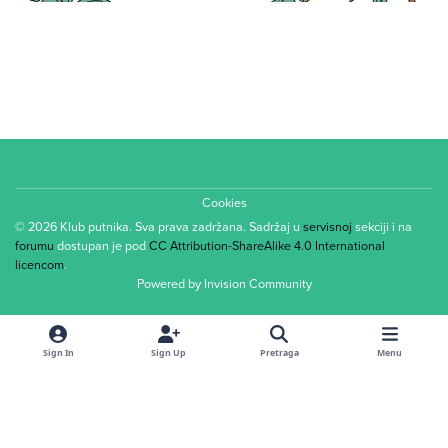
Cookies
© 2026 Klub putnika. Sva prava zadržana. Sadržaj u
servisnoj
sekciji i na
forumu
dostupan je pod
CC Attribution-ShareAlike 4.0 International
licencom
.
Powered by
Invision Community
Sign In
Sign Up
Pretraga
Menu