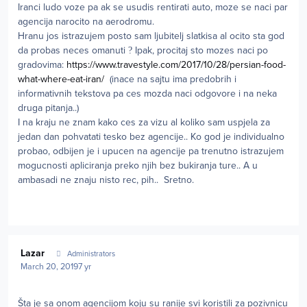
Iranci ludo voze pa ak se usudis rentirati auto, moze se naci par
agencija narocito na aerodromu.
Hranu jos istrazujem posto sam ljubitelj slatkisa al ocito sta god
da probas neces omanuti
?
Ipak, procitaj sto mozes naci po
gradovima:
https://www.travestyle.com/2017/10/28/persian-food-
what-where-eat-iran/
(inace na sajtu ima predobrih i
informativnih tekstova pa ces mozda naci odgovore i na neka
druga pitanja..)
I na kraju ne znam kako ces za vizu al koliko sam uspjela za
jedan dan pohvatati tesko bez agencije.. Ko god je individualno
probao, odbijen je i upucen na agencije pa trenutno istrazujem
mogucnosti apliciranja preko njih bez bukiranja ture.. A u
ambasadi ne znaju nisto rec, pih.. Sretno.
Author stats
Lazar
Administrators
March 20, 2019
7 yr
Šta je sa onom agencijom koju su ranije svi koristili za pozivnicu