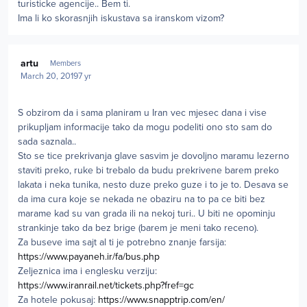
turisticke agencije.. Bem ti.
Ima li ko skorasnjih iskustava sa iranskom vizom?
Author stats
artu
Members
March 20, 2019
7 yr
S obzirom da i sama planiram u Iran vec mjesec dana i vise
prikupljam informacije tako da mogu podeliti ono sto sam do
sada saznala..
Sto se tice prekrivanja glave sasvim je dovoljno maramu lezerno
staviti preko, ruke bi trebalo da budu prekrivene barem preko
lakata i neka tunika, nesto duze preko guze i to je to. Desava se
da ima cura koje se nekada ne obaziru na to pa ce biti bez
marame kad su van grada ili na nekoj turi.. U biti ne opominju
strankinje tako da bez brige (barem je meni tako receno).
Za buseve ima sajt al ti je potrebno znanje farsija:
https://www.payaneh.ir/fa/bus.php
Zeljeznica ima i englesku verziju:
https://www.iranrail.net/tickets.php?fref=gc
Za hotele pokusaj:
https://www.snapptrip.com/en/