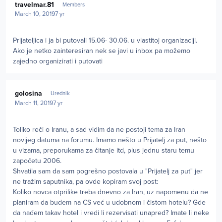
travelmar.81
Members
March 10, 2019
7 yr
Prijateljica i ja bi putovali 15.06- 30.06. u vlastitoj organizaciji.
Ako je netko zainteresiran nek se javi u inbox pa možemo
zajedno organizirati i putovati
Author stats
golosina
Urednik
March 11, 2019
7 yr
Toliko reči o Iranu, a sad vidim da ne postoji tema za Iran
novijeg datuma na forumu. Imamo nešto u Prijatelj za put, nešto
u vizama, preporukama za čitanje itd, plus jednu staru temu
započetu 2006.
Shvatila sam da sam pogrešno postovala u "Prijatelj za put" jer
ne tražim saputnika, pa ovde kopiram svoj post:
Koliko novca otprilike treba dnevno za Iran, uz napomenu da ne
planiram da budem na CS već u udobnom i čistom hotelu? Gde
da nađem takav hotel i vredi li rezervisati unapred? Imate li neke