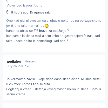
0
Advanced issues found
▲
8 hours ago, Dragance said:
Ono kad nisi ni svestan da si ubacio neku rec na portugalskom,
jer ti je to tako normalno...
hahahha ubiću se
?
?
?
bravo za opažanje
?
kad sam bila klinka mislila sam kako se gastarbajteri foliraju kad
tako ubace nešto iz nemačkog, kad ono
?
Author stats
pedjalon
Members
July 26, 2019
7 yr
To verovatno zavisi u koje doba dana sleće avion. Mi smo sleteli
u cik zore i prošli za 5 minuta.
Pogledaj u vreenu sletanja vašeg aviona koliko ih sleće u isto ili
slično vreme.
Author stats