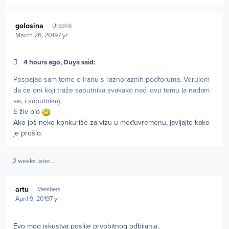
Author stats
golosina
Urednik
March 26, 2019
7 yr
4 hours ago, Duya said:
Pospajao sam teme o Iranu s raznoraznih podforuma. Verujem
da će oni koji traže saputnika svakako naći ovu temu (a nadam
se, i saputnika).
E živ bio
Ako još neko konkuriše za vizu u međuvremenu, javljajte kako
je prošlo.
2 weeks later...
Author stats
artu
Members
April 9, 2019
7 yr
Evo mog iskustva poslije prvobitnog odbijanja..