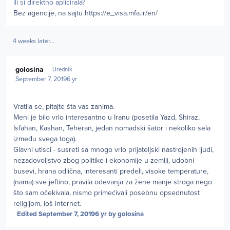
ili si direktno aplicirala?
Bez agencije, na sajtu https://e_visa.mfa.ir/en/
4 weeks later...
Author stats
golosina
Urednik
September 7, 2019
6 yr
Vratila se, pitajte šta vas zanima.
Meni je bilo vrlo interesantno u Iranu (posetila Yazd, Shiraz,
Isfahan, Kashan, Teheran, jedan nomadski šator i nekoliko sela
između svega toga).
Glavni utisci - susreti sa mnogo vrlo prijateljski nastrojenih ljudi,
nezadovoljstvo zbog politike i ekonomije u zemlji, udobni
busevi, hrana odlična, interesanti predeli, visoke temperature,
(nama) sve jeftino, pravila odevanja za žene manje stroga nego
što sam očekivala, nismo primećivali posebnu opsednutost
religijom, loš internet.
Edited
September 7, 2019
6 yr
by golosina