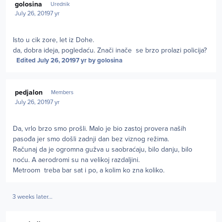
golosina
Urednik
July 26, 2019
7 yr
Isto u cik zore, let iz Dohe.
da, dobra ideja, pogledaću. Znači inače se brzo prolazi policija?
Edited
July 26, 2019
7 yr
by golosina
Author stats
pedjalon
Members
July 26, 2019
7 yr
Da, vrlo brzo smo prošli. Malo je bio zastoj provera naših
pasođa jer smo došli zadnji dan bez viznog režima.
Računaj da je ogromna gužva u saobraćaju, bilo danju, bilo
noću. A aerodromi su na velikoj razdaljini.
Metroom treba bar sat i po, a kolim ko zna koliko.
3 weeks later...
Author stats