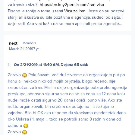
za iransku vizu?
https://en.key2persia.com/iran-visa
Pisano je ranije o tome u temi
Viza za Iran
. Jeste da su postovi
stariji ali iskustva su bila pozitivna a agencija, sudeći po sajtu, i
dalje radi. Ako već kažu da se mora aplicirati preko agencije...
Author stats
next
Members
March 21, 2019
7 yr
On 2/21/2019 at 11:40 AM, Dejana 65 said:
Zdravo
Pokušavam već duže vreme da organizujem put po
Iranu ali nekako niko od mojih prijatelja, blago rečeno, nije
raspoložen za Iran. Mislim da je organizacija puta preko agencija
preskupa, odnosno sigurna sam da se za cenu za 12 dana koju
nude, može ostati sigurno 20 dana i obići puno više. Ako ste
nešto organizovali, bih srećna da putujemo
i istražujemo
zajedno. Bilo bi OK ako uspemo da skockamo dvadesetak dana
oko Uskrsa i 1. maja ... tako se potroši samo 8 radnih dana od
odmora
Zdravo