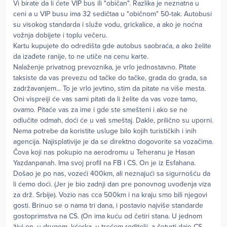
Vi birate da li ćete VIP bus ili "običan". Razlika je neznatna u
ceni a u VIP busu ima 32 sedičtaa u "običnom" 50-tak. Autobusi
su visokog standarda i služe vodu, grickalice, a ako je noćna
vožnja dobijete i toplu večeru.
Kartu kupujete do odredišta gde autobus saobraća, a ako želite
da izađete ranije, to ne utiče na cenu karte.
Nalaženje privatnog prevoznika, je vrlo jednostavno. Pitate
taksiste da vas prevezu od tačke do tačke, grada do grada, sa
zadržavanjem... To je vrlo jevtino, stim da pitate na više mesta.
Oni vispreiji će vas sami pitati da li želite da vas voze tamo,
ovamo. Pitaće vas za ime i gde ste smešteni i ako se ne
odlučite odmah, doći će u vaš smeštaj. Dakle, prilično su uporni.
Nema potrebe da koristite usluge bilo kojih turističkih i inih
agencija. Najisplativije je da se direktno dogovorite sa vozačima.
Čova koji nas pokupio na aerodromu u Teheranu je Hasan
Yazdanpanah. Ima svoj profil na FB i CS. On je iz Esfahana.
Došao je po nas, vozeći 400km, ali neznajući sa sigurnošću da
li ćemo doći. (Jer je bio zadnji dan pre ponovnog uvođenja viza
za drž. Srbije). Vozio nas cca 500km i na kraju smo bili njegovi
gosti. Brinuo se o nama tri dana, i postavio najviše standarde
gostoprimstva na CS. (On ima kuću od četiri stana. U jednom
živi on, u drugom, kćerka, u trećem roditelji, a četvrti daje CS