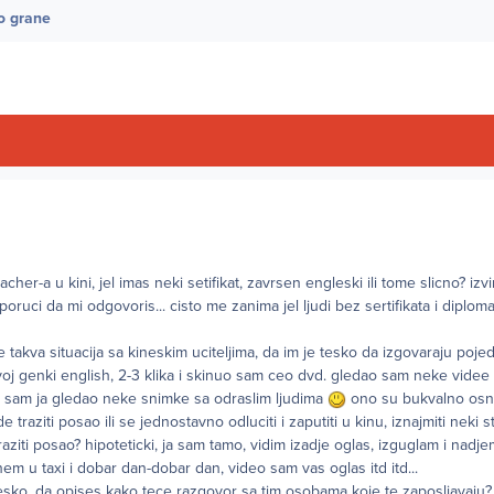
o grane
eacher-a u kini, jel imas neki setifikat, zavrsen engleski ili tome slicno? izvi
poruci da mi odgovoris... cisto me zanima jel ljudi bez sertifikata i diplo
 takva situacija sa kineskim uciteljima, da im je tesko da izgovaraju pojed
tvoj genki english, 2-3 klika i skinuo sam ceo dvd. gledao sam neke vide
s sam ja gledao neke snimke sa odraslim ljudima
ono su bukvalno osno
e traziti posao ili se jednostavno odluciti i zaputiti u kinu, iznajmiti neki st
ziti posao? hipoteticki, ja sam tamo, vidim izadje oglas, izguglam i nadje
dnem u taxi i dobar dan-dobar dan, video sam vas oglas itd itd...
 tesko, da opises kako tece razgovor sa tim osobama koje te zaposljavaju? 