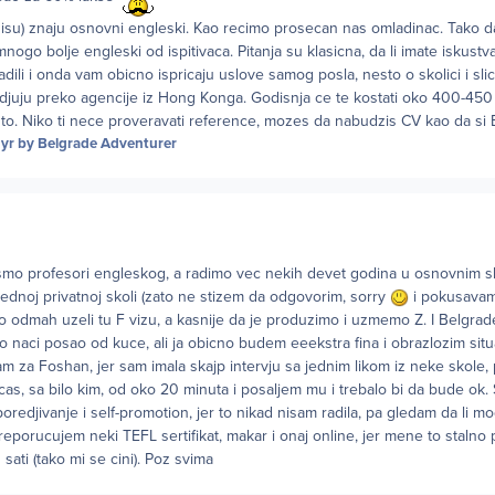
rvjuisu) znaju osnovni engleski. Kao recimo prosecan nas omladinac. Tako d
nogo bolje engleski od ispitivaca. Pitanja su klasicna, da li imate iskustva,
dili i onda vam obicno ispricaju uslove samog posla, nesto o skolici i sli
edjuju preko agencije iz Hong Konga. Godisnja ce te kostati oko 400-450
to. Niko ti nece proveravati reference, mozes da nabudzis CV kao da s
 yr
by Belgrade Adventurer
a smo profesori engleskog, a radimo vec nekih devet godina u osnovnim s
jednoj privatnoj skoli (zato ne stizem da odgovorim, sorry
i pokusava
 odmah uzeli tu F vizu, a kasnije da je produzimo i uzmemo Z. I Belgrad
sko naci posao od kuce, ali ja obicno budem eeekstra fina i obrazlozim sit
sam za Foshan, jer sam imala skajp intervju sa jednim likom iz neke skole
s, sa bilo kim, od oko 20 minuta i posaljem mu i trebalo bi da bude ok.
poredjivanje i self-promotion, jer to nikad nisam radila, pa gledam da li 
eporucujem neki TEFL sertifikat, makar i onaj online, jer mene to stalno 
ati (tako mi se cini). Poz svima