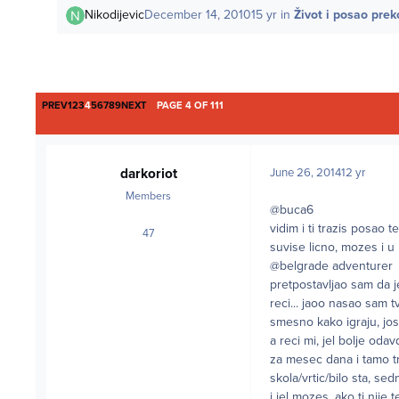
Nikodijevic
December 14, 2010
15 yr
in
Život i posao prek
FIRST PAGE
LAST PAGE
PREV
1
2
3
4
5
6
7
8
9
NEXT
PAGE 4 OF 111
darkoriot
June 26, 2014
12 yr
Members
@buca6
vidim i ti trazis posao t
47
posts
suvise licno, mozes i u 
@belgrade adventurer
pretpostavljao sam da je
reci... jaoo nasao sam 
smesno kako igraju, jo
a reci mi, jel bolje odavd
za mesec dana i tamo tra
skola/vrtic/bilo sta, se
i jel mozes, ako ti nije