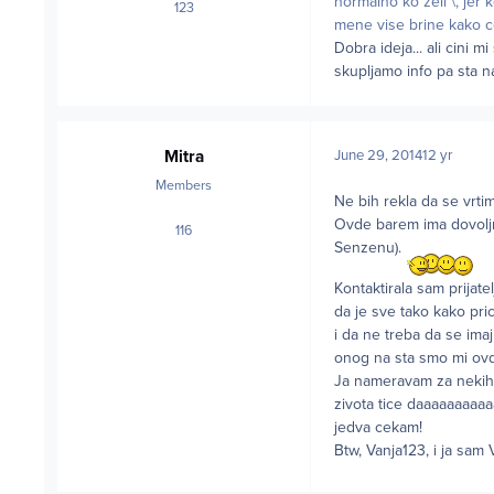
normalno ko zeli \, jer 
123
posts
mene vise brine kako ce
Dobra ideja... ali cini 
skupljamo info pa sta
Mitra
June 29, 2014
12 yr
Members
Ne bih rekla da se vrti
Ovde barem ima dovoljno
116
posts
Senzenu).
Kontaktirala sam prijat
da je sve tako kako pri
i da ne treba da se ima
onog na sta smo mi ovde
Ja nameravam za nekih 
zivota tice daaaaaaaaa
jedva cekam!
Btw, Vanja123, i ja sam