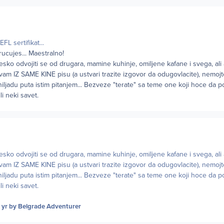
FL sertifikat...
ucujes... Maestralno!
 tesko odvojiti se od drugara, mamine kuhinje, omiljene kafane i svega, al
vam IZ SAME KINE pisu (a ustvari trazite izgovor da odugovlacite), nemoj
iljadu puta istim pitanjem... Bezveze "terate" sa teme one koji hoce da 
ili neki savet.
 tesko odvojiti se od drugara, mamine kuhinje, omiljene kafane i svega, al
vam IZ SAME KINE pisu (a ustvari trazite izgovor da odugovlacite), nemoj
iljadu puta istim pitanjem... Bezveze "terate" sa teme one koji hoce da 
ili neki savet.
 yr
by Belgrade Adventurer