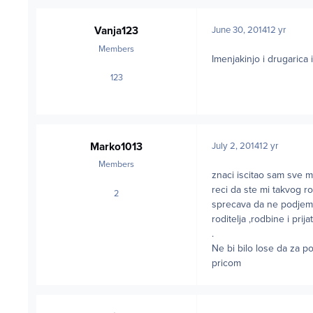
Vanja123
June 30, 2014
12 yr
Members
Imenjakinjo i drugarica
123
posts
Marko1013
July 2, 2014
12 yr
Members
znaci iscitao sam sve 
reci da ste mi takvog r
2
posts
sprecava da ne podjem 
roditelja ,rodbine i pri
.
Ne bi bilo lose da za 
pricom