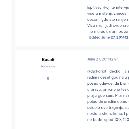
Ispitivaci (koji te inte
vise u materiji, znaces m
decom, gde ste ranije ra
Vizu nasi ljudi ovde sr
ne moras da brines za 
Edited
June 27, 2014
12
Buca6
June 27, 2014
12 yr
Members
@darkoriot i decko i j
radim i deset godina u 
5
posts
posao odavde, da bismo
u pravu, prilicno je te
pitaju gde sam. Pitala 
potao da uradim demo ca
svidelo ovo traganje, u
nesto u shenzhenu. I pr
ne bude ispod 100, 120 s