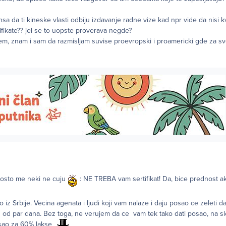
sansa da ti kineske vlasti odbiju izdavanje radne vize kad npr vide da nisi k
fikate?? jel se to uopste proverava negde?
jem, znam i sam da razmisljam suvise proevropski i proamericki gde za sve
posto me neki ne cuju
: NE TREBA vam sertifikat! Da, bice prednost ak
iz Srbije. Vecina agenata i ljudi koji vam nalaze i daju posao ce zeleti d
u od par dana. Bez toga, ne verujem da ce vam tek tako dati posao, na sl
osao za 60% lakse