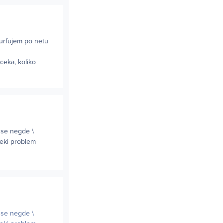
urfujem po netu
ceka, koliko
 se negde \
 neki problem
 se negde \