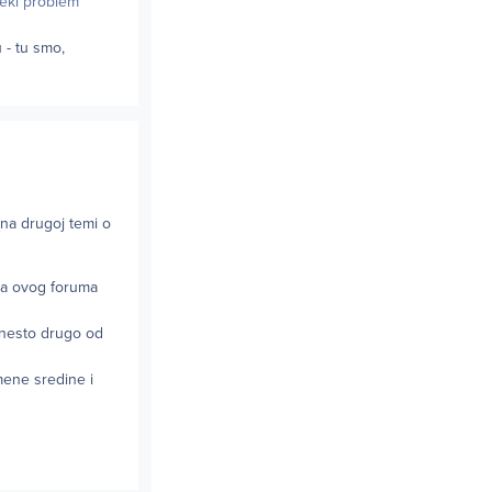
 neki problem
 - tu smo,
(na drugoj temi o
ova ovog foruma
o nesto drugo od
mene sredine i