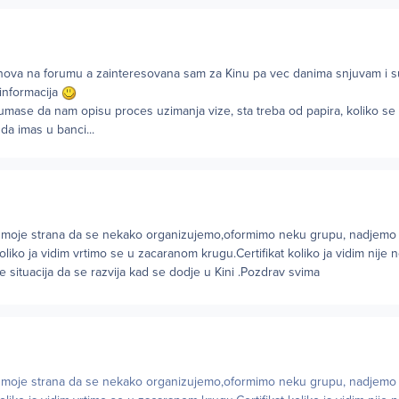
nova na forumu a zainteresovana sam za Kinu pa vec danima snjuvam i s
 informacija
rumase da nam opisu proces uzimanja vize, sta treba od papira, koliko se 
 da imas u banci...
 moje strana da se nekako organizujemo,oformimo neku grupu, nadjemo
koliko ja vidim vrtimo se u zacaranom krugu.Certifikat koliko ja vidim nije
 situacija da se razvija kad se dodje u Kini .Pozdrav svima
 moje strana da se nekako organizujemo,oformimo neku grupu, nadjemo