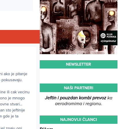
NEWSLETTER
ni ako je pitanje
ma pokusavaju.
NAŠI PARTNERI
ine ili cak vecinu
Jeftin i pouzdan kombi prevoz
ka
e ono je mnogo
aerodromima i regionu.
vne stvari...
an sto jeftinije
m gde je ta
NAJNOVIJI ČLANCI
jel znaju oni