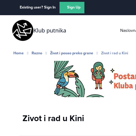
Skip to content
Existing user? Sign In
Sign Up
Klub putnika
Naslovn
Home
Razno
Život i posao preko grane
Zivot i rad u Kini
Zivot i rad u Kini