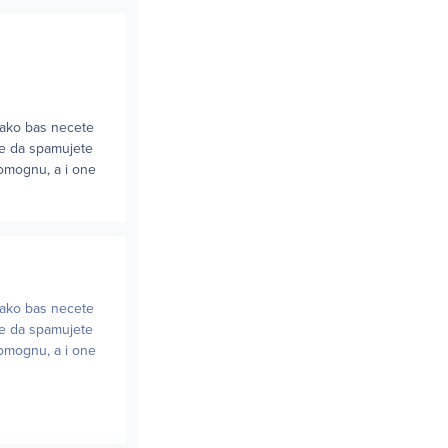
i ako bas necete
te da spamujete
pomognu, a i one
i ako bas necete
te da spamujete
pomognu, a i one