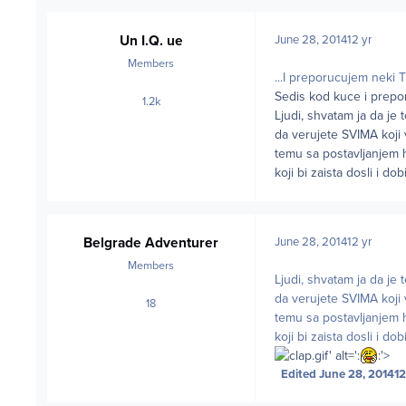
Un I.Q. ue
June 28, 2014
12 yr
Members
...I preporucujem neki TE
Sedis kod kuce i prepor
1.2k
posts
Ljudi, shvatam ja da je
da verujete SVIMA koji 
temu sa postavljanjem h
koji bi zaista dosli i dob
Belgrade Adventurer
June 28, 2014
12 yr
Members
Ljudi, shvatam ja da je
da verujete SVIMA koji 
18
posts
temu sa postavljanjem h
koji bi zaista dosli i dob
.gif' alt=':
:'>
Edited
June 28, 2014
12