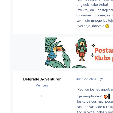
engleski kako treba?
i za kraj, da li postoji 
da nemas diplome, serti
izvini sto mnogo ispitu
uverenje, dozvola
Belgrade Adventurer
June 27, 2014
12 yr
Members
Reci cu jos jedanput, 
18
nije neophodan!
posts
Tesko da ces naci posao 
cas i da vas vide u rok
Kad si ovde, nalazis p