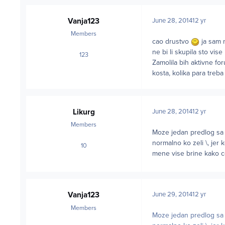
Vanja123
June 28, 2014
12 yr
Members
cao drustvo
ja sam 
ne bi li skupila sto vise
123
posts
Zamolila bih aktivne fo
kosta, kolika para treba
Likurg
June 28, 2014
12 yr
Members
Moze jedan predlog sa
normalno ko zeli \, jer 
10
posts
mene vise brine kako ce
Vanja123
June 29, 2014
12 yr
Members
Moze jedan predlog sa