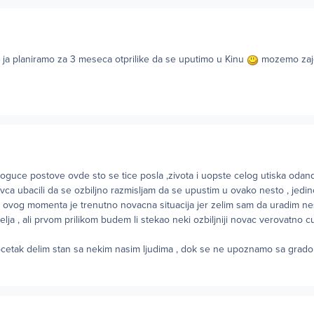
 i ja planiramo za 3 meseca otprilike da se uputimo u Kinu
mozemo za
moguce postove ovde sto se tice posla ,zivota i uopste celog utiska oda
ovca ubacili da se ozbiljno razmisljam da se upustim u ovako nesto , jedi
ovog momenta je trenutno novacna situacija jer zelim sam da uradim n
jatelja , ali prvom prilikom budem li stekao neki ozbiljniji novac verovatno c
pocetak delim stan sa nekim nasim ljudima , dok se ne upoznamo sa grad