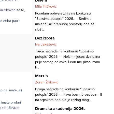
Dišem
Mila Tričković
valifikovan za to,
Posebna pohvala žirija na konkursu
"Spasimo putopis" 2026. — Sedim u
 treba papir,
malenoj, ali prepunoj prostoriji gde se
služi...
Bez izbora
Iva Jakešević
Treća nagrada na konkursu "Spasimo
putopis" 2026. — Nekih mjesec-dva dana
prije samog odlaska, Leon me pitao imam
li...
Mersin
Zoran Živković
Druga nagrada na konkursu "Spasimo
o ga imate, ali
putopis" 2026. — Fava bean, broadbean ili
na srpskom bob bio je razlog mog...
a imate probni
epo. Ukratko:
Drumska akademija 2026.