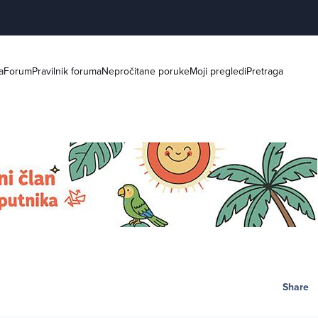
a
Forum
Pravilnik foruma
Nepročitane poruke
Moji pregledi
Pretraga
Share