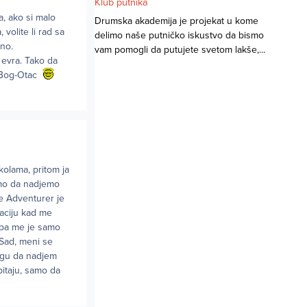
Klub putnika
a, ako si malo
Drumska akademija je projekat u kome
 volite li rad sa
delimo naše putničko iskustvo da bismo
cno.
vam pomogli da putujete svetom lakše,...
 evra. Tako da
i Bog-Otac
kolama, pritom ja
mo da nadjemo
e Adventurer je
uaciju kad me
, pa me je samo
 Sad, meni se
mogu da nadjem
pitaju, samo da