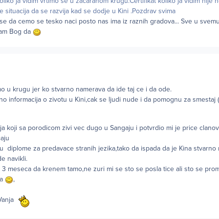
koliko ja vidim vrtimo se u zacaranom krugu.Certifikat koliko ja vidim nije
 situacija da se razvija kad se dodje u Kini .Pozdrav svima
mi se da cemo se tesko naci posto nas ima iz raznih gradova... Sve u svemu
 nam Bog da
mo u krugu jer ko stvarno namerava da ide taj ce i da ode.
 informacija o zivotu u Kini,cak se ljudi nude i da pomognu za smestaj 
elja koji sa porodicom zivi vec dugo u Sangaju i potvrdio mi je price clan
caju
ju diplome za predavace stranih jezika,tako da ispada da je Kina stvarn
 navikli.
3 meseca da krenem tamo,ne zuri mi se sto se posla tice ali sto se pro
aa
,
 Vanja