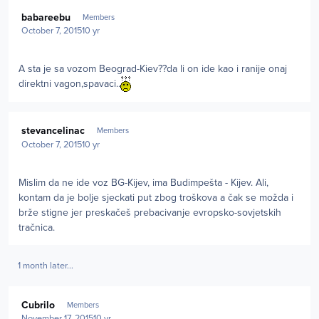
Author stats
babareebu
Members
October 7, 2015
10 yr
А sta je sa vozom Beograd-Kiev??da li on ide kao i ranije onaj
direktni vagon,spavaci..
Author stats
stevancelinac
Members
October 7, 2015
10 yr
Mislim da ne ide voz BG-Kijev, ima Budimpešta - Kijev. Ali,
kontam da je bolje sjeckati put zbog troškova a čak se možda i
brže stigne jer preskačeš prebacivanje evropsko-sovjetskih
tračnica.
1 month later...
Author stats
Cubrilo
Members
November 17, 2015
10 yr