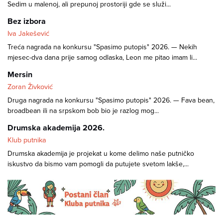
Sedim u malenoj, ali prepunoj prostoriji gde se služi...
Bez izbora
Iva Jakešević
Treća nagrada na konkursu "Spasimo putopis" 2026. — Nekih
mjesec-dva dana prije samog odlaska, Leon me pitao imam li...
Mersin
Zoran Živković
Druga nagrada na konkursu "Spasimo putopis" 2026. — Fava bean,
broadbean ili na srpskom bob bio je razlog mog...
Drumska akademija 2026.
Klub putnika
Drumska akademija je projekat u kome delimo naše putničko
iskustvo da bismo vam pomogli da putujete svetom lakše,...