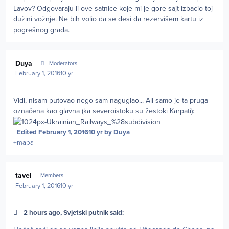
Lavov? Odgovaraju li ove satnice koje mi je gore sajt izbacio toj
dužini vožnje. Ne bih volio da se desi da rezervišem kartu iz
pogrešnog grada.
Author stats
Duya
Moderators
February 1, 2016
10 yr
Vidi, nisam putovao nego sam naguglao... Ali samo je ta pruga
označena kao glavna (ka severoistoku su žestoki Karpati):
Edited
February 1, 2016
10 yr
by Duya
+mapa
Author stats
tavel
Members
February 1, 2016
10 yr
2 hours ago, Svjetski putnik said: