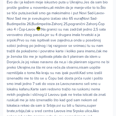
Evo da i ja kažem moje iskustvo puta u Ukrajinu.Jes da sam bio
prošle godine u novembru,ali mislim da je manje-više to to.Što
se tiče puta,iseckali smo ga maksimalno i put Novi Sad-Lavov-
Novi Sad me je sveukupno izašao oko 65 eura(Novi Sad-
Budimpešta 26,Budimpešta-Zahonj 25,pogranični Zahonj-Čop
oko 4 i Čop-Lavov
.Na granici su nas zadržali jedno 2,5 sata
verovatno zbog pasoša,jer su 4 drugara imala hrvatski a ja
srpski.Prvo su nas ispitivali sve zajedno,a onda u posebnoj
sobici jednog po jednog i taj razgovor se snimao,i tu su nam
tražili da pokažemo i povratne karte i koliko para imamo,čak me
je ženska što me je ispitivala pitala da li planiram da idem u
Donjeck.Ja joj rekao naravno da ne,a i da planiram sigurno ne bi
preko Ukrajine,na šta mi ona reče,da stvarno,nisam uopšte
razmišljala o tome.Na kraju su nas ipak pustili.Kad smo izašli
iznenadilo me to što se u Čopu baš dosta priča ruski i pošto
smo imali jedno 7 sati do voza za Lavov,naravno seli smo u
lokalnu kafanu.Karte sam redovno tražio na ruskom,i nema
mrkih pogleda i sličnog.U Lavovu ipak ne treba isticati da znaš
ruski,ali me je isto iznenadilo što kad god sam nekom od
lokalaca rekao da sam iz Srbije,svi su bili u fazonu,super
brate,srbija,čak u sred centra Lavova ima Srpska ulica.Ako