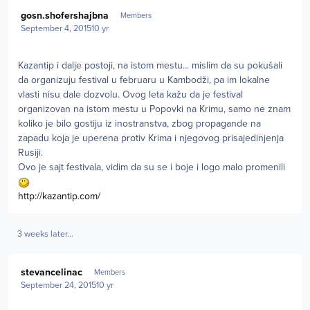
Author stats
gosn.shofershajbna
Members
September 4, 2015
10 yr
Kazantip i dalje postoji, na istom mestu... mislim da su pokušali
da organizuju festival u februaru u Kambodži, pa im lokalne
vlasti nisu dale dozvolu. Ovog leta kažu da je festival
organizovan na istom mestu u Popovki na Krimu, samo ne znam
koliko je bilo gostiju iz inostranstva, zbog propagande na
zapadu koja je uperena protiv Krima i njegovog prisajedinjenja
Rusiji.
Ovo je sajt festivala, vidim da su se i boje i logo malo promenili
http://kazantip.com/
3 weeks later...
Author stats
stevancelinac
Members
September 24, 2015
10 yr