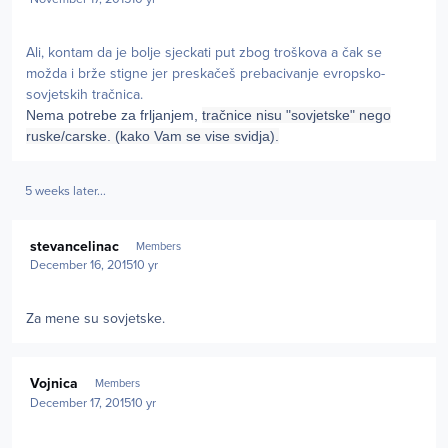
Ali, kontam da je bolje sjeckati put zbog troškova a čak se
možda i brže stigne jer preskačeš prebacivanje evropsko-
sovjetskih tračnica.
Nema potrebe za frljanjem,
tračnice nisu "sovjetske" nego
ruske/carske. (kako Vam se vise svidja).
5 weeks later...
Author stats
stevancelinac
Members
December 16, 2015
10 yr
Za mene su sovjetske.
Author stats
Vojnica
Members
December 17, 2015
10 yr