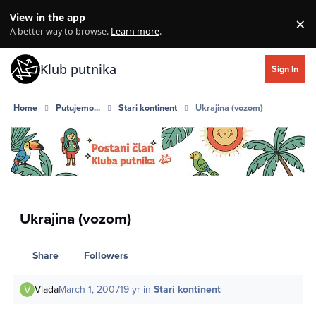
Skip to content
View in the app
×
Di
A better way to browse.
Learn more
.
Klub putnika
Sign In
Home
Putujemo...
Stari kontinent
Ukrajina (vozom)
Ukrajina (vozom)
Share
Followers
Vlada
March 1, 2007
19 yr
in
Stari kontinent