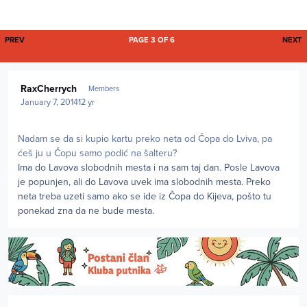
FIRST PAGE
L
PREV
PAGE 3 OF 6
NEXT
Author stats
RaxCherrych
Members
January 7, 2014
12 yr
Nadam se da si kupio kartu preko neta od Čopa do Lviva, pa
ćeš ju u Čopu samo podić na šalteru?
Ima do Lavova slobodnih mesta i na sam taj dan. Posle Lavova
je popunjen, ali do Lavova uvek ima slobodnih mesta. Preko
neta treba uzeti samo ako se ide iz Čopa do Kijeva, pošto tu
ponekad zna da ne bude mesta.
Author stats