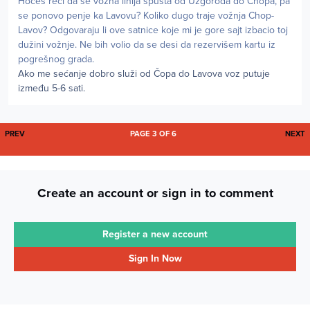
Hoćeš reći da se vozna linija spušta od Užgoroda do Chopa, pa
se ponovo penje ka Lavovu? Koliko dugo traje vožnja Chop-
Lavov? Odgovaraju li ove satnice koje mi je gore sajt izbacio toj
dužini vožnje. Ne bih volio da se desi da rezervišem kartu iz
pogrešnog grada.
Ako me sećanje dobro služi od Čopa do Lavova voz putuje
između 5-6 sati.
FIRST PAGE
L
PREV
PAGE 3 OF 6
NEXT
Create an account or sign in to comment
Register a new account
Sign In Now