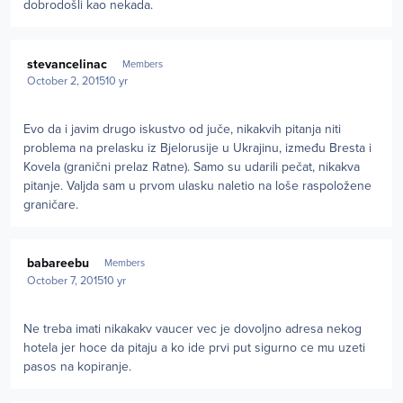
dobrodošli kao nekada.
Author stats
stevancelinac
Members
October 2, 2015
10 yr
Evo da i javim drugo iskustvo od juče, nikakvih pitanja niti
problema na prelasku iz Bjelorusije u Ukrajinu, između Bresta i
Kovela (granični prelaz Ratne). Samo su udarili pečat, nikakva
pitanje. Valjda sam u prvom ulasku naletio na loše raspoložene
graničare.
Author stats
babareebu
Members
October 7, 2015
10 yr
Ne treba imati nikakakv vaucer vec je dovoljno adresa nekog
hotela jer hoce da pitaju a ko ide prvi put sigurno ce mu uzeti
pasos na kopiranje.