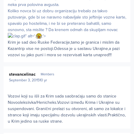
neka prva polovina avgusta.
Koliko novca bi uz dobru organizaciju trebalo za takvo
putovanje, gde bi se naravno nabavljale sto jeftinije vozne karte,
spavalo po hostelima, i ne bi se preterano bahatili, samo
osnovno, sta mislite ? Da krenem odmah da skupljam novac
.gif' alt=':
:'>
Krim je sad deo Ruske Federacije,tamo je granica i mislim da
Kazantrip vise ne postoji.Odessa je u sastavu Ukrajine,a pazi
vozovi su jako puni i mora se rezervisati karta unapred!!!
Author stats
stevancelinac
Members
September 3, 2015
10 yr
Vozovi koji su išli za Krim sada saobraćaju samo do stanice
Novooleksiivka/Henicheks.Vozovi između Krima i Ukrajine su
suspendovani. Granični prelazi su otvoreni, ali samo za lokalce i
strance koji imaju specijalnu dozvolu ukrajinskih vlasti.Praktično,
u Krim jedino sa ruske strane.