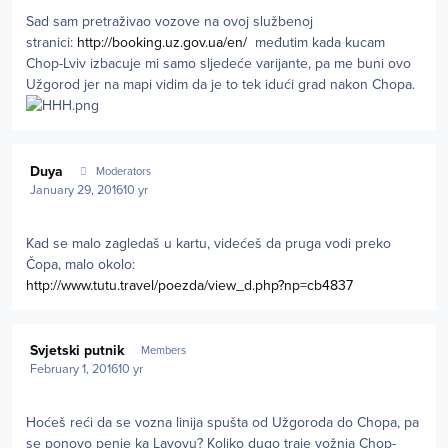
Sad sam pretraživao vozove na ovoj službenoj
stranici:
http://booking.uz.gov.ua/en/
međutim kada kucam
Chop-Lviv izbacuje mi samo sljedeće varijante, pa me buni ovo
Užgorod jer na mapi vidim da je to tek idući grad nakon Chopa.
Author stats
Duya
Moderators
January 29, 2016
10 yr
Kad se malo zagledaš u kartu, videćeš da pruga vodi preko
Čopa, malo okolo:
http://www.tutu.travel/poezda/view_d.php?np=cb4837
Author stats
Svjetski putnik
Members
February 1, 2016
10 yr
Hoćeš reći da se vozna linija spušta od Užgoroda do Chopa, pa
se ponovo penje ka Lavovu? Koliko dugo traje vožnja Chop-