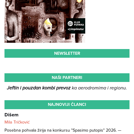
NEWSLETTER
NAŠI PARTNERI
Jeftin i pouzdan kombi prevoz
ka aerodromima i regionu.
NAJNOVIJI ČLANCI
Dišem
Mila Tričković
Posebna pohvala žirija na konkursu "Spasimo putopis" 2026. —