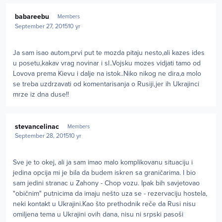
Author stats
babareebu
Members
September 27, 2015
10 yr
Ja sam isao autom,prvi put te mozda pitaju nesto,ali kazes ides
u posetu,kakav vrag novinar i sl..Vojsku mozes vidjati tamo od
Lovova prema Kievu i dalje na istok..Niko nikog ne dira,a molo
se treba uzdrzavati od komentarisanja o Rusiji,jer ih Ukrajinci
mrze iz dna duse!!
Author stats
stevancelinac
Members
September 28, 2015
10 yr
Sve je to okej, ali ja sam imao malo komplikovanu situaciju i
jedina opcija mi je bila da budem iskren sa graničarima. I bio
sam jedini stranac u Zahony - Chop vozu. Ipak bih savjetovao
"običnim" putnicima da imaju nešto uza se - rezervaciju hostela,
neki kontakt u Ukrajini.Kao što prethodnik reče da Rusi nisu
omiljena tema u Ukrajini ovih dana, nisu ni srpski pasoši