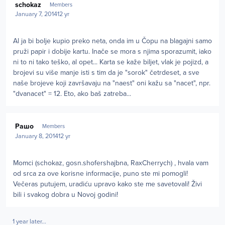
schokaz
Members
January 7, 2014
12 yr
Al ja bi bolje kupio preko neta, onda im u Čopu na blagajni samo
pruži papir i dobije kartu. Inače se mora s njima sporazumit, iako
ni to ni tako teško, al opet... Karta se kaže biljet, vlak je pojizd, a
brojevi su više manje isti s tim da je "sorok" četrdeset, a sve
naše brojeve koji završavaju na "naest" oni kažu sa "nacet", npr.
"dvanacet" = 12. Eto, ako baš zatreba...
Author stats
Рашо
Members
January 8, 2014
12 yr
Momci (schokaz, gosn.shofershajbna, RaxCherrych) , hvala vam
od srca za ove korisne informacije, puno ste mi pomogli!
Večeras putujem, uradiću upravo kako ste me savetovali! Živi
bili i svakog dobra u Novoj godini!
1 year later...