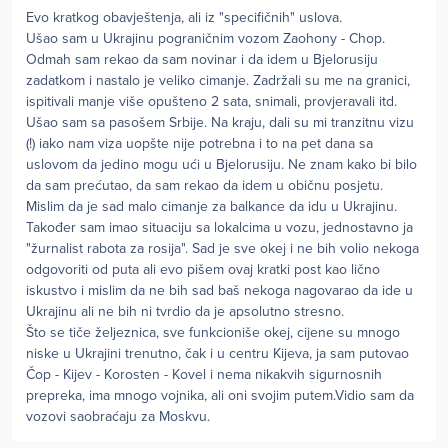
Evo kratkog obavještenja, ali iz "specifičnih" uslova.
Ušao sam u Ukrajinu pograničnim vozom Zaohony - Chop.
Odmah sam rekao da sam novinar i da idem u Bjelorusiju
zadatkom i nastalo je veliko cimanje. Zadržali su me na granici,
ispitivali manje više opušteno 2 sata, snimali, provjeravali itd.
Ušao sam sa pasošem Srbije. Na kraju, dali su mi tranzitnu vizu
(!) iako nam viza uopšte nije potrebna i to na pet dana sa
uslovom da jedino mogu ući u Bjelorusiju. Ne znam kako bi bilo
da sam prećutao, da sam rekao da idem u običnu posjetu.
Mislim da je sad malo cimanje za balkance da idu u Ukrajinu.
Također sam imao situaciju sa lokalcima u vozu, jednostavno ja
"žurnalist rabota za rosija". Sad je sve okej i ne bih volio nekoga
odgovoriti od puta ali evo pišem ovaj kratki post kao lično
iskustvo i mislim da ne bih sad baš nekoga nagovarao da ide u
Ukrajinu ali ne bih ni tvrdio da je apsolutno stresno.
Što se tiče željeznica, sve funkcioniše okej, cijene su mnogo
niske u Ukrajini trenutno, čak i u centru Kijeva, ja sam putovao
Čop - Kijev - Korosten - Kovel i nema nikakvih sigurnosnih
prepreka, ima mnogo vojnika, ali oni svojim putem.Vidio sam da
vozovi saobraćaju za Moskvu.