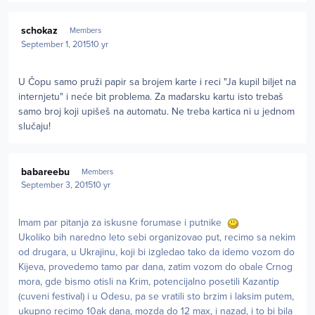
Author stats
schokaz
Members
September 1, 2015
10 yr
U Čopu samo pruži papir sa brojem karte i reci "Ja kupil biljet na
internjetu" i neće bit problema. Za mađarsku kartu isto trebaš
samo broj koji upišeš na automatu. Ne treba kartica ni u jednom
slučaju!
Author stats
babareebu
Members
September 3, 2015
10 yr
Imam par pitanja za iskusne forumase i putnike
Ukoliko bih naredno leto sebi organizovao put, recimo sa nekim
od drugara, u Ukrajinu, koji bi izgledao tako da idemo vozom do
Kijeva, provedemo tamo par dana, zatim vozom do obale Crnog
mora, gde bismo otisli na Krim, potencijalno posetili Kazantip
(cuveni festival) i u Odesu, pa se vratili sto brzim i laksim putem,
ukupno recimo 10ak dana, mozda do 12 max, i nazad, i to bi bila