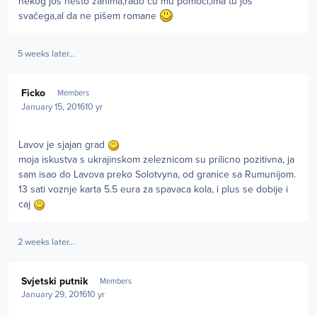
nekog još nešto zanima,rado ću mu pomoći,ima tu još
svačega,al da ne pišem romane
5 weeks later...
Author stats
Ficko
Members
January 15, 2016
10 yr
Lavov je sjajan grad
moja iskustva s ukrajinskom zeleznicom su prilicno pozitivna, ja
sam isao do Lavova preko Solotvyna, od granice sa Rumunijom.
13 sati voznje karta 5.5 eura za spavaca kola, i plus se dobije i
caj
2 weeks later...
Author stats
Svjetski putnik
Members
January 29, 2016
10 yr