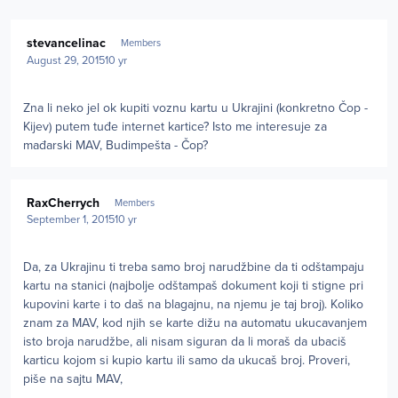
Author stats
stevancelinac
Members
August 29, 2015
10 yr
Zna li neko jel ok kupiti voznu kartu u Ukrajini (konkretno Čop -
Kijev) putem tuđe internet kartice? Isto me interesuje za
mađarski MAV, Budimpešta - Čop?
Author stats
RaxCherrych
Members
September 1, 2015
10 yr
Da, za Ukrajinu ti treba samo broj narudžbine da ti odštampaju
kartu na stanici (najbolje odštampaš dokument koji ti stigne pri
kupovini karte i to daš na blagajnu, na njemu je taj broj). Koliko
znam za MAV, kod njih se karte dižu na automatu ukucavanjem
isto broja narudžbe, ali nisam siguran da li moraš da ubaciš
karticu kojom si kupio kartu ili samo da ukucaš broj. Proveri,
piše na sajtu MAV,