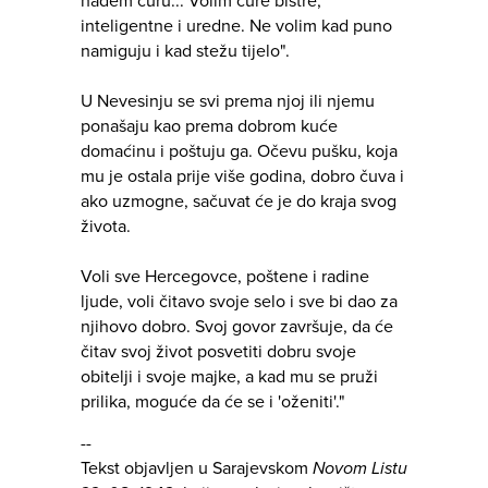
nađem curu... Volim cure bistre,
inteligentne i uredne. Ne volim kad puno
namiguju i kad stežu tijelo".
U Nevesinju se svi prema njoj ili njemu
ponašaju kao prema dobrom kuće
domaćinu i poštuju ga. Očevu pušku, koja
mu je ostala prije više godina, dobro čuva i
ako uzmogne, sačuvat će je do kraja svog
života.
Voli sve Hercegovce, poštene i radine
ljude, voli čitavo svoje selo i sve bi dao za
njihovo dobro. Svoj govor završuje, da će
čitav svoj život posvetiti dobru svoje
obitelji i svoje majke, a kad mu se pruži
prilika, moguće da će se i 'oženiti'."
--
Tekst objavljen u Sarajevskom
Novom Listu