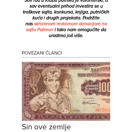
Sav rad u Klubu putnika je volonterski, a
sav eventualni prihod investira se u
troškove sajta, konkursa, knjiga, putničkih
kuća i drugih projekata.
Podržite
nas
skromnom redovnom donacijom na
sajtu Patreon
i tako nam omogućite da
uradimo još više.
POVEZANI ČLANCI
Sin ove zemlje