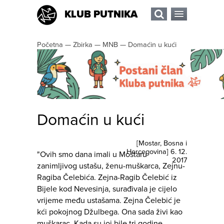
KLUB PUTNIKA
Početna
—
Zbirka
—
MNB
—
Domaćin u kući
Domaćin u kući
[
Mostar
,
Bosna i
Hercegovina
]
6. 12.
"Ovih smo dana imali u Mostaru
2017
zanimljivog ustašu, ženu-muškarca, Zejnu-
Ragiba Čelebića. Zejna-Ragib Čelebić iz
Bijele kod Nevesinja, surađivala je cijelo
vrijeme među ustašama. Zejna Čelebić je
kći pokojnog Džulbega. Ona sada živi kao
muškarac. Kada su joj bile tri godine,