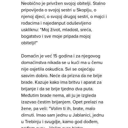
Neobično je privržen svojoj obitelji. Stalno
pripovijeda o svojoj sestri u Skoplju, o
njenoj djeci, o svojoj drugoj sestri, o majci i
rođacima i najedanput oduševljeno
uskliknu: "Moj život, mladost, sreća,
bogatstvo i sve moje pripada mojoj
obitelji!"
Domaćin je već 15 godina i za njegovog
domaćinstva nikada se u kući ma u čemu
nije osjetila oskudica. Svi se osjećaju
sasvim dobro. Neće da prizna da ne brije
brade. Kazuje kako ima britvu i aparat za
brijanje i da se brije tjedno dva puta.
Međutim brade nema, ali ju je izgleda
izazvao čestim brijanjem. Opet prelazi na
žene, pa veli: "Volim ti ih, brate, malo
dirnuti. Imao sam jednu u Jablanici, jednu
u Trebinju i svugdje, kamo god dođem,