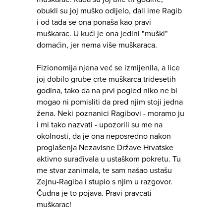
obukli su joj muško odijelo, dali ime Ragib
i od tada se ona ponaša kao pravi
muškarac. U kući je ona jedini "muški"
domaćin, jer nema više muškaraca.
Fizionomija njena već se izmijenila, a lice
joj dobilo grube crte muškarca tridesetih
godina, tako da na prvi pogled niko ne bi
mogao ni pomisliti da pred njim stoji jedna
žena. Neki poznanici Ragibovi - moramo ju
i mi tako nazvati - upozorili su me na
okolnosti, da je ona neposredno nakon
proglašenja Nezavisne Države Hrvatske
aktivno surađivala u ustaškom pokretu. Tu
me stvar zanimala, te sam našao ustašu
Zejnu-Ragiba i stupio s njim u razgovor.
Čudna je to pojava. Pravi pravcati
muškarac!