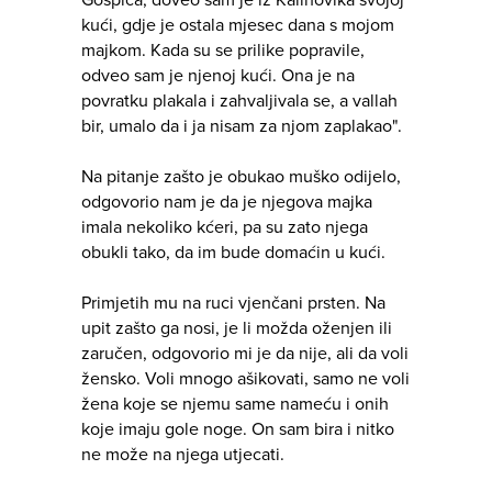
Gospića, doveo sam je iz Kalinovika svojoj
kući, gdje je ostala mjesec dana s mojom
majkom. Kada su se prilike popravile,
odveo sam je njenoj kući. Ona je na
povratku plakala i zahvaljivala se, a vallah
bir, umalo da i ja nisam za njom zaplakao".
Na pitanje zašto je obukao muško odijelo,
odgovorio nam je da je njegova majka
imala nekoliko kćeri, pa su zato njega
obukli tako, da im bude domaćin u kući.
Primjetih mu na ruci vjenčani prsten. Na
upit zašto ga nosi, je li možda oženjen ili
zaručen, odgovorio mi je da nije, ali da voli
žensko. Voli mnogo ašikovati, samo ne voli
žena koje se njemu same nameću i onih
koje imaju gole noge. On sam bira i nitko
ne može na njega utjecati.