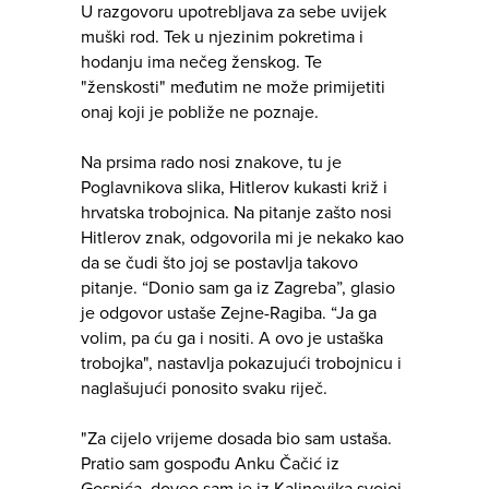
U razgovoru upotrebljava za sebe uvijek
muški rod. Tek u njezinim pokretima i
hodanju ima nečeg ženskog. Te
"ženskosti" međutim ne može primijetiti
onaj koji je pobliže ne poznaje.
Na prsima rado nosi znakove, tu je
Poglavnikova slika, Hitlerov kukasti križ i
hrvatska trobojnica. Na pitanje zašto nosi
Hitlerov znak, odgovorila mi je nekako kao
da se čudi što joj se postavlja takovo
pitanje. “Donio sam ga iz Zagreba”, glasio
je odgovor ustaše Zejne-Ragiba. “Ja ga
volim, pa ću ga i nositi. A ovo je ustaška
trobojka", nastavlja pokazujući trobojnicu i
naglašujući ponosito svaku riječ.
"Za cijelo vrijeme dosada bio sam ustaša.
Pratio sam gospođu Anku Čačić iz