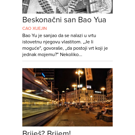
Beskonačni san Bao Yua
CAO XUEJIN
Bao Yu je sanjao da se nalazi u vrtu
istovetnu njegovu vlastitom. „Je li
moguće", govoraše, „da postoji vrt koji je
jednak mojemu?" Nekoliko...
Briješ? Brijem!