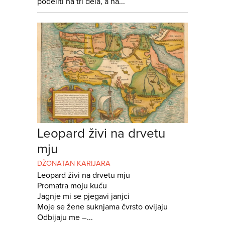
podeliti na tri dela, a na...
Leopard živi na drvetu
mju
DŽONATAN KARIJARA
Leopard živi na drvetu mju
Promatra moju kuću
Jagnje mi se pjegavi janjci
Moje se žene suknjama čvrsto ovijaju
Odbijaju me –...