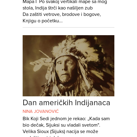
Mapa I Po svakoj vertikali mape sa mog
stola, Indija štrči kao našiljen zub
Da zaštiti vetrove, brodove i bogove,
Knjigu o početku...
Dan američkih Indijanaca
NINA JOVANOVIĆ
Bik Koji Sedi jednom je rekao: „Kada sam
bio dečak, Sijuksi su vladali svetom".
Velika Sioux (Sijuks) nacija se može