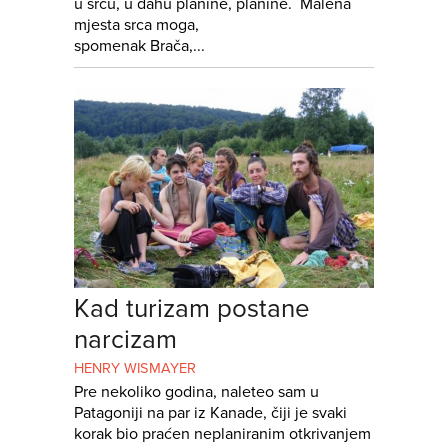
u srcu, u dahu planine, planine. Malena
mjesta srca moga,
spomenak Brača,...
Kad turizam postane
narcizam
HENRY WISMAYER
Pre nekoliko godina, naleteo sam u
Patagoniji na par iz Kanade, čiji je svaki
korak bio praćen neplaniranim otkrivanjem