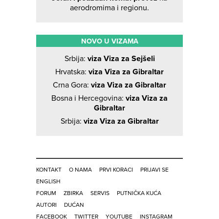
aerodromima i regionu.
NOVO U VIZAMA
Srbija:
viza Viza za Sejšeli
Hrvatska:
viza Viza za Gibraltar
Crna Gora:
viza Viza za Gibraltar
Bosna i Hercegovina:
viza Viza za
Gibraltar
Srbija:
viza Viza za Gibraltar
KONTAKT
O NAMA
PRVI KORACI
PRIJAVI SE
ENGLISH
FORUM
ZBIRKA
SERVIS
PUTNIČKA KUĆA
AUTORI
DUĆAN
FACEBOOK
TWITTER
YOUTUBE
INSTAGRAM