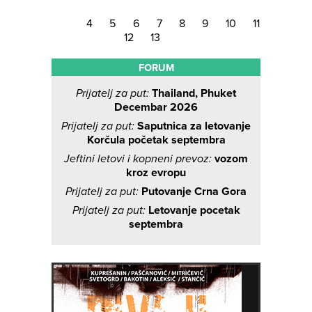
4
5
6
7
8
9
10
11
12
13
FORUM
Prijatelj za put:
Thailand, Phuket
Decembar 2026
Prijatelj za put:
Saputnica za letovanje
Korčula početak septembra
Jeftini letovi i kopneni prevoz:
vozom
kroz evropu
Prijatelj za put:
Putovanje Crna Gora
Prijatelj za put:
Letovanje pocetak
septembra