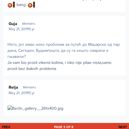
:bang:
Author stats
Guja
Members
May 21, 2011
15 yr
Него, јел имао неко проблема за путић до Маџарске од пар
дана, Сегедин, Будимпешта, да су га нешто смарали и
гњавили?
Ja sam bio prosli vikend kolima, i niko nije pitao nista,samo
prosli bez ikakvih problema
Author stats
Relja
Members
May 21, 2011
15 yr
FIRST PAGE
L
PREV
PAGE 3 OF 8
NEXT