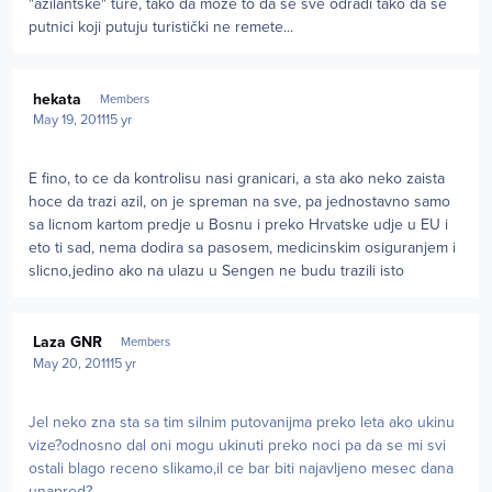
"azilantske" ture, tako da može to da se sve odradi tako da se
putnici koji putuju turistički ne remete...
Author stats
hekata
Members
May 19, 2011
15 yr
E fino, to ce da kontrolisu nasi granicari, a sta ako neko zaista
hoce da trazi azil, on je spreman na sve, pa jednostavno samo
sa licnom kartom predje u Bosnu i preko Hrvatske udje u EU i
eto ti sad, nema dodira sa pasosem, medicinskim osiguranjem i
slicno,jedino ako na ulazu u Sengen ne budu trazili isto
Author stats
Laza GNR
Members
May 20, 2011
15 yr
Jel neko zna sta sa tim silnim putovanijma preko leta ako ukinu
vize?odnosno dal oni mogu ukinuti preko noci pa da se mi svi
ostali blago receno slikamo,il ce bar biti najavljeno mesec dana
unapred?