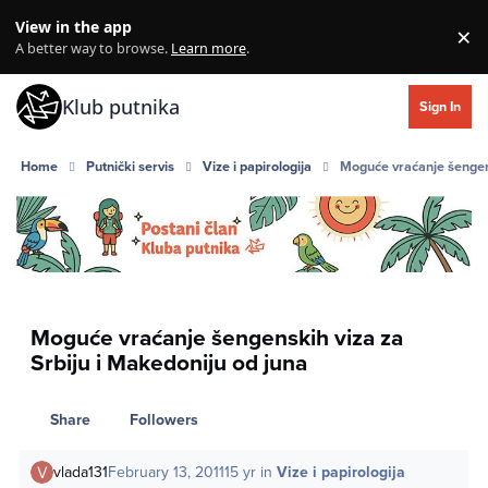
Skip to content
View in the app
×
Di
A better way to browse.
Learn more
.
Klub putnika
Sign In
Home
Putnički servis
Vize i papirologija
Moguće vraćanje šengens
Moguće vraćanje šengenskih viza za
Srbiju i Makedoniju od juna
Share
Followers
vlada131
February 13, 2011
15 yr
in
Vize i papirologija