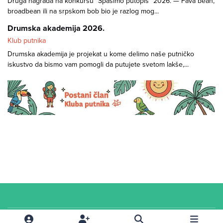
Druga nagrada na konkursu "Spasimo putopis" 2026. — Fava bean,
broadbean ili na srpskom bob bio je razlog mog...
Drumska akademija 2026.
Klub putnika
Drumska akademija je projekat u kome delimo naše putničko
iskustvo da bismo vam pomogli da putujete svetom lakše,...
Cookies