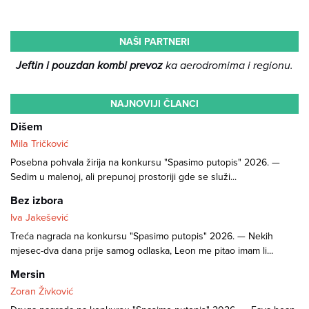
NAŠI PARTNERI
Jeftin i pouzdan kombi prevoz
ka aerodromima i regionu.
NAJNOVIJI ČLANCI
Dišem
Mila Tričković
Posebna pohvala žirija na konkursu "Spasimo putopis" 2026. —
Sedim u malenoj, ali prepunoj prostoriji gde se služi...
Bez izbora
Iva Jakešević
Treća nagrada na konkursu "Spasimo putopis" 2026. — Nekih
mjesec-dva dana prije samog odlaska, Leon me pitao imam li...
Mersin
Zoran Živković