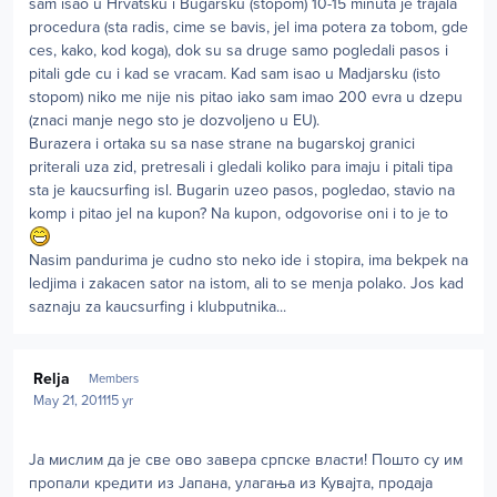
sam isao u Hrvatsku i Bugarsku (stopom) 10-15 minuta je trajala
procedura (sta radis, cime se bavis, jel ima potera za tobom, gde
ces, kako, kod koga), dok su sa druge samo pogledali pasos i
pitali gde cu i kad se vracam. Kad sam isao u Madjarsku (isto
stopom) niko me nije nis pitao iako sam imao 200 evra u dzepu
(znaci manje nego sto je dozvoljeno u EU).
Burazera i ortaka su sa nase strane na bugarskoj granici
priterali uza zid, pretresali i gledali koliko para imaju i pitali tipa
sta je kaucsurfing isl. Bugarin uzeo pasos, pogledao, stavio na
komp i pitao jel na kupon? Na kupon, odgovorise oni i to je to
Nasim pandurima je cudno sto neko ide i stopira, ima bekpek na
ledjima i zakacen sator na istom, ali to se menja polako. Jos kad
saznaju za kaucsurfing i klubputnika...
Author stats
Relja
Members
May 21, 2011
15 yr
Ја мислим да је све ово завера српске власти! Пошто су им
пропали кредити из Јапана, улагања из Кувајта, продаја