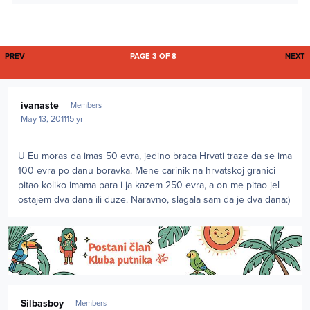
FIRST PAGE
L
PREV
PAGE 3 OF 8
NEXT
Author stats
ivanaste
Members
May 13, 2011
15 yr
U Eu moras da imas 50 evra, jedino braca Hrvati traze da se ima
100 evra po danu boravka. Mene carinik na hrvatskoj granici
pitao koliko imama para i ja kazem 250 evra, a on me pitao jel
ostajem dva dana ili duze. Naravno, slagala sam da je dva dana:)
Author stats
Silbasboy
Members