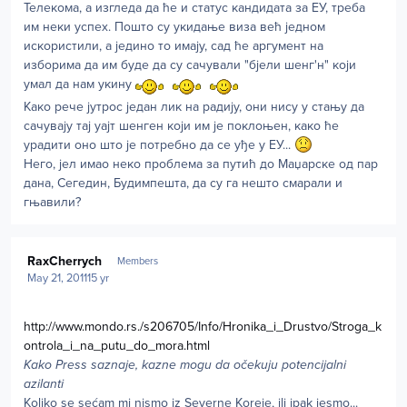
Телекома, а изгледа да ће и статус кандидата за ЕУ, треба
им неки успех. Пошто су укидање виза већ једном
искористили, а једино то имају, сад ће аргумент на
изборима да им буде да су сачували "бјели шенг'н" који
умал да нам укину
Како рече јутрос један лик на радију, они нису у стању да
сачувају тај уајт шенген који им је поклоњен, како ће
урадити оно што је потребно да се уђе у ЕУ...
Него, јел имао неко проблема за путић до Маџарске од пар
дана, Сегедин, Будимпешта, да су га нешто смарали и
гњавили?
Author stats
RaxCherrych
Members
May 21, 2011
15 yr
http://www.mondo.rs./s206705/Info/Hronika_i_Drustvo/Stroga_k
ontrola_i_na_putu_do_mora.html
Kako Press saznaje, kazne mogu da očekuju potencijalni
azilanti
Koliko se sećam mi nismo iz Severne Koreje, ili ipak jesmo...