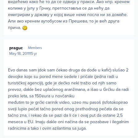
видећемо како ће то да се одвија у пракси. Ако нпр. кренем
колима у јулу у Грчку, претпоставља се да нећу да
емигрирам у државу у којој више нема посла ни за домаће.
Али ако кренем аутобусом из Прешева, то је већ друга
прича.
Author stats
praguc
Members
May 18, 2011
15 yr
Evo danas sam (dok sam čekao druga da dođe u kafić) slušao 2
devojke koje su pored mene sedele i pričale (jedna radi u
turističkoj agenciji), gde je dečko neki tražio od njih samo
prevoz, dakle bez uplaćenog aranžmana, a išao u Grčku da radi
preko leta, sa 150eura u novčaniku
međutim to je grčki carinik video, uzeo mu pasoš (isfotokopirao
sve)i lupio pečat tačno pored onog prethodnog pečata da se
tačno zna, i rekao da se pazi da li će i ovaj put da ostane 2,5
meseca u EU. Imaju dakle oni načina da se pozabave i ilegalnim
radnicima a tako i ovim azilantima sa juga.