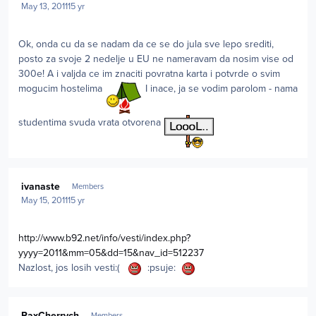
May 13, 2011
15 yr
Ok, onda cu da se nadam da ce se do jula sve lepo srediti,
posto za svoje 2 nedelje u EU ne nameravam da nosim vise od
300e! A i valjda ce im znaciti povratna karta i potvrde o svim
mogucim hostelima
I inace, ja se vodim parolom - nama
studentima svuda vrata otvorena
Author stats
ivanaste
Members
May 15, 2011
15 yr
http://www.b92.net/info/vesti/index.php?
yyyy=2011&mm=05&dd=15&nav_id=512237
Nazlost, jos losih vesti:(
:psuje:
Author stats
RaxCherrych
Members