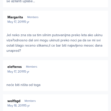
se azilanti uplaše...
Author stats
Margarita
Members
May 17, 2011
15 yr
Jel neko zna sta sa tim silnim putovanijma preko leta ako ukinu
vize?odnosno dal oni mogu ukinuti preko noci pa da se mi svi
ostali blago receno slikamo,il ce bar biti najavljeno mesec dana
unapred?
Author stats
elefteros
Members
May 17, 2011
15 yr
neće biti ništa od toga
Author stats
wolfbgd
Members
May 18, 2011
15 yr