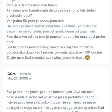
Izvini,a jel ti citas malo ovu temu?
Il si samo tako banula,napisala to,bez da si procitala ijedan
predhodni post?
Vec jedno 50 puta je ponovljeno ovo:
Da nema primesa senzacionalizma u vestima...ko bi ih citao.
Slazem se sa konstatacijom od iznad...nema od toga nista.
Plus da takva odluka (ako je uopste i bude bilo)
nece
doci preko
noci.
I da taj proces (eventualnog vracanja viza) traje priblizno
podjednako dugo kao i proces ukidanja viza.Znaci 100 godina.
Citajte malo ljudi,nemojte uvek pitati jedno te isto...
Author stats
CCra
Members
May 20, 2011
15 yr
Evo ja necu da pitam, ja cu da konstatujem. Ovo sto nasa
policija radi je jedno veliko sr*nje jer i u proteklom periodu
najvise problema sa izlaskom iz zemlje sam imao sa nasim
policajcima nego sa onim drugim (sa druge strane granice). Kad