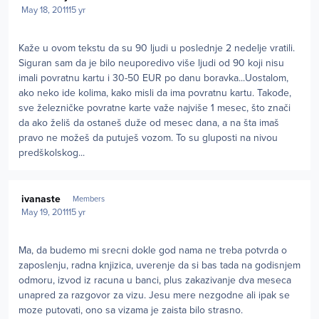
May 18, 2011
15 yr
Kaže u ovom tekstu da su 90 ljudi u poslednje 2 nedelje vratili.
Siguran sam da je bilo neuporedivo više ljudi od 90 koji nisu
imali povratnu kartu i 30-50 EUR po danu boravka...Uostalom,
ako neko ide kolima, kako misli da ima povratnu kartu. Takođe,
sve železničke povratne karte važe najviše 1 mesec, što znači
da ako želiš da ostaneš duže od mesec dana, a na šta imaš
pravo ne možeš da putuješ vozom. To su gluposti na nivou
predškolskog...
Author stats
ivanaste
Members
May 19, 2011
15 yr
Ma, da budemo mi srecni dokle god nama ne treba potvrda o
zaposlenju, radna knjizica, uverenje da si bas tada na godisnjem
odmoru, izvod iz racuna u banci, plus zakazivanje dva meseca
unapred za razgovor za vizu. Jesu mere nezgodne ali ipak se
moze putovati, ono sa vizama je zaista bilo strasno.