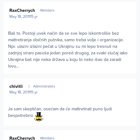
Author stats
RaxCherrych
Members
May 18, 2011
15 yr
Baš to. Postoji uvek način da se sve lepo iskontroliše bez
maltretiranja običnih putnika, samo treba volje i organizacije.
Npr. ulazni izlazni pečat u Ukrajinu su mi lepo tresnuli na
zadnjoj strani pasoša jedan pored drugog, za svaki slučaj iako
Ukrajina baš nije neka država u koju bi neko išao da zaradi
lovu...
Author stats
chivitli
Administrators
May 18, 2011
15 yr
Ja sam skeptičan, osećam da će maltretirati puno ljudi
bespotrebno
Author stats
RaxCherrych
Members