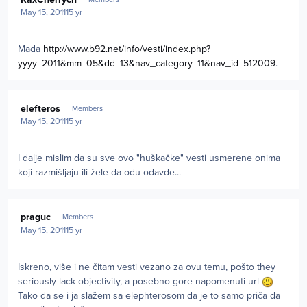
May 15, 2011
15 yr
Mada
http://www.b92.net/info/vesti/index.php?
yyyy=2011&mm=05&dd=13&nav_category=11&nav_id=512009
.
Author stats
elefteros
Members
May 15, 2011
15 yr
I dalje mislim da su sve ovo "huškačke" vesti usmerene onima
koji razmišljaju ili žele da odu odavde...
Author stats
praguc
Members
May 15, 2011
15 yr
Iskreno, više i ne čitam vesti vezano za ovu temu, pošto they
seriously lack objectivity, a posebno gore napomenuti url
Tako da se i ja slažem sa elephterosom da je to samo priča da