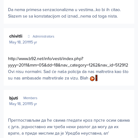
Da nema primesa senzacionalizma u vestima...ko bi ih citao.
Slazem se sa konstatacijom od iznad...nema od toga nista.
Author stats
chivitli
Administrators
May 18, 2011
15 yr
http://www.b92.net/info/vesti/index.php?
yyyy=2011&mm=05&dd=18&nav_category=1262&nav_id=512912
Ovi nisu normalni. Sad će naša policija da nas maltretira kao što
su nas ambasade maltretirale za vizu. Blah
Author stats
bjuti
Members
May 18, 2011
15 yr
Претпостављам да ће свима гледати кроз прсте осим овима
с југа.. једноставно им треба неки разлог да могу да их
врате, а приде мислим да је Уредба неуставна, ал'