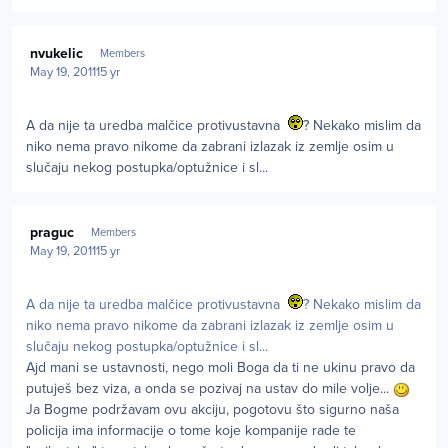
Author stats
nvukelic
Members
May 19, 2011
15 yr
A da nije ta uredba malčice protivustavna
? Nekako mislim da
niko nema pravo nikome da zabrani izlazak iz zemlje osim u
slučaju nekog postupka/optužnice i sl...
Author stats
praguc
Members
May 19, 2011
15 yr
A da nije ta uredba malčice protivustavna
? Nekako mislim da
niko nema pravo nikome da zabrani izlazak iz zemlje osim u
slučaju nekog postupka/optužnice i sl...
Ajd mani se ustavnosti, nego moli Boga da ti ne ukinu pravo da
putuješ bez viza, a onda se pozivaj na ustav do mile volje...
Ja Bogme podržavam ovu akciju, pogotovu što sigurno naša
policija ima informacije o tome koje kompanije rade te