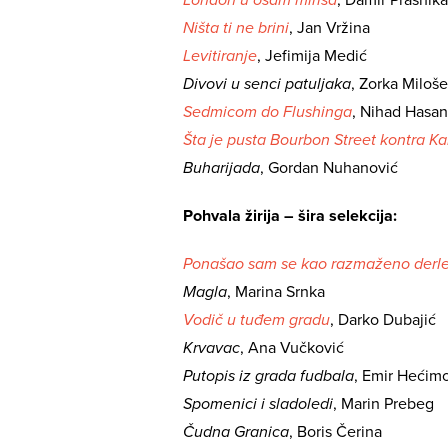
Ništa ti ne brini
, Jan Vržina
Levitiranje
, Jefimija Medić
Divovi u senci patuljaka
, Zorka Miloše
Sedmicom do Flushinga
, Nihad Hasan
Šta je pusta Bourbon Street kontra Ka
Buharijada
, Gordan Nuhanović
Pohvala žirija – šira selekcija:
Ponašao sam se kao razmaženo derl
Magla
, Marina Srnka
Vodič u tuđem gradu
, Darko Dubajić
Krvavac
, Ana Vučković
Putopis iz grada fudbala
, Emir Hećim
Spomenici i sladoledi
, Marin Prebeg
Čudna Granica
, Boris Čerina