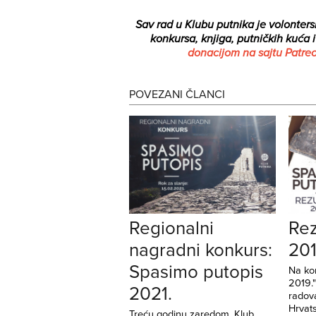
Sav rad u Klubu putnika je volontersk
konkursa, knjiga, putničkih kuća 
donacijom na sajtu Patre
POVEZANI ČLANCI
Regionalni
Rez
nagradni konkurs:
201
Spasimo putopis
Na ko
2019."
2021.
radov
Hrvats
Treću godinu zaredom, Klub