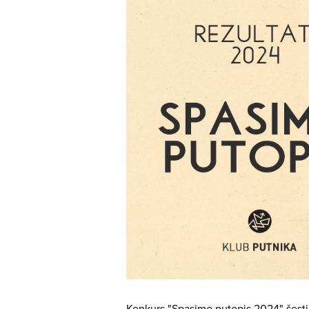
Konkurs "Spasimo putopis 2024" šesti 