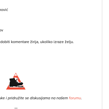
mović
ov
obiti komentare žirija, ukoliko izraze želju.
ske i pridružite se diskusijama na našem
forumu
.
—