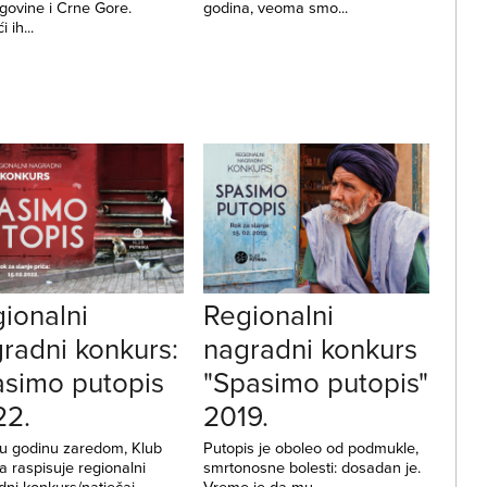
govine i Crne Gore.
godina, veoma smo...
i ih...
ionalni
Regionalni
radni konkurs:
nagradni konkurs
simo putopis
"Spasimo putopis"
22.
2019.
tu godinu zaredom, Klub
Putopis je oboleo od podmukle,
a raspisuje regionalni
smrtonosne bolesti: dosadan je.