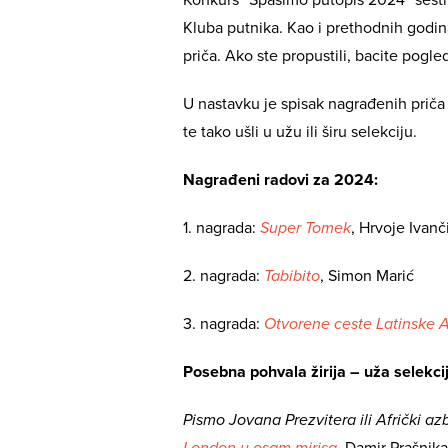
Kluba putnika. Kao i prethodnih godin
priča. Ako ste propustili, bacite pogle
U nastavku je spisak nagrađenih priča z
te tako ušli u užu ili širu selekciju.
Nagrađeni radovi za 2024:
1. nagrada:
Super Tomek
, Hrvoje Ivanč
2. nagrada:
Tabibito
, Simon Marić
3. nagrada:
Otvorene ceste Latinske 
Posebna pohvala žirija – uža selekcij
Pismo Jovana Prezvitera ili Afrički az
London u osam mirisa
, Damir Prašnika