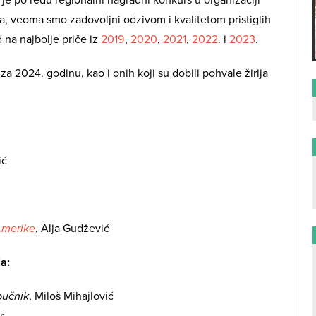
a, veoma smo zadovoljni odzivom i kvalitetom pristiglih
d na najbolje priče iz
2019
,
2020
,
2021
,
2022
. i
2023
.
a 2024. godinu, kao i onih koji su dobili pohvale žirija
ić
Amerike
, Alja Gudžević
a:
bučnik
, Miloš Mihajlović
r