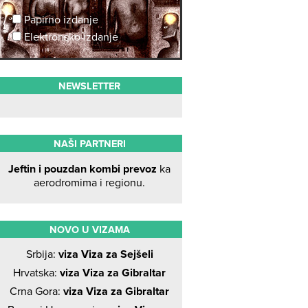
Papirno izdanje
Elektronsko izdanje
NEWSLETTER
NAŠI PARTNERI
Jeftin i pouzdan kombi prevoz
ka
aerodromima i regionu.
NOVO U VIZAMA
Srbija:
viza Viza za Sejšeli
Hrvatska:
viza Viza za Gibraltar
Crna Gora:
viza Viza za Gibraltar