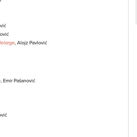
vić
ović
lelarge
, Alojz Pavlović
e
, Emir Pašanović
ović