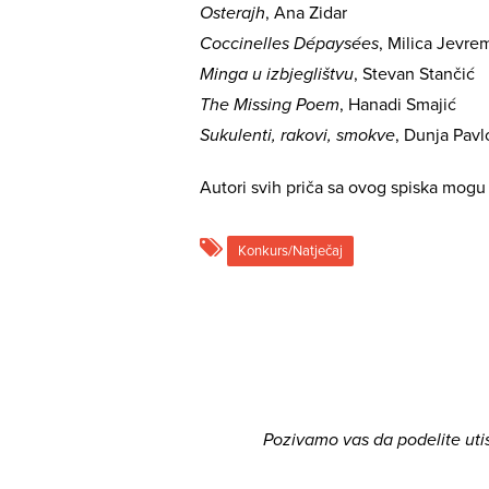
Osterajh
, Ana Zidar
Coccinelles Dépaysées
, Milica Jevre
Minga u izbjeglištvu
, Stevan Stančić
The Missing Poem
, Hanadi Smajić
Sukulenti, rakovi, smokve
, Dunja Pavl
Autori svih priča sa ovog spiska mogu d
Konkurs/Natječaj
Pozivamo vas da podelite uti