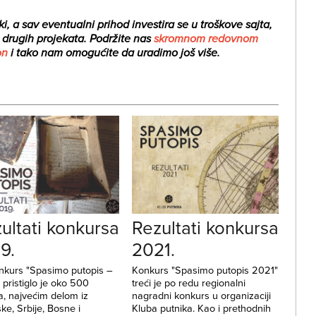
i, a sav eventualni prihod investira se u troškove sajta,
i drugih projekata.
Podržite nas
skromnom redovnom
on
i tako nam omogućite da uradimo još više.
ultati konkursa
Rezultati konkursa
9.
2021.
nkurs "Spasimo putopis –
Konkurs "Spasimo putopis 2021"
 pristiglo je oko 500
treći je po redu regionalni
a, najvećim delom iz
nagradni konkurs u organizaciji
ke, Srbije, Bosne i
Kluba putnika. Kao i prethodnih