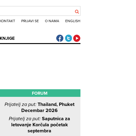
KONTAKT
PRIJAVI SE
O NAMA
ENGLISH
Klub putnika Facebook
Klub putnika Twitter
Klub putnika Youtube
KNJIGE
FORUM
Prijatelj za put:
Thailand, Phuket
Decembar 2026
Prijatelj za put:
Saputnica za
letovanje Korčula početak
septembra