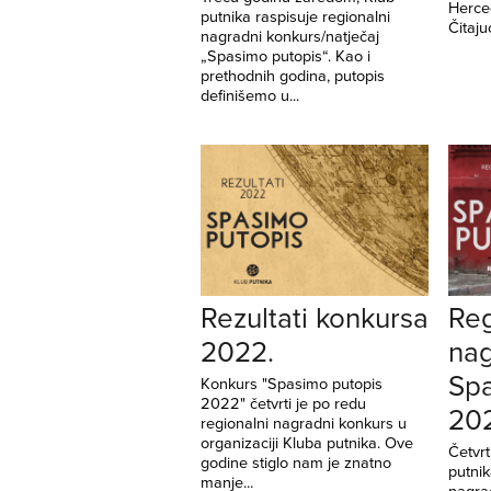
Herce
putnika raspisuje regionalni
Čitajuć
nagradni konkurs/natječaj
„Spasimo putopis“. Kao i
prethodnih godina, putopis
definišemo u...
Rezultati konkursa
Reg
2022.
nag
Spa
Konkurs "Spasimo putopis
2022" četvrti je po redu
20
regionalni nagradni konkurs u
organizaciji Kluba putnika. Ove
Četvr
godine stiglo nam je znatno
putnik
manje...